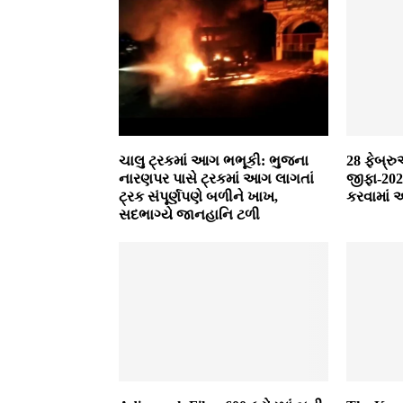
ચાલુ ટ્રકમાં આગ ભભૂકી: ભુજના
28 ફેબ્ર
નારણપર પાસે ટ્રકમાં આગ લાગતાં
જીફા-202
ટ્રક સંપૂર્ણપણે બળીને ખાખ,
કરવામાં 
સદભાગ્યે જાનહાનિ ટળી