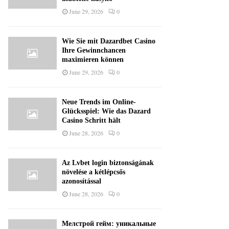
June 29, 2026
0
Wie Sie mit Dazardbet Casino
Ihre Gewinnchancen
maximieren können
June 29, 2026
0
Neue Trends im Online-
Glücksspiel: Wie das Dazard
Casino Schritt hält
June 28, 2026
0
Az Lvbet login biztonságának
növelése a kétlépcsős
azonosítással
June 28, 2026
0
Мелстрой гейм: уникальные