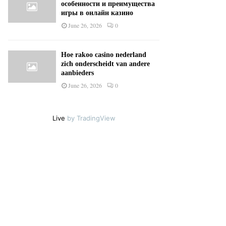
особенности и преимущества
игры в онлайн казино
June 26, 2026
0
Hoe rakoo casino nederland
zich onderscheidt van andere
aanbieders
June 26, 2026
0
Live
by TradingView