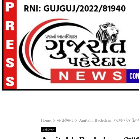
Home
મનોરંજન
Amitabh Bachchan: આજે એક ફિલ્મ મા
મનોરંજન