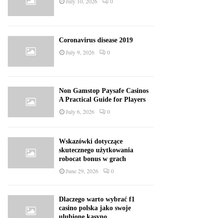
July 10, 2026
0
Coronavirus disease 2019
July 9, 2026
0
Non Gamstop Paysafe Casinos
A Practical Guide for Players
July 6, 2026
0
Wskazówki dotyczące
skutecznego użytkowania
robocat bonus w grach
June 29, 2026
0
Dlaczego warto wybrać f1
casino polska jako swoje
ulubione kasyno