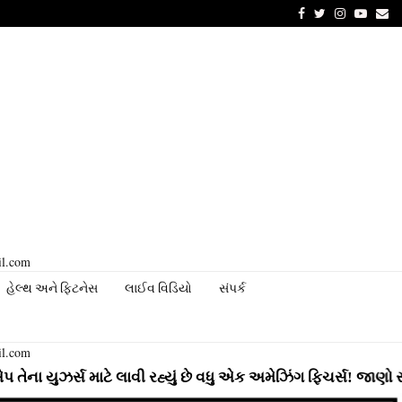
Facebook
Twitter
Instagram
Youtu
Em
il.com
હેલ્થ અને ફિટનેસ
લાઈવ વિડિયો
સંપર્ક
il.com
સ માટે લાવી રહ્યું છે વધુ એક અમેઝિંગ ફિચર્સ! જાણો સંપૂર્ણ માહ