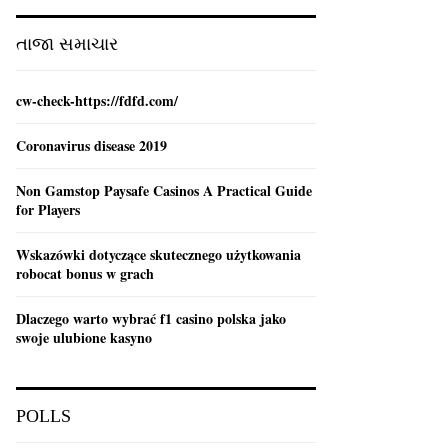
:
C
તાજા સમાચાર
H
cw-check-https://fdfd.com/
Coronavirus disease 2019
Non Gamstop Paysafe Casinos A Practical Guide
for Players
Wskazówki dotyczące skutecznego użytkowania
robocat bonus w grach
Dlaczego warto wybrać f1 casino polska jako
swoje ulubione kasyno
POLLS