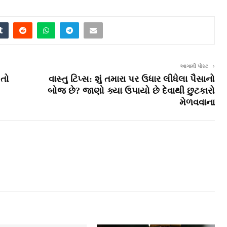
આગામી પોસ્ટ
 તો
વાસ્તુ ટિપ્સ: શું તમારા પર ઉધાર લીધેલા પૈસાનો
બોજ છે? જાણો ક્યા ઉપાયો છે દેવાથી છુટકારો
મેળવવાના