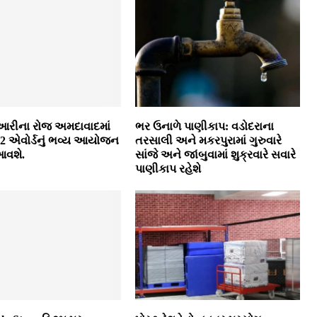
ુઆરીના રોજ અમદાવાદમાં
ભર ઉનાળે પાણીકાપ: વડોદરાના
2 એવોર્ડનું ભવ્ય આયોજન
તરસાલી અને મકરપુરામાં ગુરુવારે
આવશે.
સાંજે અને જાંબુવામાં શુક્રવારે સવારે
પાણીકાપ રહેશે