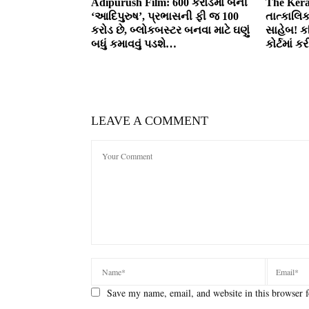
Adipurush Film: 600 કરોડમાં બની
The Kera
‘આદિપુરુષ’, પ્રભાસની ફી જ 100
તાત્કાલિ
કરોડ છે, બ્લોકબસ્ટર બનવા માટે ઘણું
સાહેબ! ક
બધું કમાવવું પડશે…
કોર્ટમાં 
LEAVE A COMMENT
Save my name, email, and website in this browser f