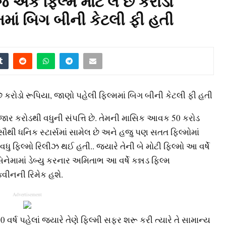
એક ફિલ્મ માટે લે છે કરોડો
મમાં બિગ બીની કેટલી ફી હતી
 કરોડો રૂપિયા, જાણો પહેલી ફિલ્મમાં બિગ બીની કેટલી ફી હતી
ાર કરોડથી વધુની સંપત્તિ છે. તેમની માસિક આવક 50 કરોડ
 સૌથી ધનિક સ્ટાર્સમાં સામેલ છે અને હજુ પણ સતત ફિલ્મોમાં
ુ ફિલ્મો રિલીઝ થઈ હતી.. જ્યારે તેની બે મોટી ફિલ્મો આ વર્ષે
િનેમામાં ડેબ્યુ કરનાર અમિતાભ આ વર્ષે કન્નડ ફિલ્મ
્વીનની રિમેક હશે.
Advertisement
ર્ષ પહેલાં જ્યારે તેણે ફિલ્મી સફર શરૂ કરી ત્યારે તે સામાન્ય