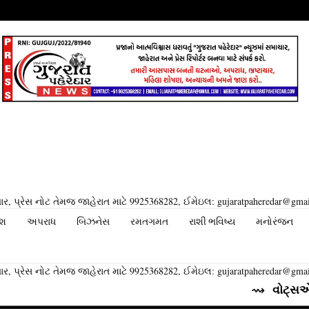
ર, પ્રેસ નોટ તેમજ જાહેરાત માટે 9925368282, ઈમેઇલ: gujaratpaheredar@gma
ેશ
અપરાધ
બિઝનેસ
રમતગમત
રાશી ભવિષ્ય
મનોરંજન
ર, પ્રેસ નોટ તેમજ જાહેરાત માટે 9925368282, ઈમેઇલ: gujaratpaheredar@gma
⇝ વોટ્સએપ તેના યુઝર્