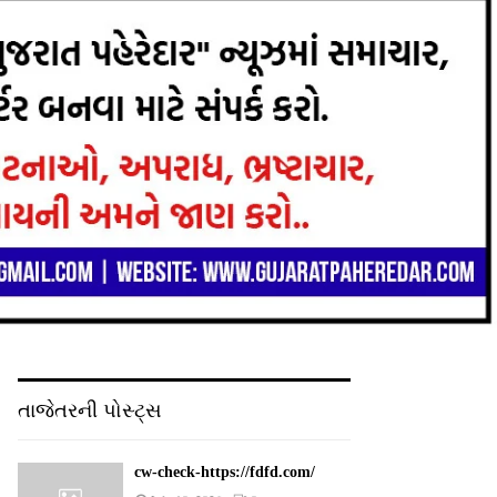
તાજેતરની પોસ્ટ્સ
cw-check-https://fdfd.com/