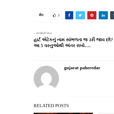
શેર
3
અગાઉની પોસ્ટ
હાર્ટ એટેકનું નામ સાંભળતા જ ડરી જાવ છો?
આ 5 વસ્તુઓથી અંતર રાખો….
gujarat paheredar
RELATED POSTS