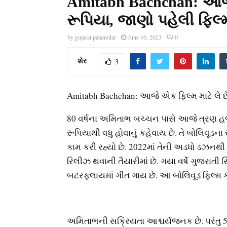
Amitabh Bachchan: આજે 
રૂપિયા, જાણો પહેલી ફિલ્
by
gujarat paheredar
June 10, 2023
0
શેર
3
Amitabh Bachchan: આજે એક ફિલ્મ માટે લે છે
80 વર્ષના અમિતાભ બચ્ચન પાસે આજે ત્રણ હજ
રૂપિયાથી વધુ હોવાનું કહેવાય છે. તે બોલિવૂડના
કામ કરી રહ્યો છે. 2022માં તેની અડધો ડઝનથી વધ
રિલીઝ થવાની તૈયારીમાં છે. ગયા વર્ષે ગુજરાતી સ
બટરફ્લાયમાં ગીત ગાય છે. આ બોલિવૂડ ફિલ્મ ક
અમિતાભની સક્રિયતા આશ્ચર્યજનક છે. પરંતુ 50 વ