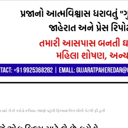
ટે લે છે કરોડો રૂપિયા, જાણો પહેલી ફિલ્મમાં બિગ બીની કેટલી ફી હતી