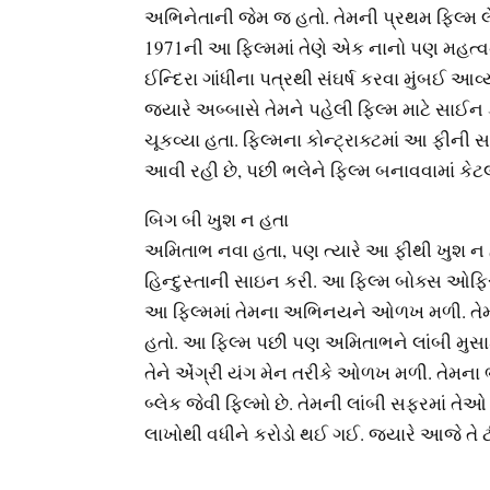
અભિનેતાની જેમ જ હતો. તેમની પ્રથમ ફિલ્મ લેખ
1971ની આ ફિલ્મમાં તેણે એક નાનો પણ મહત્વનો
ઈન્દિરા ગાંધીના પત્રથી સંઘર્ષ કરવા મુંબઈ આ
જ્યારે અબ્બાસે તેમને પહેલી ફિલ્મ માટે સાઈન 
ચૂકવ્યા હતા. ફિલ્મના કોન્ટ્રાક્ટમાં આ ફીની સ
આવી રહી છે, પછી ભલેને ફિલ્મ બનાવવામાં કેટ
બિગ બી ખુશ ન હતા
અમિતાભ નવા હતા, પણ ત્યારે આ ફીથી ખુશ ન હતા
હિન્દુસ્તાની સાઇન કરી. આ ફિલ્મ બોક્સ ઓફિસ
આ ફિલ્મમાં તેમના અભિનયને ઓળખ મળી. તેમને
હતો. આ ફિલ્મ પછી પણ અમિતાભને લાંબી મુસાફર
તેને એંગ્રી યંગ મેન તરીકે ઓળખ મળી. તેમના ભા
બ્લેક જેવી ફિલ્મો છે. તેમની લાંબી સફરમાં તે
લાખોથી વધીને કરોડો થઈ ગઈ. જ્યારે આજે તે ટ