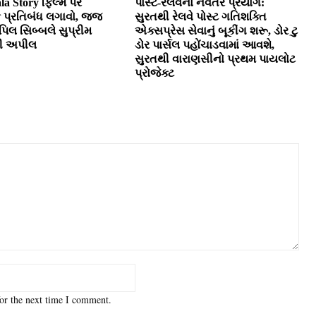
la Story ફિલ્મ પર
પોસ્ટ-રેલવેનો નવતર પ્રયોગ:
ક પ્રતિબંધ લગાવો, જજ
સુરતથી રેલવે પોસ્ટ ગતિશક્તિ
પિલ સિબ્બલે સુપ્રીમ
એક્સપ્રેસ સેવાનું બૂકીંગ શરૂ, ડોર ટુ
કરી અપીલ
ડોર પાર્સલ પહોંચાડવામાં આવશે,
સુરતથી વારાણસીનો પ્રથમ પાયલોટ
પ્રોજેક્ટ
or the next time I comment.