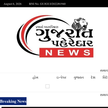
August 6, 2026
RNI No. GUJGUJ/2022/81940
સમાચા
હોમ
ઇ-પેપર
ગુજરાત
દેશ
વિદ
સમાચા
Breaking News