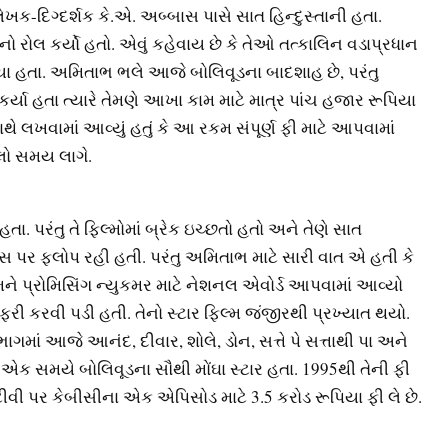
ક-દિગ્દર્શક કે.એ. અબ્બાસ પાસે સાત હિન્દુસ્તાની હતા.
 રોલ કર્યો હતો. એવું કહેવાય છે કે તેઓ તત્કાલિન વડાપ્રધાન
વ્યા હતા. અમિતાભ ભલે આજે બોલિવૂડના બાદશાહ છે, પરંતુ
કર્યા હતા ત્યારે તેમણે આખા કામ માટે માત્ર પાંચ હજાર રૂપિયા
ાથે લખવામાં આવ્યું હતું કે આ રકમ સંપૂર્ણ ફી માટે આપવામાં
લો સમય લાગે.
. પરંતુ તે ફિલ્મોમાં બ્રેક ઇચ્છતો હતો અને તેણે સાત
 પર ફ્લોપ રહી હતી. પરંતુ અમિતાભ માટે સારી વાત એ હતી કે
 પ્રોમિસિંગ ન્યુકમર માટે નેશનલ એવોર્ડ આપવામાં આવ્યો
ી કરવી પડી હતી. તેનો સ્ટાર ફિલ્મ જંજીરથી પ્રખ્યાત થયો.
ગમાં આજે આનંદ, દીવાર, શોલે, ડોન, સત્તે પે સત્તાથી પા અને
ઓ એક સમયે બોલિવૂડના સૌથી મોંઘા સ્ટાર હતા. 1995થી તેની ફી
ીવી પર કેબીસીના એક એપિસોડ માટે 3.5 કરોડ રૂપિયા ફી લે છે.