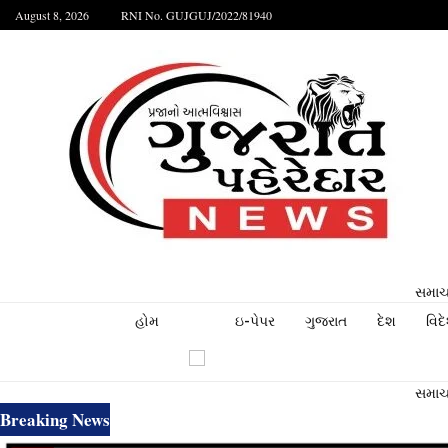
August 8, 2026
RNI No. GUJGUJ/2022/81940
સમાચા
હોમ
ઇ-પેપર
ગુજરાત
દેશ
વિદ
સમાચા
Breaking News