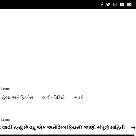
Facebook
Twitter
Instagram
Youtu
Em
il.com
હેલ્થ અને ફિટનેસ
લાઈવ વિડિયો
સંપર્ક
il.com
ં છે વધુ એક અમેઝિંગ ફિચર્સ! જાણો સંપૂર્ણ માહિતી
⇝ Instagra