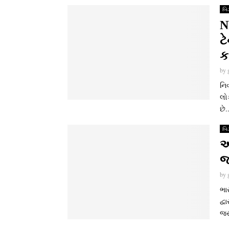
બિ
N
ટ
ક
by
નિ
લો
છે..
બિ
આ
જ
by
ભાર
દ્
જર