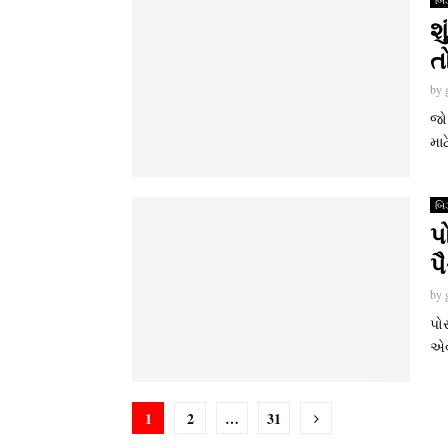
બિ
શ
ત
by
જો 
મા
બિ
પ
પ
by
પો
એવ
Posts
1
2
…
31