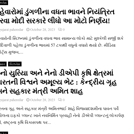
ઝનેસ
હેવારોમાં ડુંગળીના વધતા ભાવને નિયંત્રિત
રવા મોદી સરકારે લીધો આ મોટો નિર્ણય!
gujarat paheredar
October 28, 2023
0
વારોની સિઝનમાં ડુંગળીના વધતા ભાવ સામાન્ય લોકો માટે મુશ્કેલી સર્જી શકે
 દિવાળી પહેલા ડુંગળીના ભાવમાં 57 ટકાથી વધુનો વધારો થયો છે. મીડિયા
ોર્ટ્સ મુજબ,...
જરાત
બિઝનેસ
ેનો યુરિયા અને નેનો ડીએપી કૃષિ ક્ષેત્રમાં
ારતની વિશ્વને અમૂલ્ય ભેટ : કેન્દ્રીય ગૃહ
ને સહકાર મંત્રી અમિત શાહ
gujarat paheredar
October 28, 2023
0
રતના ગૃહ અને સહકાર મંત્રી અમિતભાઈ શાહે વિજયાદશમીના પાવન પર્વે
લના ઇફકો પ્લાન્ટ ખાતે નવનિર્મિત પ્રવાહી નેનો ડીએપી પ્લાન્ટનું લોકાર્પણ
, રાષ્ટ્રના કૃષિ વિકાસપથ પર...