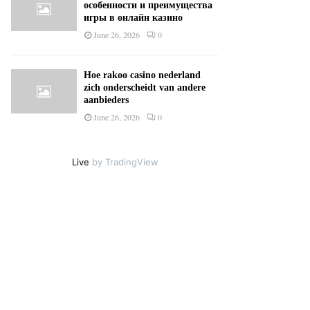
особенности и преимущества
игры в онлайн казино
June 26, 2026
0
Hoe rakoo casino nederland
zich onderscheidt van andere
aanbieders
June 26, 2026
0
Live
by TradingView