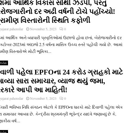
ેશમાં આર્થિક વિકાસ સૌથી ઝડપી, પરંતુ
ેરોજગારીનો દર અઢી વર્ષની ટોચે પહોંચ્યો!
્રામીણ વિસ્તારોની સ્થિતિ કફોળી
gujarat paheredar
November 5, 2023
0
માં આર્થિક અને વ્યાપારી પ્રવૃત્તિઓમાં ઉછાળો હોવા છતાં, બેરોજગારીનો દર
ટોબર-2023માં અંદાજે 2.5 વર્ષના માસિક ઉચ્ચ સ્તરે પહોંચી ગયો છે. આમાં
ામીણ વિસ્તારોએ મોટી ભૂમિકા...
ઝનેસ
િવાળી પહેલા EPFOના 24 કરોડ ગ્રાહકો માટે
વ્યા સારા સમાચાર, વ્યાજ થયું જમા,
રકારે આપી આ માહિતી!
gujarat paheredar
November 5, 2023
0
્મચારી ભવિષ્ય નિધિ સંગઠન એટલે કે EPFOના ધારકો માટે દિવાળી પહેલા એક
ા સમાચાર આવ્યા છે. કેન્દ્રીય શ્રમમંત્રી ભૂપેન્દ્ર યાદવે જણાવ્યું છે કે,
ાકીય વર્ષ...
ઝનેસ