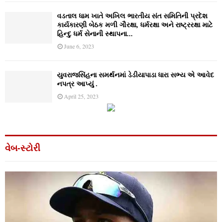
વડતાલ ધામ ખાતે અખિલ ભારતીય સંત સમિતિની પ્રદેશ
કાર્યકારણી બેઠક મળી ગૌરક્ષા, ધર્મરક્ષા અને રાષ્ટ્રરક્ષા માટે
હિન્દુ ધર્મ સેનાની સ્થાપના...
June 6, 2023
યુવરાજસિંહના સમર્થનમાં ડેડીયાપાડા ધારા સભ્ય એ આવેદ
નપત્ર આપ્યું .
April 25, 2023
વેબ-સ્ટોરી