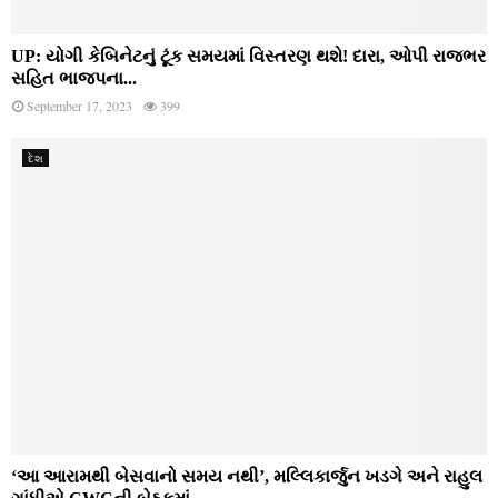
UP: યોગી કેબિનેટનું ટૂંક સમયમાં વિસ્તરણ થશે! દારા, ઓપી રાજભર
સહિત ભાજપના...
September 17, 2023
399
દેશ
‘આ આરામથી બેસવાનો સમય નથી’, મલ્લિકાર્જુન ખડગે અને રાહુલ