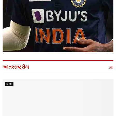
આંતરરાષ્ટ્રીય
All
વિદેશ