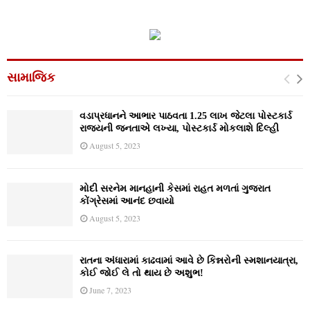
સામાજિક
વડાપ્રધાનને આભાર પાઠવતા 1.25 લાખ જેટલા પોસ્ટકાર્ડ
રાજયની જનતાએ લખ્યા, પોસ્ટકાર્ડ મોકલાશે દિલ્હી
August 5, 2023
મોદી સરનેમ માનહાની કેસમાં રાહત મળતાં ગુજરાત
કોંગ્રેસમાં આનંદ છવાયો
August 5, 2023
રાતના અંધારામાં કાઢવામાં આવે છે કિન્નરોની સ્મશાનયાત્રા,
કોઈ જોઈ લે તો થાય છે અશુભ!
June 7, 2023