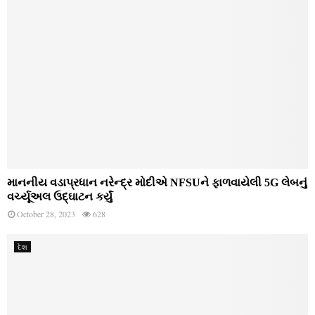
માનનીય વડાપ્રધાન નરેન્દ્ર મોદીએ NFSUને ફાળવાયેલી 5G લેબનું
વર્ચ્યૂઅલ ઉદ્ઘાટન કર્યું
October 28, 2023
628
દેશ