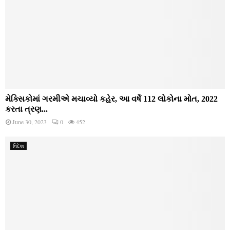
મેક્સિકોમાં ગરમીએ મચાવ્યો કહેર, આ વર્ષે 112 લોકોના મોત, 2022
કરતા ત્રણ...
June 30, 2023
0
452
વિદેશ