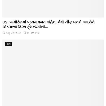
US: અમેરિકામાં પ્રથમ વખત મહિલા નેવી ચીફ બનશે, બાઇડેને
એડમિરલ લિઝા ફ્રાન્ચેટીની...
July 22, 2023
0
446
વિદેશ