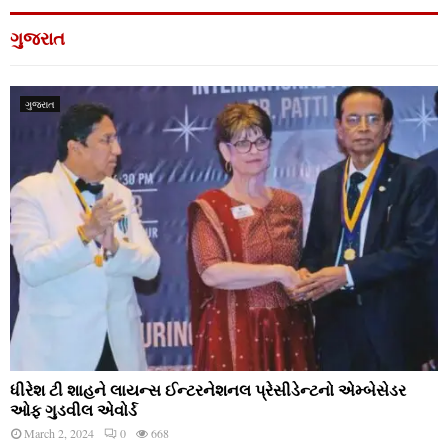
ગુજરાત
ગુજરાત
ધીરેશ ટી શાહને લાયન્સ ઈન્ટરનેશનલ પ્રેસીડેન્ટનો એમ્બેસેડર
ઓફ ગુડવીલ એવોર્ડ
March 2, 2024
0
668