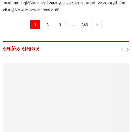
અમદાવાદ મ્યુનિસિપલ કોર્પોરેશન દ્વારા ગુજરાત સરકારનાં ‘સ્વચ્છતા હી સેવા’
થીમ હેઠળ શરૂ કરવામાં આવેલ 60...
1
2
3
…
263
સ્થાનિક સમાચાર