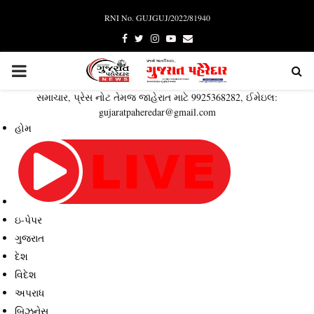
RNI No. GUJGUJ/2022/81940
Facebook
Twitter
Instagram
Youtube
Email
PRIMARY
સમાચાર, પ્રેસ નોટ તેમજ જાહેરાત માટે 9925368282, ઈમેઇલ:
MENU
gujaratpaheredar@gmail.com
હોમ
ઇ-પેપર
ગુજરાત
દેશ
વિદેશ
અપરાધ
બિઝનેસ