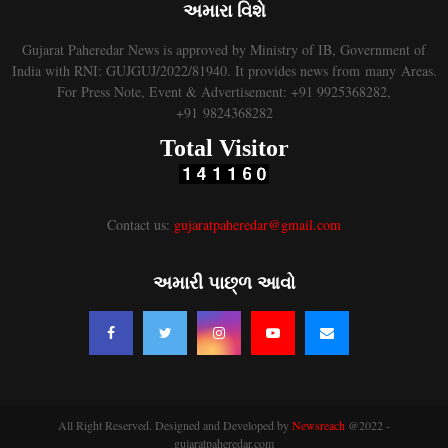
અમારા વિશે
Gujarat Paheredar News is approved by Ministry of IB, Government of
India with RNI: GUJGUJ/2022/81940. It provides news from many Areas.
For Press Note, Event & Advertisement: +91 9925368282,
+91 9824368282
Total Visitor
Contact us:
gujaratpaheredar@gmail.com
અમારી પાછ્ળ આવો
All Right Reserved. Designed and Developed by
Newsreach
@2022 -
gujaratpaheredar.com