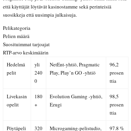
että käyttäjät löytävät kasinostamme sekä perinteisiä
suosikkeja että uusimpia julkaisuja.
Pelikategoria
Pelien määrä
Suosituimmat tarjoajat
RTP-arvo keskimäärin
Hedelmä
yli
NetEnt-yhtiö, Pragmatic
96,2
pelit
240
Play, Play’n GO -yhtiö
prosen
0
ttia
Livekasin
180
Evolution Gaming -yhtiö,
98,5
opelit
+
Ezugi
prosen
ttia
Pöytäpeli
320
Microgaming-pelistudio,
97.8 %