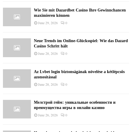
Wie Sie mit Dazardbet Casino Ihre Gewinnchancen
maximieren können
June 29, 2026
0
Neue Trends im Online-Glücksspiel: Wie das Dazard
Casino Schritt hält
June 28, 2026
0
Az Lvbet login biztonságának növelése a kétlépcsős
azonosítással
June 28, 2026
0
Мелстрой гейм: уникальные особенности и
преимущества игры в онлайн казино
June 26, 2026
0