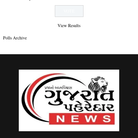
View Results
Polls Archive