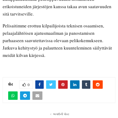
erikoistuneiden järjestöjen kanssa takaa avun saatavuuden
sitä tarvitseville.
Pelisaitimme erottuu kilpailijoista teknisen osaamisen,
pelaajalähtöisen ajatusmaailman ja panostamisen
parhaaseen saavutettavissa olevaan pelikokemukseen.
Jatkuva kehitystyö ja palautteen kuunteleminen säilyttävät
meidät kilvan kärjessä.
શેર
0
અગાઉની પોસ્ટ