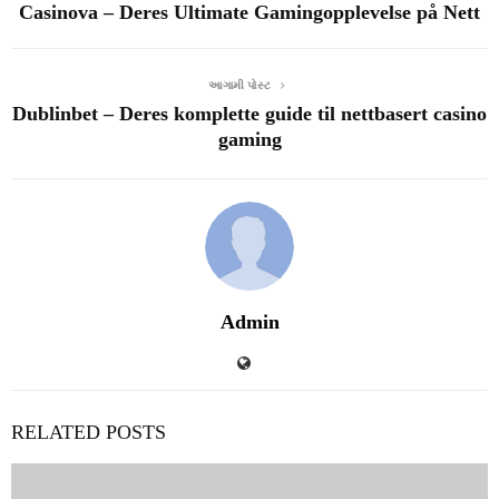
Casinova – Deres Ultimate Gamingopplevelse på Nett
આગામી પોસ્ટ
Dublinbet – Deres komplette guide til nettbasert casino
gaming
Admin
RELATED POSTS