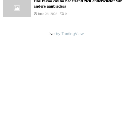
Hoe rakoo casino nederland zich onderscheidt van
andere aanbieders
June 26, 2026
0
Live
by TradingView