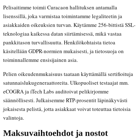
Pelisaitimme toimii Curacaon hallituksen antamalla
lisenssillä, joka varmistaa toimintamme legaliteetin ja
asiakkaiden oikeuksien turvan. Käytämme 256-bittistä SSL-
teknologiaa kaikessa datan siirtämisessä, mikä vastaa
pankkitason turvallisuutta. Henkilökohtaista tietoa
käsitellään GDPR-normien mukaisesti, ja tietosuoja on
toiminnallemme ensisijainen asia.
Pelien oikeudenmukaisuus taataan käyttämällä sertifioituja
satunnaislukugeneraattoreita. Ulkopuoliset testaajat mm.
eCOGRA ja iTech Labs auditoivat pelikirjomme
säännöllisesti. Julkaisemme RTP-prosentit läpinäkyvästi
jokaisesta pelistä, jotta asiakkaat voivat toteuttaa tietoisia
valintoja.
Maksuvaihtoehdot ja nostot