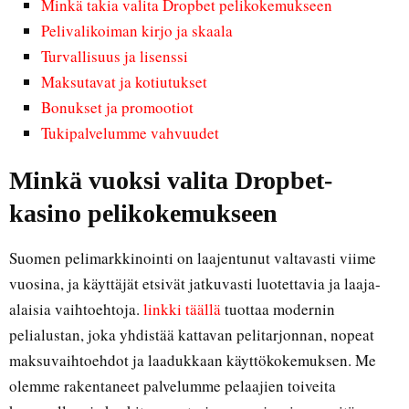
Minkä takia valita Dropbet pelikokemukseen
Pelivalikoiman kirjo ja skaala
Turvallisuus ja lisenssi
Maksutavat ja kotiutukset
Bonukset ja promootiot
Tukipalvelumme vahvuudet
Minkä vuoksi valita Dropbet-
kasino pelikokemukseen
Suomen pelimarkkinointi on laajentunut valtavasti viime
vuosina, ja käyttäjät etsivät jatkuvasti luotettavia ja laaja-
alaisia vaihtoehtoja.
linkki täällä
tuottaa modernin
pelialustan, joka yhdistää kattavan pelitarjonnan, nopeat
maksuvaihtoehdot ja laadukkaan käyttökokemuksen. Me
olemme rakentaneet palvelumme pelaajien toiveita