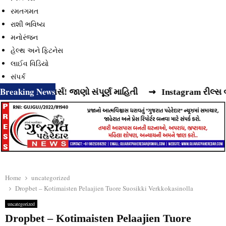
રમતગમત
રાશી ભવિષ્ય
મનોરંજન
હેલ્થ અને ફિટનેસ
લાઈવ વિડિયો
સંપર્ક
Breaking News
ગ ફિચર્સ! જાણો સંપૂર્ણ માહિતી
⇝ Instagram રીલ્સ બનાવનારાઓ
Home
uncategorized
Dropbet – Kotimaisten Pelaajien Tuore Suosikki Verkkokasinolla
uncategorized
Dropbet – Kotimaisten Pelaajien Tuore