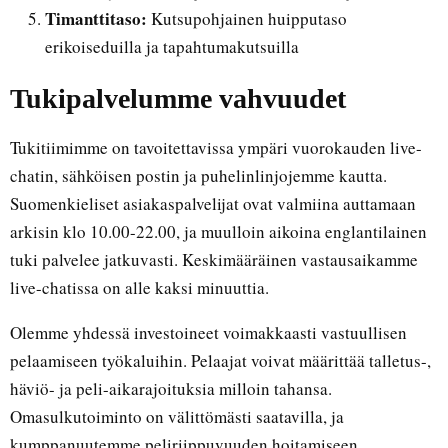
Timanttitaso:
Kutsupohjainen huipputaso
erikoiseduilla ja tapahtumakutsuilla
Tukipalvelumme vahvuudet
Tukitiimimme on tavoitettavissa ympäri vuorokauden live-
chatin, sähköisen postin ja puhelinlinjojemme kautta.
Suomenkieliset asiakaspalvelijat ovat valmiina auttamaan
arkisin klo 10.00-22.00, ja muulloin aikoina englantilainen
tuki palvelee jatkuvasti. Keskimääräinen vastausaikamme
live-chatissa on alle kaksi minuuttia.
Olemme yhdessä investoineet voimakkaasti vastuullisen
pelaamiseen työkaluihin. Pelaajat voivat määrittää talletus-,
häviö- ja peli-aikarajoituksia milloin tahansa.
Omasulkutoiminto on välittömästi saatavilla, ja
kumppanuutemme peliriippuvuuden hoitamiseen