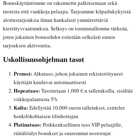
Bonuskäytäntömme on rakennettu palkitsemaan sekä
tuoreita että vankkoja pelaajia. Tarjoamme kilpailukykyisiä
aloitustarjouksia ilman hankalasti ymmärrettäviä
kierrätysvaatimuksia. Selkeys on toiminnallemme tärkeää,
joten jokainen bonusehdot esitetään selkeästi ennen
tarjouksen aktivointia.
Uskollisuusohjelman tasot
Pronssi:
Alkutaso, johon jokainen rekisteröityneet
käyttäjät kuuluvat automaattisesti
Hopeataao:
Tavoitetaan 1,000 €:n talletuksilla, sisältää
viikkopalautusta 5%
Kulta:
Edellyttää 10,000 euron talletukset, esittelee
henkilökohtaisen tilinhoitajan
Platinataao:
Poikkeuksellinen taso VIP-pelaajille,
räätälöidyt bonukset ja suuremmat nostorajat