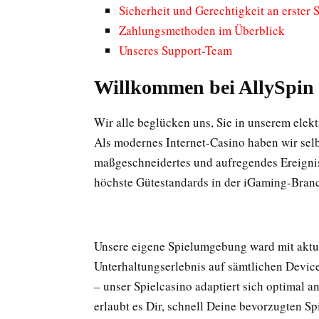
Sicherheit und Gerechtigkeit an erster S
Zahlungsmethoden im Überblick
Unseres Support-Team
Willkommen bei AllySpin
Wir alle beglücken uns, Sie in unserem ele
Als modernes Internet-Casino haben wir sel
maßgeschneidertes und aufregendes Ereignis
höchste Gütestandards in der iGaming-Bran
Unsere eigene Spielumgebung ward mit aktuel
Unterhaltungserlebnis auf sämtlichen Devic
– unser Spielcasino adaptiert sich optimal
erlaubt es Dir, schnell Deine bevorzugten S