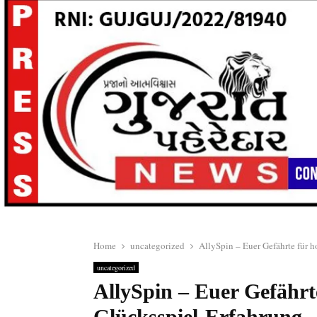
Home
uncategorized
AllySpin – Euer Gefährte für h
uncategorized
AllySpin – Euer Gefährte
Glücksspiel-Erfahrung