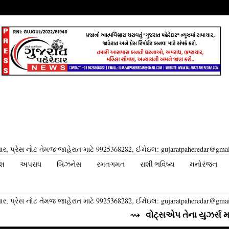
ર, પ્રેસ નોટ તેમજ જાહેરાત માટે 9925368282, ઈમેઇલ: gujaratpaheredar@gma
ેશ
અપરાધ
બિઝનેસ
રમતગમત
રાશી ભવિષ્ય
મનોરંજન
ર, પ્રેસ નોટ તેમજ જાહેરાત માટે 9925368282, ઈમેઇલ: gujaratpaheredar@gma
⇝ વોટ્સએપ તેના યુઝર્સ માટે લાવી રહ્