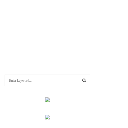
S
e
a
S
r
c
E
h
f
A
o
r
R