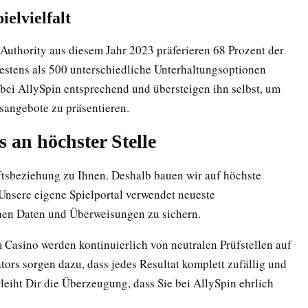
elvielfalt
uthority aus diesem Jahr 2023 präferieren 68 Prozent der
estens als 500 unterschiedliche Unterhaltungsoptionen
bei AllySpin entsprechend und übersteigen ihn selbst, um
sangebote zu präsentieren.
 an höchster Stelle
tsbeziehung zu Ihnen. Deshalb bauen wir auf höchste
Unsere eigene Spielportal verwendet neueste
hen Daten und Überweisungen zu sichern.
Casino werden kontinuierlich von neutralen Prüfstellen auf
rs sorgen dazu, dass jedes Resultat komplett zufällig und
rleiht Dir die Überzeugung, dass Sie bei AllySpin ehrlich