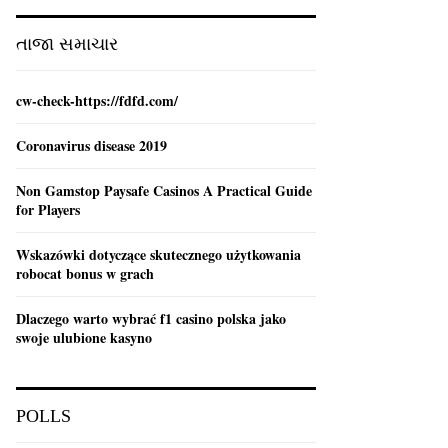
:
C
તાજા સમાચાર
H
cw-check-https://fdfd.com/
Coronavirus disease 2019
Non Gamstop Paysafe Casinos A Practical Guide
for Players
Wskazówki dotyczące skutecznego użytkowania
robocat bonus w grach
Dlaczego warto wybrać f1 casino polska jako
swoje ulubione kasyno
POLLS