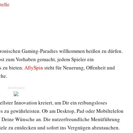
telle
ktronischen Gaming-Paradies willkommen heißen zu dürfen.
bst zum Vorhaben gemacht, jedem Spieler ein
 zu bieten.
AllySpin
steht für Neuerung, Offenheit und
che.
Advertisement
lster Innovation kreiert, um Dir ein reibungsloses
es zu gewährleisten. Ob am Desktop, Pad oder Mobiltelefon
 an Deine Wünsche an. Die nutzerfreundliche Menüführung
piele zu entdecken und sofort ins Vergnügen abzutauchen.