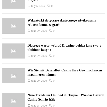
July 6, 2026
0
Wskazówki dotyczące skutecznego użytkowania
robocat bonus w grach
June 29, 2026
0
Dlaczego warto wybrać f1 casino polska jako swoje
ulubione kasyno
June 29, 2026
0
Wie Sie mit Dazardbet Casino Ihre Gewinnchancen
maximieren können
June 29, 2026
0
Neue Trends im Online-Glücksspiel: Wie das Dazard
Casino Schritt hält
June 28, 2026
0