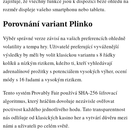
zajišťuje, že všechny funkce jsou k dispozici beze ohledu na
rozměr displeje vašeho smartphonu nebo tabletu.
Porovnání variant Plinko
Výběr správné verze závisí na vašich preferencích ohledně
volatility a tempa hry. Uživatelé preferující vyváženější
výsledky by měli by volit klasickou variantu s 8 řádky
kolíků a nízkým rizikem, kdežto ti, kteří vyhledávají
adrenalínové prožitky s potenciálem vysokých výher, ocení
módy s 16 řadami a vysokým rizikem.
Tento systém Provably Fair používá SHA-256 šifrovací
algoritmus, který hráčům dovoluje nezávisle ověřovat
poctivost každého jednotlivého hodu. Tato transparentnost
nás odlišuje od klasických kasino her a vytvárí důvěru mezi
námi a uživateli po celém světě.