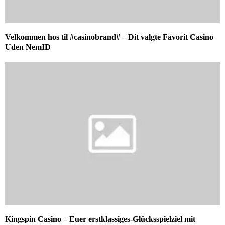
Velkommen hos til #casinobrand# – Dit valgte Favorit Casino
Uden NemID
Kingspin Casino – Euer erstklassiges-Glücksspielziel mit