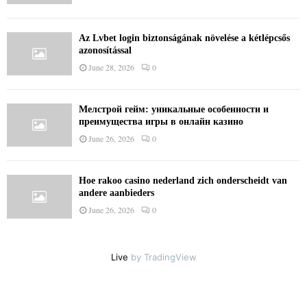
Az Lvbet login biztonságának növelése a kétlépcsős
azonosítással
June 28, 2026
0
Мелстрой гейм: уникальные особенности и
преимущества игры в онлайн казино
June 26, 2026
0
Hoe rakoo casino nederland zich onderscheidt van
andere aanbieders
June 26, 2026
0
Live
by TradingView