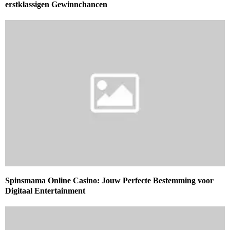
erstklassigen Gewinnchancen
Spinsmama Online Casino: Jouw Perfecte Bestemming voor
Digitaal Entertainment