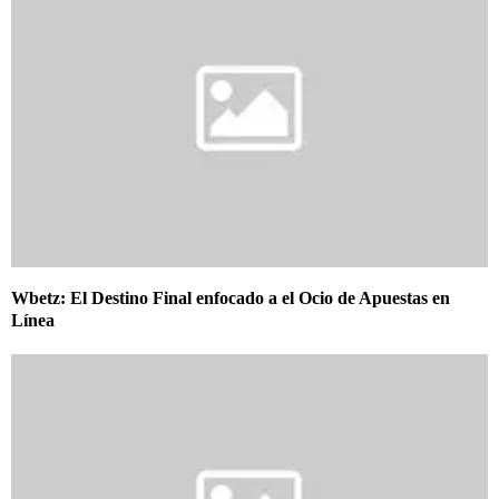
Wbetz: El Destino Final enfocado a el Ocio de Apuestas en
Línea