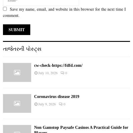
Save my name, email, and website in this browser for the next time I
comment.
તાજેતરની પોસ્ટ્સ
cw-check-https://fdfd.com/
July 10, 2026
0
Coronavirus disease 2019
July 9, 2026
0
Non Gamstop Paysafe Casinos A Practical Guide for
Players