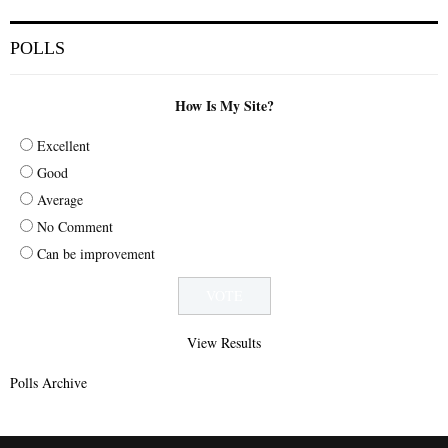
POLLS
How Is My Site?
Excellent
Good
Average
No Comment
Can be improvement
View Results
Polls Archive