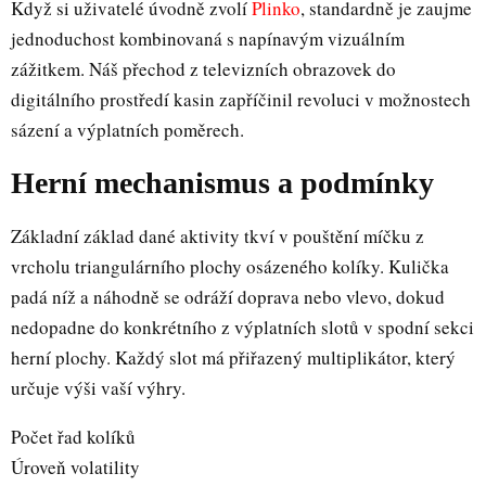
Když si uživatelé úvodně zvolí
Plinko
, standardně je zaujme
jednoduchost kombinovaná s napínavým vizuálním
zážitkem. Náš přechod z televizních obrazovek do
digitálního prostředí kasin zapříčinil revoluci v možnostech
sázení a výplatních poměrech.
Herní mechanismus a podmínky
Základní základ dané aktivity tkví v pouštění míčku z
vrcholu triangulárního plochy osázeného kolíky. Kulička
padá níž a náhodně se odráží doprava nebo vlevo, dokud
nedopadne do konkrétního z výplatních slotů v spodní sekci
herní plochy. Každý slot má přiřazený multiplikátor, který
určuje výši vaší výhry.
Počet řad kolíků
Úroveň volatility