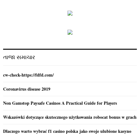
a
S
r
c
E
h
f
A
o
r
R
:
C
તાજા સમાચાર
H
cw-check-https://fdfd.com/
Coronavirus disease 2019
Non Gamstop Paysafe Casinos A Practical Guide for Players
Wskazówki dotyczące skutecznego użytkowania robocat bonus w grach
Dlaczego warto wybrać f1 casino polska jako swoje ulubione kasyno