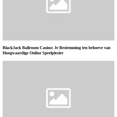
BlackJack Ballroom Casino: Je Bestemming ten behoeve van
Hoogwaardige Online Speelplezier