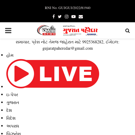
RNI No. GUJGUJ/2022/81940
Facebook
Twitter
Instagram
Youtube
Email
PRIMARY
સમાચાર, પ્રેસ નોટ તેમજ જાહેરાત માટે 9925368282, ઈમેઇલ:
MENU
gujaratpaheredar@gmail.com
હોમ
ઇ-પેપર
ગુજરાત
દેશ
વિદેશ
અપરાધ
બિઝનેસ