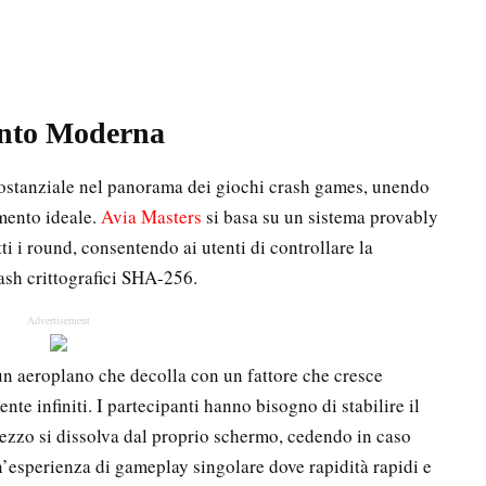
ento Moderna
 sostanziale nel panorama dei giochi crash games, unendo
mento ideale.
Avia Masters
si basa su un sistema provably
ti i round, consentendo ai utenti di controllare la
hash crittografici SHA-256.
Advertisement
 aeroplano che decolla con un fattore che cresce
te infiniti. I partecipanti hanno bisogno di stabilire il
ezzo si dissolva dal proprio schermo, cedendo in caso
n’esperienza di gameplay singolare dove rapidità rapidi e