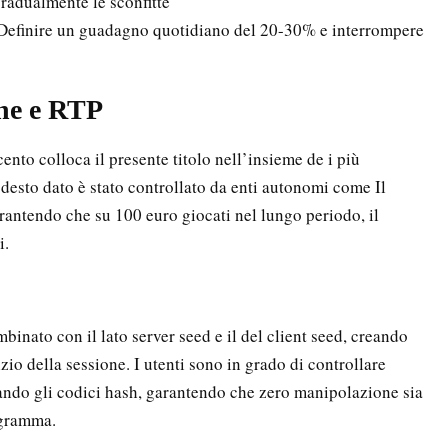
radualmente le sconfitte
efinire un guadagno quotidiano del 20-30% e interrompere
che e RTP
cento colloca il presente titolo nell’insieme de i più
desto dato è stato controllato da enti autonomi come Il
antendo che su 100 euro giocati nel lungo periodo, il
i.
inato con il lato server seed e il del client seed, creando
io della sessione. I utenti sono in grado di controllare
ando gli codici hash, garantendo che zero manipolazione sia
ogramma.