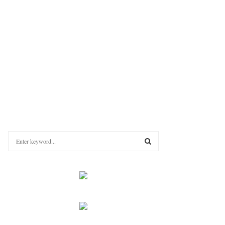
S
e
a
S
r
c
E
h
f
A
o
r
R