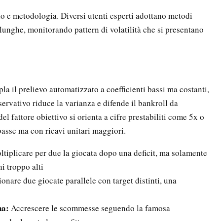
lo e metodologia. Diversi utenti esperti adottano metodi
e lunghe, monitorando pattern di volatilità che si presentano
la il prelievo automatizzato a coefficienti bassi ma costanti,
servativo riduce la varianza e difende il bankroll da
el fattore obiettivo si orienta a cifre prestabiliti come 5x o
 basse ma con ricavi unitari maggiori.
tiplicare per due la giocata dopo una deficit, ma solamente
hi troppo alti
onare due giocate parallele con target distinti, una
na:
Accrescere le scommesse seguendo la famosa