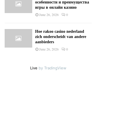
особенности и преимущества
игры в онлайн казино
June 26, 2026
0
Hoe rakoo casino nederland
zich onderscheidt van andere
aanbieders
June 26, 2026
0
Live
by TradingView