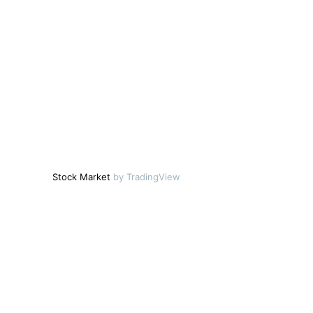
Stock Market
by TradingView