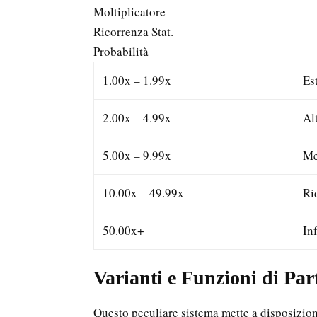
Moltiplicatore
Ricorrenza Stat.
Probabilità
1.00x – 1.99x
Es
2.00x – 4.99x
Al
5.00x – 9.99x
Me
10.00x – 49.99x
Ri
50.00x+
In
Varianti e Funzioni di Par
Questo peculiare sistema mette a disposizio