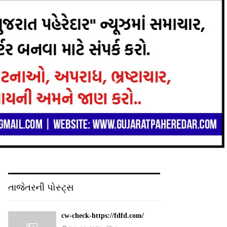
તાજેતરની પોસ્ટ્સ
cw-check-https://fdfd.com/