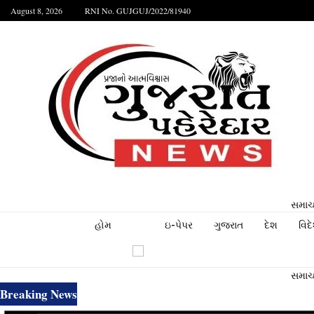
August 8, 2026
RNI No. GUJGUJ/2022/81940
સમાચા
હોમ
ઇ-પેપર
ગુજરાત
દેશ
વિદ
સમાચા
Breaking News