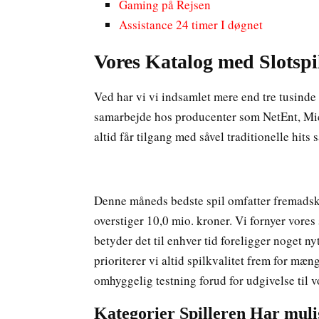
Gaming på Rejsen
Assistance 24 timer I døgnet
Vores Katalog med Slotspi
Ved har vi vi indsamlet mere end tre tusind
samarbejde hos producenter som NetEnt, Mic
altid får tilgang med såvel traditionelle hits
Denne måneds bedste spil omfatter fremadskr
overstiger 10,0 mio. kroner. Vi fornyer vores 
betyder det til enhver tid foreligger noget n
prioriterer vi altid spilkvalitet frem for mæ
omhyggelig testning forud for udgivelse til v
Kategorier Spilleren Har muli