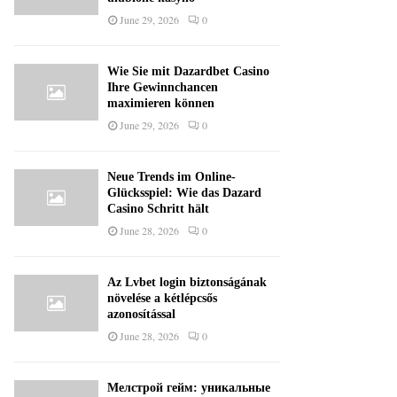
June 29, 2026
0
Wie Sie mit Dazardbet Casino
Ihre Gewinnchancen
maximieren können
June 29, 2026
0
Neue Trends im Online-
Glücksspiel: Wie das Dazard
Casino Schritt hält
June 28, 2026
0
Az Lvbet login biztonságának
növelése a kétlépcsős
azonosítással
June 28, 2026
0
Мелстрой гейм: уникальные