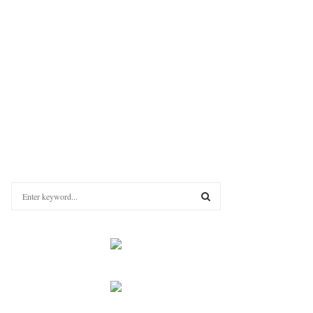
S
e
a
S
r
c
E
h
f
A
o
r
R