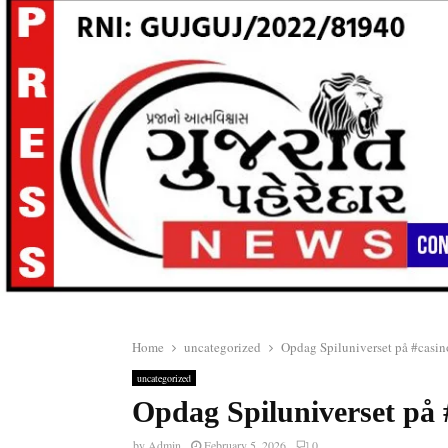
Home
uncategorized
Opdag Spiluniverset på #casi
uncategorized
Opdag Spiluniverset på
by
Admin
February 5, 2026
0