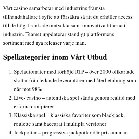
Vårt casino samarbetar med industrins främsta
tillhandahållare i syfte att försäkra så att du erhåller access
till de högst rankade omtyckta samt innovativa titlarna i
industrin. Teamet uppdaterar ständigt plattformens
sortiment med nya releaser varje mån.
Spelkategorier inom Vårt Utbud
Spelautomater med förhöjd RTP – över 2000 olikartade
slottar från ledande leverantörer med återbetalning som
når mot 98%
Live- casino – autentiska spel sända genom realtid med
erfarna croupierer
Klassiska spel – klassiska favoriter som blackjack,
roulette samt baccarat i multipla versioner
Jackpottar – progressiva jackpottar där prissumman