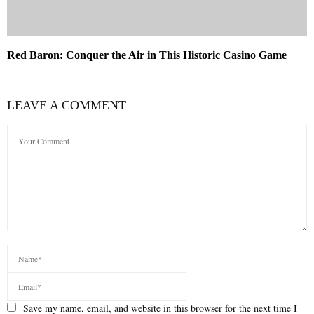
Red Baron: Conquer the Air in This Historic Casino Game
LEAVE A COMMENT
Save my name, email, and website in this browser for the next time I