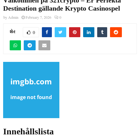
Välkommen på 321crypto – Er Perfekta
Destination gällande Krypto Casinospel
by
Admin
February 7, 2026
0
શેર
0
Innehållslista