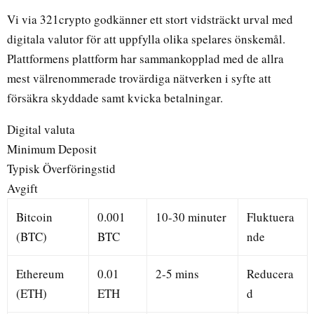
Vi via 321crypto godkänner ett stort vidsträckt urval med
digitala valutor för att uppfylla olika spelares önskemål.
Plattformens plattform har sammankopplad med de allra
mest välrenommerade trovärdiga nätverken i syfte att
försäkra skyddade samt kvicka betalningar.
Digital valuta
Minimum Deposit
Typisk Överföringstid
Avgift
Bitcoin
0.001
10-30 minuter
Fluktuera
(BTC)
BTC
nde
Ethereum
0.01
2-5 mins
Reducera
(ETH)
ETH
d