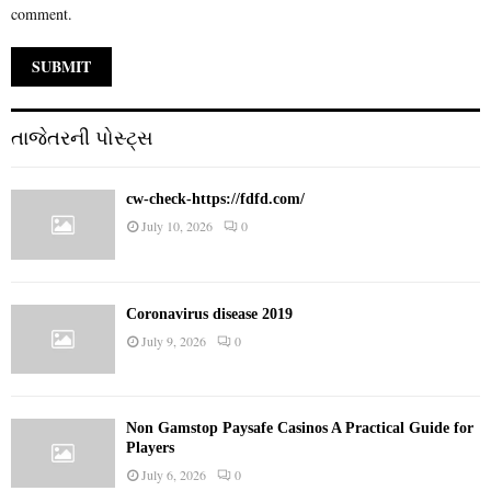
comment.
તાજેતરની પોસ્ટ્સ
cw-check-https://fdfd.com/
July 10, 2026
0
Coronavirus disease 2019
July 9, 2026
0
Non Gamstop Paysafe Casinos A Practical Guide for
Players
July 6, 2026
0