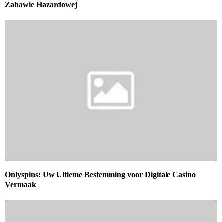
Zabawie Hazardowej
Onlyspins: Uw Ultieme Bestemming voor Digitale Casino
Vermaak