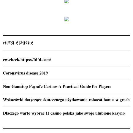
c
E
h
f
A
o
r
R
:
C
તાજા સમાચાર
H
cw-check-https://fdfd.com/
Coronavirus disease 2019
Non Gamstop Paysafe Casinos A Practical Guide for Players
Wskazówki dotyczące skutecznego użytkowania robocat bonus w grach
Dlaczego warto wybrać f1 casino polska jako swoje ulubione kasyno