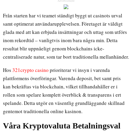
Advertisement
Från starten har vi teamet ständigt byggt ut casinots urval
samt optimerat användarupplevelsen. Företaget är väldigt
glada med att kan erbjuda insättningar och uttag som utförs
inom rekordtid – vanligtvis inom bara några min. Detta
resultat blir uppnåeligt genom blockchains icke-
centraliserade natur, som tar bort traditionella mellanhänder.
Hos
321crypto casino
prioriterar vi insyn i varenda
plattformens överföringar. Varenda deposit, bet samt pris
kan bekräftas via blockchain, vilket tillhandahåller er i
rollen som spelare komplett överblick & transparens i ert
spelande. Detta utgör en väsentlig grundläggande skillnad
gentemot traditionella online kasinon.
Våra Kryptovaluta Betalningsval