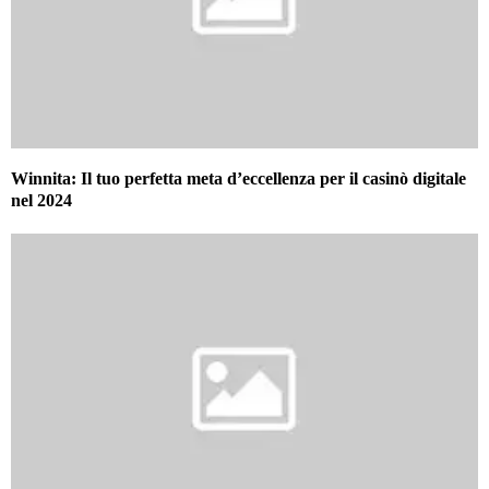
Winnita: Il tuo perfetta meta d’eccellenza per il casinò digitale
nel 2024