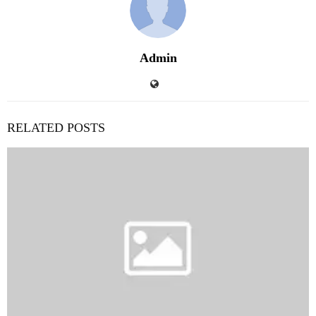
Admin
RELATED POSTS