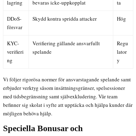
lagring
bevaras icke-uppkopplat
ta
DDoS-
Skydd kontra spridda attacker
Hög
försvar
KYC-
Verifiering gällande ansvarfullt
Regu
verifieri
spelande
lator
ng
y
Vi följer rigorösa normer för ansvarstagande spelande samt
erbjuder verktyg såsom insättningsgränser, spelsessioner
med tidsbegränsning samt självexkludering. Vår team
befinner sig skolat i syfte att upptäcka och hjälpa kunder där
möjligen behöva hjälp.
Speciella Bonusar och