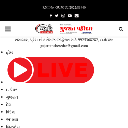
RNI No. GUJGUJ/2022/81940
Facebook
Twitter
Instagram
Youtube
Email
PRIMARY
સમાચાર, પ્રેસ નોટ તેમજ જાહેરાત માટે 9925368282, ઈમેઇલ:
MENU
gujaratpaheredar@gmail.com
હોમ
ઇ-પેપર
ગુજરાત
દેશ
વિદેશ
અપરાધ
બિઝનેસ