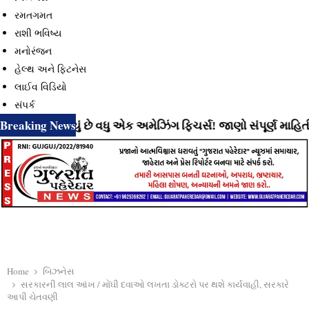
રમતગમત
રાશી ભવિષ્ય
મનોરંજન
હેલ્થ અને ફિટનેસ
લાઈવ વિડિયો
સંપર્ક
Breaking News
ી રહ્યું છે વધુ એક અમેઝિંગ ફિચર્સ! જાણો સંપૂર્ણ માહિતી
⇝ In
Home
બિઝનેસ
સરકારની લાલ આંખ / મોંઘી દવાઓ લખતા ડોક્ટરો પર થશે કાર્યવાહી, સરકારે
આપી ચેતવણી