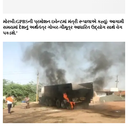
મોરબી:GPBSની પ્રમોશન ઇવેન્ટમાં મંત્રી રૂપાલાએ કહ્યું: આગામી
સમયમાં દેશનું અર્થતંત્ર ગોબર-ગૌમૂત્ર આધારિત ઉદ્યોગ સાથે વેગ
પકડશે.’