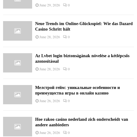
June 29, 2026
0
Neue Trends im Online-Glücksspiel: Wie das Dazard
Casino Schritt hält
June 28, 2026
0
Az Lvbet login biztonságának növelése a kétlépcsős
azonosítással
June 28, 2026
0
Мелстрой гейм: уникальные особенности и
преимущества игры в онлайн казино
June 26, 2026
0
Hoe rakoo casino nederland zich onderscheidt van
andere aanbieders
June 26, 2026
0