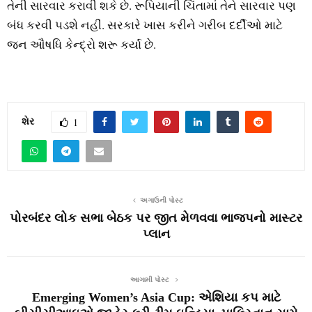
તેની સારવાર કરાવી શકે છે. રૂપિયાની ચિંતામાં તેને સારવાર પણ
બંધ કરવી પડશે નહીં. સરકારે ખાસ કરીને ગરીબ દર્દીઓ માટે
જન ઔષધિ કેન્દ્રો શરૂ કર્યા છે.
શેર
1
અગાઉની પોસ્ટ
પોરબંદર લોક સભા બેઠક પર જીત મેળવવા ભાજપનો માસ્ટર
પ્લાન
આગામી પોસ્ટ
Emerging Women’s Asia Cup: એશિયા કપ માટે