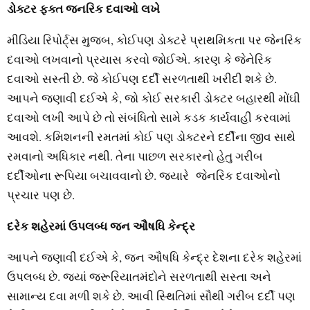
ડોક્ટર ફક્ત જનરિક દવાઓ લખે
મીડિયા રિપોર્ટ્સ મુજબ, કોઈપણ ડોક્ટરે પ્રાથમિકતા પર જેનરિક
દવાઓ લખવાનો પ્રયાસ કરવો જોઈએ. કારણ કે જેનેરિક
દવાઓ સસ્તી છે. જે કોઈપણ દર્દી સરળતાથી ખરીદી શકે છે.
આપને જણાવી દઈએ કે, જો કોઈ સરકારી ડોક્ટર બહારથી મોંઘી
દવાઓ લખી આપે છે તો સંબંધિતો સામે કડક કાર્યવાહી કરવામાં
આવશે. કમિશનની રમતમાં કોઈ પણ ડોક્ટરને દર્દીના જીવ સાથે
રમવાનો અધિકાર નથી. તેના પાછળ સરકારનો હેતુ ગરીબ
દર્દીઓના રૂપિયા બચાવવાનો છે. જ્યારે જેનરિક દવાઓનો
પ્રચાર પણ છે.
દરેક શહેરમાં ઉપલબ્ધ જન ઔષધિ કેન્દ્ર
આપને જણાવી દઈએ કે, જન ઔષધિ કેન્દ્ર દેશના દરેક શહેરમાં
ઉપલબ્ધ છે. જ્યાં જરૂરિયાતમંદોને સરળતાથી સસ્તા અને
સામાન્ય દવા મળી શકે છે. આવી સ્થિતિમાં સૌથી ગરીબ દર્દી પણ