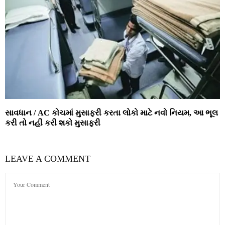
સાવધાન / AC કોચમાં મુસાફરી કરતા લોકો માટે નવો નિયમ, આ ભૂલ
કરી તો નહીં કરી શકો મુસાફરી
LEAVE A COMMENT