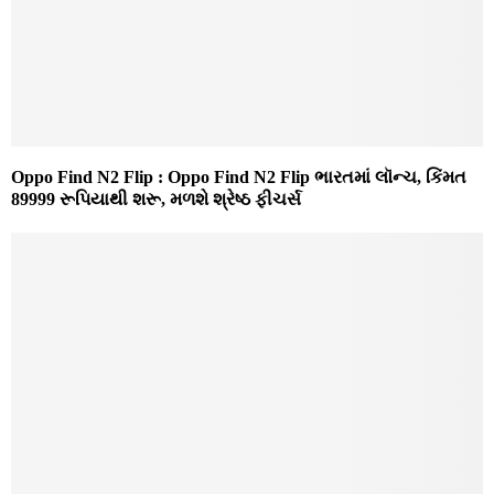
Oppo Find N2 Flip : Oppo Find N2 Flip ભારતમાં લૉન્ચ, કિંમત
89999 રૂપિયાથી શરૂ, મળશે શ્રેષ્ઠ ફીચર્સ