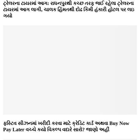
ટ્રેલરના ટાયરમાં આગ: રાધનપુરથી કચ્છ તરફ જઈ રહેલા ટ્રેલરના
ટાયરમાં આગ લાગી, ચાલક હિંમતથી દોઢ કિમી હંકારી હોટલ પર લઇ
ગયો
ફસ્ટિવ સીઝનમાં ખરીદી કરવા માટે ક્રેડિટ કાર્ડ અથવા Buy Now
Pay Later વચ્ચે કયો વિકલ્પ વદારે સારો? જાણો અહીં