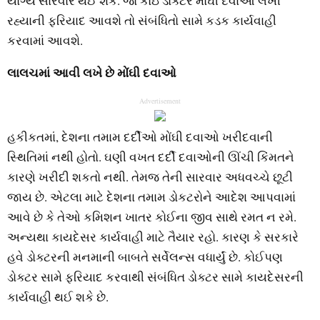
યોગ્ય સારવાર થઈ શકે. જો કોઇ ડોક્ટર મોંઘી દવાઓ લખી
રહ્યાની ફરિયાદ આવશે તો સંબંધિતો સામે કડક કાર્યવાહી
કરવામાં આવશે.
લાલચમાં આવી લખે છે મોંઘી દવાઓ
Advertisement
હકીકતમાં, દેશના તમામ દર્દીઓ મોંઘી દવાઓ ખરીદવાની
સ્થિતિમાં નથી હોતો. ઘણી વખત દર્દી દવાઓની ઊંચી કિંમતને
કારણે ખરીદી શકતો નથી. તેમજ તેની સારવાર અધવચ્ચે છૂટી
જાય છે. એટલા માટે દેશના તમામ ડોકટરોને આદેશ આપવામાં
આવે છે કે તેઓ કમિશન ખાતર કોઈના જીવ સાથે રમત ન રમે.
અન્યથા કાયદેસર કાર્યવાહી માટે તૈયાર રહો. કારણ કે સરકારે
હવે ડોક્ટરની મનમાની બાબતે સર્વેલન્સ વધાર્યું છે. કોઈપણ
ડોક્ટર સામે ફરિયાદ કરવાથી સંબંધિત ડોક્ટર સામે કાયદેસરની
કાર્યવાહી થઈ શકે છે.