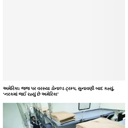
અમેરિકા: જજ પર વરસ્યા ડોનાલ્ડ ટ્રમ્પ, સુનાવણી બાદ કહ્યું,
‘નરકમાં જઈ રહ્યું છે અમેરિકા’