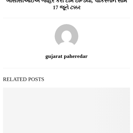
બીસીસીઆઇએ જાહેર કરી ટીમ ઇન્ડિયા, પાકિસ્તાન સામે
17 જૂને ટક્કર
gujarat paheredar
RELATED POSTS