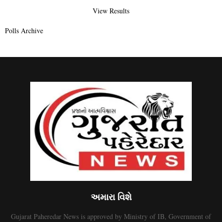
View Results
Polls Archive
અમારા વિશે
Gujarat Paheredar News is approved by Ministry of IB, Government of