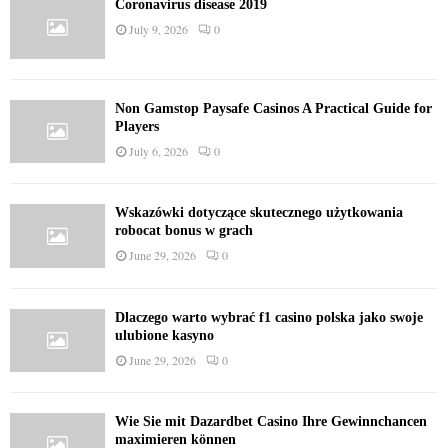
Coronavirus disease 2019
July 9, 2026
0
Non Gamstop Paysafe Casinos A Practical Guide for
Players
July 6, 2026
0
Wskazówki dotyczące skutecznego użytkowania
robocat bonus w grach
June 29, 2026
0
Dlaczego warto wybrać f1 casino polska jako swoje
ulubione kasyno
June 29, 2026
0
Wie Sie mit Dazardbet Casino Ihre Gewinnchancen
maximieren können