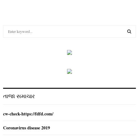
S
e
a
S
r
c
E
h
f
A
o
r
R
:
C
તાજા સમાચાર
H
cw-check-https://fdfd.com/
Coronavirus disease 2019