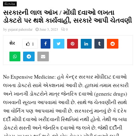
બિઝનેસ
સરકારની લાલ આંખ / મોંઘી દવાઓ લખતા
ડોક્ટરો પર થશે કાર્યવાહી, સરકારે આપી ચેતવણી
by
gujarat paheredar
June 3, 2023
0
શેર
1
No Expensive Medicine: હવે કેન્દ્ર સરકાર મોંઘીદાટ દવાઓ
લખતા ડોક્ટરો સામે એક્શનમાં આવી છે. હાલમાં તમામ સરકારી
અને ખાનગી ડોક્ટરોને માત્ર જેનરિક દવાઓ (generic drugs)
લખવાની સૂચના આપવામાં આવી છે. સાથે જ ચેતવણીની સાથે
આ વોર્નિંગ પણ આપવામાં આવી છે. સરકારનું માનવું છે કે દરેક
દર્દી મોંઘી દવાઓ ખરીદવાની સ્થિતિમાં નથી હોતો. તેથી જ બધા
ડોકટરો સસ્તી અને જેનરિક દવાઓ જ લખે છે. જેથી દર્દીની