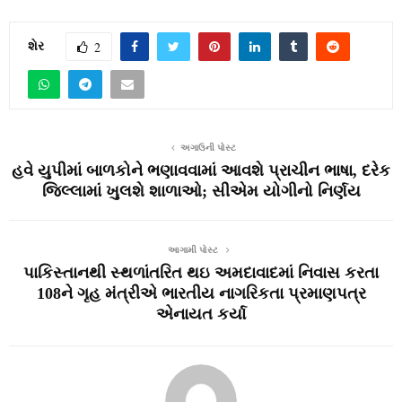
શેર
2
અગાઉની પોસ્ટ
હવે યુપીમાં બાળકોને ભણાવવામાં આવશે પ્રાચીન ભાષા, દરેક
જિલ્લામાં ખુલશે શાળાઓ; સીએમ યોગીનો નિર્ણય
આગામી પોસ્ટ
પાકિસ્તાનથી સ્થળાંતરિત થઇ અમદાવાદમાં નિવાસ કરતા
108ને ગૃહ મંત્રીએ ભારતીય નાગરિકતા પ્રમાણપત્ર
એનાયત કર્યા