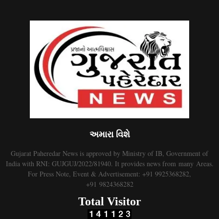
અમારા વિશે
Gujarat Paheredar News is approved by Ministry of IB, Government of
India with RNI: GUJGUJ/2022/81940. It provides news from many Areas.
For Press Note, Event & Advertisement: +91 9925368282,
+91 9824368282
Total Visitor