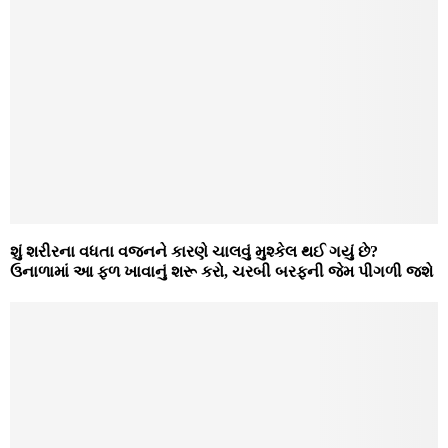
શું શરીરના વધતા વજનને કારણે ચાલવું મુશ્કેલ થઈ ગયું છે?
ઉનાળામાં આ ફળ ખાવાનું શરૂ કરો, ચરબી બરફની જેમ પીગળી જશે