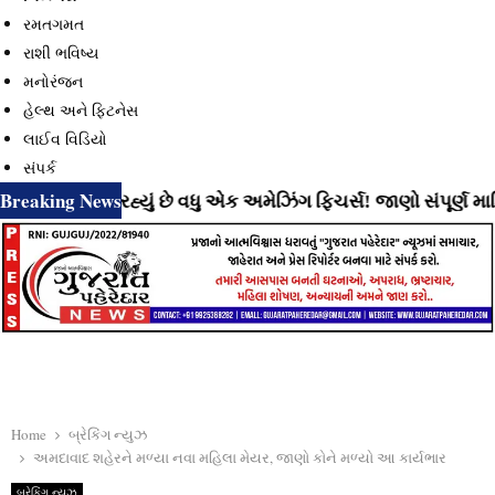
રમતગમત
રાશી ભવિષ્ય
મનોરંજન
હેલ્થ અને ફિટનેસ
લાઈવ વિડિયો
સંપર્ક
Breaking News
ટે લાવી રહ્યું છે વધુ એક અમેઝિંગ ફિચર્સ! જાણો સંપૂર્ણ માહિતી
Home
બ્રેકિંગ ન્યુઝ
અમદાવાદ શહેરને મળ્યા નવા મહિલા મેયર, જાણો કોને મળ્યો આ કાર્યભાર
બ્રેકિંગ ન્યુઝ