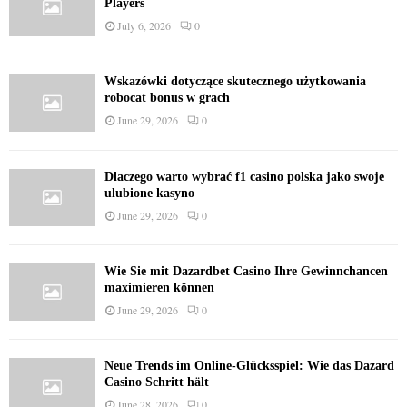
Players
July 6, 2026
0
Wskazówki dotyczące skutecznego użytkowania
robocat bonus w grach
June 29, 2026
0
Dlaczego warto wybrać f1 casino polska jako swoje
ulubione kasyno
June 29, 2026
0
Wie Sie mit Dazardbet Casino Ihre Gewinnchancen
maximieren können
June 29, 2026
0
Neue Trends im Online-Glücksspiel: Wie das Dazard
Casino Schritt hält
June 28, 2026
0