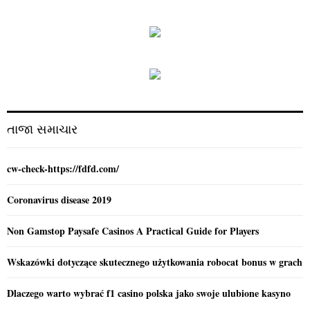
a
S
r
c
E
h
f
A
o
r
R
:
C
તાજા સમાચાર
H
cw-check-https://fdfd.com/
Coronavirus disease 2019
Non Gamstop Paysafe Casinos A Practical Guide for Players
Wskazówki dotyczące skutecznego użytkowania robocat bonus w grach
Dlaczego warto wybrać f1 casino polska jako swoje ulubione kasyno