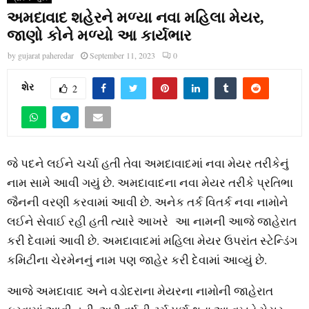
અમદાવાદ શહેરને મળ્યા નવા મહિલા મેયર,
જાણો કોને મળ્યો આ કાર્યભાર
by
gujarat paheredar
September 11, 2023
0
શેર
2
જે પદને લઈને ચર્ચા હતી તેવા અમદાવાદમાં નવા મેયર તરીકેનું
નામ સામે આવી ગયું છે. અમદાવાદના નવા મેયર તરીકે પ્રતિભા
જૈનની વરણી કરવામાં આવી છે. અનેક તર્ક વિતર્ક નવા નામોને
લઈને સેવાઈ રહી હતી ત્યારે આખરે આ નામની આજે જાહેરાત
કરી દેવામાં આવી છે. અમદાવાદમાં મહિલા મેયર ઉપરાંત સ્ટેન્ડિંગ
કમિટીના ચેરમેનનું નામ પણ જાહેર કરી દેવામાં આવ્યું છે.
આજે અમદાવાદ અને વડોદરાના મેયરના નામોની જાહેરાત