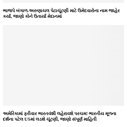
ભાજપે બંગાળ-અરુણાચલ પેટાચૂંટણી માટે ઉમેદવારોના નામ જાહેર
કર્યા, જાણો કોને ઉતાર્યા મેદાનમાં
અમેરિકામાં ફરીવાર ભારતવંશી લહેરાવશે પરચમ! ભારતીય મૂળના
દર્શના પટેલ USમાં લડશે ચૂંટણી, જાણો સંપૂર્ણ માહિતી