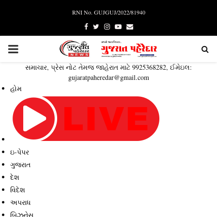
RNI No. GUJGUJ/2022/81940
Facebook
Twitter
Instagram
Youtube
Email
PRIMARY
સમાચાર, પ્રેસ નોટ તેમજ જાહેરાત માટે 9925368282, ઈમેઇલ:
MENU
gujaratpaheredar@gmail.com
હોમ
ઇ-પેપર
ગુજરાત
દેશ
વિદેશ
અપરાધ
બિઝનેસ