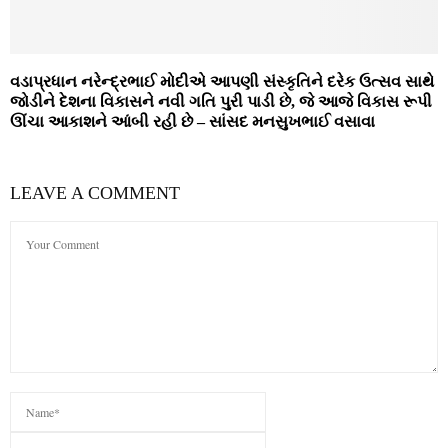
વડાપ્રધાન નરેન્દ્રભાઈ મોદીએ આપણી સંસ્કૃતિને દરેક ઉત્સવ સાથે
જોડીને દેશના વિકાસને નવી ગતિ પુરી પાડી છે, જે આજે વિકાસ રૂપી
ઊંચા આકાશને આંબી રહી છે – સાંસદ મનસુખભાઈ વસાવા
LEAVE A COMMENT