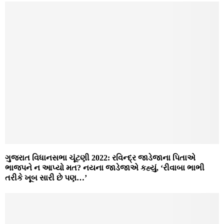
ગુજરાત વિધાનસભા ચૂંટણી 2022: રવિન્દ્ર જાડેજાના પિતાએ
ભાજપને ન આપ્યો મત? નયના જાડેજાએ કહ્યું, ‘રીવાબા ભાભી
તરીકે ખૂબ સારી છે પણ…’