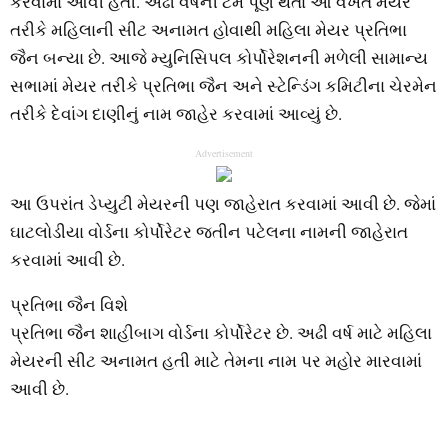
કરવામાં આવી હતી. અઢી વર્ષની ટર્મ પૂર્ણ થતા આ વખતે મેયર
તરીકે મહિલાની સીટ અનામત હોવાથી મહિલા મેયર પ્રતિભા
જૈન બન્યા છે. આજે મ્યુનિસિપલ કોર્પોરેશનની મળેલી સામાન્ય
સભામાં મેયર તરીકે પ્રતિભા જૈન અને સ્ટેન્ડિંગ કમિટીના ચેરમેન
તરીકે દેવાંગ દાણીનું નામ જાહેર કરવામાં આવ્યું છે.
Advertisement
આ ઉપરાંત ડેપ્યુટી મેયરની પણ જાહેરાત કરવામાં આવી છે. જેમાં
ઘાટલોડીયા વોર્ડના કોર્પોરેટર જતીન પટેલના નામની જાહેરાત
કરવામાં આવી છે.
પ્રતિભા જૈન વિશે
પ્રતિભા જૈન શાહીબાગ વોર્ડના કોર્પોરેટર છે. અઢી વર્ષ માટે મહિલા
મેયરની સીટ અનામત હતી માટે તેમના નામ પર મહોર મારવામાં
આવી છે.