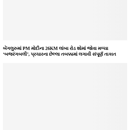
બેંગલુરુમાં PM મોદીના 26KM લાંબા રોડ શોમાં જોવા મળ્યા
‘બજરંગબલી’, પ્રચારના છેલ્લા તબક્કામાં લગાવી સંપૂર્ણ તાકાત