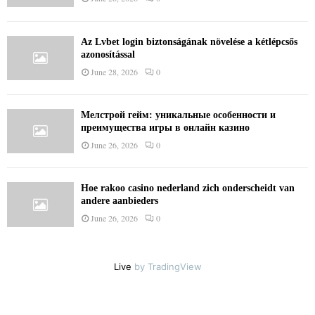
Az Lvbet login biztonságának növelése a kétlépcsős
azonosítással
June 28, 2026
0
Мелстрой гейм: уникальные особенности и
преимущества игры в онлайн казино
June 26, 2026
0
Hoe rakoo casino nederland zich onderscheidt van
andere aanbieders
June 26, 2026
0
Live
by TradingView