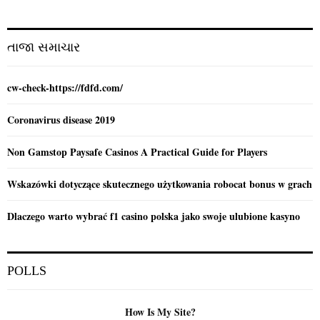
r
R
:
C
તાજા સમાચાર
H
cw-check-https://fdfd.com/
Coronavirus disease 2019
Non Gamstop Paysafe Casinos A Practical Guide for Players
Wskazówki dotyczące skutecznego użytkowania robocat bonus w grach
Dlaczego warto wybrać f1 casino polska jako swoje ulubione kasyno
POLLS
How Is My Site?