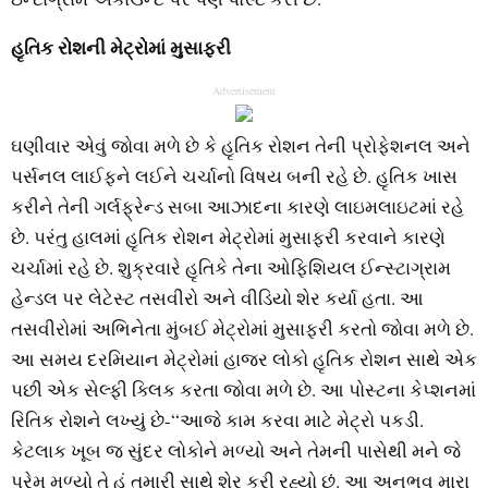
હૃતિક રોશની મેટ્રોમાં મુસાફરી
Advertisement
ઘણીવાર એવું જોવા મળે છે કે હૃતિક રોશન તેની પ્રોફેશનલ અને
પર્સનલ લાઈફને લઈને ચર્ચાનો વિષય બની રહે છે. હૃતિક ખાસ
કરીને તેની ગર્લફ્રેન્ડ સબા આઝાદના કારણે લાઇમલાઇટમાં રહે
છે. પરંતુ હાલમાં હૃતિક રોશન મેટ્રોમાં મુસાફરી કરવાને કારણે
ચર્ચામાં રહે છે. શુક્રવારે હૃતિકે તેના ઓફિશિયલ ઈન્સ્ટાગ્રામ
હેન્ડલ પર લેટેસ્ટ તસવીરો અને વીડિયો શેર કર્યા હતા. આ
તસવીરોમાં અભિનેતા મુંબઈ મેટ્રોમાં મુસાફરી કરતો જોવા મળે છે.
આ સમય દરમિયાન મેટ્રોમાં હાજર લોકો હૃતિક રોશન સાથે એક
પછી એક સેલ્ફી ક્લિક કરતા જોવા મળે છે. આ પોસ્ટના કેપ્શનમાં
રિતિક રોશને લખ્યું છે-“આજે કામ કરવા માટે મેટ્રો પકડી.
કેટલાક ખૂબ જ સુંદર લોકોને મળ્યો અને તેમની પાસેથી મને જે
પ્રેમ મળ્યો તે હું તમારી સાથે શેર કરી રહ્યો છું. આ અનુભવ મારા