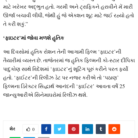
માટે ખરેખર અદ્ભુત હતો. ગરમી અને ટ્રાફિકને હરાવીને મેં મારી
ઊર્જા બચાવી લીધી, જેથી હું જે એક્શન શૂટ માટે જઈ રહ્યો હતો
તે કરી શકું.”
‘ફાઇટર’માં જોવા મળશે હૃતિક
આ દિવસોમાં હૃતિક રોશન તેની આગામી ફિલ્મ ‘ફાઇટર’ની
તૈયારીમાં વ્યસ્ત છે. તાજેતરમાં જ હૃતિક ફિલ્મની કો-સ્ટાર દીપિકા
પાદુકોણ સાથે વિદેશમાં ‘ફાઇટર’નું શૂટિંગ પૂરું કરીને પરત ફર્યો
હતો. ‘ફાઈટર’ની રિલીઝ ડેટ પર નજર કરીએ તો ‘પઠાણ’
ફિલ્મના ડિરેક્ટર સિદ્ધાર્થ આનંદની ‘ફાઈટર’ આવતા વર્ષે 25
જાન્યુઆરીએ સિનેમાઘરોમાં રિલીઝ થશે.
શેર
0