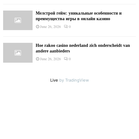
Мелстрой гейм: уникальные особенности и
преимущества игры в онлайн казино
June 26, 2026
0
Hoe rakoo casino nederland zich onderscheidt van
andere aanbieders
June 26, 2026
0
Live
by TradingView