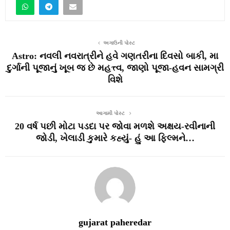
અગાઉની પોસ્ટ
Astro: નવલી નવરાત્રીને હવે ગણતરીના દિવસો બાકી, મા
દુર્ગાની પૂજાનું ખૂબ જ છે મહત્ત્વ, જાણો પૂજા-હવન સામગ્રી
વિશે
આગામી પોસ્ટ
20 વર્ષ પછી મોટા પડદા પર જોવા મળશે અક્ષય-રવીનાની
જોડી, ખેલાડી કુમારે કહ્યું- હું આ ફિલ્મને…
gujarat paheredar