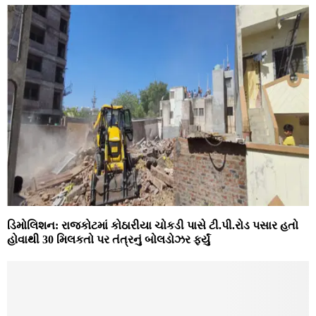
ડિમોલિશન: રાજકોટમાં કોઠારીયા ચોકડી પાસે ટી.પી.રોડ પસાર હતો
હોવાથી 30 મિલકતો પર તંત્રનું બોલડોઝર ફર્યું