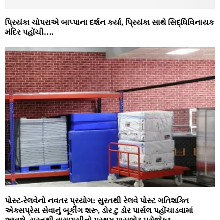
પ્રિયંકા ચોપરાએ બાપ્પાના દર્શન કર્યા, પ્રિયંકા સાથે સિદ્ધિવિનાયક
મંદિર પહોંચી….
પોસ્ટ-રેલવેનો નવતર પ્રયોગ: સુરતથી રેલવે પોસ્ટ ગતિશક્તિ
એક્સપ્રેસ સેવાનું બૂકીંગ શરૂ, ડોર ટુ ડોર પાર્સલ પહોંચાડવામાં