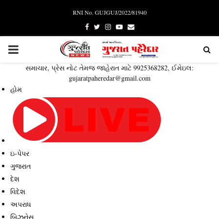
RNI No. GUJGUJ/2022/81940
Facebook
Twitter
Instagram
Youtube
Email
PRIMARY
સમાચાર, પ્રેસ નોટ તેમજ જાહેરાત માટે 9925368282, ઈમેઇલ:
MENU
gujaratpaheredar@gmail.com
હોમ
ઇ-પેપર
ગુજરાત
દેશ
વિદેશ
અપરાધ
બિઝનેસ