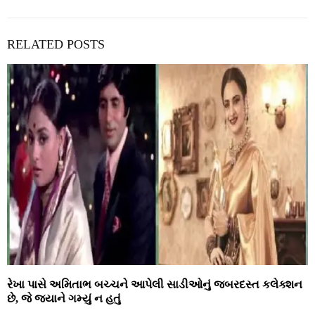
RELATED POSTS
રેખા પાસે અમિતાભ બચ્ચને આપેલી સાડીઓનું જબરદસ્ત કલેક્શન
છે, જે જયાને ગમ્યું ન હતું