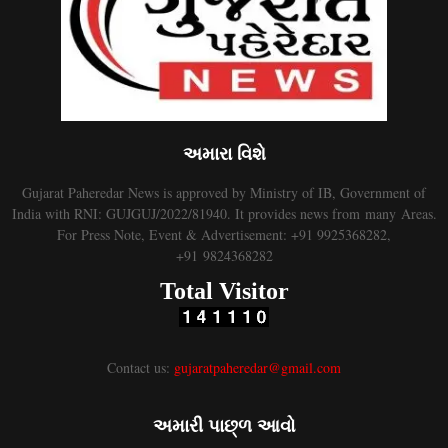
અમારા વિશે
Gujarat Paheredar News is approved by Ministry of IB, Government of
India with RNI: GUJGUJ/2022/81940. It provides news from many Areas.
For Press Note, Event & Advertisement: +91 9925368282,
+91 9824368282
Total Visitor
Contact us:
gujaratpaheredar@gmail.com
અમારી પાછ્ળ આવો