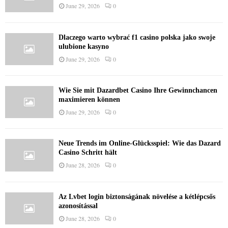
June 29, 2026
0
Dlaczego warto wybrać f1 casino polska jako swoje
ulubione kasyno
June 29, 2026
0
Wie Sie mit Dazardbet Casino Ihre Gewinnchancen
maximieren können
June 29, 2026
0
Neue Trends im Online-Glücksspiel: Wie das Dazard
Casino Schritt hält
June 28, 2026
0
Az Lvbet login biztonságának növelése a kétlépcsős
azonosítással
June 28, 2026
0