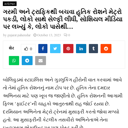
મનોરંજન
ગરમી અને ટ્રાફિકથી બચવા હૃતિક રોશને મેટ્રો
પકડી, લોકો સાથે સેલ્ફી લીધી, સોશિયલ મીડિયા
પર લખ્યું કે, લોકો પાસેથી…
by
gujarat paheredar
October 13, 2023
0
શેર
0
બોલિવુડમાં સ્ટાઇલિસ અને ગુડલુકિંગ હીરોની વાત કરવામાં આવે
તો તેમાં હૃતિક રોશનનું નામ ટોપ પર છે. હૃતિક તેના દમદાર
અભિનય માટે પણ ખૂબ જ જાણીતો છે. હૃતિક રોશનની આગામી
ફિલ્મ ‘ફાઈટર’ની ચાહકો આતુરતાથી રાહ જોઈ રહ્યા છે.
દરમિયાન અભિનેતા મેટ્રો ટ્રેનમાં મુસાફરી કરતો જોવા મળ્યો
હતો. આ મુસાફરીની કેટલીક તસવીરો અભિનેતાએ તેના
ઇન્ટાગ્રામ એકાઉન્ટ પર પણ પોસ્ટ કરી છે.