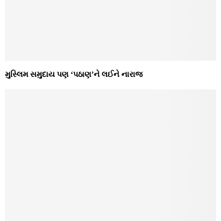
મુસ્લિમ સમુદાય પણ ‘પઠાણ’ને લઈને નારાજ