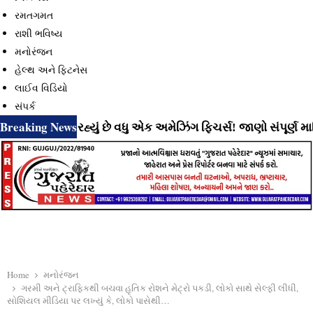
રમતગમત
રાશી ભવિષ્ય
મનોરંજન
હેલ્થ અને ફિટનેસ
લાઈવ વિડિયો
સંપર્ક
Breaking News
 લાવી રહ્યું છે વધુ એક અમેઝિંગ ફિચર્સ! જાણો સંપૂર્ણ માહિતી
Home
મનોરંજન
ગરમી અને ટ્રાફિકથી બચવા હૃતિક રોશને મેટ્રો પકડી, લોકો સાથે સેલ્ફી લીધી,
સોશિયલ મીડિયા પર લખ્યું કે, લોકો પાસેથી…