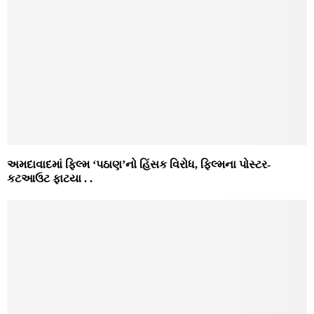
અમદાવાદમાં ફિલ્મ ‘પઠાણ’નો હિંસક વિરોધ, ફિલ્મના પોસ્ટર-
કટઆઉટ ફાટયા . .