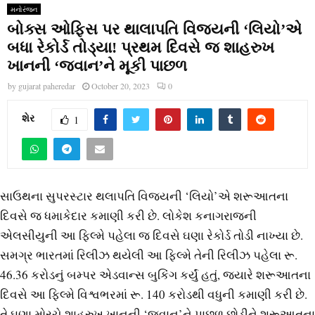
મનોરંજન
બોક્સ ઓફિસ પર થાલાપતિ વિજયની ‘લિયો’એ
બધા રેકોર્ડ તોડ્યા! પ્રથમ દિવસે જ શાહરુખ
ખાનની ‘જવાન’ને મૂકી પાછળ
by
gujarat paheredar
October 20, 2023
0
શેર
1
સાઉથના સુપરસ્ટાર થલાપતિ વિજયની ‘લિયો’એ શરૂઆતના
દિવસે જ ધમાકેદાર કમાણી કરી છે. લોકેશ કનાગરાજની
એલસીયુની આ ફિલ્મે પહેલા જ દિવસે ઘણા રેકોર્ડ તોડી નાખ્યા છે.
સમગ્ર ભારતમાં રિલીઝ થયેલી આ ફિલ્મે તેની રિલીઝ પહેલા રૂ.
46.36 કરોડનું બમ્પર એડવાન્સ બુકિંગ કર્યું હતું, જ્યારે શરૂઆતના
દિવસે આ ફિલ્મે વિશ્વભરમાં રૂ. 140 કરોડથી વધુની કમાણી કરી છે.
તે ઘણા મોરચે શાહરુખ ખાનની ‘જવાન’ને પાછળ છોડીને શરૂઆતના