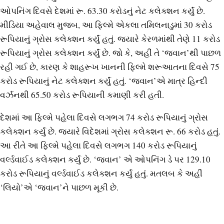
ઓપનિંગ દિવસે દેશમાં રૂ. 63.30 કરોડનું નેટ કલેક્શન કર્યું છે.
મીડિયા અહેવાલ મુજબ, આ ફિલ્મે એકલા તમિલનાડુમાં 30 કરોડ
રૂપિયાનું ગ્રોસ કલેક્શન કર્યું હતું. જ્યારે કેરળમાંથી તેણે 11 કરોડ
રૂપિયાનું ગ્રોસ કલેક્શન કર્યું છે. જો કે, અહીં તે ‘જવાન’થી પાછળ
રહી ગઈ છે, કારણ કે શાહરૂખ ખાનની ફિલ્મે શરૂઆતના દિવસે 75
કરોડ રૂપિયાનું નેટ કલેક્શન કર્યું હતું. ‘જવાન’એ માત્ર હિન્દી
વર્ઝનથી 65.50 કરોડ રૂપિયાની કમાણી કરી હતી.
દેશમાં આ ફિલ્મે પહેલા દિવસે લગભગ 74 કરોડ રૂપિયાનું ગ્રોસ
કલેક્શન કર્યું છે. જ્યારે વિદેશમાં ગ્રોસ કલેક્શન રૂ. 66 કરોડ હતું.
આ રીતે આ ફિલ્મે પહેલા દિવસે લગભગ 140 કરોડ રૂપિયાનું
વર્લ્ડવાઈડ કલેક્શન કર્યું છે. ‘જવાન’ એ ઓપનિંગ ડે પર 129.10
કરોડ રૂપિયાનું વર્લ્ડવાઈડ કલેક્શન કર્યું હતું. મતલબ કે અહીં
‘લિયો’એ ‘જવાન’ને પાછળ મૂકી છે.