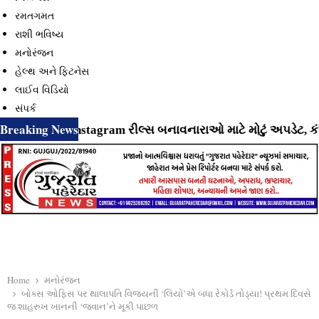
રમતગમત
રાશી ભવિષ્ય
મનોરંજન
હેલ્થ અને ફિટનેસ
લાઈવ વિડિયો
સંપર્ક
Breaking News
⇝ Instagram રીલ્સ બનાવનારાઓ માટે મોટું અપડેટ, કંપની જલ
Home
મનોરંજન
બોક્સ ઓફિસ પર થાલાપતિ વિજયની ‘લિયો’એ બધા રેકોર્ડ તોડ્યા! પ્રથમ દિવસે
જ શાહરુખ ખાનની ‘જવાન’ને મૂકી પાછળ