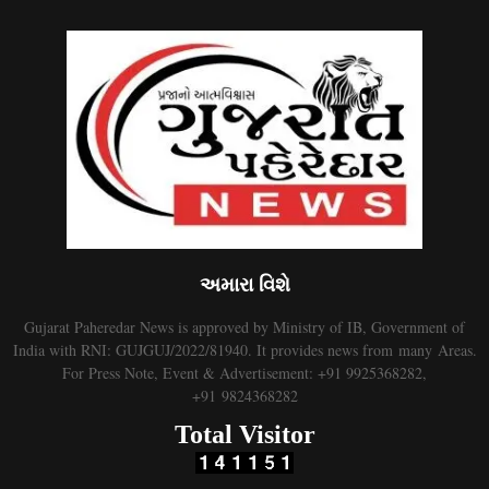
અમારા વિશે
Gujarat Paheredar News is approved by Ministry of IB, Government of
India with RNI: GUJGUJ/2022/81940. It provides news from many Areas.
For Press Note, Event & Advertisement: +91 9925368282,
+91 9824368282
Total Visitor