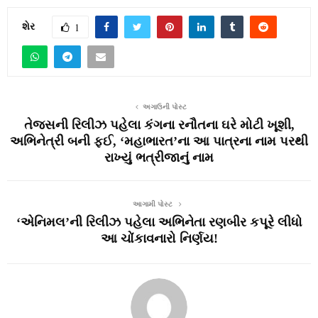
શેર
1
અગાઉની પોસ્ટ
તેજસની રિલીઝ પહેલા કંગના રનૌતના ઘરે મોટી ખૂશી,
અભિનેત્રી બની ફઈ, ‘મહાભારત’ના આ પાત્રના નામ પરથી
રાખ્યું ભત્રીજાનું નામ
આગામી પોસ્ટ
‘એનિમલ’ની રિલીઝ પહેલા અભિનેતા રણબીર કપૂરે લીધો
આ ચોંકાવનારો નિર્ણય!