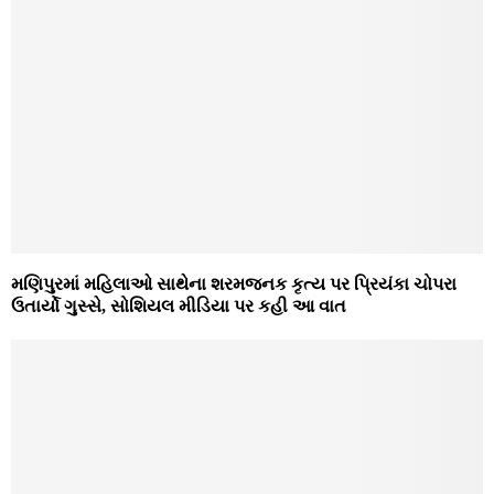
મણિપુરમાં મહિલાઓ સાથેના શરમજનક કૃત્ય પર પ્રિયંકા ચોપરા
ઉતાર્યો ગુસ્સે, સોશિયલ મીડિયા પર કહી આ વાત