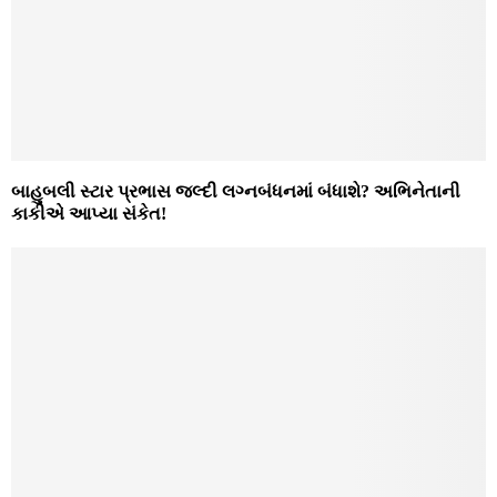
બાહુબલી સ્ટાર પ્રભાસ જલ્દી લગ્નબંધનમાં બંધાશે? અભિનેતાની
કાકીએ આપ્યા સંકેત!