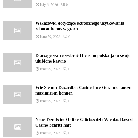
July 6, 2026
0
Wskazówki dotyczące skutecznego użytkowania
robocat bonus w grach
June 29, 2026
0
Dlaczego warto wybrać f1 casino polska jako swoje
ulubione kasyno
June 29, 2026
0
Wie Sie mit Dazardbet Casino Ihre Gewinnchancen
maximieren können
June 29, 2026
0
Neue Trends im Online-Glücksspiel: Wie das Dazard
Casino Schritt hält
June 28, 2026
0