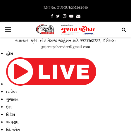
RNI No. GUJGUJ/2022/81940
Facebook
Twitter
Instagram
Youtube
Email
PRIMARY
સમાચાર, પ્રેસ નોટ તેમજ જાહેરાત માટે 9925368282, ઈમેઇલ:
MENU
gujaratpaheredar@gmail.com
હોમ
ઇ-પેપર
ગુજરાત
દેશ
વિદેશ
અપરાધ
બિઝનેસ