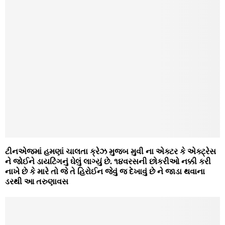
ટીનએજમાં હમણાં ચાલતા ક્રેઝ મુજબ મુવી ના એક્ટર કે એક્ટ્રેસ
ને જોઈને ડાયટિંગનું ઘેલું લાગ્યું છે. ૧૪વરસની છોકરીઓ નક્કી કરી
નાખે છે કે મારે તો જે તે હિરોઈન જેવું જ દેખાવું છે ને જાડા થવાના
ડરથી આ તરુણાવસ