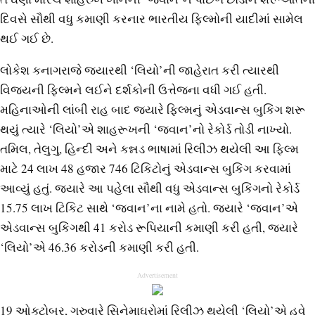
દિવસે સૌથી વધુ કમાણી કરનાર ભારતીય ફિલ્મોની યાદીમાં સામેલ
થઈ ગઈ છે.
લોકેશ કનાગરાજે જ્યારથી ‘લિયો’ની જાહેરાત કરી ત્યારથી
વિજયની ફિલ્મને લઈને દર્શકોની ઉત્તેજના વધી ગઈ હતી.
મહિનાઓની લાંબી રાહ બાદ જ્યારે ફિલ્મનું એડવાન્સ બુકિંગ શરૂ
થયું ત્યારે ‘લિયો’એ શાહરૂખની ‘જવાન’નો રેકોર્ડ તોડી નાખ્યો.
તમિલ, તેલુગુ, હિન્દી અને કન્નડ ભાષામાં રિલીઝ થયેલી આ ફિલ્મ
માટે 24 લાખ 48 હજાર 746 ટિકિટોનું એડવાન્સ બુકિંગ કરવામાં
આવ્યું હતું. જ્યારે આ પહેલા સૌથી વધુ એડવાન્સ બુકિંગનો રેકોર્ડ
15.75 લાખ ટિકિટ સાથે ‘જવાન’ના નામે હતો. જ્યારે ‘જવાન’એ
એડવાન્સ બુકિંગથી 41 કરોડ રૂપિયાની કમાણી કરી હતી, જ્યારે
‘લિયો’એ 46.36 કરોડની કમાણી કરી હતી.
Advertisement
19 ઓક્ટોબર, ગુરુવારે સિનેમાઘરોમાં રિલીઝ થયેલી ‘લિયો’એ હવે