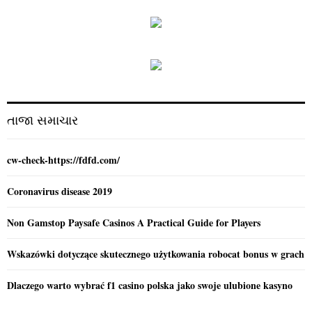
S
r
c
E
h
f
A
o
r
R
:
C
તાજા સમાચાર
H
cw-check-https://fdfd.com/
Coronavirus disease 2019
Non Gamstop Paysafe Casinos A Practical Guide for Players
Wskazówki dotyczące skutecznego użytkowania robocat bonus w grach
Dlaczego warto wybrać f1 casino polska jako swoje ulubione kasyno