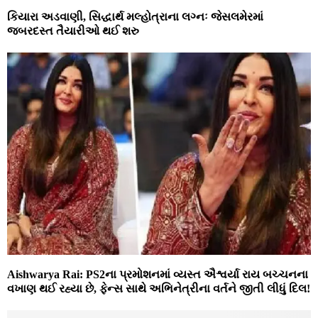
કિયારા અડવાણી, સિદ્ધાર્થ મલ્હોત્રાના લગ્નઃ જેસલમેરમાં
જબરદસ્ત તૈયારીઓ થઈ શરુ
Aishwarya Rai: PS2ના પ્રમોશનમાં વ્યસ્ત ઐશ્વર્યા રાય બચ્ચનના
વખાણ થઈ રહ્યા છે, ફેન્સ સાથે અભિનેત્રીના વર્તને જીતી લીધું દિલ!