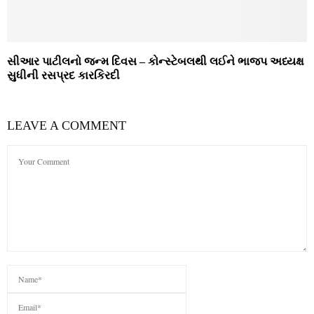
સીઆર પાટીલનો જન્મ દિવસ – કોન્સ્ટેબલથી લઈને ભાજપ અધ્યક્ષ
સુધીની રસપ્રદ કારકિરદી
LEAVE A COMMENT