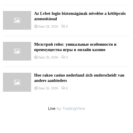
Az Lvbet login biztonságának növelése a kétlépcsős
azonosítással
June 28, 2026
0
Мелстрой гейм: уникальные особенности и
преимущества игры в онлайн казино
June 26, 2026
0
Hoe rakoo casino nederland zich onderscheidt van
andere aanbieders
June 26, 2026
0
Live
by TradingView