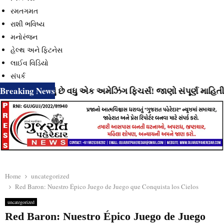
રમતગમત
રાશી ભવિષ્ય
મનોરંજન
હેલ્થ અને ફિટનેસ
લાઈવ વિડિયો
સંપર્ક
Breaking News
 રહ્યું છે વધુ એક અમેઝિંગ ફિચર્સ! જાણો સંપૂર્ણ માહિતી
⇝ Ins
Home
uncategorized
Red Baron: Nuestro Épico Juego de Juego que Conquista los Cielos
uncategorized
Red Baron: Nuestro Épico Juego de Juego