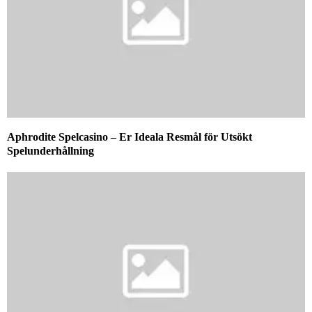
Aphrodite Spelcasino – Er Ideala Resmål för Utsökt
Spelunderhållning