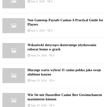
July 9, 2026
0
Non Gamstop Paysafe Casinos A Practical Guide for
Players
July 6, 2026
0
Wskazówki dotyczące skutecznego użytkowania
robocat bonus w grach
June 29, 2026
0
Dlaczego warto wybrać f1 casino polska jako swoje
ulubione kasyno
June 29, 2026
0
Wie Sie mit Dazardbet Casino Ihre Gewinnchancen
maximieren können
June 29, 2026
0