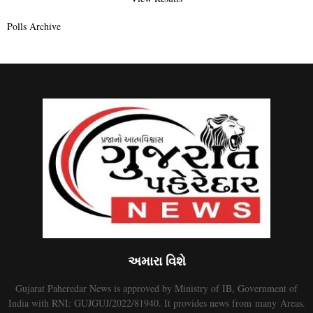
Polls Archive
અમારા વિશે
Gujarat Paheredar News is approved by Ministry of IB, Government of
India with RNI: GUJGUJ/2022/81940. It provides news from many Areas.