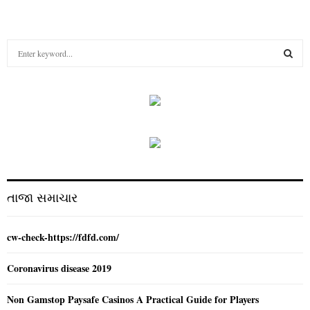
S
e
a
S
r
c
E
h
f
A
o
r
R
:
C
તાજા સમાચાર
H
cw-check-https://fdfd.com/
Coronavirus disease 2019
Non Gamstop Paysafe Casinos A Practical Guide for Players