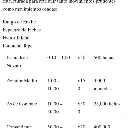
estructurada para retribuir tanto movimientos prudentes
como movimientos osadas:
Rango de Envite
Espectro de Fichas
Factor Inicial
Potencial Tope
Escuadrón
0.10 – 1.00
x50
500 fichas
Novato
Aviador Medio
1.00 –
x15
3,000
10.00
0
monedas
As de Combate
10.00 –
x50
25,000 fichas
50.00
0
Comandante
50.00 –
x20
400,000