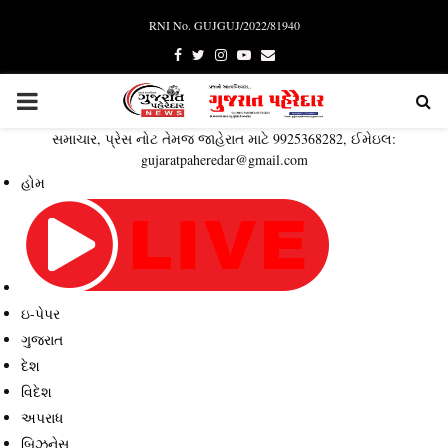
RNI No. GUJGUJ/2022/81940
Facebook
Twitter
Instagram
Youtube
Email
PRIMARY
સમાચાર, પ્રેસ નોટ તેમજ જાહેરાત માટે 9925368282, ઈમેઇલ:
MENU
gujaratpaheredar@gmail.com
હોમ
ઇ-પેપર
ગુજરાત
દેશ
વિદેશ
અપરાધ
બિઝનેસ