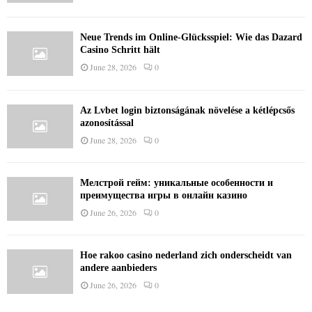
Neue Trends im Online-Glücksspiel: Wie das Dazard
Casino Schritt hält
June 28, 2026
0
Az Lvbet login biztonságának növelése a kétlépcsős
azonosítással
June 28, 2026
0
Мелстрой гейм: уникальные особенности и
преимущества игры в онлайн казино
June 26, 2026
0
Hoe rakoo casino nederland zich onderscheidt van
andere aanbieders
June 26, 2026
0