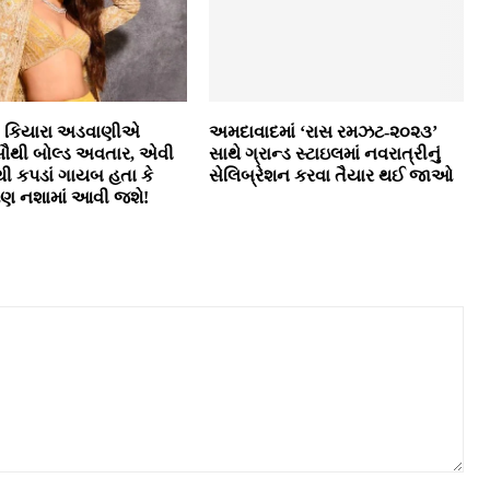
ી કિયારા અડવાણીએ
અમદાવાદમાં ‘રાસ રમઝટ-૨૦૨૩’
સૌથી બોલ્ડ અવતાર, એવી
સાથે ગ્રાન્ડ સ્ટાઇલમાં નવરાત્રીનું
 કપડાં ગાયબ હતા કે
સેલિબ્રેશન કરવા તૈયાર થઈ જાઓ
થ પણ નશામાં આવી જશે!