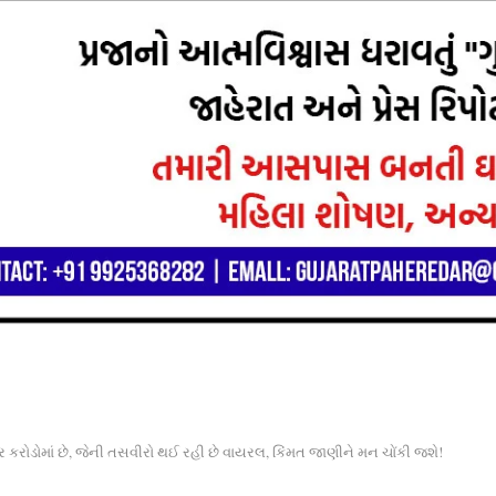
ઘર કરોડોમાં છે, જેની તસવીરો થઈ રહી છે વાયરલ, કિંમત જાણીને મન ચોંકી જશે!