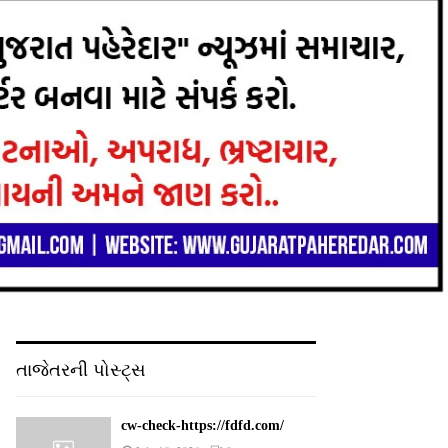
તાજેતરની પોસ્ટ્સ
cw-check-https://fdfd.com/