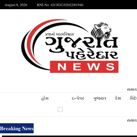
August 8, 2026
RNI No. GUJGUJ/2022/81940
સમાચા
હોમ
ઇ-પેપર
ગુજરાત
દેશ
વિદ
સમાચા
Breaking News