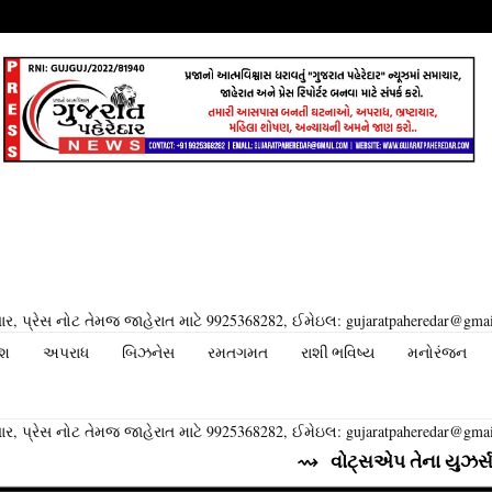
ર, પ્રેસ નોટ તેમજ જાહેરાત માટે 9925368282, ઈમેઇલ: gujaratpaheredar@gma
ેશ
અપરાધ
બિઝનેસ
રમતગમત
રાશી ભવિષ્ય
મનોરંજન
ર, પ્રેસ નોટ તેમજ જાહેરાત માટે 9925368282, ઈમેઇલ: gujaratpaheredar@gma
⇝ વોટ્સએપ તેના યુઝર્સ માટે લાવી ર