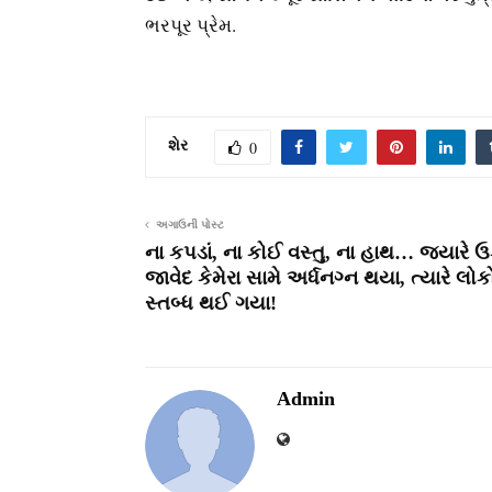
ભરપૂર પ્રેમ.
શેર
0
અગાઉની પોસ્ટ
ના કપડાં, ના કોઈ વસ્તુ, ના હાથ… જ્યારે ઉર
જાવેદ કેમેરા સામે અર્ધનગ્ન થયા, ત્યારે લોક
સ્તબ્ધ થઈ ગયા!
Admin