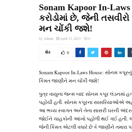
Sonam Kapoor In-Laws Ho
કરોડોમાં છે, જેની તસવીર
મન ચોંકી જશે!
by
Admin
April 12, 2023
0
શેર
0
Sonam Kapoor In-Laws House: સોનમ કપૂરનું દ
કિંમત જાણીને મન ચોંકી જશે!
પુત્ર વાયુના જન્મ બાદ સોનમ કપૂર લંડનમાં હત
પહોંચી હતી. સોનમ કપૂરના સાસરિયાઓએ અહીં પુત્
આ ભવ્ય સ્વાગત અને તેના સાસરી ઘરની અંદર
જોઈને ચાહકોની આંખો પહોળી થઈ ગઈ હતી. અભિન
જેની કિંમત એટલી વધારે છે કે જાણીને તમારા