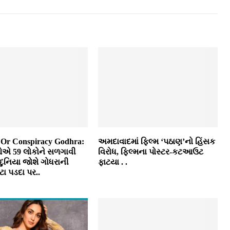
 Or Conspiracy Godhra:
અમદાવાદમાં ફિલ્મ ‘પઠાણ’નો હિંસક
એ 59 લોકોને સળગાવી
વિરોધ, ફિલ્મના પોસ્ટર-કટઆઉટ
 દુનિયા જોશે ગોધરાની
ફાટયા . .
ટા પડદા પર..