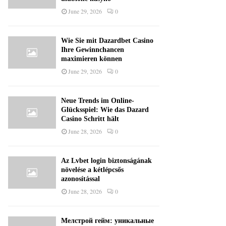
June 29, 2026
0
Wie Sie mit Dazardbet Casino
Ihre Gewinnchancen
maximieren können
June 29, 2026
0
Neue Trends im Online-
Glücksspiel: Wie das Dazard
Casino Schritt hält
June 28, 2026
0
Az Lvbet login biztonságának
növelése a kétlépcsős
azonosítással
June 28, 2026
0
Мелстрой гейм: уникальные