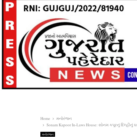
Home
મનોરંજન
Sonam Kapoor In-Laws House: સોનમ કપૂરનું દિલ્હીનું 
મનોરંજન