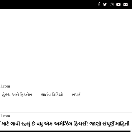
Facebook
Twitter
Instagram
Youtu
Em
il.com
હેલ્થ અને ફિટનેસ
લાઈવ વિડિયો
સંપર્ક
il.com
હ્યું છે વધુ એક અમેઝિંગ ફિચર્સ! જાણો સંપૂર્ણ માહિતી
⇝ Insta