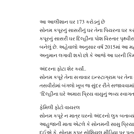
આ આલીશાન ઘર 173 કરોડનું છે
સોનમ કપૂરનું સાસરીનું ઘર તેના પિયરના ઘર ક
કપૂરનું સાસરી ઘર દિલ્હીના પોશ વિસ્તાર પૃથ્
બનેલું છે. અહેવાલો અનુસાર વર્ષ 2015માં આ 
અનુમાન લગાવી શકો છો કે આજે આ ઘરની કિંમત
અંદરના ફોટા શેર કર્યાં..
સોનમ કપૂરે તેના સત્તાવાર ઇન્સ્ટાગ્રામ પર ત
તસવીરોમાં બંગલો ખૂબ જ સુંદર રીતે સજાવવામા
‘દિલ્હીના ઘરે અમારા પ્રિય વાયુનું ભવ્ય સ્વાગત 
ફેમિલી ફોટો વાયરલ
સોનમ કપૂરે ન માત્ર ઘરનો અંદરનો લુક બતાવ્યો
આહુજાની માતા એટલે કે સોનમની સાસુ પ્રિય
દઈએ કે, સોનમ કપૂર સોશિયલ મીડિયા પર પુત્ર