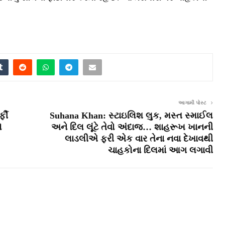
આગામી પોસ્ટ
્ફી
Suhana Khan: સ્ટાઇલિશ લુક, મસ્ત સ્માઈલ
ો
અને દિલ લૂંટે તેવો અંદાજ… શાહરૂખ ખાનની
લાડલીએ ફરી એક વાર તેના નવા દેખાવથી
ચાહકોના દિલમાં આગ લગાવી