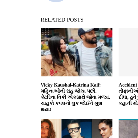
RELATED POSTS
Vicky Kaushal-Katrina Kaif:
Accident
મહિનાઓની રાહ જોયા પછી,
તોફાનીઓ
કેટરિના-વિકી એકસાથે જોવા મળ્યા,
દીધા, હવે
ચાહકો કપલનો લુક જોઈને ખુશ
કહાની મો
થયા!