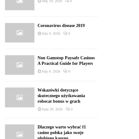
July 10, 2026
0
Coronavirus disease 2019
July 9, 2026
0
Non Gamstop Paysafe Casinos
A Practical Guide for Players
July 6, 2026
0
Wskazówki dotyczące
skutecznego użytkowania
robocat bonus w grach
June 29, 2026
0
Dlaczego warto wybrać f1
casino polska jako swoje
ulubione kasyno