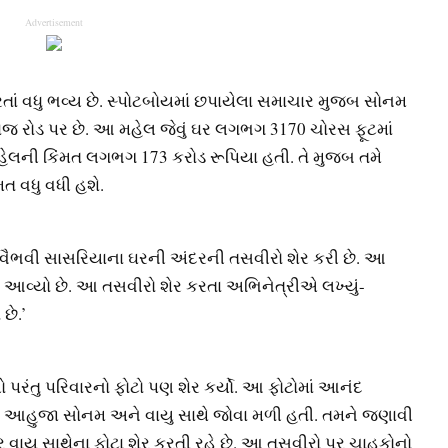
Advertisement
રતાં વધુ ભવ્ય છે. સ્પોટબોયમાં છપાયેલા સમાચાર મુજબ સોનમ
વીરાજ રોડ પર છે. આ મહેલ જેવું ઘર લગભગ 3170 ચોરસ ફૂટમાં
મહેલની કિંમત લગભગ 173 કરોડ રૂપિયા હતી. તે મુજબ તમે
 વધુ વધી હશે.
ેના વૈભવી સાસરિયાના ઘરની અંદરની તસવીરો શેર કરી છે. આ
ં આવ્યો છે. આ તસવીરો શેર કરતા અભિનેત્રીએ લખ્યું-
છે.’
 પરંતુ પરિવારનો ફોટો પણ શેર કર્યો. આ ફોટોમાં આનંદ
ા આહુજા સોનમ અને વાયુ સાથે જોવા મળી હતી. તમને જણાવી
 વાયુ સાથેના ફોટા શેર કરતી રહે છે. આ તસવીરો પર ચાહકોનો