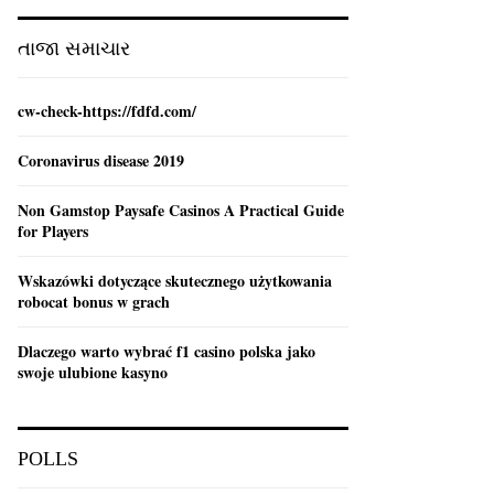
:
C
તાજા સમાચાર
H
cw-check-https://fdfd.com/
Coronavirus disease 2019
Non Gamstop Paysafe Casinos A Practical Guide
for Players
Wskazówki dotyczące skutecznego użytkowania
robocat bonus w grach
Dlaczego warto wybrać f1 casino polska jako
swoje ulubione kasyno
POLLS