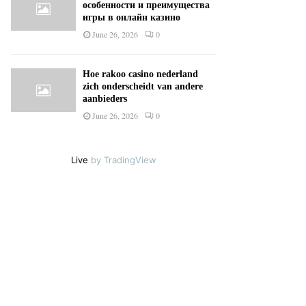
особенности и преимущества
игры в онлайн казино
June 26, 2026
0
Hoe rakoo casino nederland
zich onderscheidt van andere
aanbieders
June 26, 2026
0
Live
by TradingView