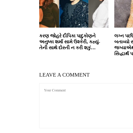
કરણ જોહરે દીપિકા પાદુકોણને
લગ્ન પછ
અનુષ્કા શર્મા સામે ઉશ્કેરી, કહ્યું-
બતાવ્યો 
તેની સાથે દોસ્તી ન કરી શકું…
જગ્યાએથી
સિદ્ધાર્
LEAVE A COMMENT