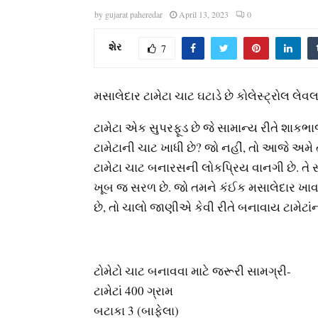
by
gujarat paheredar
April 13, 2023
0
શેર
7
મસાલેદાર ટામેટા ચાટ ઘટાડે છે કોલેસ્ટ્રોલ લ
ટામેટા એક સુપરફૂડ છે જે સામાન્ય રીતે શાકભા
ટામેટાની ચાટ ખાધી છે? જો નહીં, તો આજે અમે
ટામેટા ચાટ બનારસની લોકપ્રિય વાનગી છે. તે સ
ખૂબ જ સરળ છે. જો તમને કંઈક મસાલેદાર ખાવાનુ
છે, તો ચાલો જાણીએ કેવી રીતે બનાવાય ટામેટા
ટોમેટો ચાટ બનાવવા માટે જરૂરી સામગ્રી-
ટામેટાં 400 ગ્રામ
બટાકા 3 (બાફેલા)