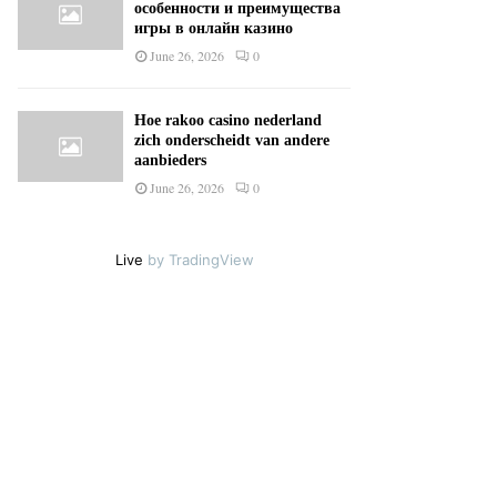
особенности и преимущества
игры в онлайн казино
June 26, 2026
0
Hoe rakoo casino nederland
zich onderscheidt van andere
aanbieders
June 26, 2026
0
Live
by TradingView