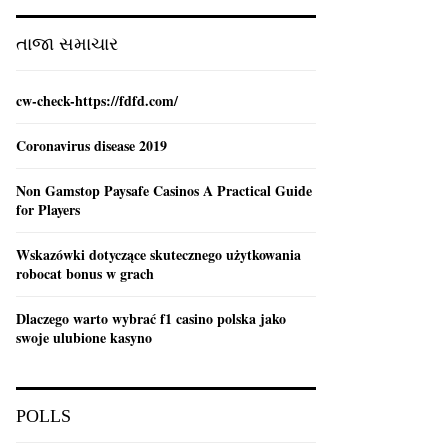
:
C
તાજા સમાચાર
H
cw-check-https://fdfd.com/
Coronavirus disease 2019
Non Gamstop Paysafe Casinos A Practical Guide
for Players
Wskazówki dotyczące skutecznego użytkowania
robocat bonus w grach
Dlaczego warto wybrać f1 casino polska jako
swoje ulubione kasyno
POLLS