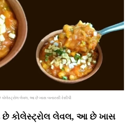
 છે કોલેસ્ટ્રોલ લેવલ, આ છે ખાસ બનારસી રેસીપી
ે છે કોલેસ્ટ્રોલ લેવલ, આ છે ખાસ