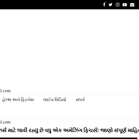
Facebook
Twitter
Instagram
Youtu
Em
il.com
હેલ્થ અને ફિટનેસ
લાઈવ વિડિયો
સંપર્ક
il.com
 રહ્યું છે વધુ એક અમેઝિંગ ફિચર્સ! જાણો સંપૂર્ણ માહિતી
⇝ Ins