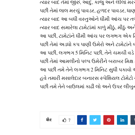
ત્યાર બાદ તેમાં જીરું, આદુ, કાજુ અને લીલાં મર
પછી તેમાં લાલ મરચું પાવડર, હળદર પાવડર, ધાણા
ત્યાર બાદ આ બધી વસ્તુઓને ધીમી આંચ પર તળ
ત્યાર બાદ સમારેલા ટામેટાંમાં કાળું મીઠું, મીઠુ
આ પછી, ટામેટાંને ધીમી આંચ પર લગભગ એક મિ
પછી તેમાં અડધો કપ પાણી ઉમેરો અને ટામેટાંન
આ પછી, લગભગ 5 મિનિટ પછી, તેને ચમચી વડે 
પછી તેમાં આમલીનો પલ્પ ઉમેરીને બરાબર મિક્ષ 
આ પછી તમે તેને લગભગ 2 મિનિટ સુધી પકાવો અ
હવે તમારી મસાલેદાર બનારસ સ્પેશિયલ ટોમેટો ચ
પછી તમે તેને બાઉલમાં કાઢી લો અને ઉપર લીંબુન
શેર
7