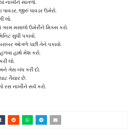
ચાં નાખીને સાંતળો.
 પાવડર, જીરું પાવડર ઉમેરો.
ી લો.
ં અને ગરમ મસાલો ઉમેરીને મિક્સ કરો.
નિટ સુધી પકાવો.
ે બરાબર ઓગળે પછી તેને પકાવો.
હળવા હાથે મેશ કરો.
કરી લો.
ને ગેસ બંધ કરી દો.
ાટ તૈયાર છે.
ો રસ નાખીને સર્વ કરો.