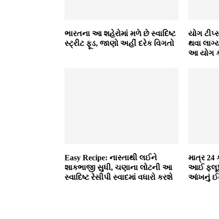
ભારતના આ શહેરોમાં મળે છે સ્વાદિષ્ટ
યોગ ટીપ્
સ્ટ્રીટ ફૂડ, જાણો અહીં દરેક વિગતો
થવા લાગ્ય
આ યોગ ક
Easy Recipe: નાસ્તાથી લઈને
માત્ર 24
શાકભાજી સુધી, ચણાના લોટની આ
આઈ ફ્લૂ!
સ્વાદિષ્ટ રેસીપી સ્વાદમાં વધારો કરશે
આંખનું ઈ