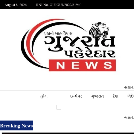
August 8, 2026
RNI No. GUJGUJ/2022/81940
સમાચા
હોમ
ઇ-પેપર
ગુજરાત
દેશ
વિદ
સમાચા
Breaking News