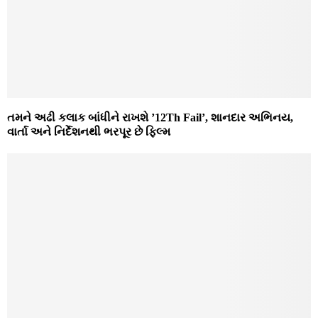
તમને અઢી કલાક બાંધીને રાખશે ’12Th Fail’, શાનદાર અભિનય,
વાર્તા અને નિર્દેશનથી ભરપૂર છે ફિલ્મ