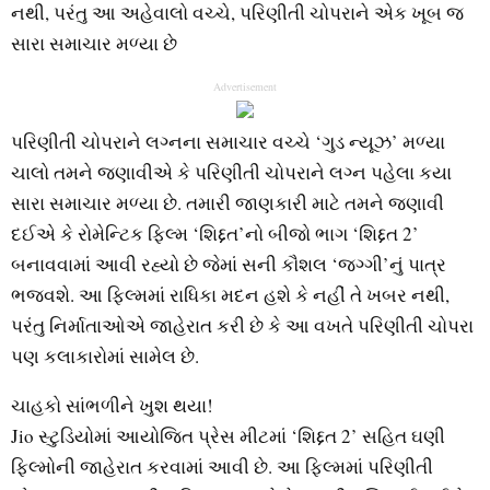
નથી, પરંતુ આ અહેવાલો વચ્ચે, પરિણીતી ચોપરાને એક ખૂબ જ
સારા સમાચાર મળ્યા છે
Advertisement
પરિણીતી ચોપરાને લગ્નના સમાચાર વચ્ચે ‘ગુડ ન્યૂઝ’ મળ્યા
ચાલો તમને જણાવીએ કે પરિણીતી ચોપરાને લગ્ન પહેલા કયા
સારા સમાચાર મળ્યા છે. તમારી જાણકારી માટે તમને જણાવી
દઈએ કે રોમેન્ટિક ફિલ્મ ‘શિદ્દત’નો બીજો ભાગ ‘શિદ્દત 2’
બનાવવામાં આવી રહ્યો છે જેમાં સની કૌશલ ‘જગ્ગી’નું પાત્ર
ભજવશે. આ ફિલ્મમાં રાધિકા મદન હશે કે નહીં તે ખબર નથી,
પરંતુ નિર્માતાઓએ જાહેરાત કરી છે કે આ વખતે પરિણીતી ચોપરા
પણ કલાકારોમાં સામેલ છે.
ચાહકો સાંભળીને ખુશ થયા!
Jio સ્ટુડિયોમાં આયોજિત પ્રેસ મીટમાં ‘શિદ્દત 2’ સહિત ઘણી
ફિલ્મોની જાહેરાત કરવામાં આવી છે. આ ફિલ્મમાં પરિણીતી