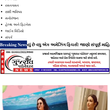
રમતગમત
રાશી ભવિષ્ય
મનોરંજન
હેલ્થ અને ફિટનેસ
લાઈવ વિડિયો
સંપર્ક
Breaking News
 લાવી રહ્યું છે વધુ એક અમેઝિંગ ફિચર્સ! જાણો સંપૂર્ણ માહિતી