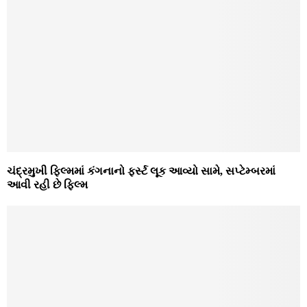
ચંદ્રમુખી ફિલ્મમાં કંગનાનો ફર્સ્ટ લૂક આવ્યો સામે, સપ્ટેમ્બરમાં
આવી રહી છે ફિલ્મ