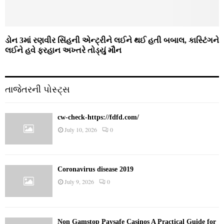
ડોન 3માં રણવીર સિંહની એન્ટ્રીને લઈને થઈ હતી બબાલ, કાસ્ટિંગને
લઈને હવે ફરહાન અખ્તરે તોડ્યું મૌન
તાજેતરની પોસ્ટ્સ
cw-check-https://fdfd.com/
July 10, 2026
0
Coronavirus disease 2019
July 9, 2026
0
Non Gamstop Paysafe Casinos A Practical Guide for