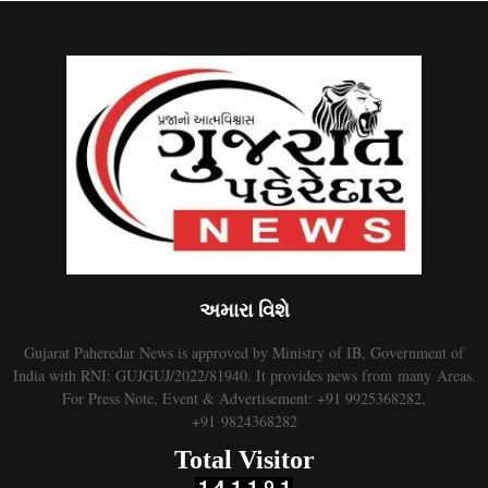
અમારા વિશે
Gujarat Paheredar News is approved by Ministry of IB, Government of
India with RNI: GUJGUJ/2022/81940. It provides news from many Areas.
For Press Note, Event & Advertisement: +91 9925368282,
+91 9824368282
Total Visitor