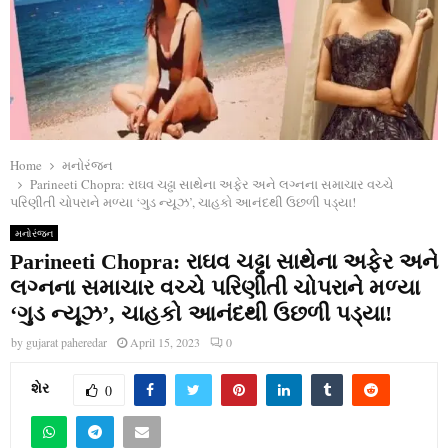
Home
મનોરંજન
Parineeti Chopra: રાઘવ ચઢ્ઢા સાથેના અફેર અને લગ્નના સમાચાર વચ્ચે
પરિણીતી ચોપરાને મળ્યા ‘ગુડ ન્યૂઝ’, ચાહકો આનંદથી ઉછળી પડ્યા!
મનોરંજન
Parineeti Chopra: રાઘવ ચઢ્ઢા સાથેના અફેર અને
લગ્નના સમાચાર વચ્ચે પરિણીતી ચોપરાને મળ્યા
‘ગુડ ન્યૂઝ’, ચાહકો આનંદથી ઉછળી પડ્યા!
by
gujarat paheredar
April 15, 2023
0
શેર
0