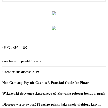
a
S
r
c
E
h
f
A
o
r
R
:
C
તાજા સમાચાર
H
cw-check-https://fdfd.com/
Coronavirus disease 2019
Non Gamstop Paysafe Casinos A Practical Guide for Players
Wskazówki dotyczące skutecznego użytkowania robocat bonus w grach
Dlaczego warto wybrać f1 casino polska jako swoje ulubione kasyno