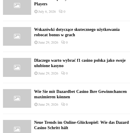
Players
July 6, 2026
0
Wskazówki dotyczące skutecznego użytkowania
robocat bonus w grach
June 29, 2026
0
Dlaczego warto wybrać f1 casino polska jako swoje
ulubione kasyno
June 29, 2026
0
Wie Sie mit Dazardbet Casino Ihre Gewinnchancen
maximieren können
June 29, 2026
0
Neue Trends im Online-Glücksspiel: Wie das Dazard
Casino Schritt hält