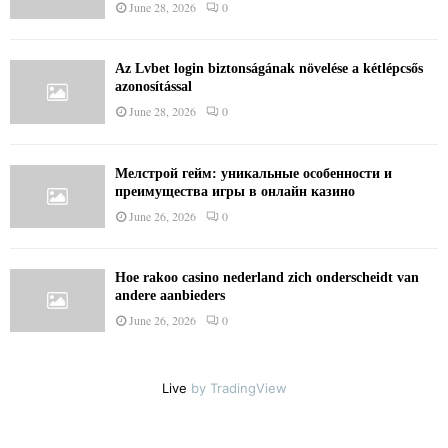
June 28, 2026
0
Az Lvbet login biztonságának növelése a kétlépcsős
azonosítással
June 28, 2026
0
Мелстрой гейм: уникальные особенности и
преимущества игры в онлайн казино
June 26, 2026
0
Hoe rakoo casino nederland zich onderscheidt van
andere aanbieders
June 26, 2026
0
Live
by TradingView