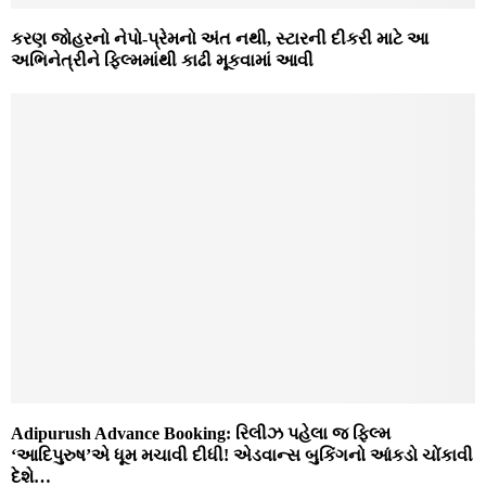
કરણ જોહરનો નેપો-પ્રેમનો અંત નથી, સ્ટારની દીકરી માટે આ
અભિનેત્રીને ફિલ્મમાંથી કાઢી મૂકવામાં આવી
Adipurush Advance Booking: રિલીઝ પહેલા જ ફિલ્મ
‘આદિપુરુષ’એ ધૂમ મચાવી દીધી! એડવાન્સ બુકિંગનો આંકડો ચોંકાવી
દેશે…