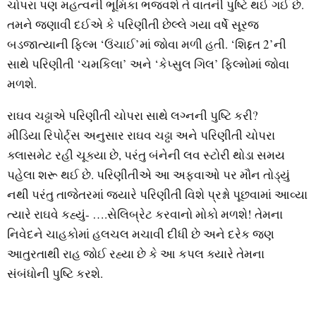
ચોપરા પણ મહત્વની ભૂમિકા ભજવશે તે વાતની પુષ્ટિ થઈ ગઈ છે.
તમને જણાવી દઈએ કે પરિણીતી છેલ્લે ગયા વર્ષે સૂરજ
બડજાત્યાની ફિલ્મ ‘ઉંચાઈ’માં જોવા મળી હતી. ‘શિદ્દત 2’ની
સાથે પરિણીતી ‘ચમકિલા’ અને ‘કેપ્સુલ ગિલ’ ફિલ્મોમાં જોવા
મળશે.
રાઘવ ચઢ્ઢાએ પરિણીતી ચોપરા સાથે લગ્નની પુષ્ટિ કરી?
મીડિયા રિપોર્ટ્સ અનુસાર રાઘવ ચઢ્ઢા અને પરિણીતી ચોપરા
ક્લાસમેટ રહી ચૂક્યા છે, પરંતુ બંનેની લવ સ્ટોરી થોડા સમય
પહેલા શરૂ થઈ છે. પરિણીતીએ આ અફવાઓ પર મૌન તોડ્યું
નથી પરંતુ તાજેતરમાં જ્યારે પરિણીતી વિશે પ્રશ્નો પૂછવામાં આવ્યા
ત્યારે રાઘવે કહ્યું- ….સેલિબ્રેટ કરવાનો મોકો મળશે! તેમના
નિવેદને ચાહકોમાં હલચલ મચાવી દીધી છે અને દરેક જણ
આતુરતાથી રાહ જોઈ રહ્યા છે કે આ કપલ ક્યારે તેમના
સંબંધોની પુષ્ટિ કરશે.