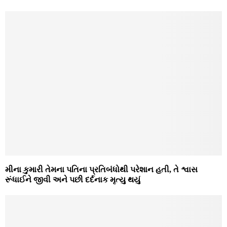
મીના કુમારી તેમના પતિના પ્રતિબંધોથી પરેશાન હતી, તે શ્વાસ
રૂંધાઈને જીવી અને પછી દર્દનાક મૃત્યુ થયું