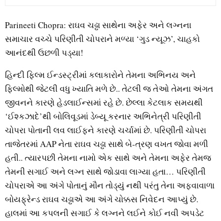
Parineeti Chopra: રાઘવ ચઢ્ઢા સાથેના અફેર અને લગ્નના
સમાચાર વચ્ચે પરિણીતી ચોપરાને મળ્યા ‘ગુડ ન્યૂઝ’, ચાહકો
આનંદથી ઉછળી પડ્યા!
હિન્દી ફિલ્મ ઈન્ડસ્ટ્રીમાં કલાકારોને તેમના અભિનય અને
ફિલ્મોથી જેટલી વધુ ખ્યાતિ મળે છે.. તેટલી જ તેઓ તેમના અંગત
જીવનને કારણે હેડલાઈન્સમાં રહે છે. છેલ્લા કેટલાક સમયથી
‘ઈશ્કઝાદે’થી બોલિવૂડમાં ડેબ્યૂ કરનાર અભિનેત્રી પરિણીતી
ચોપરા પોતાની લવ લાઈફને કારણે ચર્ચામાં છે. પરિણીતી ચોપરા
તાજેતરમાં AAP નેતા રાઘવ ચઢ્ઢા સાથે બે-ત્રણ વખત જોવા મળી
હતી.. ત્યારપછી તેમના નામો એક સાથે અને તેમના અફેર તેમજ
તેમની સગાઈ અને લગ્ન સાથે જોડાવા લાગ્યા હતા… પરિણીતી
ચોપરાએ આ અંગે પોતાનું મૌન તોડ્યું નથી પરંતુ તેના અફવાવાળા
બોયફ્રેન્ડ રાઘવ ચઢ્ઢાએ આ અંગે ચોક્કસ નિવેદન આપ્યું છે.
હાલમાં આ કપલની સગાઈ કે લગ્નને લઈને કોઈ નવી અપડેટ