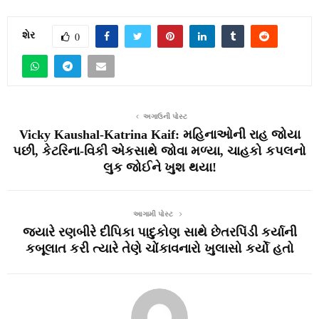
શેર
0
અગાઉની પોસ્ટ
Vicky Kaushal-Katrina Kaif: મહિનાઓની રાહ જોયા
પછી, કેટરિના-વિકી એકસાથે જોવા મળ્યા, ચાહકો કપલનો
લુક જોઈને ખુશ થયા!
આગામી પોસ્ટ
જ્યારે રણબીરે દીપિકા પાદુકોણ સાથે છેતરપિંડી કર્યાની
કબૂલાત કરી ત્યારે તેણે ચોંકાવનારો ખુલાસો કર્યો હતો