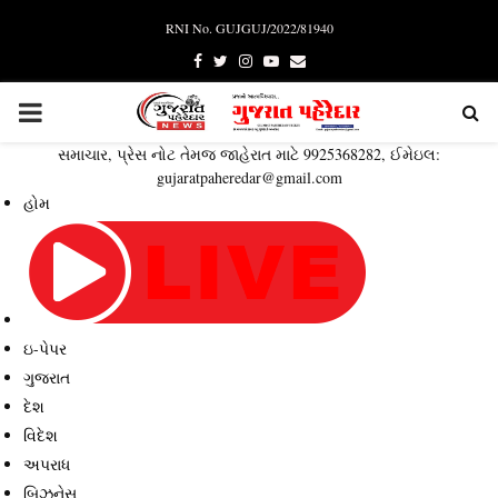
RNI No. GUJGUJ/2022/81940
Facebook
Twitter
Instagram
Youtube
Email
PRIMARY
સમાચાર, પ્રેસ નોટ તેમજ જાહેરાત માટે 9925368282, ઈમેઇલ:
MENU
gujaratpaheredar@gmail.com
હોમ
ઇ-પેપર
ગુજરાત
દેશ
વિદેશ
અપરાધ
બિઝનેસ