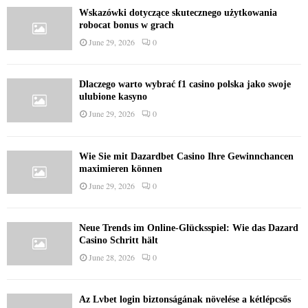
Wskazówki dotyczące skutecznego użytkowania
robocat bonus w grach
June 29, 2026
0
Dlaczego warto wybrać f1 casino polska jako swoje
ulubione kasyno
June 29, 2026
0
Wie Sie mit Dazardbet Casino Ihre Gewinnchancen
maximieren können
June 29, 2026
0
Neue Trends im Online-Glücksspiel: Wie das Dazard
Casino Schritt hält
June 28, 2026
0
Az Lvbet login biztonságának növelése a kétlépcsős