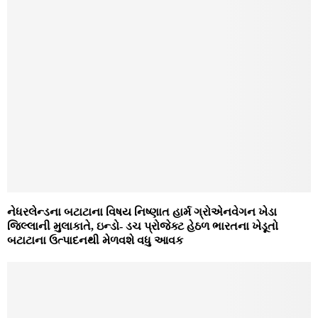
નેધરલેન્ડના બટાટાના વિષય નિષ્ણાત હાર્મ ગ્રોએનવેગન ખેડા
જિલ્લાની મુલાકાતે, ઇન્ડો- ડચ પ્રોજેક્ટ હેઠળ ભારતના ખેડૂતો
બટાટાના ઉત્પાદનથી મેળવશે વધુ આવક