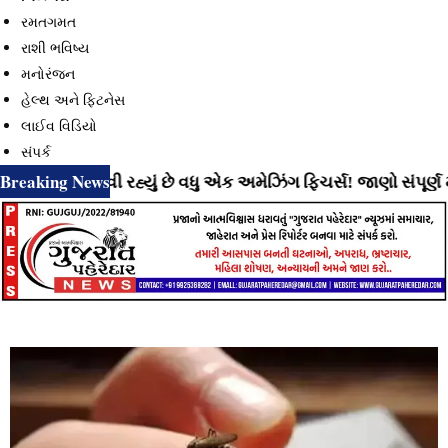
રમતગમત
રાશી ભવિષ્ય
મનોરંજન
હેલ્થ અને ફિટનેસ
લાઈવ વિડિયો
સંપર્ક
Breaking News
ાટે લાવી રહ્યું છે વધુ એક અમેઝિંગ ફિચર્સ! જાણો સંપૂર્ણ માહિતી