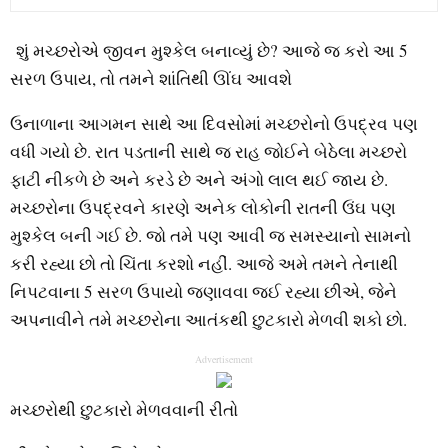
શું મચ્છરોએ જીવન મુશ્કેલ બનાવ્યું છે? આજે જ કરો આ 5
સરળ ઉપાય, તો તમને શાંતિથી ઊંઘ આવશે
ઉનાળાના આગમન સાથે આ દિવસોમાં મચ્છરોનો ઉપદ્રવ પણ
વધી ગયો છે. રાત પડતાની સાથે જ રાહ જોઈને બેઠેલા મચ્છરો
ફાટી નીકળે છે અને કરડે છે અને અંગો લાલ થઈ જાય છે.
મચ્છરોના ઉપદ્રવને કારણે અનેક લોકોની રાતની ઉંઘ પણ
મુશ્કેલ બની ગઈ છે. જો તમે પણ આવી જ સમસ્યાનો સામનો
કરી રહ્યા છો તો ચિંતા કરશો નહીં. આજે અમે તમને તેનાથી
નિપટવાના 5 સરળ ઉપાયો જણાવવા જઈ રહ્યા છીએ, જેને
અપનાવીને તમે મચ્છરોના આતંકથી છુટકારો મેળવી શકો છો.
Advertisement
મચ્છરોથી છુટકારો મેળવવાની રીતો