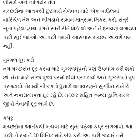
લીમડો અને નાળિયેર તેલ
મચ્છરોના આતંકથી છુટકારો મેળવવા માટે એક બાઉલમાં
નારિયેળ તેલ અને લીમડાને સમાન માત્રામાં મિક્સ કરો. રાત્રે
સૂતા પહેલા હાથ-પગને સારી રીતે ધોઈ લો અને તે દ્રાવણ લગાવ્યા
પછી સૂઈ જાઓ. આ પછી તમારી આસપાસ મચ્છર આવશે પણ
નહીં.
ગુગ્ગળ ધૂપ કરો
તમે મચ્છરોને દૂર કરવા માટે ગુગ્ગળધૂપનો પણ ઉપયોગ કરી શકો
છો. તેના માટે સાંજે પૂજા ઘરમાં દીવો પ્રગટાવો અને ગુગ્ગળનો ધૂપ
પ્રગટાવો. તેમાંથી નીકળતો ધુમાડો વાતાવરણને સુગંધિત રાખે છે
અને નકારાત્મકતા દૂર રહે છે. મચ્છર સહિત અન્ય હાનિકારક
જીવો તેનાથી દૂર ભાગે છે.
કપૂર
મચ્છરોના આતંકથી બચવા માટે સૂતા પહેલા કપૂર સળગાવો. આ
પછી, તે રૂમને 20 મિનિટ માટે બંધ કરો. આ પછી જ્યારે તમે