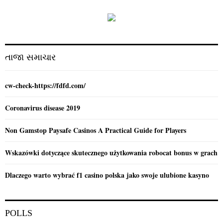
h
f
A
o
r
R
:
C
તાજા સમાચાર
H
cw-check-https://fdfd.com/
Coronavirus disease 2019
Non Gamstop Paysafe Casinos A Practical Guide for Players
Wskazówki dotyczące skutecznego użytkowania robocat bonus w grach
Dlaczego warto wybrać f1 casino polska jako swoje ulubione kasyno
POLLS