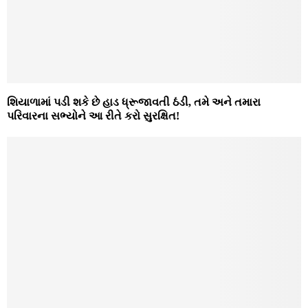
શિયાળામાં પડી શકે છે હાડ ધ્રૂજાવતી ઠંડી, તમે અને તમારા
પરિવારના સભ્યોને આ રીતે કરો સુરક્ષિત!