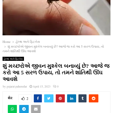
Home
હેલ્થ અને ફિટનેસ
શું મચ્છરોએ જીવન મુશ્કેલ બનાવ્યું છે? આજે જ કરો આ 5 સરળ ઉપાય, તો
તમને શાંતિથી ઊંઘ આવશે
હેલ્થ અને ફિટનેસ
શું મચ્છરોએ જીવન મુશ્કેલ બનાવ્યું છે? આજે જ
કરો આ 5 સરળ ઉપાય, તો તમને શાંતિથી ઊંઘ
આવશે
by
gujarat paheredar
April 15, 2023
0
શેર
2