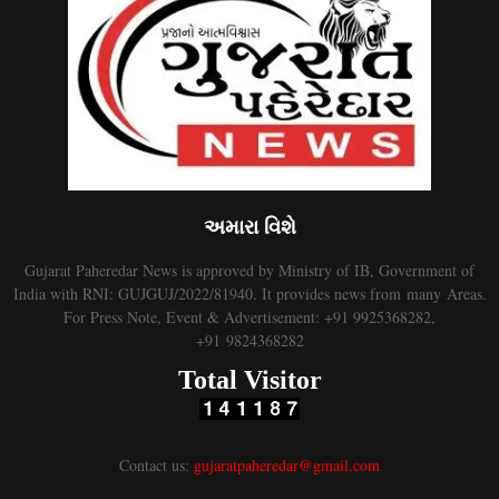
અમારા વિશે
Gujarat Paheredar News is approved by Ministry of IB, Government of
India with RNI: GUJGUJ/2022/81940. It provides news from many Areas.
For Press Note, Event & Advertisement: +91 9925368282,
+91 9824368282
Total Visitor
Contact us:
gujaratpaheredar@gmail.com