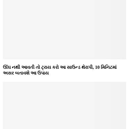
ઊંઘ નથી આવતી તો ટ્રાય કરો આ સાઉન્ડ થેરાપી, 10 મિનિટમાં
અસર બતાવશે આ ઉપાય