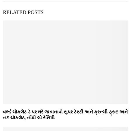
RELATED POSTS
વર્લ્ડ ચોકલેટ ડે પર ઘરે જ બનાવો સુપર ટેસ્ટી અને ક્રન્ચી ફ્રુટ અને
નટ ચોકલેટ, નોંધી લો રેસિપી