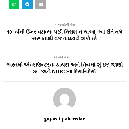
અગાઉની પોસ્ટ
40 વર્ષની ઉંમર વટાવ્યા પછી નિરાશ ન થાઓ, આ રીતે તમે
સરળતાથી વજન ઘટાડી શકો છો
આગામી પોસ્ટ
ભારતમાં એન્કાઉન્ટરના કાયદા અને નિયમો શું છે? જાણો
SC અને NHRCના દિશાનિર્દેશો
gujarat paheredar