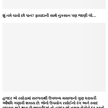
શું તમે ચાવો છો પાન? ફાયદાની સાથે નુકસાન પણ જાણી લો…
હળદર એ રસોડામાં સરળતાથી ઉપલબ્ધ મસાલાનો ગુણ ધરાવતી
ઔષધિ ગણાવી શકાય છે. જેનો ઉપયોગ રસોઈનો રંગ અને સ્વાદ
વધારવા માટે થાય છે.આયુર્વેદમાં તો હળદર એ તમામ રોગોને દૂર કરતો