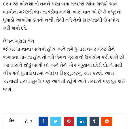
દરવાજો ખોલશો તો તમને ઘણા બધા મચ્છરો જોવા મળશે અને
બાકીના મચ્છરો ભાગતા જોવા મળશે. ખાસ વાત એ છે કે કપૂરનો
ધુમાડો આંખોમાં ડંખતો નથી, તેથી તમે તેનો સરળતાથી ઉપયોગ
કરી શકો છો.
લેમન ગ્રાસ તેલ
જો ઘરમાં નાના બાળકો હોય અને તમે ધુમાડા વગર મચ્છરોને
ભગાડવા માંગતા હોવ તો તમે લેમન ગ્રાસનો ઉપયોગ કરી શકો છો.
આ ઘાસને થોડું બાળી લો અને તેને એક ખૂણામાં છોડી દો. તેમાંથી
નીકળતો ધુમાડો ઘરમાં ઓઈલ ડિફ્યુઝરનું કામ કરશે. આમ
કરવાથી ઘરમાં સુગંધ પણ આવતી રહેશે અને મચ્છરો પણ દૂર થઈ
જશે.
શેર
2