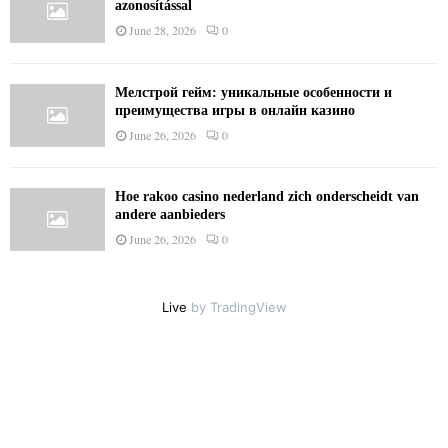
azonosítással
June 28, 2026
0
Мелстрой гейм: уникальные особенности и
преимущества игры в онлайн казино
June 26, 2026
0
Hoe rakoo casino nederland zich onderscheidt van
andere aanbieders
June 26, 2026
0
Live
by TradingView