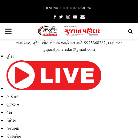
RNI No. GUJGUJ/2022/81940
Facebook
Twitter
Instagram
Youtube
Email
PRIMARY
સમાચાર, પ્રેસ નોટ તેમજ જાહેરાત માટે 9925368282, ઈમેઇલ:
MENU
gujaratpaheredar@gmail.com
હોમ
ઇ-પેપર
ગુજરાત
દેશ
વિદેશ
અપરાધ
બિઝનેસ