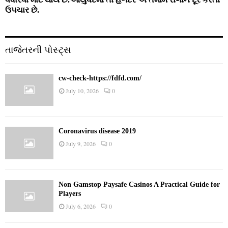
ઉપચાર છે.
તાજેતરની પોસ્ટ્સ
cw-check-https://fdfd.com/
July 10, 2026
0
Coronavirus disease 2019
July 9, 2026
0
Non Gamstop Paysafe Casinos A Practical Guide for
Players
July 6, 2026
0