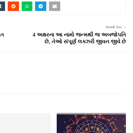
આગામી પોસ્ટ
િત
4 અક્ષરના આ નામો જન્મથી જ અબજોપતિ
છે, તેઓ સંપૂર્ણ લક્ઝરી જીવન જીવે છે