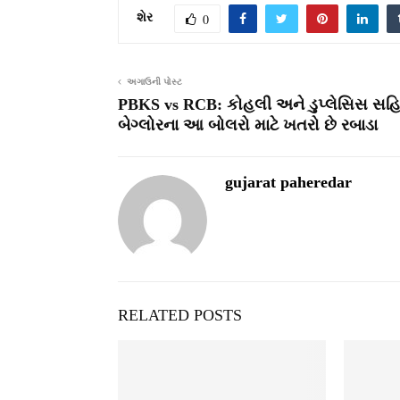
શેર
0
અગાઉની પોસ્ટ
PBKS vs RCB: કોહલી અને ડુપ્લેસિસ સહ
બેગ્લોરના આ બોલરો માટે ખતરો છે રબાડા
gujarat paheredar
RELATED POSTS