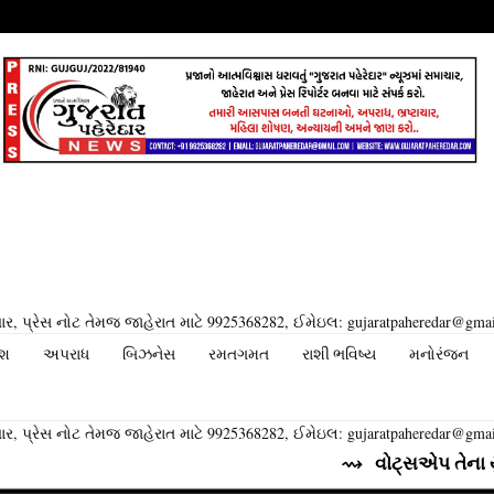
ર, પ્રેસ નોટ તેમજ જાહેરાત માટે 9925368282, ઈમેઇલ: gujaratpaheredar@gma
ેશ
અપરાધ
બિઝનેસ
રમતગમત
રાશી ભવિષ્ય
મનોરંજન
ર, પ્રેસ નોટ તેમજ જાહેરાત માટે 9925368282, ઈમેઇલ: gujaratpaheredar@gma
⇝ વોટ્સએપ તેના યુઝર્સ માટે લાવ