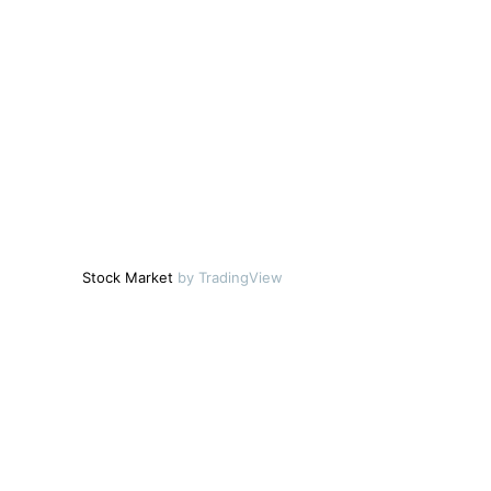
Stock Market
by TradingView