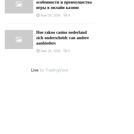
особенности и преимущества
игры в онлайн казино
June 26, 2026
0
Hoe rakoo casino nederland
zich onderscheidt van andere
aanbieders
June 26, 2026
0
Live
by TradingView