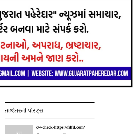
તાજેતરની પોસ્ટ્સ
cw-check-https://fdfd.com/