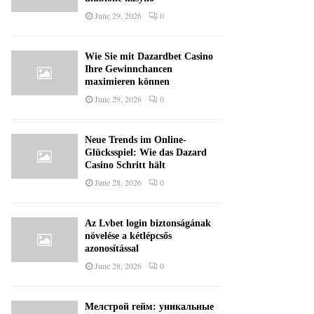
June 29, 2026
0
Wie Sie mit Dazardbet Casino
Ihre Gewinnchancen
maximieren können
June 29, 2026
0
Neue Trends im Online-
Glücksspiel: Wie das Dazard
Casino Schritt hält
June 28, 2026
0
Az Lvbet login biztonságának
növelése a kétlépcsős
azonosítással
June 28, 2026
0
Мелстрой гейм: уникальные