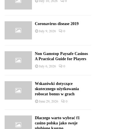
July 10, 2026
0
Coronavirus disease 2019
July 9, 2026
0
Non Gamstop Paysafe Casinos
A Practical Guide for Players
July 6, 2026
0
Wskazówki dotyczące
skutecznego użytkowania
robocat bonus w grach
June 29, 2026
0
Dlaczego warto wybrać f1
casino polska jako swoje
ulubione kasyno