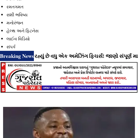
રમતગમત
રાશી ભવિષ્ય
મનોરંજન
હેલ્થ અને ફિટનેસ
લાઈવ વિડિયો
સંપર્ક
Breaking News
 લાવી રહ્યું છે વધુ એક અમેઝિંગ ફિચર્સ! જાણો સંપૂર્ણ માહિતી