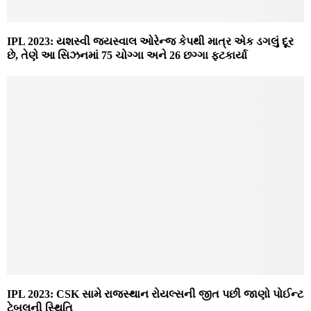
IPL 2023: યશસ્વી જયસ્વાલ ઓરેન્જ કેપથી માત્ર એક ડગલું દૂર
છે, તેણે આ સિઝનમાં 75 ચોગ્ગા અને 26 છગ્ગા ફટકાર્યા
IPL 2023: CSK સામે રાજસ્થાન રોયલ્સની જીત પછી જાણો પોઈન્ટ
ટેબલની સ્થિતિ