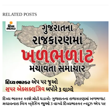
RELATED POSTS
દિવ્ય ભાસ્કર કરશે મોટો ધડાકો: ગુજરાતના રાજકારણમાં ખળભળાટ
મચાવનારા બિગ બ્રેકિંગ જુઓ 3 વાગ્યે દિવ્યભાસ્કર ન્યૂઝ એપ પર