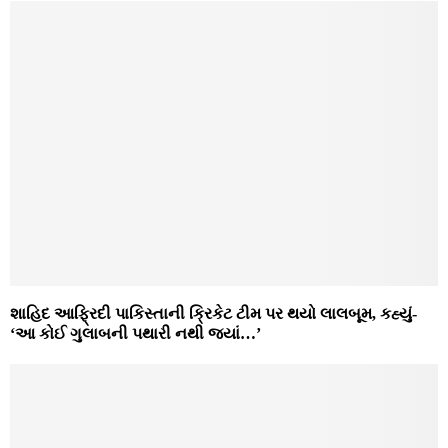
શાહિદ આફ્રિદી પાકિસ્તાની ક્રિકેટ ટીમ પર થયો લાલબૂમ, કહ્યું-
‘આ કોઈ ગુલાબની પથારી નથી જ્યાં…’