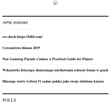
A
o
r
R
:
C
તાજા સમાચાર
H
cw-check-https://fdfd.com/
Coronavirus disease 2019
Non Gamstop Paysafe Casinos A Practical Guide for Players
Wskazówki dotyczące skutecznego użytkowania robocat bonus w grach
Dlaczego warto wybrać f1 casino polska jako swoje ulubione kasyno
POLLS