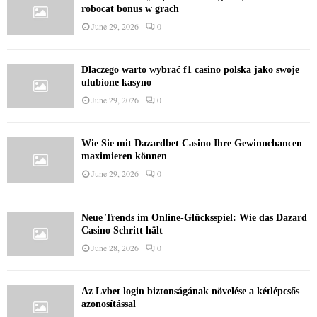
robocat bonus w grach
June 29, 2026
0
Dlaczego warto wybrać f1 casino polska jako swoje
ulubione kasyno
June 29, 2026
0
Wie Sie mit Dazardbet Casino Ihre Gewinnchancen
maximieren können
June 29, 2026
0
Neue Trends im Online-Glücksspiel: Wie das Dazard
Casino Schritt hält
June 28, 2026
0
Az Lvbet login biztonságának növelése a kétlépcsős
azonosítással