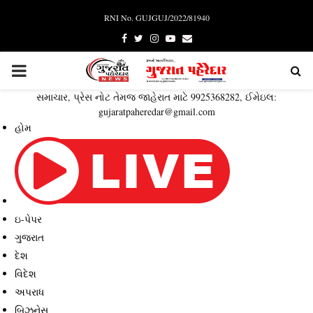
RNI No. GUJGUJ/2022/81940
Facebook
Twitter
Instagram
Youtube
Email
PRIMARY
સમાચાર, પ્રેસ નોટ તેમજ જાહેરાત માટે 9925368282, ઈમેઇલ:
MENU
gujaratpaheredar@gmail.com
હોમ
ઇ-પેપર
ગુજરાત
દેશ
વિદેશ
અપરાધ
બિઝનેસ