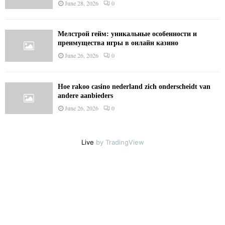
June 28, 2026
0
Мелстрой гейм: уникальные особенности и
преимущества игры в онлайн казино
June 26, 2026
0
Hoe rakoo casino nederland zich onderscheidt van
andere aanbieders
June 26, 2026
0
Live
by TradingView