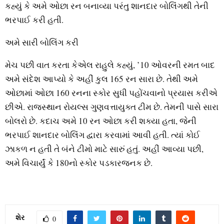
કહ્યું કે અમે ઓછા રન બનાવ્યા પરંતુ શાનદાર બોલિંગથી તેની
ભરપાઈ કરી હતી.
અમે સારી બોલિંગ કરી
મેચ પછી વાત કરતા કેએલ રાહુલે કહ્યું, ’10 ઓવરની રમત બાદ
અમે સંદેશ આપ્યો કે અહીં કુલ 165 રન સારા છે. તેથી અમે
ઓછામાં ઓછા 160 રનના સ્કોર સુધી પહોંચવાનો પ્રયાસ કરીએ
છીએ. રાજસ્થાન રોયલ્સ ગુણવત્તાયુક્ત ટીમ છે. તેમની પાસે સારા
બોલરો છે. કદાચ અમે 10 રન ઓછા કરી શક્યા હતા, જેની
ભરપાઈ શાનદાર બોલિંગ દ્વારા કરવામાં આવી હતી. ત્યાં કોઈ
ઝાકળ ન હતી તે બંને ટીમો માટે સારું હતું. અહીં આવ્યા પછી,
અમે વિચાર્યું કે 180નો સ્કોર પડકારજનક છે.
શેર
0