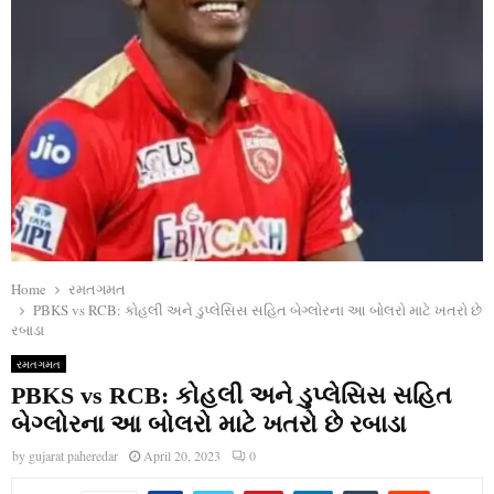
Home
રમતગમત
PBKS vs RCB: કોહલી અને ડુપ્લેસિસ સહિત બેગ્લોરના આ બોલરો માટે ખતરો છે
રબાડા
રમતગમત
PBKS vs RCB: કોહલી અને ડુપ્લેસિસ સહિત
બેગ્લોરના આ બોલરો માટે ખતરો છે રબાડા
by
gujarat paheredar
April 20, 2023
0