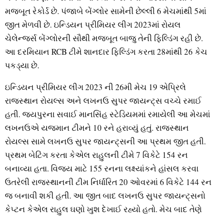
મજબૂત રેકોર્ડ છે. પંજાબે બેંગ્લોર સામેની છેલ્લી 6 મેચમાંથી 5માં
જીત મેળવી છે. ઇન્ડિયન પ્રીમિયર લીગ 2023માં રોયલ
ચેલેન્જર્સ બેંગ્લોરની સૌથી મજબૂત બાજુ તેની ફિલ્ડિંગ રહી છે.
આ દરમિયાન RCB ટીમે શાનદાર ફિલ્ડિંગ કરતા 28માંથી 26 કેચ
પકડ્યા છે.
ઇન્ડિયન પ્રીમિયર લીગ 2023 ની 26મી મેચ 19 એપ્રિલે
રાજસ્થાન રોયલ્સ અને લખનઉ સુપર જાયન્ટ્સ વચ્ચે રમાઈ
હતી. જયપુરના સવાઈ માનસિંહ સ્ટેડિયમમાં રમાયેલી આ મેચમાં
લખનઉએ યજમાન ટીમને 10 રને હરાવ્યું હતું. રાજસ્થાન
રોયલ્સ સામે લખનઉ સુપર જાયન્ટ્સની આ પ્રથમ જીત હતી.
પ્રથમ બેટિંગ કરતા કેએલ રાહુલની ટીમે 7 વિકેટે 154 રન
બનાવ્યા હતા. વિજય માટે 155 રનના લક્ષ્યાંકને હાંસલ કરવા
ઉતરેલી રાજસ્થાનની ટીમ નિર્ધારિત 20 ઓવરમાં 6 વિકેટે 144 રન
જ બનાવી શકી હતી. આ જીત બાદ લખનઉ સુપર જાયન્ટ્સનો
કેપ્ટન કેએલ રાહુલ ઘણો ખુશ દેખાઈ રહ્યો હતો. મેચ બાદ તેણે