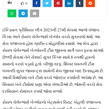
શેર
0
ઈન્ડિયન પ્રીમિયર લીગ 2023ની 27મી મેચમાં આજે પંજાબ
કિંગ્સ અને રોયલ ચેલેન્જર્સ બેંગ્લોર વચ્ચે મુકાબલો થશે. આ
મેચ પંજાબના હોમ ગ્રાઉન્ડ મોહાલીમાં રમાશે. આ મેચ દ્વારા
રોયલ ચેલેન્જર્સ બેંગ્લોરની ટીમ જીતના માર્ગે પરત ફરવા માંગશે.
છેલ્લી મેચમાં તેને ચેન્નાઈ સુપર કિંગ્સ સામે 8 રનથી હારનો
સામનો કરવો પડ્યો હતો. બીજી તરફ, શિખર ધવનની ટીમ
લખનઉ સુપર જાયન્ટ્સ સામેની મેચ જીત્યા બાદ ઉત્સાહમાં છે.
આવી સ્થિતિમાં બંને ટીમો વચ્ચે જોરદાર સ્પર્ધાની અપેક્ષા છે. આ
સિવાય બંને ટીમોમાં ઘણા એવા ખેલાડીઓ છે, જેમની વચ્ચે મેચ
દરમિયાન રોમાંચક સ્પર્ધા જોવા મળશે.
રોયલ ચેલેન્જર્સ બેંગ્લોરનો બેટ્સમેન વિરાટ કોહલી પંજાબના
ઝડપી બોલર કાગીસો રબાડા સામે સંઘર્ષ કરી રહ્યો છે. પંજાબ