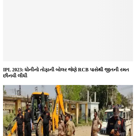
IPL 2023: ધોનીનો તોફાની બોલર જેણે RCB પાસેથી જીતની રમત
છીનવી લીધી