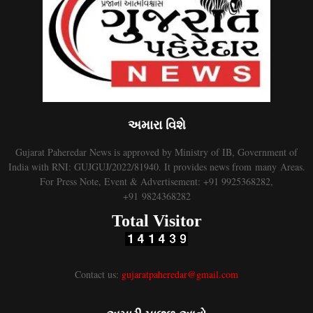
અમારા વિશે
Gujarat Paheredar News is approved by Ministry of IB, Government of
India with RNI: GUJGUJ/2022/81940. It provides news from many Areas.
For Press Note, Event & Advertisement: +91 9925368282,
+91 9824368282
Total Visitor
Contact us:
gujaratpaheredar@gmail.com