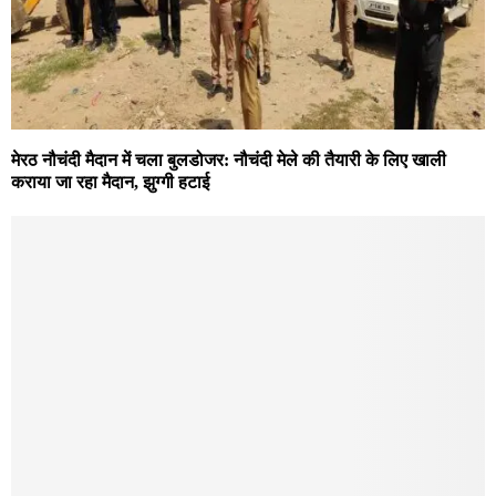
मेरठ नौचंदी मैदान में चला बुलडोजर: नौचंदी मेले की तैयारी के लिए खाली
कराया जा रहा मैदान, झुग्गी हटाई