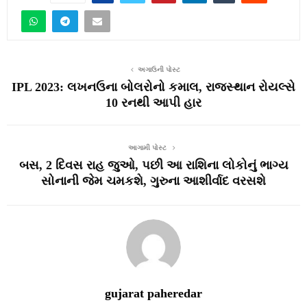
અગાઉની પોસ્ટ
IPL 2023: લખનઉના બોલરોનો કમાલ, રાજસ્થાન રોયલ્સે
10 રનથી આપી હાર
આગામી પોસ્ટ
બસ, 2 દિવસ રાહ જુઓ, પછી આ રાશિના લોકોનું ભાગ્ય
સોનાની જેમ ચમકશે, ગુરુના આશીર્વાદ વરસશે
gujarat paheredar