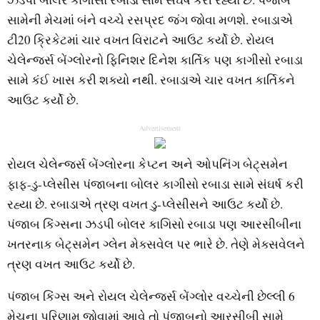
સામેની મેચમાં બંને વચ્ચે રસપ્રદ જંગ જોવા મળશે. રબાડાએ
ટી20 ક્રિકેટમાં ચાર વખત વિરાટને આઉટ કર્યો છે. રોયલ
ચેલેન્જર્સ બેંગ્લોરનો ફિનિશર દિનેશ કાર્તિક પણ કાગીસો રબાડા
સામે કંઈ ખાસ કરી શક્યો નથી. રબાડાએ ચાર વખત કાર્તિકને
આઉટ કર્યો છે.
Advertisement
રોયલ ચેલેન્જર્સ બેંગ્લોરના કેપ્ટન અને ઓપનિંગ બેટ્સમેન
ફાફ-ડુ-પ્લેસીસ પંજાબના બોલર કાગીસો રબાડા સામે સંઘર્ષ કરી
રહ્યા છે. રબાડાએ ત્રણ વખત ડુ-પ્લેસીસને આઉટ કર્યો છે.
પંજાબ કિંગ્સના ઝડપી બોલર કાગિસો રબાડા પણ આરસીબીના
ખતરનાક બેટ્સમેન ગ્લેન મેક્સવેલ પર ભારે છે. તેણે મેક્સવેલને
ત્રણ વખત આઉટ કર્યો છે.
પંજાબ કિંગ્સ અને રોયલ ચેલેન્જર્સ બેંગ્લોર વચ્ચેની છેલ્લી 6
મેચના પરિણામ જોવામાં આવે તો પંજાબનો આરસીબી સામે