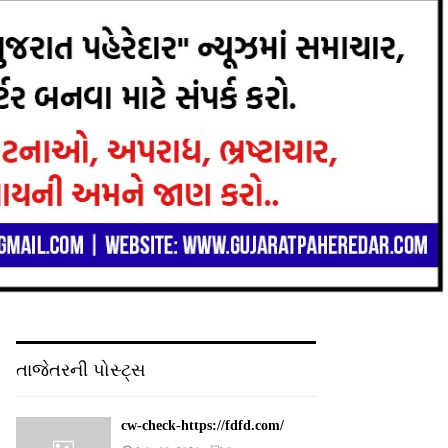
તાજેતરની પોસ્ટ્સ
cw-check-https://fdfd.com/