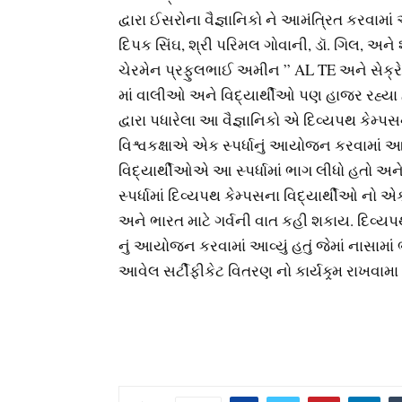
દ્વારા ઈસરોના વૈજ્ઞાનિકો ને આમંત્રિત કરવામાં
દિપક સિંઘ, શ્રી પરિમલ ગોવાની, ડૉ. ગિલ, અને 
ચેરમેન પ્રફુલભાઈ અમીન ” AL TE અને સેક્ર
માં વાલીઓ અને વિદ્યાર્થીઓ પણ હાજર રહ્યા હત
દ્વારા પધારેલા આ વૈજ્ઞાનિકો એ દિવ્યપથ કેમ્પસન
વિશ્વકક્ષાએ એક સ્પર્ધાનું આયોજન કરવામાં આવે
વિદ્યાર્થીઓએ આ સ્પર્ધામાં ભાગ લીધો હતો અન
સ્પર્ધામાં દિવ્યપથ કેમ્પસના વિદ્યાર્થીઓ નો એ
અને ભારત માટે ગર્વની વાત કહી શકાય. દિવ્ય
નું આયોજન કરવામાં આવ્યું હતું જેમાં નાસામ
આવેલ સર્ટીફીકેટ વિતરણ નો કાર્યક્ર્મ રાખવામ