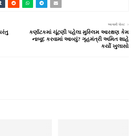
આગામી પોસ્ટ
રંતુ
કર્ણાટકમાં ચૂંટણી પહેલા મુસ્લિમ આરક્ષણ કેમ
નાબૂદ કરવામાં આવ્યું? ગૃહમંત્રી અમિત શાહે
કર્યો ખુલાસો