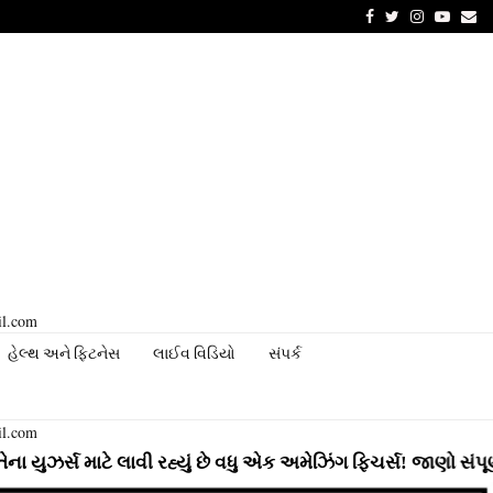
Facebook
Twitter
Instagram
Youtu
Em
il.com
હેલ્થ અને ફિટનેસ
લાઈવ વિડિયો
સંપર્ક
il.com
ટે લાવી રહ્યું છે વધુ એક અમેઝિંગ ફિચર્સ! જાણો સંપૂર્ણ માહિતી