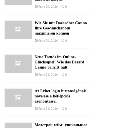
June 29, 2026
0
Wie Sie mit Dazardbet Casino
Ihre Gewinnchancen
maximieren können
June 29, 2026
0
Neue Trends im Online-
Glücksspiel: Wie das Dazard
Casino Schritt hält
June 28, 2026
0
Az Lvbet login biztonságának
növelése a kétlépcsős
azonosítással
June 28, 2026
0
Мелстрой гейм: уникальные