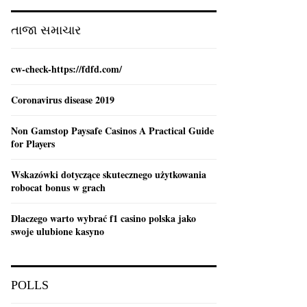
:
C
તાજા સમાચાર
H
cw-check-https://fdfd.com/
Coronavirus disease 2019
Non Gamstop Paysafe Casinos A Practical Guide
for Players
Wskazówki dotyczące skutecznego użytkowania
robocat bonus w grach
Dlaczego warto wybrać f1 casino polska jako
swoje ulubione kasyno
POLLS