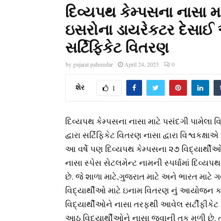
દિવ્યપથ કેમ્પસના નાસા મા
ઇસરોના ડાયરેકટર દેસાઈ અન
સર્ટિફિકેટ વિતરણ
by
gujarat paheredar
April 24, 2023
0
શેર
1
દિવ્યપથ કેમ્પસના નાસા માટે પસંદગી પામેલા વ
દ્વારા સર્ટિફિકેટ વિતરણ નાસા દ્વારા વિશ્વકક્ષ
આ વર્ષે પણ દિવ્યપથ કેમ્પસના ૨૭ વિદ્યાર્થી
નાસા સ્પેસ સેટલમેન્ટ નામની સ્પર્ધામાં દિવ્ય
છે. જે શાળા માટે,ગુજરાત માટે અને ભારત માટે
વિદ્યાર્થીઓ માટે ઇનામ વિતરણ નું આયોજન કરવ
વિદ્યાર્થીઓને નાસા તરફથી આવેલ સર્ટીફીકેટ 
આઠ વિદ્યાર્થીઓને નાસા જવાની તક મળી છે. ત