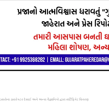
 ઇસરોના ડાયરેકટર દેસાઈ અને અન્ય વૈજ્ઞાનિકો દ્વારા સર્ટિફિકેટ વિતરણ