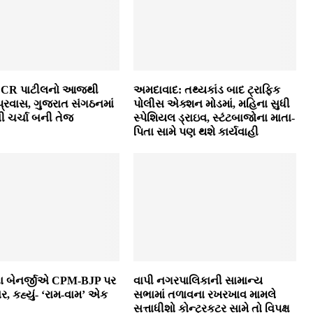
 CR પાટીલનો આજથી
અમદાવાદ: તથ્યકાંડ બાદ ટ્રાફિક
 પ્રવાસ, ગુજરાત સંગઠનમાં
પોલીસ એક્શન મોડમાં, મહિના સુધી
 ચર્ચા બની તેજ
સ્પેશિયલ ડ્રાઇવ, સ્ટંટબાજોના માતા-
પિતા સામે પણ થશે કાર્યવાહી
 બેનર્જીએ CPM-BJP પર
વાપી નગરપાલિકાની સામાન્ય
હાર, કહ્યું- ‘રામ-વામ’ એક
સભામાં તળાવના રખરખાવ મામલે
સત્તાધીશો કોન્ટ્રકટર સામે તો વિપક્ષ