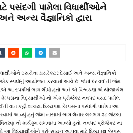
ટે પસંદગી પામેલા વિધાર્થીઓને
ે અન્ય વૈજ્ઞાનિકો દ્વારા
િધાર્થીઓને ઇસરોના ડાયરેકટર દેસાઈ અને અન્ય વૈજ્ઞાનિકો
ાએ એક સ્પર્ધાનું આયોજન કરવામાં આવે છે. જેમાં દર વર્ષ ની જેમ
ઓએ આ સ્પર્ધામાં ભાગ લીધો હતો અને એ વિશ્વકક્ષા એ યોજાયેલ
પથ કેમ્પસના વિદ્યાર્થીઓ નો એક પ્રોજેક્ટ નવપદ પસંદ પામેલ
 ગર્વની વાત કહી શકાય. દિવ્યપથ કેમ્પસના પસંદગી પામેલા આ
ામાં આવ્યું હતું જેમાં નાસામાં ભાગ લેનાર લગભગ ૨૮ જેટલા
વિતરણ નો કાર્યક્ર્મ રાખવામા આવ્યો હતો. નવપદ પ્રોજેકટ ના
ો આ વિદ્યાર્થીઓને પ્રોત્સાહન આપવા માટે દિવ્યપથ કેમ્પસ