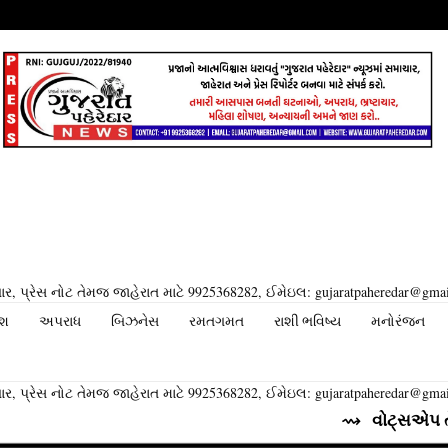
ર, પ્રેસ નોટ તેમજ જાહેરાત માટે 9925368282, ઈમેઇલ: gujaratpaheredar@gma
ેશ
અપરાધ
બિઝનેસ
રમતગમત
રાશી ભવિષ્ય
મનોરંજન
ર, પ્રેસ નોટ તેમજ જાહેરાત માટે 9925368282, ઈમેઇલ: gujaratpaheredar@gma
⇝ વોટ્સએપ તેના યુઝર્સ મા