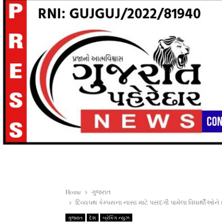
Home
ગુજરાત
દિવ્યપથ કેમ્પસના નાસા માટે પસંદગી પામેલા વિધાર્થીઓને
ગુજરાત
દેશ
બ્રેકિંગ ન્યુઝ