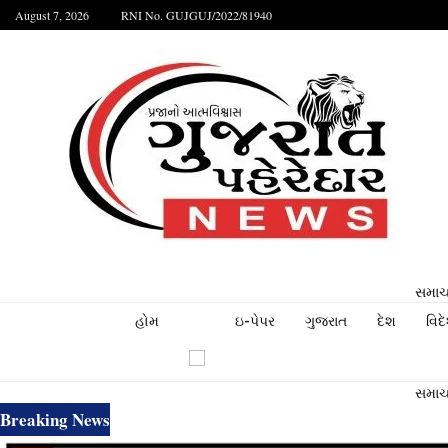
August 7, 2026
RNI No. GUJGUJ/2022/81940
સમાચા
હોમ
ઇ-પેપર
ગુજરાત
દેશ
વિદ
સમાચા
Breaking News