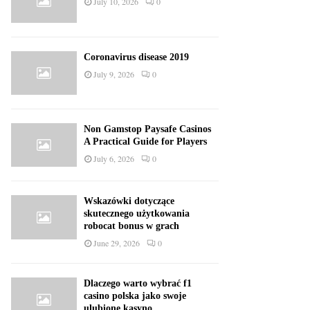
July 10, 2026
0
Coronavirus disease 2019
July 9, 2026
0
Non Gamstop Paysafe Casinos
A Practical Guide for Players
July 6, 2026
0
Wskazówki dotyczące
skutecznego użytkowania
robocat bonus w grach
June 29, 2026
0
Dlaczego warto wybrać f1
casino polska jako swoje
ulubione kasyno