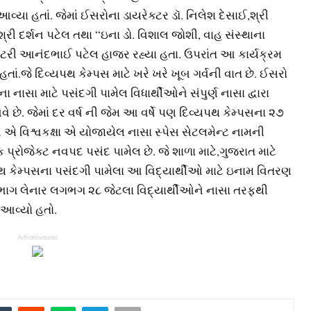
 આવ્યા હતાં. જેમાં ઈસરોના ડાયરેક્ટર ડૉ. નિલેશ દેસાઈ,શ્રી
શ્રી દર્શન પટેલ તથા “ઇના ડો. વિશાલ જોશી, વાહ સંસ્થાના
ેટરી આનંદભાઈ પટેલ હાજર રહ્યા હતા. ઉપરાંત આ કાર્યક્રમ
ાં.જે દિવ્યપથ કેમ્પસ માટે ખરે ખરે ખૂબ ગર્વની વાત છે. ઈસરો
ા નાસા માટે પસંદગી પામેલ વિધાર્થીઓને સંપુર્ણ નાસા દ્વારા
 છે. જેમાં દર વર્ષ ની જેમ આ વર્ષે પણ દિવ્યપથ કેમ્પસના ૨૭
ે એ વિશ્વકક્ષા એ યોજાયેલ નાસા સ્પેસ સેટલમેન્ટ નામની
ક પ્રોજેક્ટ નવપદ પસંદ પામેલ છે. જે શાળા માટે,ગુજરાત માટે
પથ કેમ્પસના પસંદગી પામેલા આ વિદ્યાર્થીઓ માટે ઇનામ વિતરણ
ાં ભાગ લેનાર લગભગ ૨૮ જેટલા વિદ્યાર્થીઓને નાસા તરફથી
ા આવ્યો હતો.
Advertisement