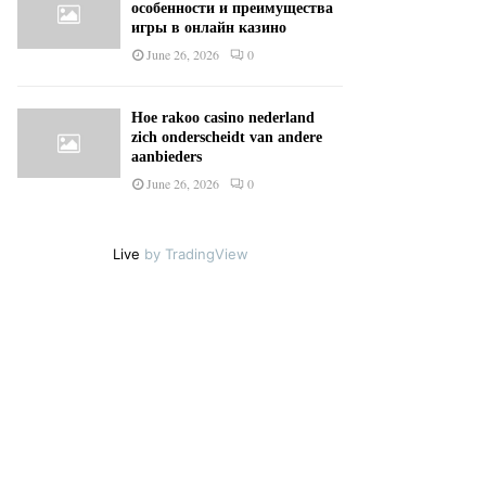
особенности и преимущества
игры в онлайн казино
June 26, 2026
0
Hoe rakoo casino nederland
zich onderscheidt van andere
aanbieders
June 26, 2026
0
Live
by TradingView