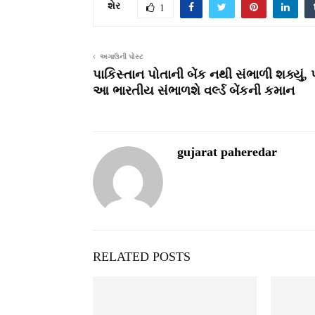
શેર
1
અગાઉની પોસ્ટ
પાકિસ્તાન પોતાની બેંક નથી સંભાળી શક્યું, પ
આ ભારતીય સંભાળશે વર્લ્ડ બેંકની કમાન
gujarat paheredar
RELATED POSTS