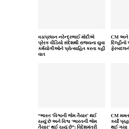
વડાપ્રધાન નરેન્દ્રભાઈ મોદીએ
CM અને
પ્રેરક વીડિયો સંદેશથી રાજ્યના યુવા
દિલ્હીનો
કર્મયોગીઓને પ્રોત્સાહિત કરતા કહી
ફેરબદલની
વાત
“ભારત ‘વિશ્વની જેમ તૈયાર’ થઈ
CM મમતા
રહ્યું છે અને વિશ્વ ‘ભારતની જેમ
કર્યો પ્ર
તૈયાર’ થઈ રહ્યું છે”: વિદેશમંત્રી
થઈ ગયા