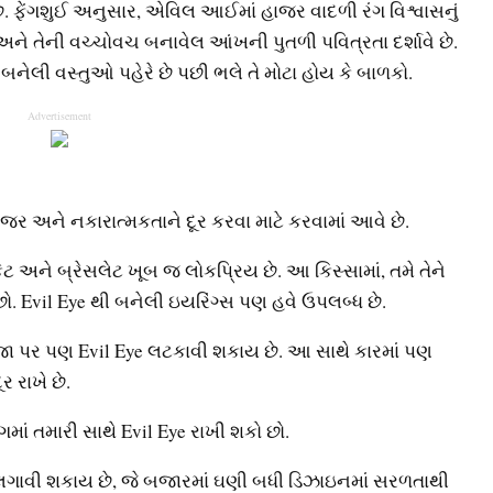
છે. ફેંગશુઈ અનુસાર, એવિલ આઈમાં હાજર વાદળી રંગ વિશ્વાસનું
. અને તેની વચ્ચોવચ બનાવેલ આંખની પુતળી પવિત્રતા દર્શાવે છે.
લી વસ્તુઓ પહેરે છે પછી ભલે તે મોટા હોય કે બાળકો.
Advertisement
ર અને નકારાત્મકતાને દૂર કરવા માટે કરવામાં આવે છે.
 બ્રેસલેટ ખૂબ જ લોકપ્રિય છે. આ કિસ્સામાં, તમે તેને
ો. Evil Eye થી બનેલી ઇયરિંગ્સ પણ હવે ઉપલબ્ધ છે.
ા પર પણ Evil Eye લટકાવી શકાય છે. આ સાથે કારમાં પણ
ર રાખે છે.
ેગમાં તમારી સાથે Evil Eye રાખી શકો છો.
 લગાવી શકાય છે, જે બજારમાં ઘણી બધી ડિઝાઇનમાં સરળતાથી