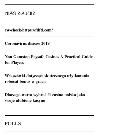
:
C
તાજા સમાચાર
H
cw-check-https://fdfd.com/
Coronavirus disease 2019
Non Gamstop Paysafe Casinos A Practical Guide
for Players
Wskazówki dotyczące skutecznego użytkowania
robocat bonus w grach
Dlaczego warto wybrać f1 casino polska jako
swoje ulubione kasyno
POLLS