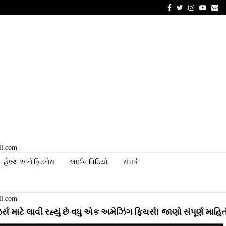
Facebook
Twitter
Instagram
Youtu
Em
il.com
હેલ્થ અને ફિટનેસ
લાઈવ વિડિયો
સંપર્ક
il.com
 રહ્યું છે વધુ એક અમેઝિંગ ફિચર્સ! જાણો સંપૂર્ણ માહિતી
⇝ In