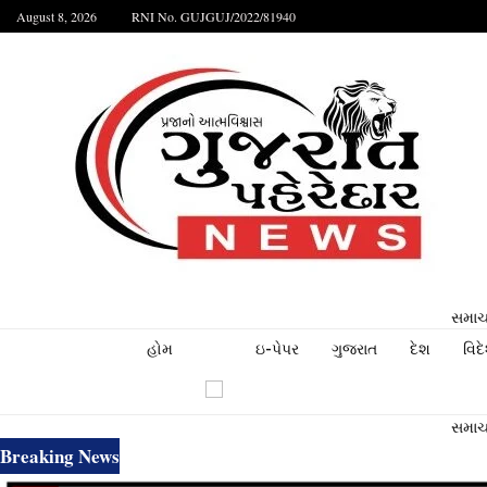
August 8, 2026
RNI No. GUJGUJ/2022/81940
સમાચા
હોમ
ઇ-પેપર
ગુજરાત
દેશ
વિદ
સમાચા
Breaking News