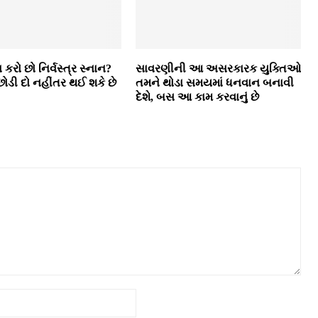
ણ કરો છો નિર્વસ્ત્ર સ્નાન?
સાવરણીની આ અસરકારક યુક્તિઓ
ડી દો નહીંતર થઈ શકે છે
તમને થોડા સમયમાં ધનવાન બનાવી
દેશે, બસ આ કામ કરવાનું છે