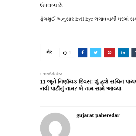
ઉપલબ્ધ છે.
ફેંગશુઈ અનુસાર Evil Eye લગાવવાથી ઘરમાં સકા
શેર
1
અગાઉની પોસ્ટ
11 જૂને નિર્ણાયક દિવસ! શું હશે સચિન પા
નવી પાર્ટીનું નામ? બે નામ સામે આવ્યા
gujarat paheredar