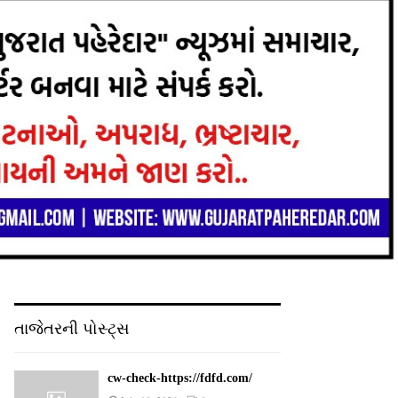
તાજેતરની પોસ્ટ્સ
cw-check-https://fdfd.com/