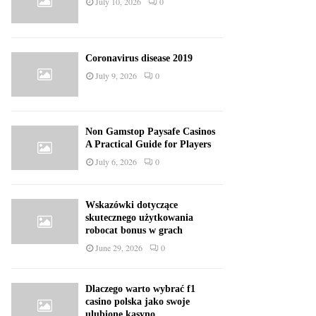
July 10, 2026
0
Coronavirus disease 2019
July 9, 2026
0
Non Gamstop Paysafe Casinos
A Practical Guide for Players
July 6, 2026
0
Wskazówki dotyczące
skutecznego użytkowania
robocat bonus w grach
June 29, 2026
0
Dlaczego warto wybrać f1
casino polska jako swoje
ulubione kasyno