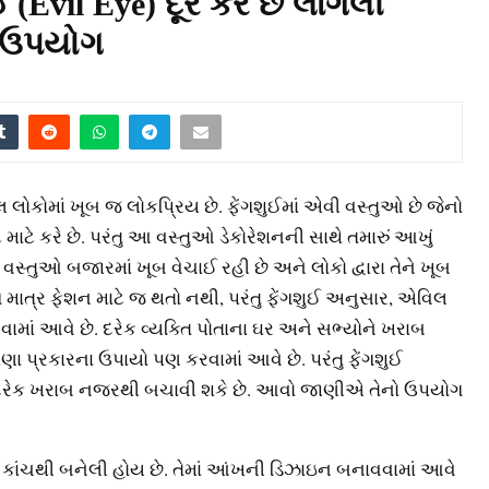
vil Eye) દૂર કરે છે લાગેલી
ો ઉપયોગ
 લોકોમાં ખૂબ જ લોકપ્રિય છે. ફેંગશુઈમાં એવી વસ્તુઓ છે જેનો
ે કરે છે. પરંતુ આ વસ્તુઓ ડેકોરેશનની સાથે તમારું આખું
્તુઓ બજારમાં ખૂબ વેચાઈ રહી છે અને લોકો દ્વારા તેને ખૂબ
ગ માત્ર ફેશન માટે જ થતો નથી, પરંતુ ફેંગશુઈ અનુસાર, એવિલ
ં આવે છે. દરેક વ્યક્તિ પોતાના ઘર અને સભ્યોને ખરાબ
 ઘણા પ્રકારના ઉપાયો પણ કરવામાં આવે છે. પરંતુ ફેંગશુઈ
રેક ખરાબ નજરથી બચાવી શકે છે. આવો જાણીએ તેનો ઉપયોગ
ાંચથી બનેલી હોય છે. તેમાં આંખની ડિઝાઇન બનાવવામાં આવે