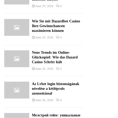
June 29, 2026
0
Wie Sie mit Dazardbet Casino
Ihre Gewinnchancen
maximieren können
June 29, 2026
0
Neue Trends im Online-
Glücksspiel: Wie das Dazard
Casino Schritt hält
June 28, 2026
0
Az Lvbet login biztonságának
növelése a kétlépcsős
azonosítással
June 28, 2026
0
Мелстрой гейм: уникальные