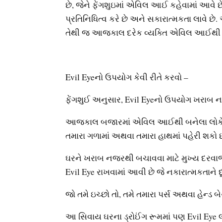
છે, જેને ફેંગશુઇમાં એવિલ આઈ કહેવામાં આવે 
પ્રતિનિધિત્વ કરે છે અને સકારાત્મકતા લાવે છે
તેથી જ આજકાલ દરેક વ્યક્તિ એવિલ આઈથી બને
Evil Eyeનો ઉપયોગ કેવી રીતે કરવો –
ફેંગશુઈ અનુસાર, Evil Eyeનો ઉપયોગ ખરાબ નજ
આજકાલ બજારમાં એવિલ આઈથી બનેલા લોકેટ અને
તમારા ગળામાં અથવા તમારા હાથમાં પહેરી શકો છ
ઘરને ખરાબ નજરથી બચાવવા માટે મુખ્ય દરવાજ
Evil Eye રાખવામાં આવી છે જે નકારાત્મકતાને દૂ
જો તમે ઇચ્છો તો, તમે તમારા પર્સ અથવા હેન્ડ બ
આ સિવાય ઘરના ડ્રોઈંગ રૂમમાં પણ Evil Eye