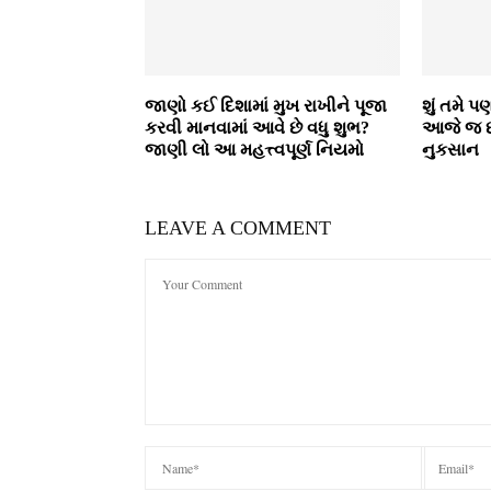
જાણો કઈ દિશામાં મુખ રાખીને પૂજા
શું તમે પ
કરવી માનવામાં આવે છે વધુ શુભ?
આજે જ છો
જાણી લો આ મહત્ત્વપૂર્ણ નિયમો
નુકસાન
LEAVE A COMMENT