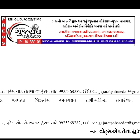
ર, પ્રેસ નોટ તેમજ જાહેરાત માટે 9925368282, ઈમેઇલ: gujaratpaheredar@gma
ેશ
અપરાધ
બિઝનેસ
રમતગમત
રાશી ભવિષ્ય
મનોરંજન
ર, પ્રેસ નોટ તેમજ જાહેરાત માટે 9925368282, ઈમેઇલ: gujaratpaheredar@gma
⇝ વોટ્સએપ તેના યુઝર્સ માટે લાવી