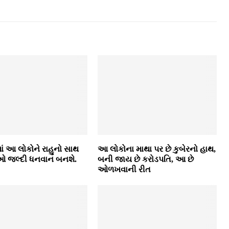
માં આ લોકોને રાહુનો સાથ
આ લોકોના માથા પર છે કુબેરનો હાથ,
ેઓ જલ્દી ધનવાન બનશે.
બની જાય છે કરોડપતિ, આ છે
ઓળખવાની રીત