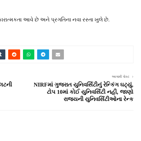
રાત્મકતા આવે છે અને પ્રગતિના નવા રસ્તા ખુલે છે.
આગામી પોસ્ટ
યલટની
NIRFમાં ગુજરાત યુનિવર્સિટીનું રેન્કિંગ ઘટ્યું,
ટોપ 10માં કોઈ યુનિવર્સિટી નહીં, જાણો
રાજ્યની યુનિવર્સિટીઓના રેન્ક