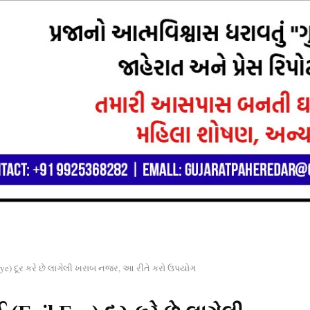
) દૂર કરે છે લાગેલી ખરાબ નજર, આ રીતે કરો ઉપયોગ