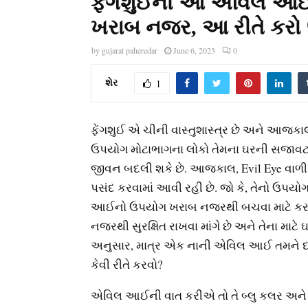
ફેંગશુઈની આ એવિલ આઈ (E
ખરાબ નજર, આ રીતે કર
by
gujarat paheredar
June 6, 2023
0
શેર
1
ફેંગશુઈ એ ચીની વાસ્તુશાસ્ત્ર છે અને આજકાલ
ઉપયોગ મોટાભાગના લોકો તેમના ઘરની સજાવટ માટ
જીવન બદલી શકે છે. આજકાલ, Evil Eye વાળી વસ
પસંદ કરવામાં આવી રહી છે. જો કે, તેનો ઉપયો
આઈનો ઉપયોગ ખરાબ નજરથી બચવા માટે કરવામા
નજરથી સુરક્ષિત રાખવા માંગે છે અને તેના માટે
અનુસાર, માત્ર એક નાની એવિલ આઈ તમને દ
કેવી રીતે કરવો?
એવિલ આઈની વાત કરીએ તો તે બ્લુ કલર અને ક