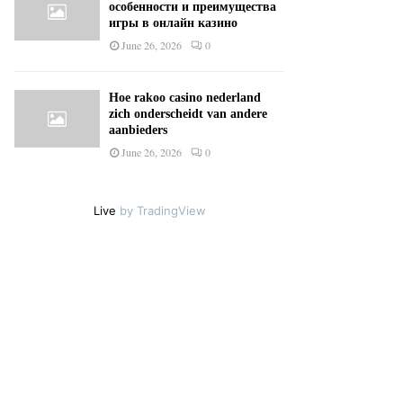
особенности и преимущества
игры в онлайн казино
June 26, 2026
0
Hoe rakoo casino nederland
zich onderscheidt van andere
aanbieders
June 26, 2026
0
Live
by TradingView