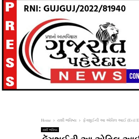
Home
રાશી ભવિષ્ય
ફેંગશુઈની આ એવિલ આઈ (Evil Eye
રાશી ભવિષ્ય