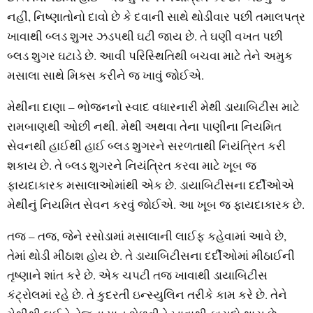
નહીં, નિષ્ણાતોનો દાવો છે કે દવાની સાથે થોડીવાર પછી તમાલપત્ર
ખાવાથી બ્લડ શુગર ઝડપથી ઘટી જાય છે. તે ઘણી વખત પછી
બ્લડ શુગર ઘટાડે છે. આવી પરિસ્થિતિથી બચવા માટે તેને અમુક
મસાલા સાથે મિક્સ કરીને જ ખાવું જોઈએ.
મેથીના દાણા – ભોજનનો સ્વાદ વધારનારી મેથી ડાયાબિટીસ માટે
રામબાણથી ઓછી નથી. મેથી અથવા તેના પાણીના નિયમિત
સેવનથી હાઈથી હાઈ બ્લડ શુગરને સરળતાથી નિયંત્રિત કરી
શકાય છે. તે બ્લડ શુગરને નિયંત્રિત કરવા માટે ખૂબ જ
ફાયદાકારક મસાલાઓમાંથી એક છે. ડાયાબિટીસના દર્દીઓએ
મેથીનું નિયમિત સેવન કરવું જોઈએ. આ ખૂબ જ ફાયદાકારક છે.
તજ – તજ, જેને રસોડામાં મસાલાની લાઈફ કહેવામાં આવે છે,
તેમાં થોડી મીઠાશ હોય છે. તે ડાયાબિટીસના દર્દીઓમાં મીઠાઈની
તૃષ્ણાને શાંત કરે છે. એક ચપટી તજ ખાવાથી ડાયાબિટીસ
કંટ્રોલમાં રહે છે. તે કુદરતી ઇન્સ્યુલિન તરીકે કામ કરે છે. તેને