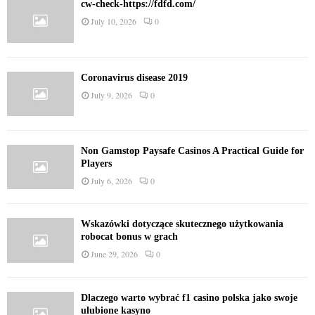
cw-check-https://fdfd.com/
July 10, 2026
0
Coronavirus disease 2019
July 9, 2026
0
Non Gamstop Paysafe Casinos A Practical Guide for
Players
July 6, 2026
0
Wskazówki dotyczące skutecznego użytkowania
robocat bonus w grach
June 29, 2026
0
Dlaczego warto wybrać f1 casino polska jako swoje
ulubione kasyno