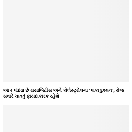
આ 4 પાંદડા છે ડાયાબિટીસ અને કોલેસ્ટ્રોલના ‘પાકા દુશ્મન’, રોજ
સવારે ચાવવું ફાયદાકારક રહેશે