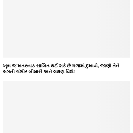
ખૂબ જ ખતરનાક સાબિત થઈ શકે છે ગળામાં દુખાવો, જાણો તેને
લગતી ગંભીર બીમારી અને લક્ષણ વિશે!