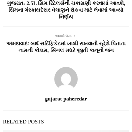
ગુજરાત: 2.5L સિમ રિટેલર્સની ચકાસણી કરવામાં આવશે,
સિમના ગેરકાયદેસર વેચાણને રોકવા માટે લેવામાં આવ્યો
નિર્ણય
આગામી પોસ્ટ
અમદાવાદઃ બર્થ સર્ટિફિકેટમાં ખાલી રાખવાની રહેશે પિતાના
નામની કોલમ, સિંગલ મધરે જીતી કાનૂની જંગ
gujarat paheredar
RELATED POSTS