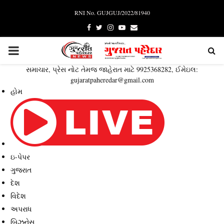
RNI No. GUJGUJ/2022/81940
Facebook
Twitter
Instagram
Youtube
Email
PRIMARY
સમાચાર, પ્રેસ નોટ તેમજ જાહેરાત માટે 9925368282, ઈમેઇલ:
MENU
gujaratpaheredar@gmail.com
હોમ
ઇ-પેપર
ગુજરાત
દેશ
વિદેશ
અપરાધ
બિઝનેસ