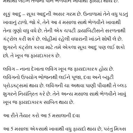
મેથીથી લઈને તેજના પાન ભેળવીને ખાવાથી ફાયદો થાય છે.
સૂકું આદુ – સૂકા આદુની અસર ગરમ છે. ઉનાળામાં તેને વધુ પડતું
ખાવાનું ટાળો. જો કે, તેને આ 4 મસાલા સાથે ભેળવીને ખાવાથી
તેના ગુણો વધુ વધે છે. તેની એક ચપટી ડાયાબિટીસને સરળતાથી
કંટ્રોલ કરી શકે છે. લોહીમાં રહેલી વધારાની ખાંડને શોષી લે છે.
શુગરને કંટ્રોલ કરવા માટે તમે એકલા સૂકા આદુ પણ લઈ શકો
છો. તે ખૂબ જ ફાયદાકારક છે.
લવિંગ – નાના દેખાતા લવિંગ ખૂબ જ ફાયદાકારક હોય છે.
લવિંગનો ઉપયોગ ભોજનથી લઈને પૂજા, દવા અને બ્યુટી
પ્રોડક્ટ્સમાં થાય છે. લવિંગની ચા અથવા પાણી પીવાથી તે બ્લડ
શુગરને નિયંત્રિત કરે છે. તેને અન્ય મસાલા સાથે ભેળવીને ખાવું
ખૂબ જ ફાયદાકારક સાબિત થાય છે.
આ રીતે તૈયાર કરો આ 5 મસાલાની દવા
આ 5 મસાલા એકસાથે ખાવાથી વધુ ફાયદો થાય છે, પરંતુ મિક્સ