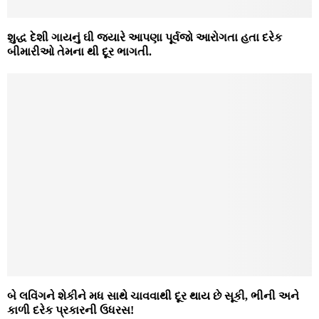
શુદ્ધ દેશી ગાયનું ઘી જયારે આપણા પૂર્વજો આરોગતા હતા દરેક
બીમારીઓ તેમના થી દૂર ભાગતી.
બે લવિંગને શેકીને મધ સાથે ચાવવાથી દૂર થાય છે સૂકી, ભીની અને
કાળી દરેક પ્રકારની ઉધરસ!