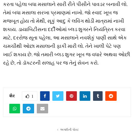
કરતા પહેલા બધા મસાલાને સારી રીતે પીસીને પાવડર બનાવી લો.
તેમાં બધા મસાલા સરખા પ્રમાણમાં નાખો. જો સ્વાદ ખૂબ જ
મજબૂત હોય તો મેથી, સૂકું આદુ કે લવિંગ થોડી માત્રામાં નાખી
શકાય. ડાયાબિટીસના દર્દીઓમાં બ્લડ શુગરને નિયંત્રિત કરવા
માટે, દરરોજ સૂતા પહેલા, આ મસાલાને નવશેકું પાણી સાથે એક
ચમચીથી ઓછા મસાલાની ફાકી મારી લો. તેને ખાલી પેટે પણ
ખાઈ શકાય છે. જો તમારી બ્લડ શુગર ખૂબ જ વધારે અથવા ઓછી
રહે છે, તો ડૉક્ટરની સલાહ પર જ તેનું સેવન કરો.
શેર
1
અગાઉની પોસ્ટ