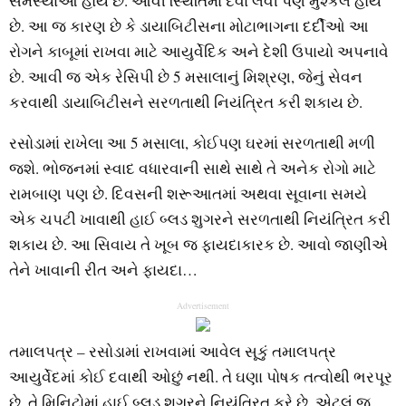
સમસ્યાઓ હોય છે. આવી સ્થિતિમાં દવા લેવી પણ મુશ્કેલ હોય
છે. આ જ કારણ છે કે ડાયાબિટીસના મોટાભાગના દર્દીઓ આ
રોગને કાબૂમાં રાખવા માટે આયુર્વેદિક અને દેશી ઉપાયો અપનાવે
છે. આવી જ એક રેસિપી છે 5 મસાલાનું મિશ્રણ, જેનું સેવન
કરવાથી ડાયાબિટીસને સરળતાથી નિયંત્રિત કરી શકાય છે.
રસોડામાં રાખેલા આ 5 મસાલા, કોઈપણ ઘરમાં સરળતાથી મળી
જશે. ભોજનમાં સ્વાદ વધારવાની સાથે સાથે તે અનેક રોગો માટે
રામબાણ પણ છે. દિવસની શરૂઆતમાં અથવા સૂવાના સમયે
એક ચપટી ખાવાથી હાઈ બ્લડ શુગરને સરળતાથી નિયંત્રિત કરી
શકાય છે. આ સિવાય તે ખૂબ જ ફાયદાકારક છે. આવો જાણીએ
તેને ખાવાની રીત અને ફાયદા…
Advertisement
તમાલપત્ર – રસોડામાં રાખવામાં આવેલ સૂકું તમાલપત્ર
આયુર્વેદમાં કોઈ દવાથી ઓછું નથી. તે ઘણા પોષક તત્વોથી ભરપૂર
છે. તે મિનિટોમાં હાઈ બ્લડ શુગરને નિયંત્રિત કરે છે. એટલું જ