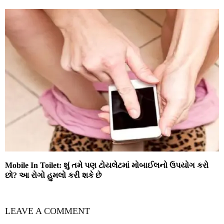
Mobile In Toilet: શું તમે પણ ટોયલેટમાં મોબાઈલનો ઉપયોગ કરો
છો? આ રોગો હુમલો કરી શકે છે
LEAVE A COMMENT