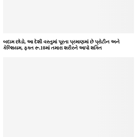
બદામ છોડો, આ દેશી વસ્તુમાં પૂરતા પ્રમાણમાં છે પ્રોટીન અને
કેલ્શિયમ, ફક્ત રૂ.10માં તમારા શરીરને આપો શક્તિ