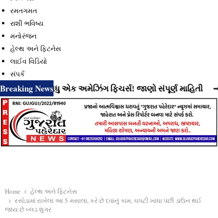
રમતગમત
રાશી ભવિષ્ય
મનોરંજન
હેલ્થ અને ફિટનેસ
લાઈવ વિડિયો
સંપર્ક
Breaking News
્યું છે વધુ એક અમેઝિંગ ફિચર્સ! જાણો સંપૂર્ણ માહિતી
⇝ Instag
Home
હેલ્થ અને ફિટનેસ
રસોડામાં રાખેલા આ 5 મસાલા, કરે છે દવાનું કામ, ચપટી ખાધા પછી ડાઉન થઈ
જાય છે બ્લડ શુગર