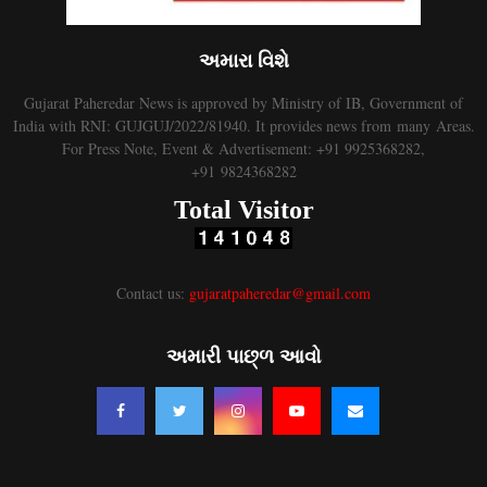
અમારા વિશે
Gujarat Paheredar News is approved by Ministry of IB, Government of
India with RNI: GUJGUJ/2022/81940. It provides news from many Areas.
For Press Note, Event & Advertisement: +91 9925368282,
+91 9824368282
Total Visitor
Contact us:
gujaratpaheredar@gmail.com
અમારી પાછ્ળ આવો