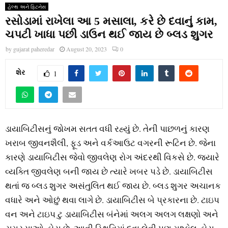
હેલ્થ અને ફિટનેસ
રસોડામાં રાખેલા આ 5 મસાલા, કરે છે દવાનું કામ,
ચપટી ખાધા પછી ડાઉન થઈ જાય છે બ્લડ શુગર
by
gujarat paheredar
August 20, 2023
0
શેર
1
ડાયાબિટીસનું જોખમ સતત વધી રહ્યું છે. તેની પાછળનું કારણ
ખરાબ જીવનશૈલી, ફૂડ અને વર્કઆઉટ વગરની રૂટિન છે. જેના
કારણે ડાયાબિટીસ જેવો જીવલેણ રોગ અંદરથી વિકસે છે. જ્યારે
વ્યક્તિ જીવલેણ બની જાય છે ત્યારે ખબર પડે છે. ડાયાબિટીસ
થતાં જ બ્લડ શુગર અસંતુલિત થઈ જાય છે. બ્લડ શુગર અચાનક
વધારે અને ઓછું થવા લાગે છે. ડાયાબિટીસ બે પ્રકારના છે. ટાઇપ
વન અને ટાઇપ ટુ ડાયાબિટીસ બંનેમાં અલગ અલગ લક્ષણો અને