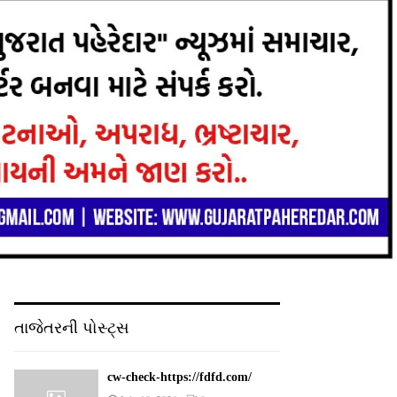
તાજેતરની પોસ્ટ્સ
cw-check-https://fdfd.com/