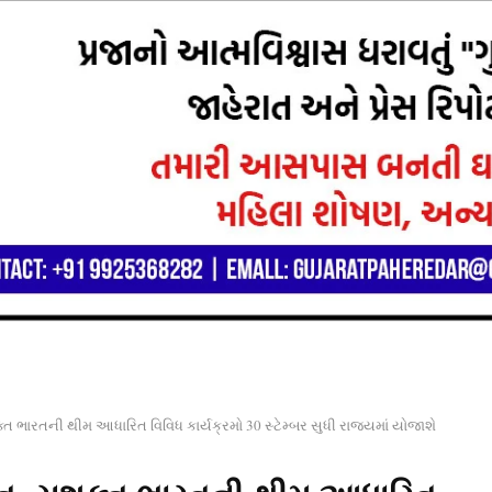
્ત ભારતની થીમ આધારિત વિવિધ કાર્યક્રમો 30 સ્ટેમ્બર સુધી રાજ્યમાં યોજાશે