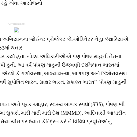
ર-૧ રહે એવા આયોજનો
Advertisement
િયાનના જોઈન્ટ પ્રોજેકટ કો.ઓર્ડિનેટર નેહા કંથારિયાએ
૩માં થનાર
તગાર કર્યા હતા. નોડલ અધિકારીઓએ પણ પોષણમાહની તેમના
ી હતી. આ વર્ષે પોષણ માહની ઉજવણી દરમિયાન ભારતમાં
લે કે ગર્ભાવસ્થા, બાલ્યાવસ્થા, બાળપણ અને કિશોરાવસ્થા
 વર્ષે સુપોષિત ભારત, સાક્ષર ભારત, સશક્ત ભારત’’ પોષણ માહની
પાન અને પૂરક આહાર, સ્વસ્થ બાળક સ્પર્ધા (SBS), પોષણ ભી
રમાં સુધારો, મારી માટી મારો દેશ (MMMD), આદિવાસી આઘારીત
િયા થીમ પર ધ્યાન કેન્દ્રિત કરીને વિવિધ પ્રવૃત્તિઓનુ