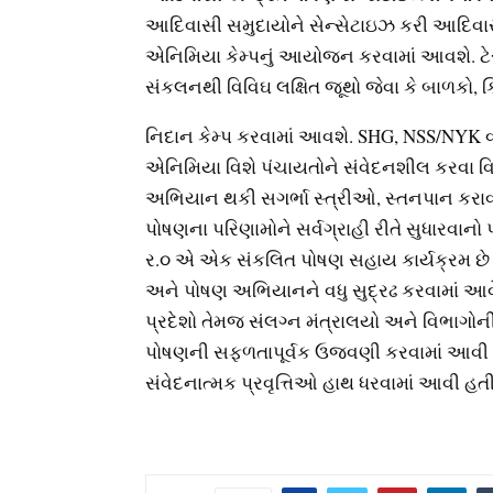
આદિવાસી સમુદાયોને સેન્સેટાઇઝ કરી આદિવ
એનિમિયા કેમ્પનું આયોજન કરવામાં આવશે. ટેસ
સંકલનથી વિવિઘ લક્ષિત જૂથો જેવા કે બાળકો
નિદાન કેમ્પ કરવામાં આવશે. SHG, NSS/NYK વ
એનિમિયા વિશે પંચાયતોને સંવેદનશીલ કરવા વિ
અભિયાન થકી સગર્ભા સ્ત્રીઓ, સ્તનપાન કરા
પોષણના પરિણામોને સર્વગ્રાહી રીતે સુધારવા
ર.૦ એ એક સંકલિત પોષણ સહાય કાર્યક્રમ છે 
અને પોષણ અભિયાનને વધુ સુદ્રઢ કરવામાં આ
પ્રદેશો તેમજ સંલગ્ન મંત્રાલયો અને વિભાગોની 
પોષણની સફળતાપૂર્વક ઉજવણી કરવામાં આવી છે.
સંવેદનાત્મક પ્રવૃત્તિઓ હાથ ધરવામાં આવી હતી