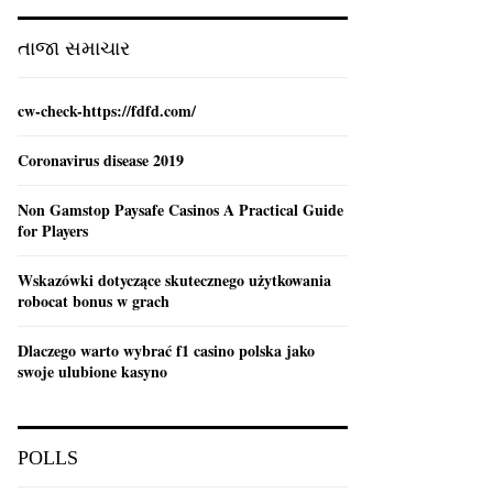
:
C
તાજા સમાચાર
H
cw-check-https://fdfd.com/
Coronavirus disease 2019
Non Gamstop Paysafe Casinos A Practical Guide
for Players
Wskazówki dotyczące skutecznego użytkowania
robocat bonus w grach
Dlaczego warto wybrać f1 casino polska jako
swoje ulubione kasyno
POLLS