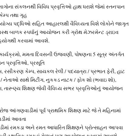
ાગોના સંકલનથી વિવિધ પ્રવૃત્તિઓ હાથ ધરાશે જેમાં સ્તનપાન
ેમ્પ તથા ગૃહ
ોગ્ય પદ્ધિઓ સહિત આહારલક્ષી વૈવિઘ્યતા વિશે લોકોને જાગૃત
વસ્થ બાળક સ્પર્ધાનું આયોજન કરી ગ્રોથ મેઝરમેન્ટ ડ્રાઇવ
હયોગથી કરવામાં આવશે.
ર્યક્રમો, મમતા દિવસની ઉજવણી, પોષણના 5 સૂત્ર અંતર્ગત
 પ્રવૃત્તિઓ, પ્રસૂતિ
, રસીકરણ કેમ્પ, સાયકલ રેલી / પદયાત્રા / પ્રભાત ફેરી, હાટ
/ નેતાઓ સાથે મિટીંગ, નુકકડ નાટક / ફોક શો (ભવાઇ શો),
ીંગ, તારૂણ્ય શિક્ષણ જેવી વૈવિઘ્ય સભર પ્રવૃત્તિઓનું આયોજન
આંગણવાડીમાં પૂર્વ પ્રાથમિક શિક્ષણ માટે જે તે મહિનામાં
ાડીમાં આવતા
ીમાં રમકડા અને રમત આધારિત શિક્ષણને પ્રોત્સાહન આપવા
રમ કરી સ્થાનિક રમકડાં મેળાનું પણ આયોજન કરવામાં આવશે.