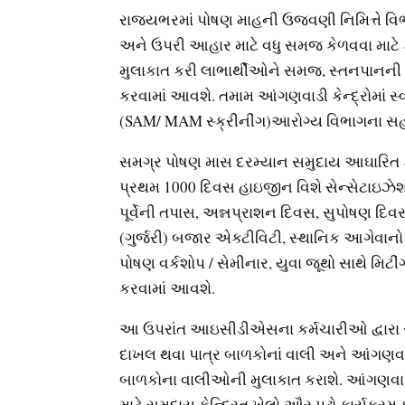
રાજ્યભરમાં પોષણ માહની ઉજવણી નિમિત્તે વિભ
અને ઉપરી આહાર માટે વધુ સમજ કેળવવા માટે ક
મુલાકાત કરી લાભાર્થીઓને સમજ, સ્તનપાનની ય
કરવામાં આવશે. તમામ આંગણવાડી કેન્દ્રોમાં સ્
(SAM/ MAM સ્ક્રીનીંગ)આરોગ્ય વિભાગના સ
સમગ્ર પોષણ માસ દરમ્યાન સમુદાય આઘારિત કા
પ્રથમ 1000 દિવસ હાઇજીન વિશે સેન્સેટાઇઝેશન
પૂર્વેની તપાસ, અન્નપ્રાશન દિવસ, સુપોષણ દિવસ
(ગુર્જરી) બજાર એક્ટીવિટી, સ્થાનિક આગેવાનો 
પોષણ વર્કશોપ / સેમીનાર, યુવા જૂથો સાથે મિટ
કરવામાં આવશે.
આ ઉપરાંત આઇસીડીએસના કર્મચારીઓ દ્વારા રોજ 
દાખલ થવા પાત્ર બાળકોનાં વાલી અને આંગણવ
બાળકોના વાલીઓની મુલાકાત કરાશે. આંગણવાડ
માટે સમુદાય કેન્દ્રિત ખેલો ઔર પઢો કાર્યક્