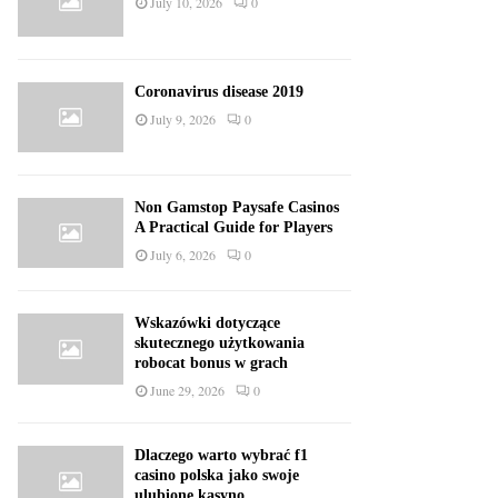
July 10, 2026
0
Coronavirus disease 2019
July 9, 2026
0
Non Gamstop Paysafe Casinos
A Practical Guide for Players
July 6, 2026
0
Wskazówki dotyczące
skutecznego użytkowania
robocat bonus w grach
June 29, 2026
0
Dlaczego warto wybrać f1
casino polska jako swoje
ulubione kasyno