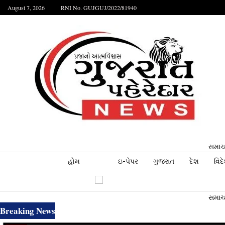
August 7, 2026
RNI No. GUJGUJ/2022/81940
સમાચા
હોમ
ઇ-પેપર
ગુજરાત
દેશ
વિદ
સમાચા
Breaking News