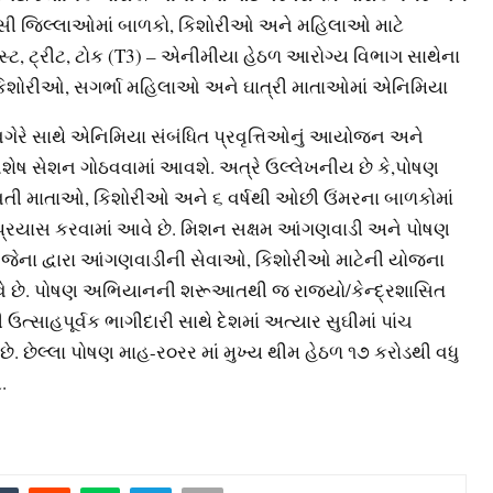
ાસી જિલ્લાઓમાં બાળકો, કિશોરીઓ અને મહિલાઓ માટે
્ટ, ટ્રીટ, ટોક (T3) – એનીમીયા હેઠળ આરોગ્ય વિભાગ સાથેના
, કિશોરીઓ, સગર્ભા મહિલાઓ અને ઘાત્રી માતાઓમાં એનિમિયા
ગેરે સાથે એનિમિયા સંબંધિત પ્રવૃત્તિઓનું આયોજન અને
શેષ સેશન ગોઠવવામાં આવશે. અત્રે ઉલ્લેખનીય છે કે,પોષણ
વતી માતાઓ, કિશોરીઓ અને ૬ વર્ષથી ઓછી ઉંમરના બાળકોમાં
નો પ્રયાસ કરવામાં આવે છે. મિશન સક્ષમ આંગણવાડી અને પોષણ
જેના દ્વારા આંગણવાડીની સેવાઓ, કિશોરીઓ માટેની યોજના
વે છે. પોષણ અભિયાનની શરૂઆતથી જ રાજ્યો/કેન્દ્રશાસિત
ઉત્સાહપૂર્વક ભાગીદારી સાથે દેશમાં અત્યાર સુઘીમાં પાંચ
 છેલ્લા પોષણ માહ-ર૦રર માં મુખ્ય થીમ હેઠળ ૧૭ કરોડથી વધુ
.