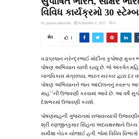
સુપોષિત ભારત, સાક્ષર ભ
વિવિધ કાર્યક્રમો 30 સ્ટેમ
by
gujarat paheredar
September 4, 2023
0
શેર
1
વડાપ્રધાન નરેન્દ્રભાઈ મોદીના કુપોષણ મુક્ત ભ
પોષણ અભિયાન ચાલી રહ્યુ છે. જે અંતર્ગત મહ
બાળવિકાસ મંત્રાલય, ભારત સરકાર દ્વારા દર વર
પોષણ અભિયાનને જન આંદોલનનું સ્વરૂપ આપ
માહ’’ની ઉજવણી કરવામાં આવે છે. આ વર્ષે સુપ
દેશભરમાં ઉજવણી કરાશે.
પોષણમાહની ગુજરાતમાં રાજ્યવ્યાપી ઉજવણી
શ્રી રણજીતકુમાર સિંહના અધ્યક્ષસ્થાને ઉચ
સમીક્ષા બેઠક યોજાઈ હતી. જેમાં વિવિધ વિભાગો 