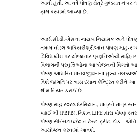
આવી હતી. આ વર્ષે પોષણ ક્ષેત્રે ગુજરાત નંબ
હાથ ધરવામાં આવ્યા છે.
આઈ.સી.ડી.એસના નાયબ નિયામક અને પોષણ અભ
તમામ નોડલ અધિકારીશ્રીઓને પોષણ માહ-ર૦ર
વિવિધ થીમ પર યોજાનાર પ્રવૃત્તિઓથી માહિ
વિભાગની પ્રવૃત્તિઓના આયોજનની વિગતો આપ
પોષણ આધારિત માનવજીવનના મુખ્ય તબક્કાઓ એટ
વિશે જાગૃતિ પર ખાસ ધ્યાન કેન્દ્રિત કરીને આ
થીમ નિયત કરાઈ છે.
પોષણ માહ ર૦ર૩ દરમિયાન, માત્રને માત્ર સ્તન
પઢાઈ ભી (PBPB), મિશન LiFE દ્વારા પોષણ સ્ત
પોષણ સેન્સિટાઇઝેશન ટેસ્ટ, ટ્રીટ, ટોક – એનિમ
આયોજન કરવામાં આવશે.