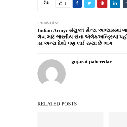
શેર
1
અગાઉની પોસ્ટ
Indian Army: સંયુક્ત સૈન્ય અભ્યાસમાં ભ
લેવા માટે ભારતીય સેના એલેક્ઝાન્ડ્રિયા પહો
34 અન્ય દેશો પણ લઈ રહ્યા છે ભાગ
gujarat paheredar
RELATED POSTS