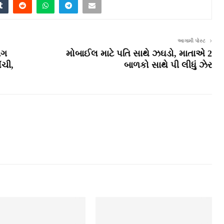
આગામી પોસ્ટ
ાગ
મોબાઈલ માટે પતિ સાથે ઝઘડો, માતાએ 2
ંચી,
બાળકો સાથે પી લીધું ઝેર