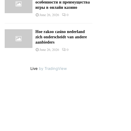
особенности и преимущества
игры в онлайн казино
June 26, 2026
0
Hoe rakoo casino nederland
zich onderscheidt van andere
aanbieders
June 26, 2026
0
Live
by TradingView