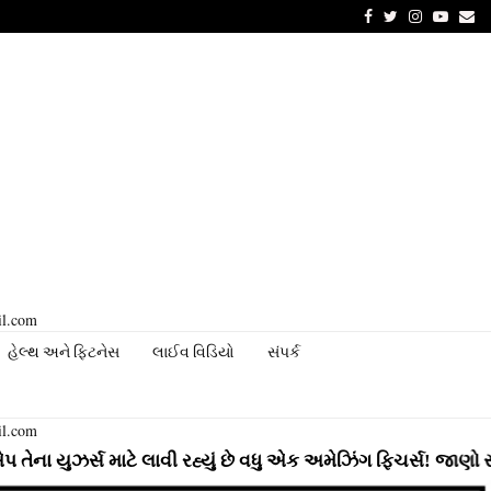
Facebook
Twitter
Instagram
Youtu
Em
il.com
હેલ્થ અને ફિટનેસ
લાઈવ વિડિયો
સંપર્ક
il.com
સ માટે લાવી રહ્યું છે વધુ એક અમેઝિંગ ફિચર્સ! જાણો સંપૂર્ણ માહ