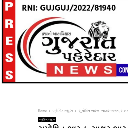
Home
બ્રેકિંગ ન્યુઝ
સુપોષિત ભારત, સાક્ષર ભારત, સશક
બ્રેકિંગ ન્યુઝ