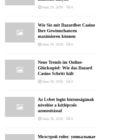
June 29, 2026
0
Wie Sie mit Dazardbet Casino
Ihre Gewinnchancen
maximieren können
June 29, 2026
0
Neue Trends im Online-
Glücksspiel: Wie das Dazard
Casino Schritt hält
June 28, 2026
0
Az Lvbet login biztonságának
növelése a kétlépcsős
azonosítással
June 28, 2026
0
Мелстрой гейм: уникальные