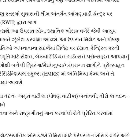
 સ્તરમાં સુઘારાની થીમ અંતર્ગત આંગણવાડી કેન્દ્ર પર
ગ (RWH) દ્વારા જળ
રાશે. આ ઉપરાંત યોગ, સ્થાનિક ખોરાક વગેરે જેવી આયુષ
બાબતે ઝૂંબેશ કરવામાં આવશે. આ ઉપરાંત મિલેટ અને પોષણ
િઓ અપનાવાના સંદર્ભમાં મિલેટ પર ધ્યાન કેન્દ્રિત કરતી
જાગૃતિ માટે સેશન, બેકયાર્ડ કિચન ગાર્ડન્સને પ્રોત્સાહન આપવાનું
 બનેલી ત્રિરંગા/મેઘધનુષ્ય/પરંપરાગત થાળીને પ્રોત્સાહન
સિડેન્શિયલ સ્કૂલ્સ (EMRS) માં એનિમિયા કેમ્પ અને તે
વામાં આવશે.
ઘા વંદન- અમૃત વાટીકા (પોષણ વાટીકા) બનાવવી, વીરો કા વંદન-
અને
વવા અને રાષ્ટ્રગીતનું ગાન કરવા લોકોને પ્રેરિત કરવામાં
િલેટ/સ્થાનિક ખોરાક/એનિમિયા માટે પરંપરાગત ખોરાક વગેરે અંગે