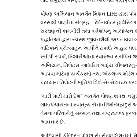
પોષણ અભિયાન અંતર્ગત મિશન LiFE દ્વારા પોષણ
વરસાદી પાણીના સંગ્રહ – રેઈનવોટર હાર્વેસ્ટિ
સંરક્ષણની કામગીરી તથા વર્કશોપનું આયોજન ક
પદ્ધતિઓ દ્વારા સ્વસ્થ જીવનશૈલી અપનાવવા 
વાટિકાને પ્રોત્સાહન આપીને ટકાઉ આહાર પઘ્ઘત
રેસીપી સ્પર્ધા, કિશોરીઓના સ્વાસ્થ્ય સંબંઘિત 
અભિયાન, મિલેટસ આધારિત ખાદ્ય ચીજવસ્તુઓથી
આપવા માટેના કાર્યક્રમો તથા એકલવ્ય મોડેલ રે
દરમ્યાન મિલેટની ભૂમિકા વિશે સેન્સેટાઇઝ કર
‘મારી માટી મારો દેશ’ અંતર્ગત પોષણ શપથ, વસુ
ગામ/પંચાયતના સ્વાતંત્ર્ય સેનાનીઓ/બહાદુરો 
તેમના પરિવારોનું સન્માન તથા રાષ્ટ્રધ્વજ ફરકા
આવનાર છે.
આદિવાસી કેન્દ્રિત પોષણ સેન્સેટાઇઝેશનમાં મ