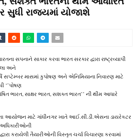
ારત, સશક્ત ભારતની થીમ આધારિત
્બર સુધી રાજ્યમાં યોજાશે
ારતના સપનાને સાકાર કરવા ભારત સરકાર દ્વારા રાષ્ટ્રવ્યાપી
િલા અને
્ષે સપ્ટેમ્બર માસમાં કુપોષણ અને એનિમિયાના નિવારણ માટે
ી ‘’પોષણ
ોષિત ભારત, સાક્ષર ભારત, સશક્ત ભારત’’ ની થીમ આધારે
ના આયોજન માટે ગાંધીનગર ખાતે આઈ.સી.ડી.એસના ડાયરેકટર
્ચ અધિકારીઓની
દ્વારા કરાયેલી તૈયારીઓની વિસ્તૃત ચર્ચા વિચારણા કરવામાં