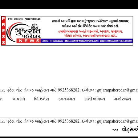
ર, પ્રેસ નોટ તેમજ જાહેરાત માટે 9925368282, ઈમેઇલ: gujaratpaheredar@gma
ેશ
અપરાધ
બિઝનેસ
રમતગમત
રાશી ભવિષ્ય
મનોરંજન
ર, પ્રેસ નોટ તેમજ જાહેરાત માટે 9925368282, ઈમેઇલ: gujaratpaheredar@gma
⇝ વોટ્સએપ તેના યુઝર્