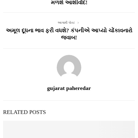
મળશે આશીર્વાદ!
આગામી પોસ્ટ
અમૂલ દૂધના ભાવ ફરી વધશે? કંપનીએ આપ્યો ચોંકાવનારો
જવાબ!
gujarat paheredar
RELATED POSTS