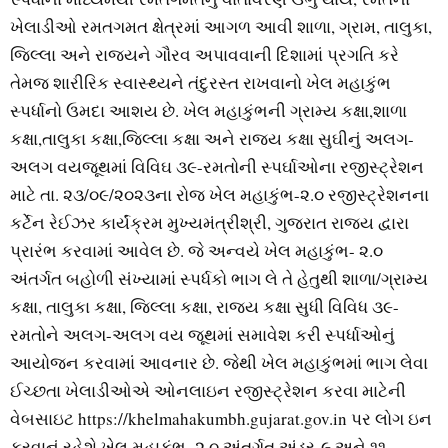
ખેલાડીઓ રમતગમત ક્ષેત્રમાં આગળ આવી શાળા, ગ્રામ, તાલુકા,
જિલ્લા અને રાજ્યને ગૌરવ અપાવવાની દિશામાં પ્રગતિ કરે
તેમજ શારીરિક સ્વાસ્થ્યને તંદુરસ્ત રાખવાનો ખેલ મહાકુંભ
સ્પર્ધાનો ઉમદા આશય છે. ખેલ મહાકુંભની ગ્રામ્ય કક્ષા,શાળા
કક્ષા,તાલુકા કક્ષા,જિલ્લા કક્ષા અને રાજય કક્ષા સુઘીનું અલગ-
અલગ વયજૂથમાં વિવિઘ ૩૯-રમતોની સ્પર્ઘાઓના રજીસ્ટ્રેશન
માટે તા. ૨૩/૦૯/૨૦૨૩ના રોજ ખેલ મહાકુંભ-૨.૦ રજીસ્ટ્રેશનના
કર્ટેન રેઈઝર કાર્યંક્રમ મુખ્યમંત્રીશ્રી, ગુજરાત રાજય દ્વારા
પ્રારંભ કરવામાં આવેલ છે. જે અન્વયે ખેલ મહાકુંભ- ૨.૦
અંતર્ગત બહોળી સંખ્યામાં સ્પર્ધકો ભાગ લે તે હેતુથી શાળા/ગ્રામ્ય
કક્ષા, તાલુકા કક્ષા, જિલ્લા કક્ષા, રાજ્ય કક્ષા સુધી વિવિધ ૩૯-
રમતોને અલગ-અલગ વય જૂથમાં સમાવેશ કરી સ્પર્ધાઓનું
આયોજન કરવામાં આવનાર છે. જેથી ખેલ મહાકુંભમાં ભાગ લેવા
ઈચ્છતા ખેલાડીઓએ ઓનલાઇન રજીસ્ટ્રેશન કરવા માટેની
વેબસાઇટ https://khelmahakumbh.gujarat.gov.in પર લોગ ઇન
કરવાનું રહેશે ખેલ મહાકુંભ–૨.૦ અંતર્ગત અંડર-૯ અને ૧૧,