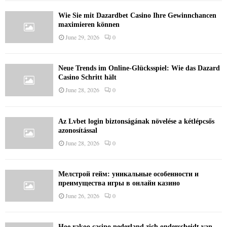
Wie Sie mit Dazardbet Casino Ihre Gewinnchancen
maximieren können
June 29, 2026
0
Neue Trends im Online-Glücksspiel: Wie das Dazard
Casino Schritt hält
June 28, 2026
0
Az Lvbet login biztonságának növelése a kétlépcsős
azonosítással
June 28, 2026
0
Мелстрой гейм: уникальные особенности и
преимущества игры в онлайн казино
June 26, 2026
0
Hoe rakoo casino nederland zich onderscheidt van