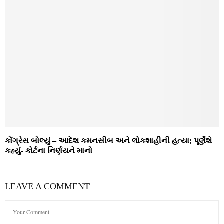
કોંગ્રેસ બોલ્યું – આદેશ કમનસીબ અને લોકશાહીની હત્યા; પૂર્ણેશે
કહ્યું- કોર્ટના નિર્ણયને માનો
LEAVE A COMMENT