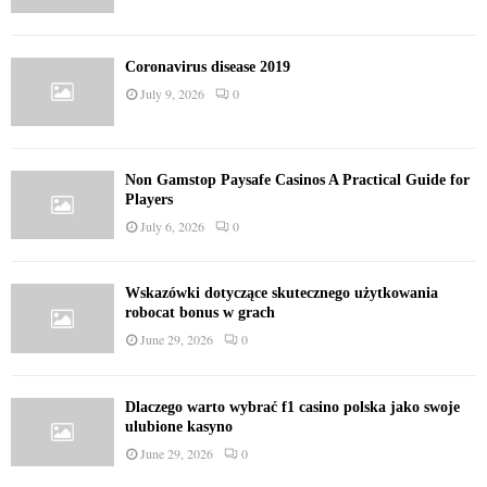
Coronavirus disease 2019
July 9, 2026
0
Non Gamstop Paysafe Casinos A Practical Guide for
Players
July 6, 2026
0
Wskazówki dotyczące skutecznego użytkowania
robocat bonus w grach
June 29, 2026
0
Dlaczego warto wybrać f1 casino polska jako swoje
ulubione kasyno
June 29, 2026
0