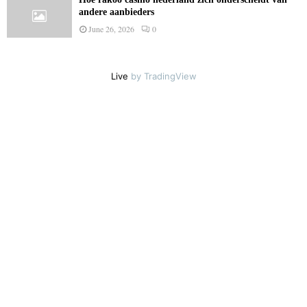
andere aanbieders
June 26, 2026
0
Live
by TradingView