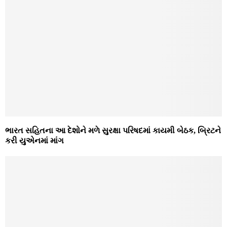
ભારત સહિતના આ દેશોને મળે સુરક્ષા પરિષદમાં કાયમી બેઠક, બ્રિટને
કરી યુએનમાં માંગ