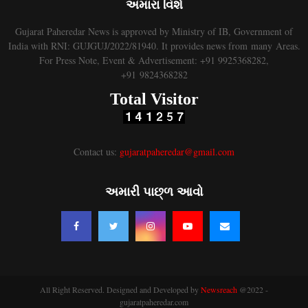
અમારા વિશે
Gujarat Paheredar News is approved by Ministry of IB, Government of
India with RNI: GUJGUJ/2022/81940. It provides news from many Areas.
For Press Note, Event & Advertisement: +91 9925368282,
+91 9824368282
Total Visitor
Contact us:
gujaratpaheredar@gmail.com
અમારી પાછ્ળ આવો
All Right Reserved. Designed and Developed by
Newsreach
@2022 -
gujaratpaheredar.com