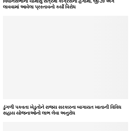
વિધાનસભાના ચોમાસુ સત્રમાં કોંગ્રેસનો હંગામો, જી-20 અંગે
લાવવામાં આવેલા પ્રસ્તાવનો કર્યો વિરોધ
ડુંગળી પકવતા ખેડુતોને રાજય સરકારના બાગાયત ખાતાની વિવિધ
સહાય યોજનાઓનો લાભ લેવા અનુરોધ