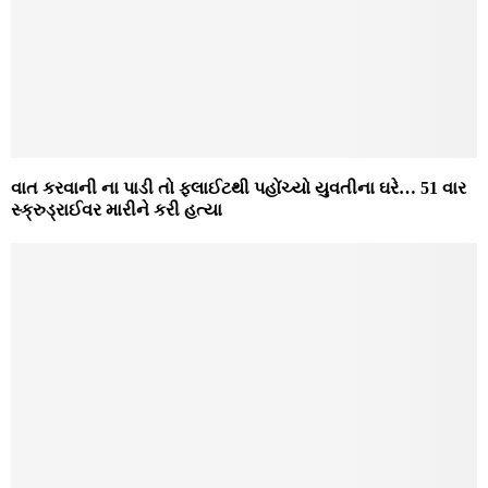
વાત કરવાની ના પાડી તો ફ્લાઈટથી પહોંચ્યો યુવતીના ઘરે… 51 વાર
સ્ક્રુડ્રાઈવર મારીને કરી હત્યા