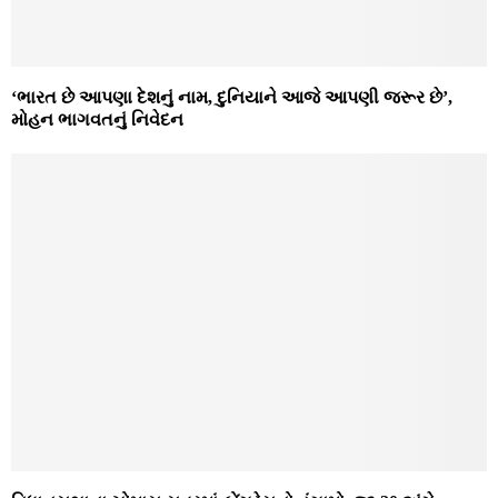
‘ભારત છે આપણા દેશનું નામ, દુનિયાને આજે આપણી જરૂર છે’,
મોહન ભાગવતનું નિવેદન