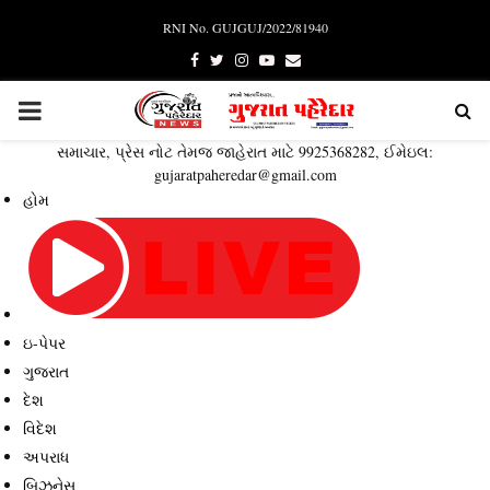
RNI No. GUJGUJ/2022/81940
Facebook
Twitter
Instagram
Youtube
Email
PRIMARY
સમાચાર, પ્રેસ નોટ તેમજ જાહેરાત માટે 9925368282, ઈમેઇલ:
MENU
gujaratpaheredar@gmail.com
હોમ
ઇ-પેપર
ગુજરાત
દેશ
વિદેશ
અપરાધ
બિઝનેસ