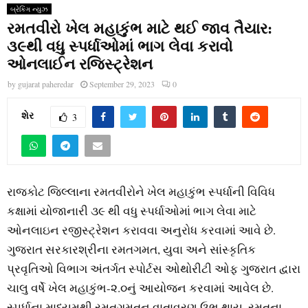
બ્રેકિંગ ન્યુઝ
રમતવીરો ખેલ મહાકુંભ માટે થઈ જાવ તૈયાર:
૩૯થી વધુ સ્પર્ધાઓમાં ભાગ લેવા કરાવો
ઓનલાઈન રજિસ્ટ્રેશન
by
gujarat paheredar
September 29, 2023
0
શેર
3
રાજકોટ જિલ્લાના રમતવીરોને ખેલ મહાકુંભ સ્પર્ધાની વિવિધ
કક્ષામાં યોજાનારી ૩૯ થી વધુ સ્પર્ધાઓમાં ભાગ લેવા માટે
ઓનલાઇન રજીસ્ટ્રેશન કરાવવા અનુરોધ કરવામાં આવે છે.
ગુજરાત સરકારશ્રીના રમતગમત, યુવા અને સાંસ્કૃતિક
પ્રવૃતિઓ વિભાગ અંતર્ગત સ્પોર્ટસ ઓથોરીટી ઓફ ગુજરાત દ્વારા
ચાલુ વર્ષે ખેલ મહાકુંભ-૨.૦નું આયોજન કરવામાં આવેલ છે.
સ્પર્ધાના માધ્યમથી રમતગમતનુ વાતાવરણ ઉભુ થાય, રમતના