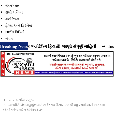
રમતગમત
રાશી ભવિષ્ય
મનોરંજન
હેલ્થ અને ફિટનેસ
લાઈવ વિડિયો
સંપર્ક
Breaking News
 છે વધુ એક અમેઝિંગ ફિચર્સ! જાણો સંપૂર્ણ માહિતી
⇝ Instagram
Home
બ્રેકિંગ ન્યુઝ
રમતવીરો ખેલ મહાકુંભ માટે થઈ જાવ તૈયાર: ૩૯થી વધુ સ્પર્ધાઓમાં ભાગ લેવા
કરાવો ઓનલાઈન રજિસ્ટ્રેશન