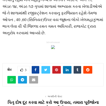
અંડર-૧૪, અંડર-૧૭ ગૃપમાં શાળામાં અભ્યાસ કરતા ખેલાડીઓએ
જે તે શાળામાંથી રજીસ્ટ્રેશન કરવાનુ ફરજિયાત રહેશે તેમજ
ઓપન , 40 ,60 (સિનિયર)ઉપર વય જૂથના લોકો ખેલમહાકુંભમાં
ભાગ લેવા વી પી જિલ્લા રમત ગમત અધિકારી, રાજકોટ દ્રારા
અનુરોધ કરવામાં આવ્યો છે.
Advertisement
શેર
3
અગાઉની પોસ્ટ
પિતૃ દોષ દૂર કરવા માટે કરો આ ઉપાય, તમારા પૂર્વજોના