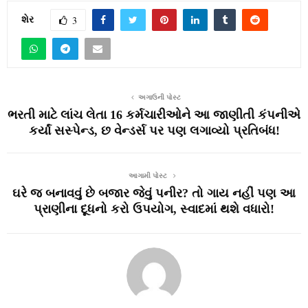
શેર
3
અગાઉની પોસ્ટ
ભરતી માટે લાંચ લેતા 16 કર્મચારીઓને આ જાણીતી કંપનીએ
કર્યાં સસ્પેન્ડ, છ વેન્ડર્સ પર પણ લગાવ્યો પ્રતિબંધ!
આગામી પોસ્ટ
ઘરે જ બનાવવું છે બજાર જેવું પનીર? તો ગાય નહીં પણ આ
પ્રાણીના દૂધનો કરો ઉપયોગ, સ્વાદમાં થશે વધારો!