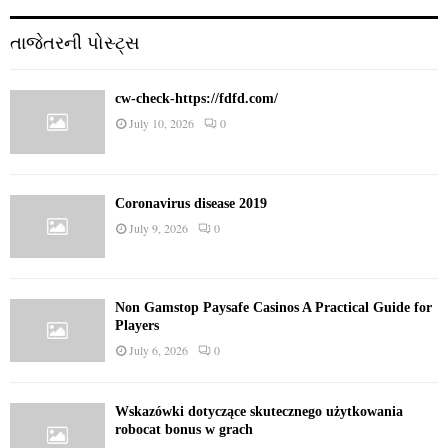
તાજેતરની પોસ્ટ્સ
cw-check-https://fdfd.com/
July 10, 2026
0
Coronavirus disease 2019
July 9, 2026
0
Non Gamstop Paysafe Casinos A Practical Guide for
Players
July 6, 2026
0
Wskazówki dotyczące skutecznego użytkowania
robocat bonus w grach