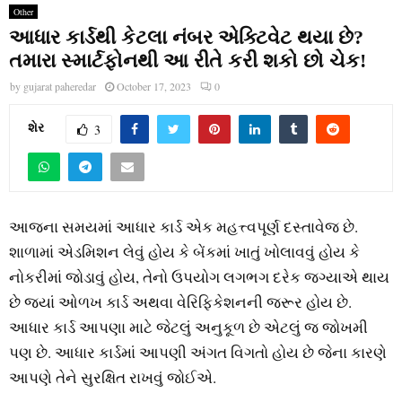
Other
આધાર કાર્ડથી કેટલા નંબર એક્ટિવેટ થયા છે?
તમારા સ્માર્ટફોનથી આ રીતે કરી શકો છો ચેક!
by
gujarat paheredar
October 17, 2023
0
શેર
3
આજના સમયમાં આધાર કાર્ડ એક મહત્ત્વપૂર્ણ દસ્તાવેજ છે.
શાળામાં એડમિશન લેવું હોય કે બેંકમાં ખાતું ખોલાવવું હોય કે
નોકરીમાં જોડાવું હોય, તેનો ઉપયોગ લગભગ દરેક જગ્યાએ થાય
છે જ્યાં ઓળખ કાર્ડ અથવા વેરિફિકેશનની જરૂર હોય છે.
આધાર કાર્ડ આપણા માટે જેટલું અનુકૂળ છે એટલું જ જોખમી
પણ છે. આધાર કાર્ડમાં આપણી અંગત વિગતો હોય છે જેના કારણે
આપણે તેને સુરક્ષિત રાખવું જોઈએ.