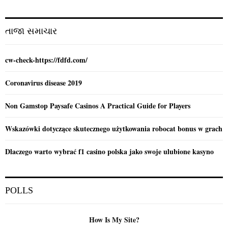
r
R
:
C
તાજા સમાચાર
H
cw-check-https://fdfd.com/
Coronavirus disease 2019
Non Gamstop Paysafe Casinos A Practical Guide for Players
Wskazówki dotyczące skutecznego użytkowania robocat bonus w grach
Dlaczego warto wybrać f1 casino polska jako swoje ulubione kasyno
POLLS
How Is My Site?