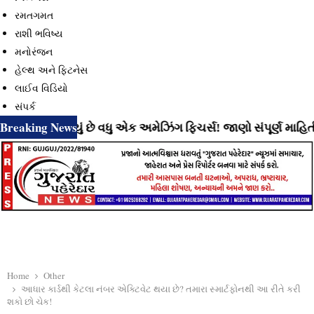
રમતગમત
રાશી ભવિષ્ય
મનોરંજન
હેલ્થ અને ફિટનેસ
લાઈવ વિડિયો
સંપર્ક
Breaking News
ાવી રહ્યું છે વધુ એક અમેઝિંગ ફિચર્સ! જાણો સંપૂર્ણ માહિતી
⇝ 
Home
Other
આધાર કાર્ડથી કેટલા નંબર એક્ટિવેટ થયા છે? તમારા સ્માર્ટફોનથી આ રીતે કરી
શકો છો ચેક!