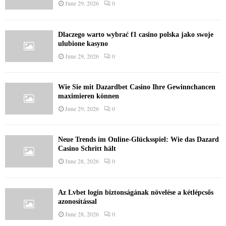
June 29, 2026
0
Dlaczego warto wybrać f1 casino polska jako swoje
ulubione kasyno
June 29, 2026
0
Wie Sie mit Dazardbet Casino Ihre Gewinnchancen
maximieren können
June 29, 2026
0
Neue Trends im Online-Glücksspiel: Wie das Dazard
Casino Schritt hält
June 28, 2026
0
Az Lvbet login biztonságának növelése a kétlépcsős
azonosítással
June 28, 2026
0