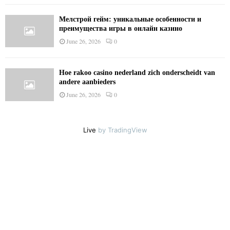
Мелстрой гейм: уникальные особенности и
преимущества игры в онлайн казино
June 26, 2026
0
Hoe rakoo casino nederland zich onderscheidt van
andere aanbieders
June 26, 2026
0
Live
by TradingView