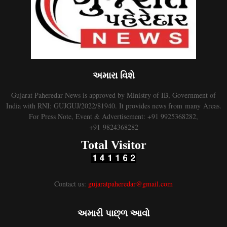
અમારા વિશે
Gujarat Paheredar News is approved by Ministry of IB, Government of
India with RNI: GUJGUJ/2022/81940. It provides news from many Areas.
For Press Note, Event & Advertisement: +91 9925368282,
+91 9824368282
Total Visitor
Contact us:
gujaratpaheredar@gmail.com
અમારી પાછ્ળ આવો