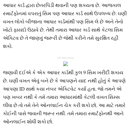
આધાર કાર્ડ દ્વારા છેતરપિંડી થવાની પણ શક્યતા છે. આજકાલ
સ્માર્ટફોનમાં વપરાતું સિમ પણ આધાર કાર્ડ સાથે ઉપલબ્ધ છે. ઘણી
વખત લોકો બીજાના આધાર કાર્ડમાંથી પણ સિમ લે છે અને તેનો
ખોટો ફાયદો ઉઠાવે છે. તેથી તમારા આધાર કાર્ડ સાથે કેટલા સિમ
એક્ટિવ છે તે જાણવું જરૂરી છે જેથી કરીને તમે સુરક્ષિત રહી
શકો.
Advertisement
જણાવી દઈએ કે એક આધાર કાર્ડથી કુલ 9 સિમ ખરીદી શકાય
છે. ઘણી વખત એવું બને છે કે આપણને યાદ નથી હોતું કે આપણે
આપણા ID સાથે કયા નંબર એક્ટિવેટ કર્યા હતા. જો તમને એ
પણ ખબર નથી કે તમે તમારા આધારમાંથી કેટલી વખત સિમ્સ
લીધા છે તો તમે તેને ઓનલાઈન ચેક કરી શકો છો. આ માટે તમારે
કોઈની પાસે જવાની જરૂર નથી. તમે તમારા સ્માર્ટફોનથી આને
ઓનલાઈન શોધી શકો છો.