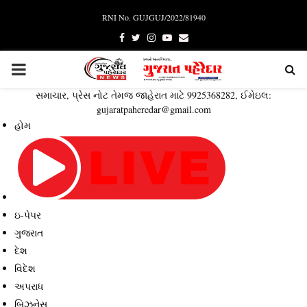
RNI No. GUJGUJ/2022/81940
Facebook
Twitter
Instagram
Youtube
Email
PRIMARY
સમાચાર, પ્રેસ નોટ તેમજ જાહેરાત માટે 9925368282, ઈમેઇલ:
MENU
gujaratpaheredar@gmail.com
હોમ
ઇ-પેપર
ગુજરાત
દેશ
વિદેશ
અપરાધ
બિઝનેસ