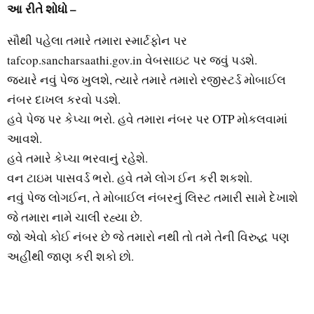
આ રીતે શોધો –
સૌથી પહેલા તમારે તમારા સ્માર્ટફોન પર
tafcop.sancharsaathi.gov.in વેબસાઇટ પર જવું પડશે.
જ્યારે નવું પેજ ખુલશે, ત્યારે તમારે તમારો રજીસ્ટર્ડ મોબાઈલ
નંબર દાખલ કરવો પડશે.
હવે પેજ પર કેપ્ચા ભરો. હવે તમારા નંબર પર OTP મોકલવામાં
આવશે.
હવે તમારે કેપ્ચા ભરવાનું રહેશે.
વન ટાઇમ પાસવર્ડ ભરો. હવે તમે લોગ ઈન કરી શકશો.
નવું પેજ લોગઈન, તે મોબાઈલ નંબરનું લિસ્ટ તમારી સામે દેખાશે
જે તમારા નામે ચાલી રહ્યા છે.
જો એવો કોઈ નંબર છે જે તમારો નથી તો તમે તેની વિરુદ્ધ પણ
અહીંથી જાણ કરી શકો છો.