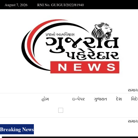
August 7, 2026
RNI No. GUJGUJ/2022/81940
સમાચા
હોમ
ઇ-પેપર
ગુજરાત
દેશ
વિદ
સમાચા
Breaking News