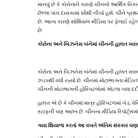
માનવું છે કે કોરોનાને કારણે ચીનનો આર્થિક વિક
છેલ્લા પાંચ દાયકામાં સૌથી નીચો હશે. ચીને પ્રથમ 
છે. આના કારણે સોશિયલ મીડિયા પર ફેલાઈ રહેલ
છે.
કોરોના અને બિઝનેસ બંનેમાં ચીનની હાલત ખર
કોરોના અને બિઝનેસ બંનેમાં ચીનની હાલત ખરાબ
ઝડપથી વધી રહ્યો છે. ચીનમાં મોટાભાગના મેડિક
ચીનની મોટાભાગની હોસ્પિટલોમાં એટલા બધા દર્દ
હાલત એ છે કે ચીનમાં માત્ર હોસ્પિટલમાં બેડ, 
સ્ટાફની પણ અછત છે. ચીનના મીડિયા રિપોર્ટ્સમા
ગયા શિયાળા કરતાં આ વખતે અંતિમ સંસ્કાર ઘણા