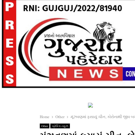
Home
Other
મૂંઝવણમાં ફસાયું ચીન, કોરોનાથી જીવ બચા
Other
બ્રેકિંગ ન્યુઝ