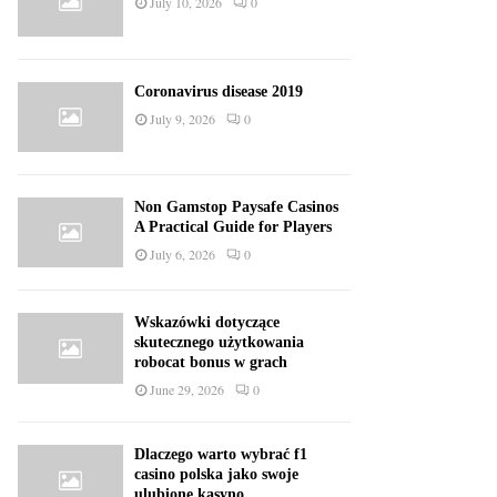
July 10, 2026
0
Coronavirus disease 2019
July 9, 2026
0
Non Gamstop Paysafe Casinos
A Practical Guide for Players
July 6, 2026
0
Wskazówki dotyczące
skutecznego użytkowania
robocat bonus w grach
June 29, 2026
0
Dlaczego warto wybrać f1
casino polska jako swoje
ulubione kasyno