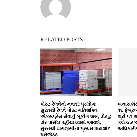
RELATED POSTS
પોસ્ટ-રેલવેનો નવતર પ્રયોગ:
બનાસકાંઠ
સુરતથી રેલવે પોસ્ટ ગતિશક્તિ
૧૬ ફેબ્
એક્સપ્રેસ સેવાનું બૂકીંગ શરૂ, ડોર ટુ
શ્રી ૫૧ શ
ડોર પાર્સલ પહોંચાડવામાં આવશે,
કલેક્ટર
સુરતથી વારાણસીનો પ્રથમ પાયલોટ
અધિકારી
પ્રોજેક્ટ