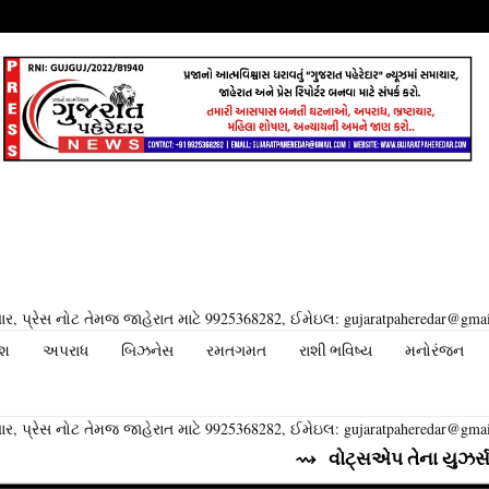
ર, પ્રેસ નોટ તેમજ જાહેરાત માટે 9925368282, ઈમેઇલ: gujaratpaheredar@gma
ેશ
અપરાધ
બિઝનેસ
રમતગમત
રાશી ભવિષ્ય
મનોરંજન
ર, પ્રેસ નોટ તેમજ જાહેરાત માટે 9925368282, ઈમેઇલ: gujaratpaheredar@gma
⇝ વોટ્સએપ તેના યુઝર્સ માટે લાવી ર