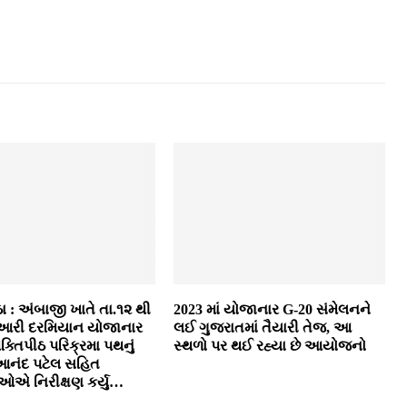
ા : અંબાજી ખાતે તા.૧૨ થી
2023 માં યોજાનાર G-20 સંમેલનને
રુઆરી દરમિયાન યોજાનાર
લઈ ગુજરાતમાં તૈયારી તેજ, આ
ક્તિપીઠ પરિક્રમા પથનું
સ્થળો પર થઈ રહ્યા છે આયોજનો
 આનંદ પટેલ સહિત
ઓએ નિરીક્ષણ કર્યુ…