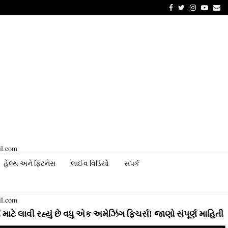
Facebook
Twitter
Instagram
Youtu
Em
il.com
હેલ્થ અને ફિટનેસ
લાઈવ વિડિયો
સંપર્ક
il.com
હ્યું છે વધુ એક અમેઝિંગ ફિચર્સ! જાણો સંપૂર્ણ માહિતી
⇝ Insta