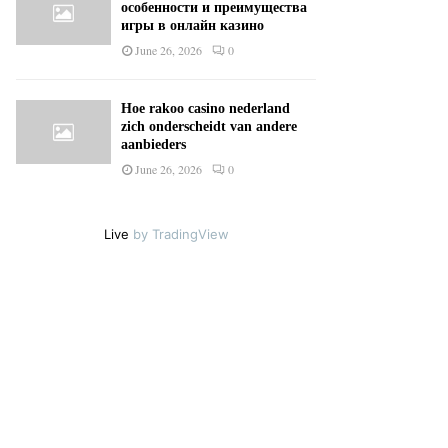
особенности и преимущества
игры в онлайн казино
June 26, 2026
0
Hoe rakoo casino nederland
zich onderscheidt van andere
aanbieders
June 26, 2026
0
Live
by TradingView