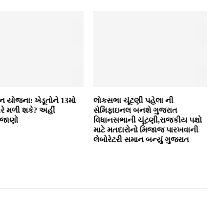
 યોજના: ખેડૂતોને 13મો
લોકસભા ચૂંટણી પહેલા ની
ારે મળી શકે? અહીં
સેમિફાઇનલ બનશે ગુજરાત
 જાણો
વિધાનસભાની ચૂંટણી,રાજકીય પક્ષો
માટે મતદારોનો મિજાજ પારખવાની
લેબોરેટરી સમાન બન્યું ગુજરાત