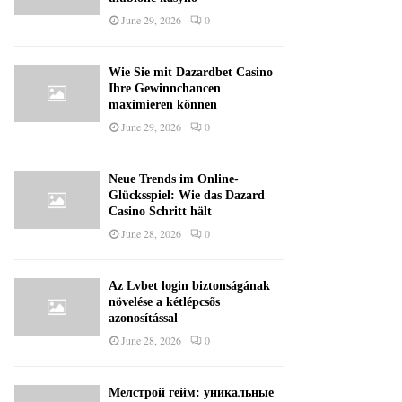
June 29, 2026
0
Wie Sie mit Dazardbet Casino
Ihre Gewinnchancen
maximieren können
June 29, 2026
0
Neue Trends im Online-
Glücksspiel: Wie das Dazard
Casino Schritt hält
June 28, 2026
0
Az Lvbet login biztonságának
növelése a kétlépcsős
azonosítással
June 28, 2026
0
Мелстрой гейм: уникальные