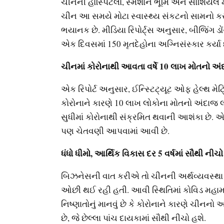
ચીનની હોસ્પિટલો, સ્મશાન ભૂમિ અને સોશિયલ મી
ચીન આ સમયે મોટા સ્વાસ્થ્ય સંકટનો સામનો કરી 
ભયાનક છે. મીડિયા રિપોર્ટ્સ અનુસાર, બીજિંગ ડ
એક દિવસમાં 150 મૃતદેહોના અગ્નિસંસ્કાર કર્યા
ચીનમાં કોરોનાથી આવતા વર્ષે 10 લાખ મોતનો અ
એક રિપોર્ટ અનુસાર, ઈન્સ્ટિટ્યૂટ ઓફ હેલ્થ મ
કોરોનાને કારણે 10 લાખ લોકોના મોતનો અંદાજ લ
સુધીમાં કોરોનાથી સંક્રમિત થવાની આશંકા છે. એટ
પણ ચેતવણી આપવામાં આવી છે.
ધંધો ધીમો, આર્થિક વિકાસ દર 5 વર્ષમાં સૌથી ની
બિઝનેસની વાત કરીએ તો ચીનની અર્થવ્યવસ્થા તે
ઓછી થઈ રહી હતી. આવી સ્થિતિમાં કોવિડ મહામાર
નિષ્ણાતોનું માનવું છે કે કોરોનાને કારણે ચીનન
છે, જે છેલ્લા પાંચ દાયકામાં સૌથી નીચો હશે.