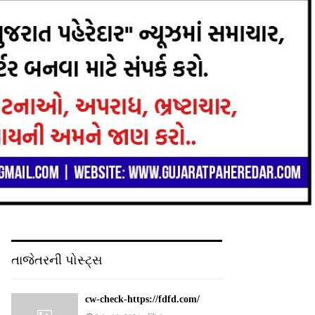
તાજેતરની પોસ્ટ્સ
cw-check-https://fdfd.com/