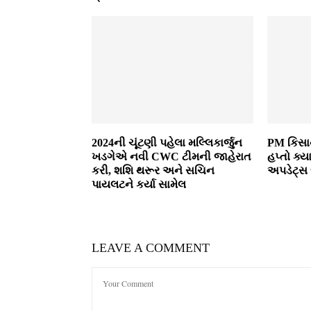
2024ની ચૂંટણી પહેલા મલ્લિકાર્જુન
PM કિસાન
ખડગેએ નવી CWC ટીમની જાહેરાત
હપ્તો ક્ય
કરી, શશિ થરૂર અને સચિન
અપડેટ્સ
પાયલટને કર્યા સામેલ
LEAVE A COMMENT