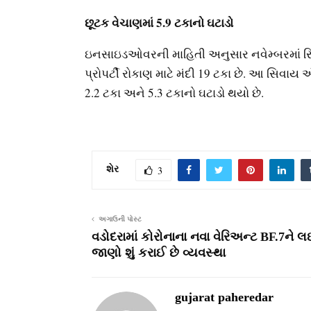
છૂટક વેચાણમાં 5.9 ટકાનો ઘટાડો
ઇનસાઇડઓવરની માહિતી અનુસાર નવેમ્બરમાં રિટેલ 
પ્રોપર્ટી રોકાણ માટે મંદી 19 ટકા છે. આ સિવાય
2.2 ટકા અને 5.3 ટકાનો ઘટાડો થયો છે.
શેર
3
અગાઉની પોસ્ટ
વડોદરામાં કોરોનાના નવા વેરિઅન્ટ BF.7ને લ
જાણો શું કરાઈ છે વ્યવસ્થા
gujarat paheredar