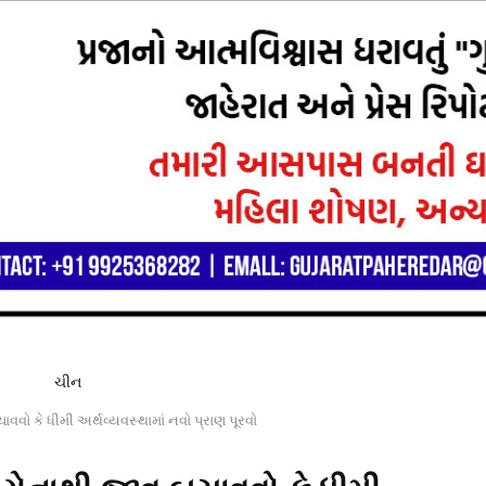
વવો કે ધીમી અર્થવ્યવસ્થામાં નવો પ્રાણ પૂરવો