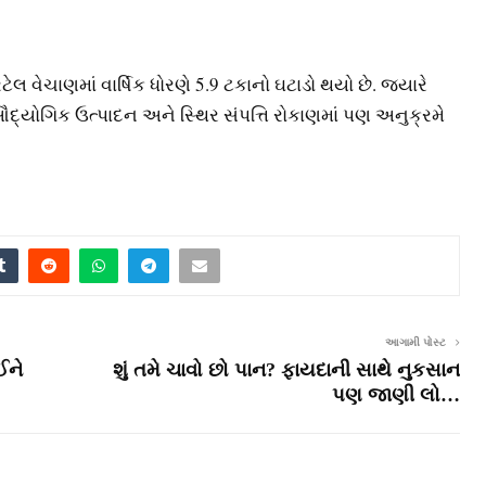
વેચાણમાં વાર્ષિક ધોરણે 5.9 ટકાનો ઘટાડો થયો છે. જ્યારે
 ઔદ્યોગિક ઉત્પાદન અને સ્થિર સંપત્તિ રોકાણમાં પણ અનુક્રમે
આગામી પોસ્ટ
ઈને
શું તમે ચાવો છો પાન? ફાયદાની સાથે નુકસાન
પણ જાણી લો…