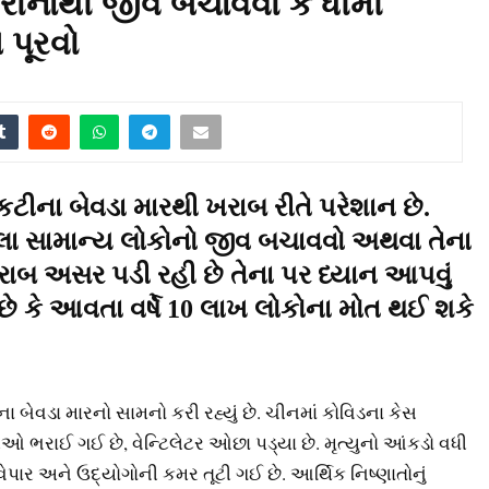
ોરોનાથી જીવ બચાવવો કે ધીમી
 પૂરવો
ીના બેવડા મારથી ખરાબ રીતે પરેશાન છે.
યેલા સામાન્ય લોકોનો જીવ બચાવવો અથવા તેના
ખરાબ અસર પડી રહી છે તેના પર ધ્યાન આપવું
ે છે કે આવતા વર્ષે 10 લાખ લોકોના મોત થઈ શકે
 બેવડા મારનો સામનો કરી રહ્યું છે. ચીનમાં કોવિડના કેસ
રીઓ ભરાઈ ગઈ છે, વેન્ટિલેટર ઓછા પડ્યા છે. મૃત્યુનો આંકડો વધી
 વેપાર અને ઉદ્યોગોની કમર તૂટી ગઈ છે. આર્થિક નિષ્ણાતોનું