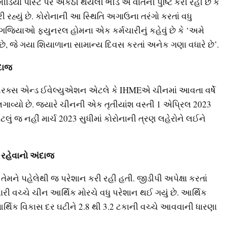
ડિયા પોસ્ટ પર એકઠી થયેલી ભીડ એ વાતની પુષ્ટિ કરી રહી છે કે
રહ્યું છે. કોરોનાની આ સ્થિતિ અગાઉના તરંગો કરતાં વધુ
ોંગજિયાઓ ફ્યુનરલ હોમના એક કર્મચારીનું કહેવું છે કે ‘અમે
 છે, જે ગયા શિયાળાના સામાન્ય દિવસ કરતાં અનેક ગણા વધારે છે’.
ંદાજ
ેટ્રિક્સ એન્ડ ઈવેલ્યુએશન એટલે કે IHMEએ ચીનમાં આવતા વર્ષે
ગાવ્યો છે. જ્યારે ચીનની એક તૃતીયાંશ વસ્તી 1 એપ્રિલ 2023
લું જ નહીં માર્ચ 2023 સુધીમાં કોરોનાની ત્રણ લહેરોને લઈને
ચો રહેવાનો અંદાજ
મને પહેલેથી જ પરેશાન કરી રહી હતી. જીડીપી અપેક્ષા કરતાં
ી વચ્ચે ચીન આર્થિક મોરચે વધુ પરેશાન થઈ ગયું છે. આર્થિક
ો આર્થિક વિકાસ દર ઘટીને 2.8 થી 3.2 ટકાની વચ્ચે આવવાની ધારણા