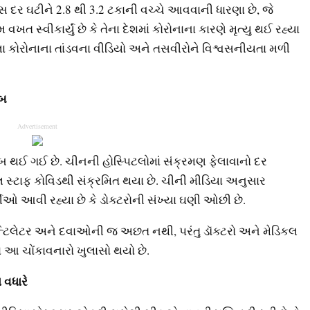
ાસ દર ઘટીને 2.8 થી 3.2 ટકાની વચ્ચે આવવાની ધારણા છે, જે
વખત સ્વીકાર્યું છે કે તેના દેશમાં કોરોનાના કારણે મૃત્યુ થઈ રહ્યા
ા કોરોનાના તાંડવના વીડિયો અને તસવીરોને વિશ્વસનીયતા મળી
ાબ
Advertisement
 થઈ ગઈ છે. ચીનની હોસ્પિટલોમાં સંક્રમણ ફેલાવાનો દર
લ સ્ટાફ કોવિડથી સંક્રમિત થયા છે. ચીની મીડિયા અનુસાર
ીઓ આવી રહ્યા છે કે ડોક્ટરોની સંખ્યા ઘણી ઓછી છે.
વેન્ટિલેટર અને દવાઓની જ અછત નથી, પરંતુ ડૉક્ટરો અને મેડિકલ
ં આ ચોંકાવનારો ખુલાસો થયો છે.
 વધારે