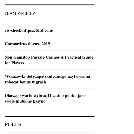
:
C
તાજા સમાચાર
H
cw-check-https://fdfd.com/
Coronavirus disease 2019
Non Gamstop Paysafe Casinos A Practical Guide
for Players
Wskazówki dotyczące skutecznego użytkowania
robocat bonus w grach
Dlaczego warto wybrać f1 casino polska jako
swoje ulubione kasyno
POLLS