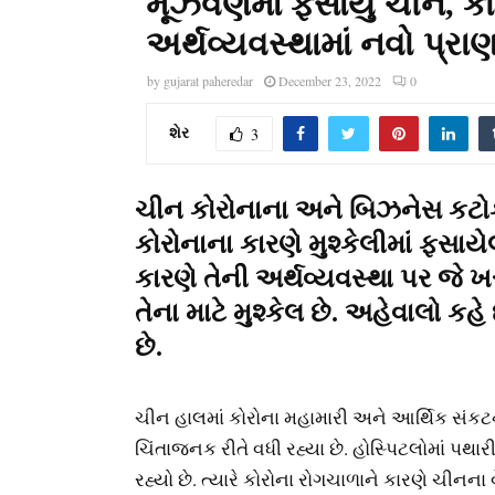
મૂંઝવણમાં ફસાયું ચીન, ક
અર્થવ્યવસ્થામાં નવો પ્રાણ
by
gujarat paheredar
December 23, 2022
0
શેર
3
ચીન કોરોનાના અને બિઝનેસ કટોકટ
કોરોનાના કારણે મુશ્કેલીમાં ફસા
કારણે તેની અર્થવ્યવસ્થા પર જે 
તેના માટે મુશ્કેલ છે. અહેવાલો કહ
છે.
ચીન હાલમાં કોરોના મહામારી અને આર્થિક સંકટના
ચિંતાજનક રીતે વધી રહ્યા છે. હોસ્પિટલોમાં પથા
રહ્યો છે. ત્યારે કોરોના રોગચાળાને કારણે ચીનના