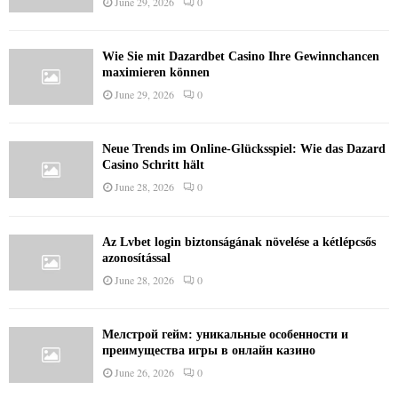
June 29, 2026
0
Wie Sie mit Dazardbet Casino Ihre Gewinnchancen
maximieren können
June 29, 2026
0
Neue Trends im Online-Glücksspiel: Wie das Dazard
Casino Schritt hält
June 28, 2026
0
Az Lvbet login biztonságának növelése a kétlépcsős
azonosítással
June 28, 2026
0
Мелстрой гейм: уникальные особенности и
преимущества игры в онлайн казино
June 26, 2026
0