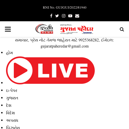
RNI No. GUJGUJ/2022/81940
Facebook
Twitter
Instagram
Youtube
Email
PRIMARY
સમાચાર, પ્રેસ નોટ તેમજ જાહેરાત માટે 9925368282, ઈમેઇલ:
MENU
gujaratpaheredar@gmail.com
હોમ
ઇ-પેપર
ગુજરાત
દેશ
વિદેશ
અપરાધ
બિઝનેસ