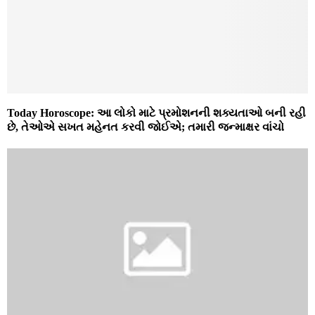
Today Horoscope: આ લોકો માટે પ્રમોશનની શક્યતાઓ બની રહી
છે, તેઓએ સખત મહેનત કરવી જોઈએ; તમારી જન્માક્ષર વાંચો