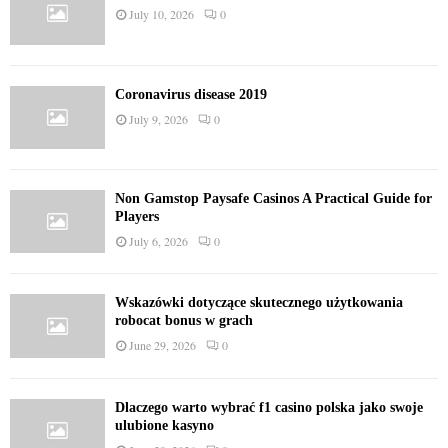
July 10, 2026
0
Coronavirus disease 2019
July 9, 2026
0
Non Gamstop Paysafe Casinos A Practical Guide for
Players
July 6, 2026
0
Wskazówki dotyczące skutecznego użytkowania
robocat bonus w grach
June 29, 2026
0
Dlaczego warto wybrać f1 casino polska jako swoje
ulubione kasyno