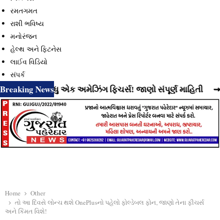
રમતગમત
રાશી ભવિષ્ય
મનોરંજન
હેલ્થ અને ફિટનેસ
લાઈવ વિડિયો
સંપર્ક
Breaking News
્યું છે વધુ એક અમેઝિંગ ફિચર્સ! જાણો સંપૂર્ણ માહિતી
⇝ Insta
Home
Other
તો આ દિવસે લોન્ચ થશે OnePlusનો પહેલો ફોલ્ડેબલ ફોન, જાણો તેના ફીચર્સ
અને કિંમત વિશે!