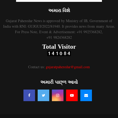
અમારા વિશે
Gujarat Paheredar News is approved by Ministry of IB, Government of
India with RNI: GUJGUJ/2022/81940. It provides news from many Areas.
For Press Note, Event & Advertisement: +91 9925368282,
+91 9824368282
Total Visitor
Contact us:
gujaratpaheredar@gmail.com
અમારી પાછ્ળ આવો