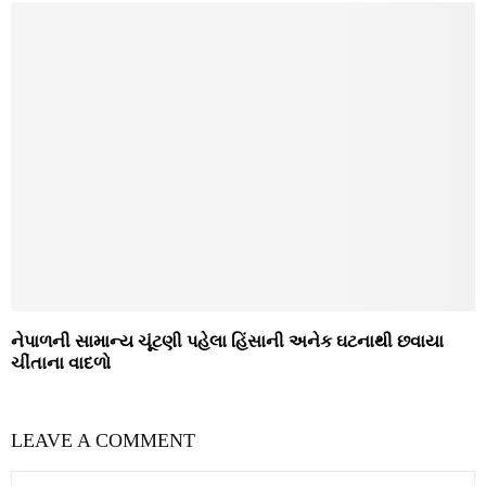
નેપાળની સામાન્ય ચૂંટણી પહેલા હિંસાની અનેક ઘટનાથી છવાયા
ચીંતાના વાદળો
LEAVE A COMMENT