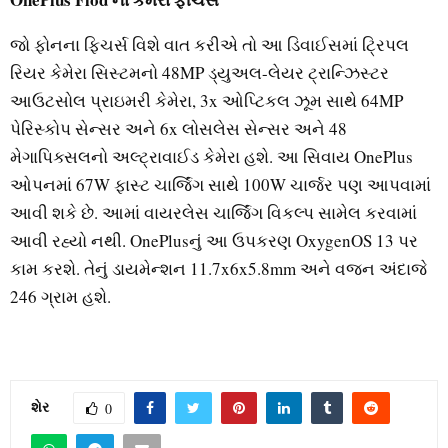
જો ફોનના ફિચર્સ વિશે વાત કરીએ તો આ ડિવાઈસમાં ટ્રિપલ
રિયર કેમેરા સિસ્ટમનો 48MP ડ્યુઅલ-લેયર ટ્રાન્ઝિસ્ટર
આઉટસોલ પ્રાઇમરી કેમેરા, 3x ઓપ્ટિકલ ઝૂમ સાથે 64MP
પેરિસ્કોપ સેન્સર અને 6x લોસલેસ સેન્સર અને 48
મેગાપિક્સલનો અલ્ટ્રાવાઈડ કેમેરા હશે. આ સિવાય OnePlus
ઓપનમાં 67W ફાસ્ટ ચાર્જિંગ સાથે 100W ચાર્જર પણ આપવામાં
આવી શકે છે. આમાં વાયરલેસ ચાર્જિંગ વિકલ્પ સામેલ કરવામાં
આવી રહ્યો નથી. OnePlusનું આ ઉપકરણ OxygenOS 13 પર
કામ કરશે. તેનું ડાયમેન્શન 11.7x6x5.8mm અને વજન અંદાજે
246 ગ્રામ હશે.
શેર
0