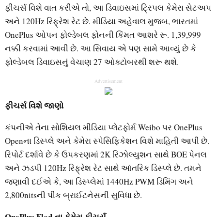
ફીચર્સ વિશે વાત કરીએ તો, આ ડિવાઇસમાં ટ્રિપલ કેમેરા સેટઅપ
અને 120Hz રિફ્રેશ રેટ છે. મીડિયા અહેવાલ મુજબ, ભારતમાં
OnePlus ઓપન ફોલ્ડેબલ ફોનની કિંમત આશરે રૂ. 1,39,999
નક્કી કરવામાં આવી છે. આ સિવાય એ પણ સામે આવ્યું છે કે
ફોલ્ડેબલ ડિવાઇસનું વેચાણ 27 ઓક્ટોબરથી શરૂ થશે.
Advertisement
ફીચર્સ વિશે જાણો
કંપનીએ તેના સોશિયલ મીડિયા પ્લેટફોર્મ Weibo પર OnePlus
Openના ડિસ્પ્લે અને કેમેરા સ્પેસિફિકેશન વિશે માહિતી આપી છે.
રિપોર્ટ દર્શાવે છે કે ઉપકરણમાં 2K રિઝોલ્યુશન સાથે BOE પેનલ
અને ઝડપી 120Hz રિફ્રેશ રેટ સાથે આંતરિક ડિસ્પ્લે છે. તમને
જણાવી દઈએ કે, આ ડિસ્પ્લેમાં 1440Hz PWM ડિમિંગ અને
2,800nitsની પીક બ્રાઈટનેસની સુવિધા છે.
OnePlus Flod ના કેમેરા ફીચર્સ