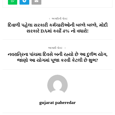
અગાઉની પોસ્ટ
દિવાળી પહેલા સરકારી કર્મચારીઓની બલ્લે બલ્લે, મોદી
સરકારે DAમાં કર્યો 4% નો વધારો!
આગામી પોસ્ટ
નવરાત્રિના પાંચમા દિવસે બની રહ્યો છે આ દુર્લભ યોગ,
જાણો આ યોગમાં પૂજા કરવી કેટલી છે શુભ?
gujarat paheredar