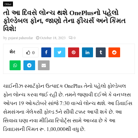
Other
તો આ દિવસે લોન્ચ થશે OnePlusનો પહેલો
ફોલ્ડેબલ ફોન, જાણો તેના ફીચર્સ અને કિંમત
વિશે!
by
gujarat paheredar
October 18, 2023
0
શેર
0
ચાઈનીઝ સ્માર્ટફોન ઉત્પાદક OnePlus તેનો પહેલો ફોલ્ડેબલ
ફોન લોન્ચ કરવા જઈ રહી છે. તમને જણાવી દઈએ કે વનપ્લસ
ઓપન 19 ઓક્ટોબરે સાંજે 7:30 વાગ્યે લોન્ચ થશે. આ ડિવાઈસ
સેમસંગના ગેલેક્સી ફોલ્ડ 5ને સીધી ટક્કર આપી શકે છે. આ
સિવાય ઘણા નવા મીડિયા રિપોર્ટ્સ સામે આવ્યા છે કે આ
ડિવાઇસની કિંમત રૂ. 1,00,000થી વધુ છે.