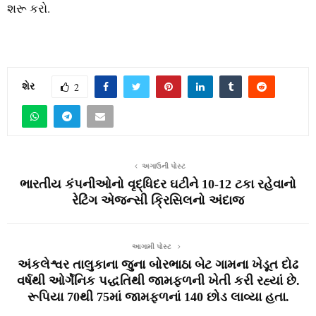
શરૂ કરો.
શેર
2
અગાઉની પોસ્ટ
ભારતીય કંપનીઓનો વૃદ્ધિદર ઘટીને 10-12 ટકા રહેવાનો
રેટિંગ એજન્સી ક્રિસિલનો અંદાજ
આગામી પોસ્ટ
અંકલેશ્વર તાલુકાના જુના બોરભાઠા બેટ ગામના ખેડૂત દોઢ
વર્ષથી ઓર્ગેનિક પદ્ધતિથી જામફળની ખેતી કરી રહ્યાં છે.
રૂપિયા 70થી 75માં જામફળનાં 140 છોડ લાવ્યા હતા.