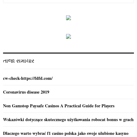
e
a
S
r
c
E
h
f
A
o
r
R
:
C
તાજા સમાચાર
H
cw-check-https://fdfd.com/
Coronavirus disease 2019
Non Gamstop Paysafe Casinos A Practical Guide for Players
Wskazówki dotyczące skutecznego użytkowania robocat bonus w grach
Dlaczego warto wybrać f1 casino polska jako swoje ulubione kasyno