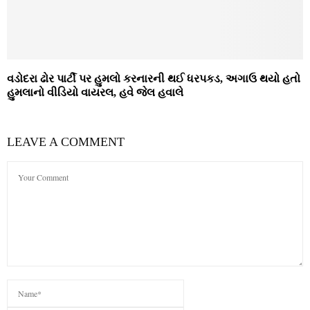
વડોદરા ઢોર પાર્ટી પર હુમલો કરનારની થઈ ધરપકડ, અગાઉ થયો હતો
હુમલાનો વીડિયો વાયરલ, હવે જેલ હવાલે
LEAVE A COMMENT