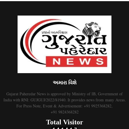
અમારા વિશે
Gujarat Paheredar News is approved by Ministry of IB, Government of
India with RNI: GUJGUJ/2022/81940. It provides news from many Areas.
For Press Note, Event & Advertisement: +91 9925368282,
+91 9824368282
Total Visitor