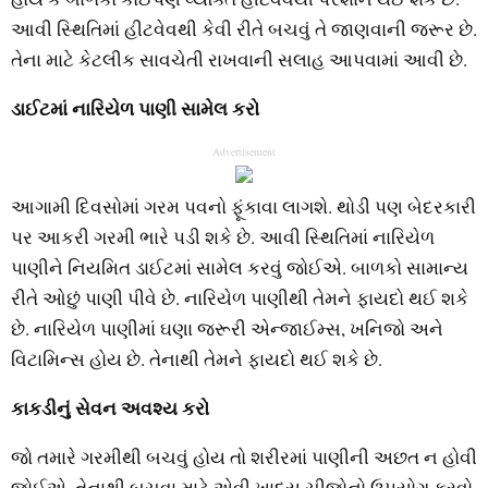
આવી સ્થિતિમાં હીટવેવથી કેવી રીતે બચવું તે જાણવાની જરૂર છે.
તેના માટે કેટલીક સાવચેતી રાખવાની સલાહ આપવામાં આવી છે.
ડાઈટમાં નારિયેળ પાણી સામેલ કરો
Advertisement
આગામી દિવસોમાં ગરમ ​​પવનો ફૂંકાવા લાગશે. થોડી પણ બેદરકારી
પર આકરી ગરમી ભારે પડી શકે છે. આવી સ્થિતિમાં નારિયેળ
પાણીને નિયમિત ડાઈટમાં સામેલ કરવું જોઈએ. બાળકો સામાન્ય
રીતે ઓછું પાણી પીવે છે. નારિયેળ પાણીથી તેમને ફાયદો થઈ શકે
છે. નારિયેળ પાણીમાં ઘણા જરૂરી એન્જાઈમ્સ, ખનિજો અને
વિટામિન્સ હોય છે. તેનાથી તેમને ફાયદો થઈ શકે છે.
કાકડીનું સેવન અવશ્ય કરો
જો તમારે ગરમીથી બચવું હોય તો શરીરમાં પાણીની અછત ન હોવી
જોઈએ. તેનાથી બચવા માટે એવી ખાદ્ય ચીજોનો ઉપયોગ કરવો