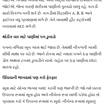
જોઈએ, જેના કારણે શરીરમાં પાણીનો પુરવઠો ચાલુ રહે. કાકડી
સારો વિકલ્પ બની શકે છે. કાકડીમાં વિટામીન A, B, K અને
ફાઈબર વધુ પ્રમાણમાં મળે છે. તેને ખાવાથી હીટ સ્ટ્રોકથી
બચવામાં મદદ મળે છે.
થોડીક વાર માટે પાણીમાં પગ ડુબાડો
પગના તળિયા ખૂબ ગરમ થઈ જાય છે. તેમાંથી નીકળતી ગરમી
સીધી માથા પર ચઢે છે. આને રોકવા માટે તમારા પગને ઠંડા પાણીની
ડોલ અથવા ટબમાં ડુબાડીને રાખો. ચહેરા પર ઠંડા પાણીના છાંટા
મારતા રહો.
ઊંઘવાની જગ્યામાં પણ કરો ફેરફાર
સૂવા માટે યોગ્ય જગ્યા પસંદ કરવી પણ જરૂરી છે. જો તમે ઘરના
ઉપરના રૂમમાં સૂતા હોવ અને નીચેના રૂમ ખાલી પડેલા હોય તો
પ્રયાસ કરો કે ઉપરના રૂમમાં ન સૂવો. નીચેના રૂમમાં સૂવાનું