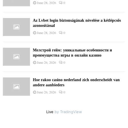
June 28, 2026
0
Az Lvbet login biztonságának növelése a kétlépcsős
azonosítással
June 28, 2026
0
Мелстрой гейм: уникальные особенности и
преимущества игры в онлайн казино
June 26, 2026
0
Hoe rakoo casino nederland zich onderscheidt van
andere aanbieders
June 26, 2026
0
Live
by TradingView