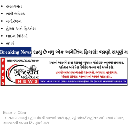
રમતગમત
રાશી ભવિષ્ય
મનોરંજન
હેલ્થ અને ફિટનેસ
લાઈવ વિડિયો
સંપર્ક
Breaking News
ટે લાવી રહ્યું છે વધુ એક અમેઝિંગ ફિચર્સ! જાણો સંપૂર્ણ માહિતી
Home
Other
તમારા કામનું / હીટ વેવથી બાળકો અને વૃદ્ધ રહે એલર્ટ નહીંતર થઈ જશો બીમાર,
અત્યારથી જ આ ટિપ ફોલો કરો