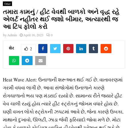
Other
તમારા કામનું / હીટ વેવથી બાળકો અને વૃદ્ધ રહે
એલર્ટ નહીંતર થઈ જશો બીમાર, અત્યારથી જ
આ ટિપ ફોલો કરો
by
Admin
April 16, 2023
0
શેર
2
Heat Wave Alert: ઉનાળાની શરૂઆત થઈ ગઈ છે. વાતાવરણમાં
ગરમી વધવા લાગી છે. આવા સંજોગોમાં ઉનાળાને કારણે
રોગચાળાનો ભય પણ મંડરાઈ રહ્યો છે. સામાન્ય રીતે જ્યારે હીટ
વેવ ચાલી રહ્યું હોય ત્યારે હીટ સ્ટ્રોકનું જોખમ વધારે હોય છે.
ઘણી વખત લોકો સ્ટ્રોકની ઝપટમાં આવે છે, જેના કારણે ઉબકા,
માથાનો દુખાવો, ઊલટી, ઝાડા જેવી ફરિયાદો જોવા મળે છે. મોટા
હોય કે બાળકો કોઈપણ વ્યક્તિ હીટવેવથી પરેશાન થઈ શકે છે.