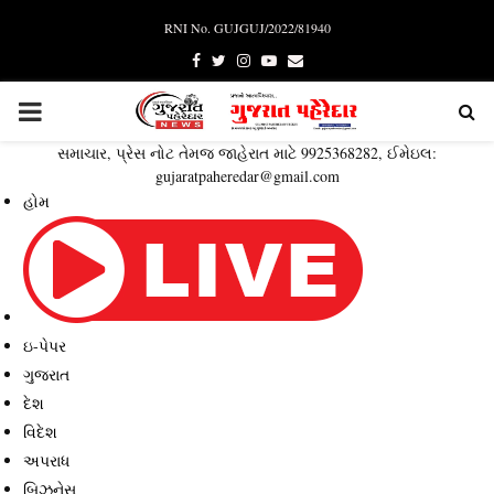
RNI No. GUJGUJ/2022/81940
Facebook
Twitter
Instagram
Youtube
Email
PRIMARY
સમાચાર, પ્રેસ નોટ તેમજ જાહેરાત માટે 9925368282, ઈમેઇલ:
MENU
gujaratpaheredar@gmail.com
હોમ
ઇ-પેપર
ગુજરાત
દેશ
વિદેશ
અપરાધ
બિઝનેસ