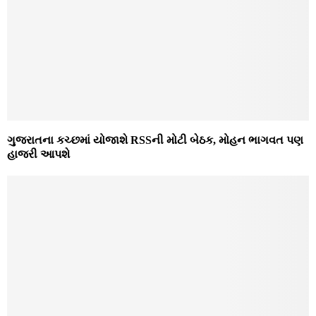
ગુજરાતના કચ્છમાં યોજાશે RSSની મોટી બેઠક, મોહન ભાગવત પણ
હાજરી આપશે