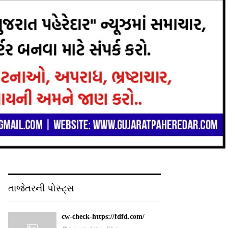
તાજેતરની પોસ્ટ્સ
cw-check-https://fdfd.com/