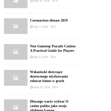
July 10, 2026
0
Coronavirus disease 2019
July 9, 2026
0
Non Gamstop Paysafe Casinos
A Practical Guide for Players
July 6, 2026
0
Wskazówki dotyczące
skutecznego użytkowania
robocat bonus w grach
June 29, 2026
0
Dlaczego warto wybrać f1
casino polska jako swoje
ulubione kasyno