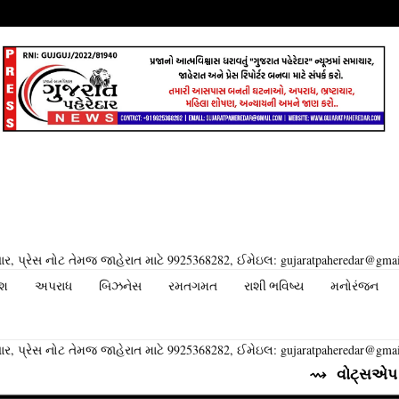
ર, પ્રેસ નોટ તેમજ જાહેરાત માટે 9925368282, ઈમેઇલ: gujaratpaheredar@gma
ેશ
અપરાધ
બિઝનેસ
રમતગમત
રાશી ભવિષ્ય
મનોરંજન
ર, પ્રેસ નોટ તેમજ જાહેરાત માટે 9925368282, ઈમેઇલ: gujaratpaheredar@gma
⇝ વોટ્સએપ તેના યુઝર્સ 