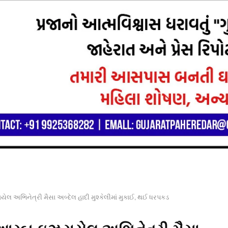
ેલ અભિનેત્રી મૈસા અબ્દેલ હાદી મુશ્કેલીમાં મુકાઈ, થઈ ધરપકડ