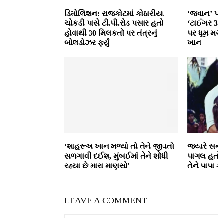
ડિમોલિશન: રાજકોટમાં કોઠારીયા
‘જવાન’ પ
ચોકડી પાસે ટી.પી.રોડ પસાર હતો
‘ટાઈગર 
હોવાથી 30 મિલકતો પર તંત્રનું
પર ધૂમ મ
બોલડોઝર ફર્યું
ખાન
‘શાહરૂખ ખાન મળ્યો તો તેને જીવતો
જ્યારે સ
સળગાવી દઈશ, મુંબઈમાં તેને શોધી
પાગલ હતો
રહ્યા છે મારા માણસો’
તેને પાપા
LEAVE A COMMENT