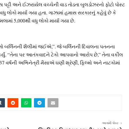
 પટ્ટી અને ઈઝરાયેલ વચ્ચેની વાડ તોડતા બુલડોઝરનો ફોટો પોસ્ટ
 વધુ લોકો માર્યા ગયા હતા. ગાઝામાં હમાસ સરકારનું કહેવું છે કે
ામાં 5,000થી વધુ લોકો માર્યા ગયા છે.
“ચાલો બર્લિનની શૈલીમાં જઈએ,”. જે બર્લિનની દિવાલના પતનના
ત કર્યું. “તેના પર આતંકવાદને ટેકો આપવાનો આરોપ છે,” તેના વકીલ
. 37 વર્ષની અભિનેત્રી મૈસાએ ઘણી શ્રેણી, ફિલ્મો અને નાટકોમાં
આગામી પોસ્ટ