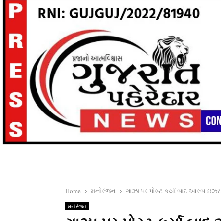
Home
મનોરંજન
ગાઝા પર પોસ્ટ કર્યા બાદ આરબ-ઇઝરાય
મનોરંજન