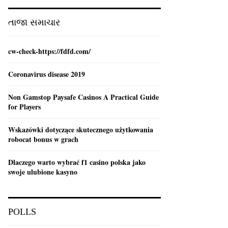
:
C
તાજા સમાચાર
H
cw-check-https://fdfd.com/
Coronavirus disease 2019
Non Gamstop Paysafe Casinos A Practical Guide
for Players
Wskazówki dotyczące skutecznego użytkowania
robocat bonus w grach
Dlaczego warto wybrać f1 casino polska jako
swoje ulubione kasyno
POLLS