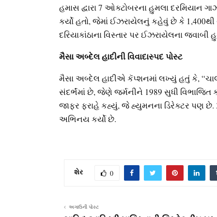
હમાસ દ્વારા 7 ઓક્ટોબરના હુમલા દરમિયાન ગાઝા
કર્યો હતો, જેમાં ઈઝરાયેલનું કહેવું છે કે 1,400થી
દરિયાકાંઠાના વિસ્તાર પર ઈઝરાયેલના જવાબી હુમલ
મૈસા અબ્દેલ હાદીની વિવાદાસ્પદ પોસ્ટ
મૈસા અબ્દેલ હાદીએ કૅપ્શનમાં લખ્યું હતું કે, 
સંદર્ભંમાં છે, જેણે જર્મનીને 1989 સુધી વિભાજિ
જાફર ફરાહે કહ્યું, જે હ્યુમનના ડિરેક્ટર પણ છે
અભિનય કર્યો છે.
શેર
0
અગાઉની પોસ્ટ