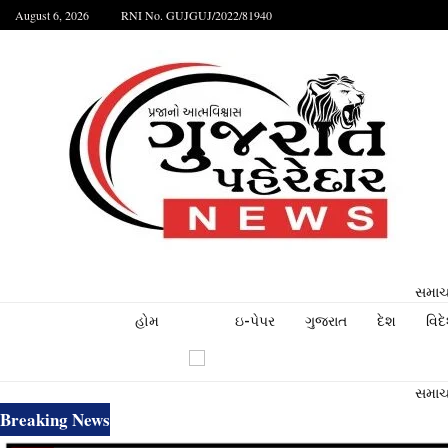
August 6, 2026
RNI No. GUJGUJ/2022/81940
સમાચા
હોમ
ઇ-પેપર
ગુજરાત
દેશ
વિદ
સમાચા
Breaking News