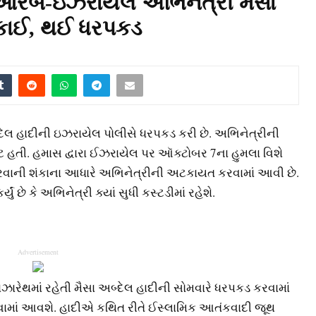
દ આરબ-ઇઝરાયેલ અભિનેત્રી મૈસા
 મુકાઈ, થઈ ધરપકડ
લ હાદીની ઇઝરાયેલ પોલીસે ધરપકડ કરી છે. અભિનેત્રીની
 હતી. હમાસ દ્વારા ઈઝરાયેલ પર ઑક્ટોબર 7ના હુમલા વિશે
ેરવાની શંકાના આધારે અભિનેત્રીની અટકાયત કરવામાં આવી છે.
 છે કે અભિનેત્રી ક્યાં સુધી કસ્ટડીમાં રહેશે.
Advertisement
નાઝારેથમાં રહેતી મૈસા અબ્દેલ હાદીની સોમવારે ધરપકડ કરવામાં
ામાં આવશે. હાદીએ કથિત રીતે ઈસ્લામિક આતંકવાદી જૂથ