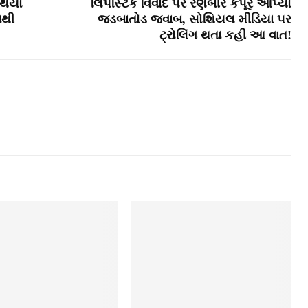
ર થયો
લિપસ્ટિક વિવાદ પર રણબીર કપૂરે આપ્યો
નથી
જડબાતોડ જવાબ, સોશિયલ મીડિયા પર
ટ્રોલિંગ થતા કહી આ વાત!