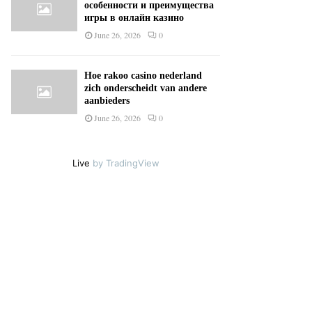
особенности и преимущества
игры в онлайн казино
June 26, 2026
0
Hoe rakoo casino nederland
zich onderscheidt van andere
aanbieders
June 26, 2026
0
Live
by TradingView