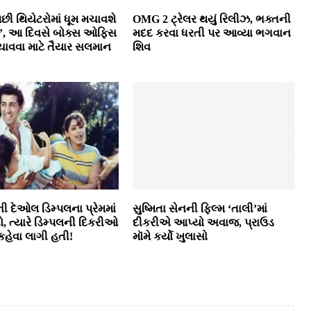
છી થિયેટરોમાં ધૂમ મચાવશે
OMG 2 ટ્રેલર થયું રિલીઝ, ભક્તની
3’, આ દિવસે બોક્સ ઓફિસ
મદદ કરવા ધરતી પર આવ્યા ભગવાન
ચાવવા માટે તૈયાર સલમાન
શિવ
ની દેઓલ ડિમ્પલના પ્રેમમાં
સુષ્મિતા સેનની ફિલ્મ ‘તાલી’માં
, ત્યારે ડિમ્પલની દિકરીઓ
દીકરીએ આપ્યો અવાજ, પ્રાઉડ
 કહેવા લાગી હતી!
મૉમે કર્યો ખુલાસો