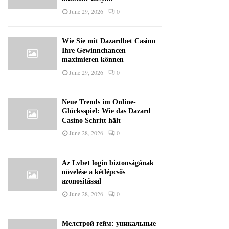
June 29, 2026
0
Wie Sie mit Dazardbet Casino
Ihre Gewinnchancen
maximieren können
June 29, 2026
0
Neue Trends im Online-
Glücksspiel: Wie das Dazard
Casino Schritt hält
June 28, 2026
0
Az Lvbet login biztonságának
növelése a kétlépcsős
azonosítással
June 28, 2026
0
Мелстрой гейм: уникальные