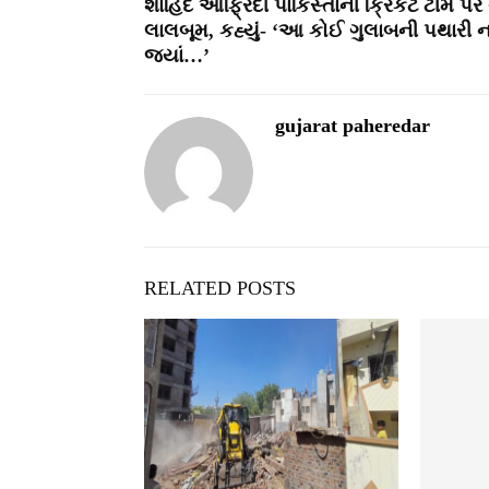
શાહિદ આફ્રિદી પાકિસ્તાની ક્રિકેટ ટીમ પ
લાલબૂમ, કહ્યું- ‘આ કોઈ ગુલાબની પથારી 
જ્યાં…’
gujarat paheredar
RELATED POSTS