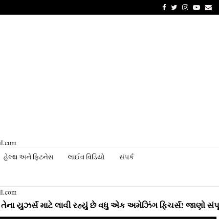
Facebook
Twitter
Instagram
Youtu
Em
il.com
હેલ્થ અને ફિટનેસ
લાઈવ વિડિયો
સંપર્ક
il.com
માટે લાવી રહ્યું છે વધુ એક અમેઝિંગ ફિચર્સ! જાણો સંપૂર્ણ માહિતી