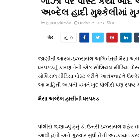
ગાઝા પર પોસ્ટ કર્યા બા
અબ્દેલ હાદી મુશ્કેલીમાં
by
gujarat paheredar
October 25, 2023
0
શેર
0
જાણીતી આરબ-ઇઝરાયેલ અભિનેત્રી મૈસા અબ્દે
ધરપકડનું કારણ તેની એક સોશિયલ મીડિયા પોસ્ટ
સોશિયલ મીડિયા પોસ્ટ કરીને આતંકવાદને ઉશ્ક
આ માહિતી આપતી વખતે ખુદ પોલીસે પણ સ્પષ્ટ કર્યું
મૈસા અબ્દેલ હાસીની ધરપકડ
પોલીસે જણાવ્યું હતું કે, ઉત્તરી ઇઝરાયેલ શહેર 
આવી હતી અને ગુરુવાર સુધી તેની અટકાયત કરવ