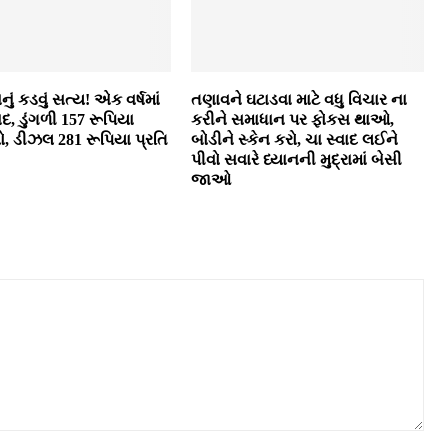
નું કડવું સત્ય! એક વર્ષમાં
તણાવને ઘટાડવા માટે વધુ વિચાર ના
દ, ડુંગળી 157 રૂપિયા
કરીને સમાધાન પર ફોકસ થાઓ,
લો, ડીઝલ 281 રૂપિયા પ્રતિ
બોડીને સ્કેન કરો, ચા સ્વાદ લઈને
પીવો સવારે ધ્યાનની મુદ્રામાં બેસી
જાઓ