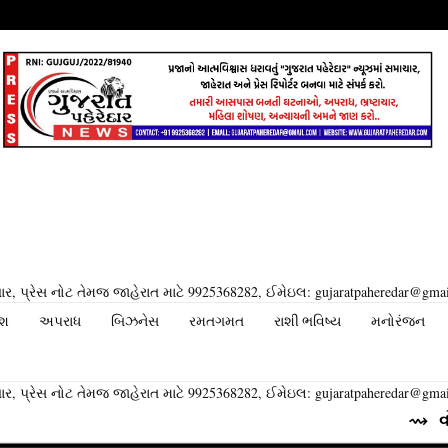
ર, પ્રેસ નોટ તેમજ જાહેરાત માટે 9925368282, ઈમેઇલ: gujaratpaheredar@gma
ેશ
અપરાધ
બિઝનેસ
રમતગમત
રાશી ભવિષ્ય
મનોરંજન
ર, પ્રેસ નોટ તેમજ જાહેરાત માટે 9925368282, ઈમેઇલ: gujaratpaheredar@gma
⇝ વોટ્સએપ તેના