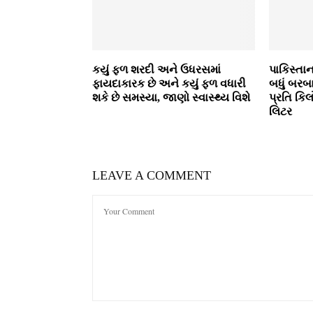
કયું ફળ શરદી અને ઉધરસમાં
પાકિસ્તાન
ફાયદાકારક છે અને કયું ફળ વધારી
બધું બરબા
શકે છે સમસ્યા, જાણો સ્વાસ્થ્ય વિશે
પ્રતિ કિ
લિટર
LEAVE A COMMENT