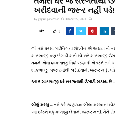
તમારા ઘરે જ સરળતાથી ઉ
ખરીદવાની જરૂર નહીં પડે!
by
gujarat paheredar
October 27, 2023
0
શેર
1
જો તમે ઘરમાં ગાર્ડનિંગના શોખીન છો અથવા તો તમ
શાકભાજી પણ ઉગાડી શકો છો. ઘરે શાકભાજી ઉગા
તમને એવા શાકભાજી વિશે જણાવીએ જેને તમે ઘરે
શાકભાજી બજારમાંથી ખરીદવાની જરૂર નહીં પ
આ 5 શાકભાજી ઘરે સરળતાથી ઉગાડી શકાય છે 
લીલું મરચું –
તમે ઘરે જ કુંડામાં લીલા મરચાના 
આ છોડને વધુ કાળજી લેવાની જરૂર નથી. તેને રો