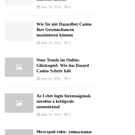
June 29, 2026
0
Wie Sie mit Dazardbet Casino
Ihre Gewinnchancen
maximieren können
June 29, 2026
0
Neue Trends im Online-
Glücksspiel: Wie das Dazard
Casino Schritt hält
June 28, 2026
0
Az Lvbet login biztonságának
növelése a kétlépcsős
azonosítással
June 28, 2026
0
Мелстрой гейм: уникальные