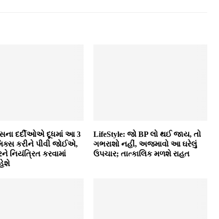
સના દર્દીઓએ દૂધમાં આ 3
LifeStyle: જો BP લો થઈ જાય, તો
િક્સ કરીને પીવી જોઈએ,
ગભરાશો નહીં, અજમાવો આ ઘરેલું
ને નિયંત્રિત કરવામાં
ઉપચાર; તાત્કાલિક મળશે રાહત
ેશે