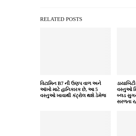
RELATED POSTS
વિટામિન B7 ની ઉણપ વાળ અને
ડાયાબિટી
આંખો માટે હાનિકારક છે, આ 5
વસ્તુઓ મ
વસ્તુઓ ખાવાથી કંટ્રોલ થશે ડેમેજ
બ્લડ સુગર
સરળતા રહ