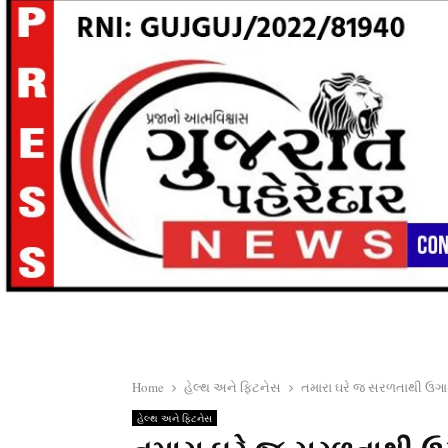
Home
હેલ્થ અને ફિટનેસ
તમારા ઘરે જ સરળતાથી ઉગા
હેલ્થ અને ફિટનેસ