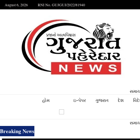
August 6, 2026
RNI No. GUJGUJ/2022/81940
સમાચા
હોમ
ઇ-પેપર
ગુજરાત
દેશ
વિદ
સમાચા
Breaking News