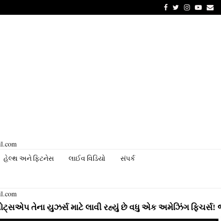
Facebook
Twitter
Instagram
Youtu
Em
il.com
હેલ્થ અને ફિટનેસ
લાઈવ વિડિયો
સંપર્ક
il.com
 યુઝર્સ માટે લાવી રહ્યું છે વધુ એક અમેઝિંગ ફિચર્સ! જાણો સંપૂર