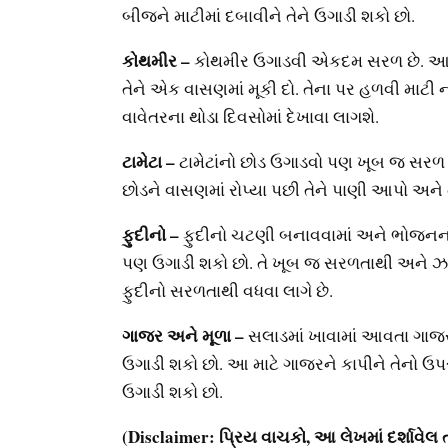
બીજને માટીમાં દબાવીને તેને ઉગાડી શકો છો.
કોથમીર –
કોથમીર ઉગાડવી એકદમ સરળ છે. આ મા
તેને એક વાસણમાં મૂકી દો. તેના પર હળવી માટી ન
વાવેતરના થોડા દિવસોમાં દેખાવા લાગશે.
ટામેટા –
ટામેટાંનો છોડ ઉગાડવો પણ ખૂબ જ સરળ છે
છોડને વાસણમાં રોપ્યા પછી તેને પાણી આપો અને
ફુદીનો –
ફુદીનો ચટણી બનાવવામાં અને ભોજનનો સ
પણ ઉગાડી શકો છો. તે ખૂબ જ સરળતાથી અને ઝડપ
ફુદીનો સરળતાથી વધવા લાગે છે.
ગાજર અને મૂળા –
સલાડમાં ખાવામાં આવતા ગાજર 
ઉગાડી શકો છો. આ માટે ગાજરને કાપીને તેનો ઉપ
ઉગાડી શકો છો.
(Disclaimer: પ્રિય વાચકો, આ લેખમાં દર્શાવેલ