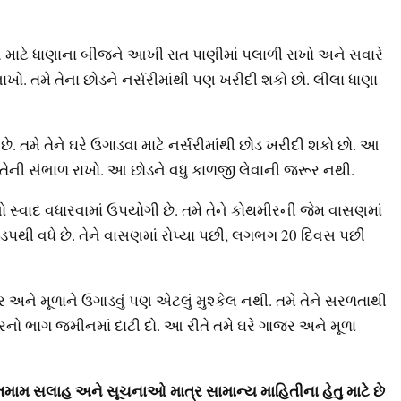
ટે ધાણાના બીજને આખી રાત પાણીમાં પલાળી રાખો અને સવારે
ાખો. તમે તેના છોડને નર્સરીમાંથી પણ ખરીદી શકો છો. લીલા ધાણા
. તમે તેને ઘરે ઉગાડવા માટે નર્સરીમાંથી છોડ ખરીદી શકો છો. આ
 તેની સંભાળ રાખો. આ છોડને વધુ કાળજી લેવાની જરૂર નથી.
્વાદ વધારવામાં ઉપયોગી છે. તમે તેને કોથમીરની જેમ વાસણમાં
થી વધે છે. તેને વાસણમાં રોપ્યા પછી, લગભગ 20 દિવસ પછી
અને મૂળાને ઉગાડવું પણ એટલું મુશ્કેલ નથી. તમે તેને સરળતાથી
રનો ભાગ જમીનમાં દાટી દો. આ રીતે તમે ઘરે ગાજર અને મૂળા
 તમામ સલાહ અને સૂચનાઓ માત્ર સામાન્ય માહિતીના હેતુ માટે છે