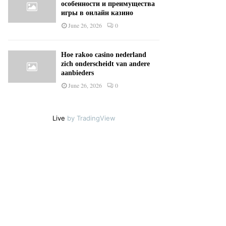
особенности и преимущества
игры в онлайн казино
June 26, 2026
0
Hoe rakoo casino nederland
zich onderscheidt van andere
aanbieders
June 26, 2026
0
Live
by TradingView