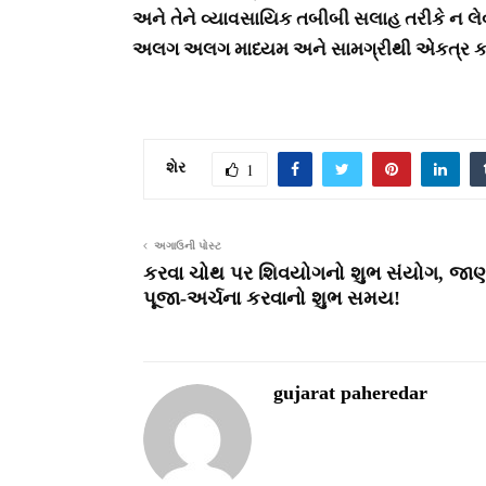
અને તેને વ્યાવસાયિક તબીબી સલાહ તરીકે ન
અલગ અલગ માધ્યમ અને સામગ્રીથી એકત્ર કરવામા
શેર
1
અગાઉની પોસ્ટ
કરવા ચોથ પર શિવયોગનો શુભ સંયોગ, જાણ
પૂજા-અર્ચના કરવાનો શુભ સમય!
gujarat paheredar