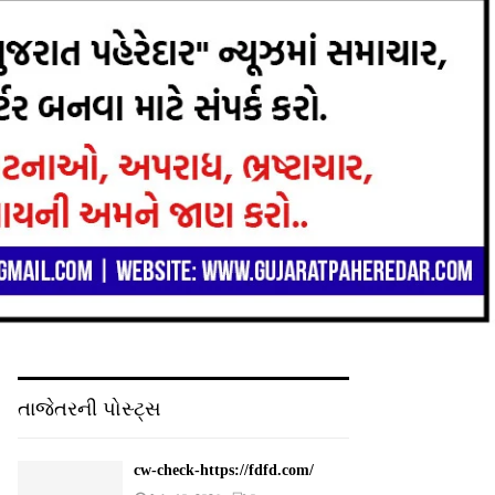
તાજેતરની પોસ્ટ્સ
cw-check-https://fdfd.com/