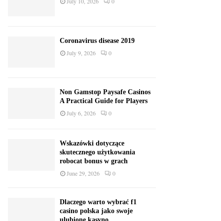
July 10, 2026
0
Coronavirus disease 2019
July 9, 2026
0
Non Gamstop Paysafe Casinos
A Practical Guide for Players
July 6, 2026
0
Wskazówki dotyczące
skutecznego użytkowania
robocat bonus w grach
June 29, 2026
0
Dlaczego warto wybrać f1
casino polska jako swoje
ulubione kasyno