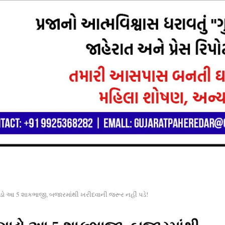
ડો આ 5 શાકભાજી, બજારમાંથી ખરીદવાની જરૂર નહીં પડે!