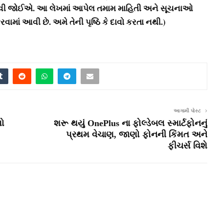
 લેવી જોઈએ. આ લેખમાં આપેલ તમામ માહિતી અને સૂચનાઓ
ં આવી છે. અમે તેની પૃષ્ઠિ કે દાવો કરતા નથી.)
આગામી પોસ્ટ
ો
શરૂ થયું OnePlus ના ફોલ્ડેબલ સ્માર્ટફોનનું
પ્રથમ વેચાણ, જાણો ફોનની કિંમત અને
ફીચર્સ વિશે