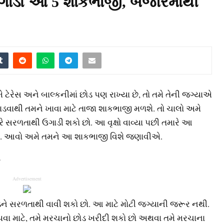
ગાડો આ 5 શાકભાજી, બજારમાંથી
ે ટેરેસ અને બાલ્કનીમાં છોડ પણ રાખ્યા છે, તો તમે તેની જગ્યાએ
ડવાથી તમને ખાવા માટે તાજા શાકભાજી મળશે. તો ચાલો અમે
 સરળતાથી ઉગાડી શકો છો. આ વૃક્ષો વાવ્યા પછી તમારે આ
ડે. આવો અમે તમને આ શાકભાજી વિશે જણાવીએ.
–
Advertisement
છોડને સરળતાથી વાવી શકો છો. આ માટે મોટી જગ્યાની જરૂર નથી.
પવા માટે, તમે મરચાનો છોડ ખરીદી શકો છો અથવા તમે મરચાના