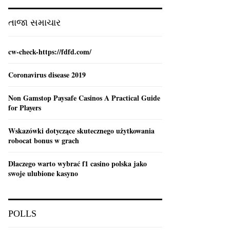
:
C
તાજા સમાચાર
H
cw-check-https://fdfd.com/
Coronavirus disease 2019
Non Gamstop Paysafe Casinos A Practical Guide
for Players
Wskazówki dotyczące skutecznego użytkowania
robocat bonus w grach
Dlaczego warto wybrać f1 casino polska jako
swoje ulubione kasyno
POLLS