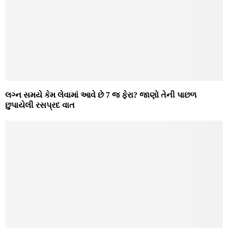
લગ્ન સમયે કેમ લેવામાં આવે છે 7 જ ફેરા? જાણો તેની પાછળ
છુપાયેલી રસપ્રદ વાત