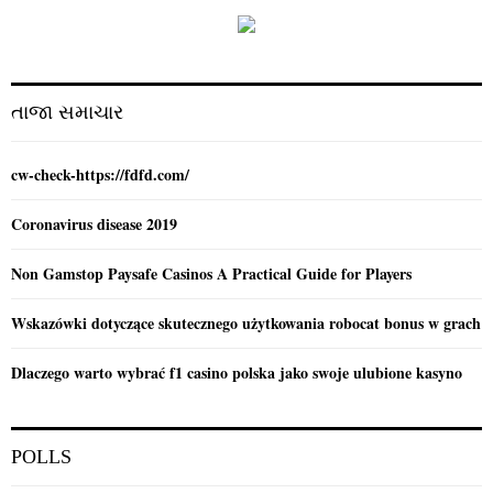
f
A
o
r
R
:
C
તાજા સમાચાર
H
cw-check-https://fdfd.com/
Coronavirus disease 2019
Non Gamstop Paysafe Casinos A Practical Guide for Players
Wskazówki dotyczące skutecznego użytkowania robocat bonus w grach
Dlaczego warto wybrać f1 casino polska jako swoje ulubione kasyno
POLLS