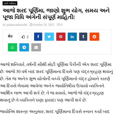
રાશી ભવિષ્ય
આજે શરદ પૂર્ણિમા, જાણો શુભ યોગ, સમય અને
પૂજા વિધિ અંગેની સંપૂર્ણ માહિતી!
by
gujarat paheredar
October 28, 2023
0
શેર
2
આજે શનિવારે, વર્ષની સૌથી મોટી પૂર્ણિમા પૈકીની એક શરદ પૂર્ણિમા
છે. આજે 30 વર્ષ બાદ શરદ પૂર્ણિમાના દિવસે પણ ચંદ્રગ્રહણ થવાનું
છે. તેમ જ અનેક શુભ યોગોની વચ્ચે પૂર્ણિમાનો ચંદ્ર હોવાને કારણે
આ દિવસે લેવામાં આવેલા અનેક જ્યોતિષીય ઉપાયો વ્યક્તિને
આર્થિક લાભ આપી શકે છે. તે જ સમયે, આજે જે ચંદ્રગ્રહણ
થવાનું છે તે વ્યક્તિને ઘણા ફાયદા પણ આપી શકે છે.
જ્યોતિષ શાસ્ત્ર અનુસાર, શરદ પૂર્ણિમાના દિવસે સ્નાન કર્યા બાદ