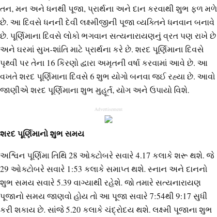
તન, મન અને ધનથી પૂજા, પ્રાર્થના અને દાન કરવાથી શુભ ફળ મળે
છે. આ દિવસે ધનની દેવી લક્ષ્મીજીની પૂજા વ્યક્તિને ધનવાન બનાવે
છે. પૂર્ણિમાના દિવસે લોકો ભગવાન સત્યનારાયણનું વ્રત પણ રાખે છે
અને ઘરમાં સુખ-શાંતિ માટે પ્રાર્થના કરે છે. શરદ પૂર્ણિમાના દિવસે
પૃથ્વી પર તેના 16 કિરણો દ્વારા અમૃતની વર્ષા કરવામાં આવે છે. આ
વખતે શરદ પૂર્ણિમાના દિવસે 6 શુભ યોગો બનવા જઈ રહ્યા છે. આવો
જાણીએ શરદ પૂર્ણિમાના શુભ મુહૂર્ત, યોગ અને ઉપાયો વિશે.
Advertisement
શરદ પૂર્ણિમાનો શુભ સમય
અશ્વિન પૂર્ણિમા તિથિ 28 ઓક્ટોબરે સવારે 4.17 કલાકે શરૂ થશે. જે
29 ઓક્ટોબરે સવારે 1:53 કલાકે સમાપ્ત થશે. સ્નાન અને દાનનો
શુભ સમય સવારે 5.39 વાગ્યાથી રહેશે. જો તમારે સત્યનારાયણ
પૂજાનો સમય જાણવો હોય તો આ પૂજા સવારે 7:54થી 9:17 સુધી
કરી શકાય છે. સાંજે 5.20 કલાકે ચંદ્રોદય થશે. લક્ષ્મી પૂજાના શુભ