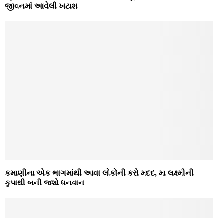
જીવનમાં આવેલી ખટાશ
કમાણીના એક ભાગમાંથી આવા લોકોની કરો મદદ, મા લક્ષ્મીની
કૃપાથી બની જશો ધનવાન