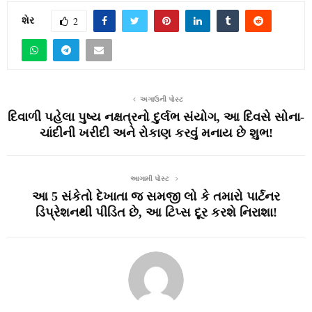
શેર
2
અગાઉની પોસ્ટ
દિવાળી પહેલા પુષ્ય નક્ષત્રનો દુર્લભ સંયોગ, આ દિવસે સોના-
ચાંદીની ખરીદી અને રોકાણ કરવું મનાય છે શુભ!
આગામી પોસ્ટ
આ 5 સંકેતો દેખાતા જ સમજી લો કે તમારો પાર્ટનર
ડિપ્રેશનથી પીડિત છે, આ ટિપ્સ દૂર કરશે નિરાશા!