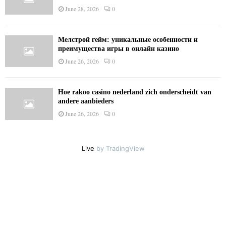
June 28, 2026
0
Мелстрой гейм: уникальные особенности и
преимущества игры в онлайн казино
June 26, 2026
0
Hoe rakoo casino nederland zich onderscheidt van
andere aanbieders
June 26, 2026
0
Live
by TradingView