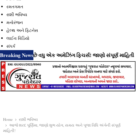
રમતગમત
રાશી ભવિષ્ય
મનોરંજન
હેલ્થ અને ફિટનેસ
લાઈવ વિડિયો
સંપર્ક
Breaking News
ી રહ્યું છે વધુ એક અમેઝિંગ ફિચર્સ! જાણો સંપૂર્ણ માહિતી
⇝ In
Home
રાશી ભવિષ્ય
આજે શરદ પૂર્ણિમા, જાણો શુભ યોગ, સમય અને પૂજા વિધિ અંગેની સંપૂર્ણ
માહિતી!