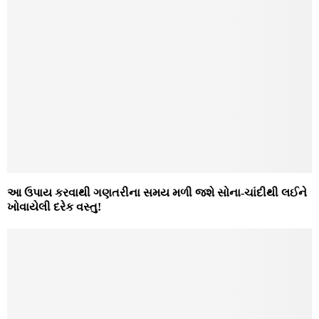
આ ઉપાય કરવાથી ગણતરીના સમય મળી જશે સોના-ચાંદીથી લઈને
ખોવાયેલી દરેક વસ્તુ!