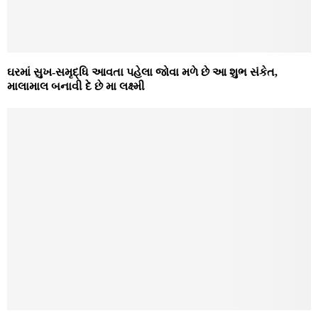
ઘરમાં સુખ-સમૃદ્ધિ આવતા પહેલા જોવા મળે છે આ શુભ સંકેત,
માલામાલ બનાવી દે છે મા લક્ષ્મી