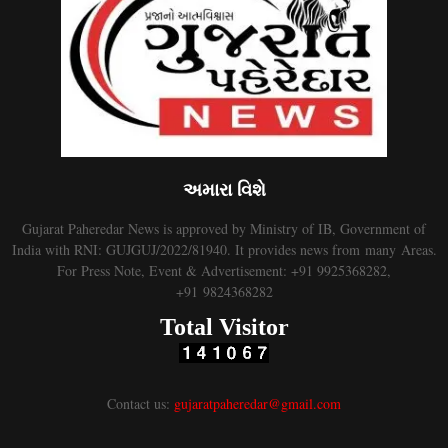
અમારા વિશે
Gujarat Paheredar News is approved by Ministry of IB, Government of
India with RNI: GUJGUJ/2022/81940. It provides news from many Areas.
For Press Note, Event & Advertisement: +91 9925368282,
+91 9824368282
Total Visitor
Contact us:
gujaratpaheredar@gmail.com