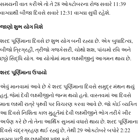
સમયની વાત કરીએ તો તે 28 ઓક્ટોબરના રોજ સવારે 11:39
વાગ્યાથી બીજા દિવસે સવારે 12:31 વાગ્યા સુધી રહેશે.
જાણો શુભ યોગ વિશે
શરદ પૂર્ણિમાના દિવસે છ શુભ યોગ બની રહ્યા છે. એક બુધાદિત્ય,
બીજો ત્રિગ્રહી, ત્રીજો ગજકેસરી, ચોથો શશ, પાંચમો રવિ અને
છઠ્ઠો સિદ્ધિ યોગ. આ યોગોમાં માતા લક્ષ્મીજીનું આગમન થાય છે.
શરદ પૂર્ણિમાના ઉપાયો
એવું માનવામાં આવે છે કે શરદ પૂર્ણિમાના દિવસે સમુદ્ર મંથન થયું
હતું, જેમાં દેવી લક્ષ્મીજીનો જન્મ થયો હતો. વાસ્તવમાં આ દિવસે
માતા લક્ષ્મી રાત્રે પૃથ્વી પર વિચરણ કરવા આવે છે. જો કોઈ વ્યક્તિ
આ દિવસે નિશિતા કાલ મુહૂર્તમાં દેવી લક્ષ્મીજીને ભોગ તરીકે ખીર
અર્પણ કરે છે તો તેના આર્થિક સુખમાં વધારો થાય છે. શરદ પૂર્ણિમાના
દિવસે ચંદ્રગ્રહણ થઈ રહ્યું છે, તેથી 29 ઓક્ટોબરે બપોરે 2:22
વાગ્યા પછી જ લક્ષ્મીજી પૂજા કરો.