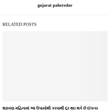
gujarat paheredar
RELATED POSTS
શ્રાવણ મહિનામાં આ ઉપાયોથી કરવાથી દૂર થઇ શકે છે દાંપત્ય