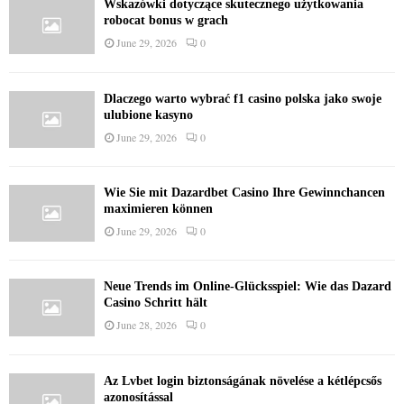
Wskazówki dotyczące skutecznego użytkowania
robocat bonus w grach
June 29, 2026
0
Dlaczego warto wybrać f1 casino polska jako swoje
ulubione kasyno
June 29, 2026
0
Wie Sie mit Dazardbet Casino Ihre Gewinnchancen
maximieren können
June 29, 2026
0
Neue Trends im Online-Glücksspiel: Wie das Dazard
Casino Schritt hält
June 28, 2026
0
Az Lvbet login biztonságának növelése a kétlépcsős
azonosítással