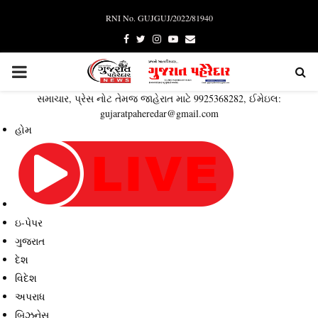
RNI No. GUJGUJ/2022/81940
Facebook
Twitter
Instagram
Youtube
Email
PRIMARY
સમાચાર, પ્રેસ નોટ તેમજ જાહેરાત માટે 9925368282, ઈમેઇલ:
MENU
gujaratpaheredar@gmail.com
હોમ
ઇ-પેપર
ગુજરાત
દેશ
વિદેશ
અપરાધ
બિઝનેસ