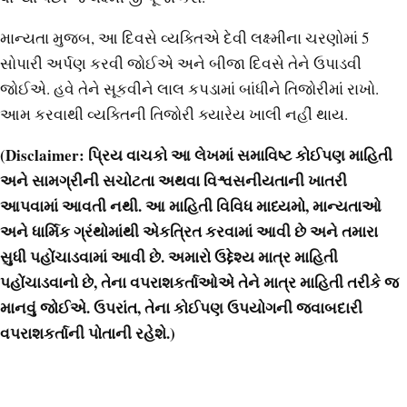
માન્યતા મુજબ, આ દિવસે વ્યક્તિએ દેવી લક્ષ્મીના ચરણોમાં 5
સોપારી અર્પણ કરવી જોઈએ અને બીજા દિવસે તેને ઉપાડવી
જોઈએ. હવે તેને સૂકવીને લાલ કપડામાં બાંધીને તિજોરીમાં રાખો.
આમ કરવાથી વ્યક્તિની તિજોરી ક્યારેય ખાલી નહીં થાય.
(Disclaimer: પ્રિય વાચકો આ લેખમાં સમાવિષ્ટ કોઈપણ માહિતી
અને સામગ્રીની સચોટતા અથવા વિશ્વસનીયતાની ખાતરી
આપવામાં આવતી નથી. આ માહિતી વિવિધ માધ્યમો, માન્યતાઓ
અને ધાર્મિક ગ્રંથોમાંથી એકત્રિત કરવામાં આવી છે અને તમારા
સુધી પહોંચાડવામાં આવી છે. અમારો ઉદ્દેશ્ય માત્ર માહિતી
પહોંચાડવાનો છે, તેના વપરાશકર્તાઓએ તેને માત્ર માહિતી તરીકે જ
માનવું જોઈએ. ઉપરાંત, તેના કોઈપણ ઉપયોગની જવાબદારી
વપરાશકર્તાની પોતાની રહેશે.)