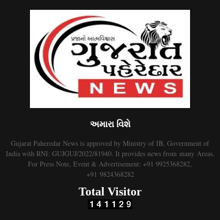
અમારા વિશે
Gujarat Paheredar News is approved by Ministry of IB, Government of
India with RNI: GUJGUJ/2022/81940. It provides news from many Areas.
For Press Note, Event & Advertisement: +91 9925368282,
+91 9824368282
Total Visitor