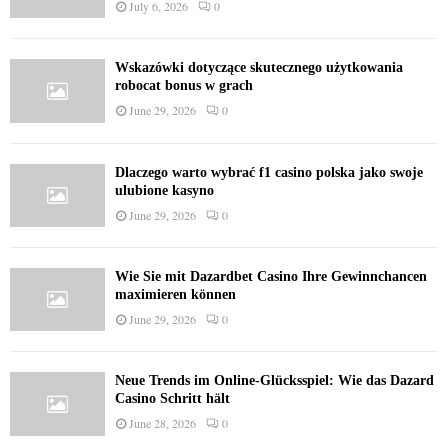
July 6, 2026
0
Wskazówki dotyczące skutecznego użytkowania
robocat bonus w grach
June 29, 2026
0
Dlaczego warto wybrać f1 casino polska jako swoje
ulubione kasyno
June 29, 2026
0
Wie Sie mit Dazardbet Casino Ihre Gewinnchancen
maximieren können
June 29, 2026
0
Neue Trends im Online-Glücksspiel: Wie das Dazard
Casino Schritt hält
June 28, 2026
0