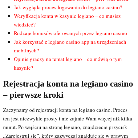
Jak wygląda proces logowania do legiano casino?
Weryfikacja konta w kasynie legiano – co musisz
wiedzieć?
Rodzaje bonusów oferowanych przez legiano casino
Jak korzystać z legiano casino app na urządzeniach
mobilnych?
Opinie graczy na temat legiano – co mówią o tym
kasynie?
Rejestracja konta na legiano casino
– pierwsze kroki
Zaczynamy od rejestracji konta na legiano casino. Proces
ten jest niezwykle prosty i nie zajmie Wam więcej niż kilka
minut. Po wejściu na stronę legiano, znajdziecie przycisk
„Zarejestruj się”, który zazwyczaj znajduje się w prawym