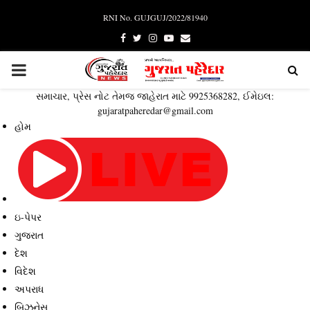
RNI No. GUJGUJ/2022/81940
Facebook
Twitter
Instagram
Youtube
Email
PRIMARY
સમાચાર, પ્રેસ નોટ તેમજ જાહેરાત માટે 9925368282, ઈમેઇલ:
MENU
gujaratpaheredar@gmail.com
હોમ
ઇ-પેપર
ગુજરાત
દેશ
વિદેશ
અપરાધ
બિઝનેસ