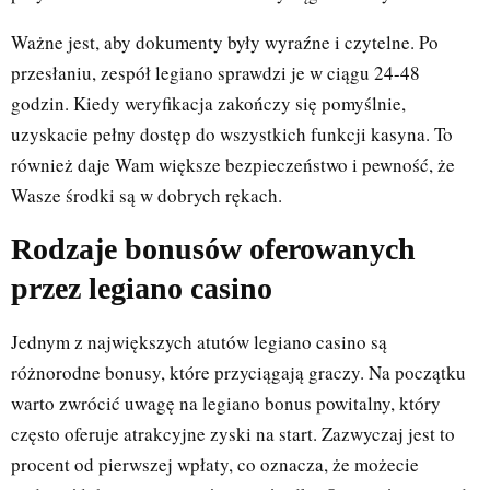
Ważne jest, aby dokumenty były wyraźne i czytelne. Po
przesłaniu, zespół legiano sprawdzi je w ciągu 24-48
godzin. Kiedy weryfikacja zakończy się pomyślnie,
uzyskacie pełny dostęp do wszystkich funkcji kasyna. To
również daje Wam większe bezpieczeństwo i pewność, że
Wasze środki są w dobrych rękach.
Rodzaje bonusów oferowanych
przez legiano casino
Jednym z największych atutów legiano casino są
różnorodne bonusy, które przyciągają graczy. Na początku
warto zwrócić uwagę na legiano bonus powitalny, który
często oferuje atrakcyjne zyski na start. Zazwyczaj jest to
procent od pierwszej wpłaty, co oznacza, że możecie