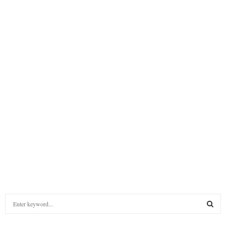
S
e
a
S