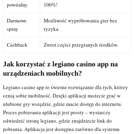
powitalny
100%!
Darmowe
Możliwość wypróbowania gier bez
spiny
ryzyka.
Cashback
Zwrot części przegranych środków.
Jak korzystać z legiano casino app na
urządzeniach mobilnych?
Legiano casino app to świetne rozwiązanie dla tych, którzy
cenią sobie mobilność. Dzięki aplikacji możecie grać w
ulubione gry wszędzie, gdzie macie dostęp do internetu.
Proces pobierania aplikacji jest prosty – wystarczy
odwiedzić stronę legiano, gdzie znajdziecie link do
pobrania. Aplikacja jest dostępna zarówno dla systemu