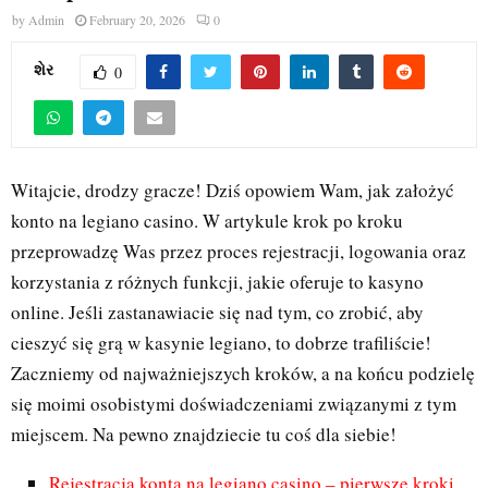
by
Admin
February 20, 2026
0
શેર
0
Witajcie, drodzy gracze! Dziś opowiem Wam, jak założyć
konto na legiano casino. W artykule krok po kroku
przeprowadzę Was przez proces rejestracji, logowania oraz
korzystania z różnych funkcji, jakie oferuje to kasyno
online. Jeśli zastanawiacie się nad tym, co zrobić, aby
cieszyć się grą w kasynie legiano, to dobrze trafiliście!
Zaczniemy od najważniejszych kroków, a na końcu podzielę
się moimi osobistymi doświadczeniami związanymi z tym
miejscem. Na pewno znajdziecie tu coś dla siebie!
Rejestracja konta na legiano casino – pierwsze kroki