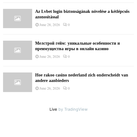
Az Lvbet login biztonságának növelése a kétlépcsős
azonosítással
June 28, 2026
0
Мелстрой гейм: уникальные особенности и
преимущества игры в онлайн казино
June 26, 2026
0
Hoe rakoo casino nederland zich onderscheidt van
andere aanbieders
June 26, 2026
0
Live
by TradingView