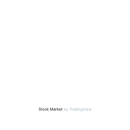
Stock Market
by TradingView