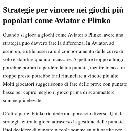
Strategie per vincere nei giochi più
popolari come Aviator e Plinko
Quando si gioca a giochi come Aviator o Plinko, avere una
strategia può davvero fare la differenza. In Aviator, ad
esempio, è utile osservare il comportamento delle curve di
volo e stabilire quando incassare. Aspettare troppo a lungo
potrebbe portarti a perdere la tua puntata, mentre incassare
troppo presto potrebbe farti rinunciare a vincite più alte.
Molti giocatori suggeriscono di fare delle prove con puntate
basse per capire meglio il gioco prima di scommettere
somme più elevate.
D’altra parte, Plinko richiede un approccio diverso. Qui, la
strategia entra in gioco attraverso la gestione delle puntate.
Puoi decidere di puntare piccole somme su più partite per