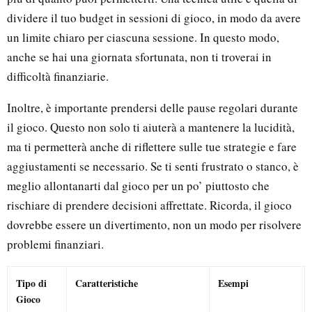
dividere il tuo budget in sessioni di gioco, in modo da avere
un limite chiaro per ciascuna sessione. In questo modo,
anche se hai una giornata sfortunata, non ti troverai in
difficoltà finanziarie.
Inoltre, è importante prendersi delle pause regolari durante
il gioco. Questo non solo ti aiuterà a mantenere la lucidità,
ma ti permetterà anche di riflettere sulle tue strategie e fare
aggiustamenti se necessario. Se ti senti frustrato o stanco, è
meglio allontanarti dal gioco per un po’ piuttosto che
rischiare di prendere decisioni affrettate. Ricorda, il gioco
dovrebbe essere un divertimento, non un modo per risolvere
problemi finanziari.
Tipo di
Caratteristiche
Esempi
Gioco