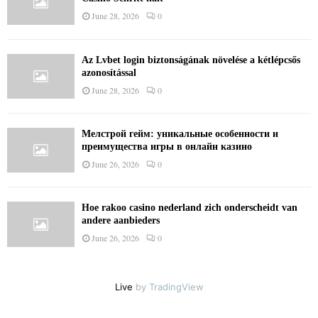
June 28, 2026
0
Az Lvbet login biztonságának növelése a kétlépcsős
azonosítással
June 28, 2026
0
Мелстрой гейм: уникальные особенности и
преимущества игры в онлайн казино
June 26, 2026
0
Hoe rakoo casino nederland zich onderscheidt van
andere aanbieders
June 26, 2026
0
Live
by TradingView