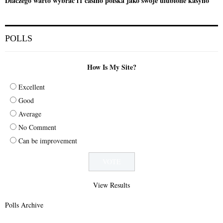
Dlaczego warto wybrać f1 casino polska jako swoje ulubione kasyno
POLLS
How Is My Site?
Excellent
Good
Average
No Comment
Can be improvement
View Results
Polls Archive