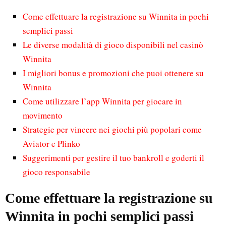
Come effettuare la registrazione su Winnita in pochi
semplici passi
Le diverse modalità di gioco disponibili nel casinò
Winnita
I migliori bonus e promozioni che puoi ottenere su
Winnita
Come utilizzare l’app Winnita per giocare in
movimento
Strategie per vincere nei giochi più popolari come
Aviator e Plinko
Suggerimenti per gestire il tuo bankroll e goderti il
gioco responsabile
Come effettuare la registrazione su
Winnita in pochi semplici passi