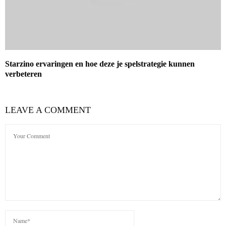
Starzino ervaringen en hoe deze je spelstrategie kunnen
verbeteren
LEAVE A COMMENT