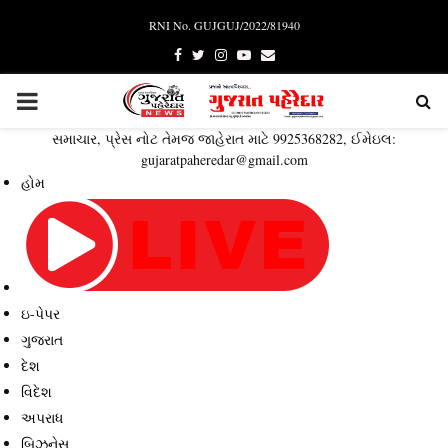
RNI No. GUJGUJ/2022/81940
Facebook
Twitter
Instagram
Youtube
Email
PRIMARY
સમાચાર, પ્રેસ નોટ તેમજ જાહેરાત માટે 9925368282, ઈમેઇલ:
MENU
gujaratpaheredar@gmail.com
હોમ
ઇ-પેપર
ગુજરાત
દેશ
વિદેશ
અપરાધ
બિઝનેસ