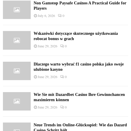
Non Gamstop Paysafe Casinos A Practical Guide for
Players
July 6, 2026
0
Wskazówki dotyczące skutecznego użytkowania
robocat bonus w grach
June 29, 2026
0
Dlaczego warto wybrać f1 casino polska jako swoje
ulubione kasyno
June 29, 2026
0
Wie Sie mit Dazardbet Casino Ihre Gewinnchancen
maximieren können
June 29, 2026
0
Neue Trends im Online-Glücksspiel: Wie das Dazard
Casino Schritt hält