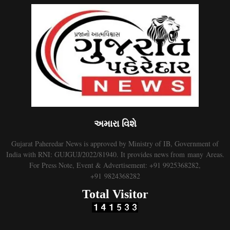
અમારા વિશે
Gujarat Paheredar News is approved by Ministry of IB, Government of
India with RNI: GUJGUJ/2022/81940. It provides news from many Areas.
For Press Note, Event & Advertisement: +91 9925368282,
+91 9824368282
Total Visitor