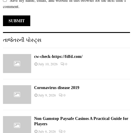
Save my name, email, and website in this browser for the next time I
comment.
તાજેતરની પોસ્ટ્સ
cw-check-https://fdfd.com/
July 10, 2026
0
Coronavirus disease 2019
July 9, 2026
0
Non Gamstop Paysafe Casinos A Practical Guide for
Players
July 6, 2026
0