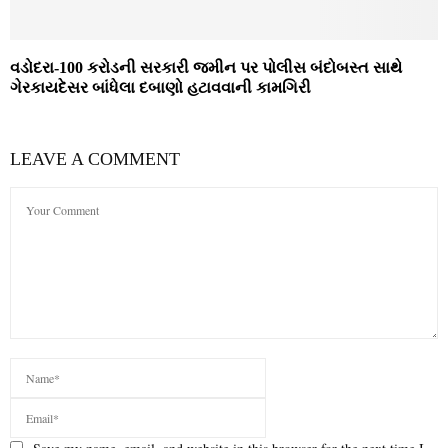
વડોદરા-100 કરોડની સરકારી જમીન પર પોલીસ બંદોબસ્ત સાથે
ગેરકાયદેસર બાંધેલા દબાણો હટાવવાની કામગિરી
LEAVE A COMMENT