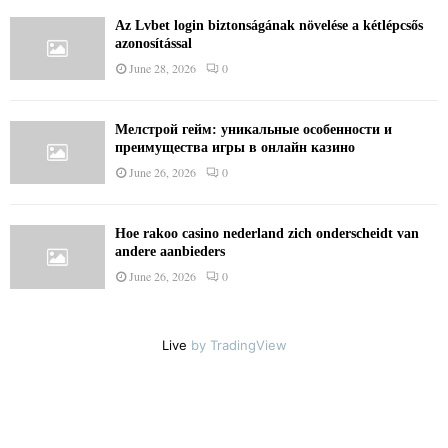
Az Lvbet login biztonságának növelése a kétlépcsős
azonosítással
June 28, 2026
0
Мелстрой гейм: уникальные особенности и
преимущества игры в онлайн казино
June 26, 2026
0
Hoe rakoo casino nederland zich onderscheidt van
andere aanbieders
June 26, 2026
0
Live
by TradingView