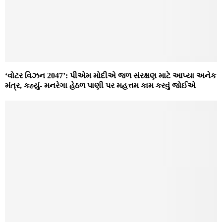
‘વોટર વિઝન 2047’: પીએમ મોદીએ જળ સંરક્ષણ માટે આપ્યા અનેક
મંત્ર, કહ્યું- મનરેગા હેઠળ પાણી પર મહત્તમ કામ કરવું જોઈએ