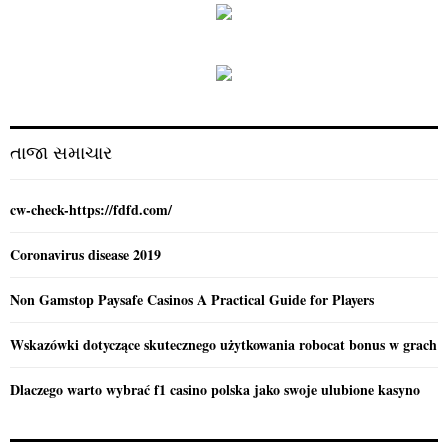
c
E
h
f
A
o
r
R
:
C
તાજા સમાચાર
H
cw-check-https://fdfd.com/
Coronavirus disease 2019
Non Gamstop Paysafe Casinos A Practical Guide for Players
Wskazówki dotyczące skutecznego użytkowania robocat bonus w grach
Dlaczego warto wybrać f1 casino polska jako swoje ulubione kasyno