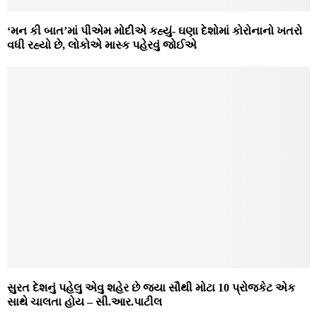
‘મન કી બાત’માં પીએમ મોદીએ કહ્યું- ઘણા દેશોમાં કોરોનાનો ખતરો
વધી રહ્યો છે, લોકોએ માસ્ક પહેરવું જોઈએ
સુરત દેશનું પહેલુ એવુ શહેર છે જ્યા સૌથી મોટા 10 પ્રોજ્કેટ એક
સાથે ચાલતા હોય – સી.આર.પાટીલ