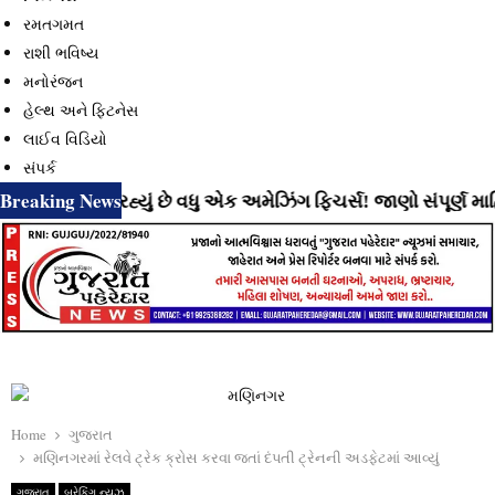
રમતગમત
રાશી ભવિષ્ય
મનોરંજન
હેલ્થ અને ફિટનેસ
લાઈવ વિડિયો
સંપર્ક
Breaking News
ે લાવી રહ્યું છે વધુ એક અમેઝિંગ ફિચર્સ! જાણો સંપૂર્ણ માહિતી
Home
ગુજરાત
મણિનગરમાં રેલવે ટ્રેક ક્રોસ કરવા જતાં દંપતી ટ્રેનની અડફેટમાં આવ્યું
ગુજરાત
બ્રેકિંગ ન્યુઝ