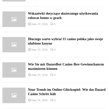
Wskazówki dotyczące skutecznego użytkowania
robocat bonus w grach
June 29, 2026
0
Dlaczego warto wybrać f1 casino polska jako swoje
ulubione kasyno
June 29, 2026
0
Wie Sie mit Dazardbet Casino Ihre Gewinnchancen
maximieren können
June 29, 2026
0
Neue Trends im Online-Glücksspiel: Wie das Dazard
Casino Schritt hält
June 28, 2026
0