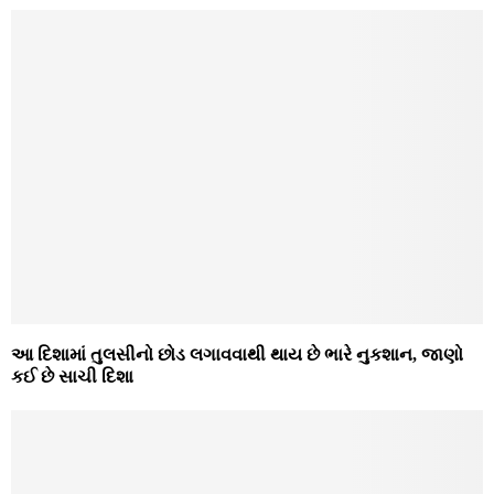
આ દિશામાં તુલસીનો છોડ લગાવવાથી થાય છે ભારે નુકશાન, જાણો
કઈ છે સાચી દિશા