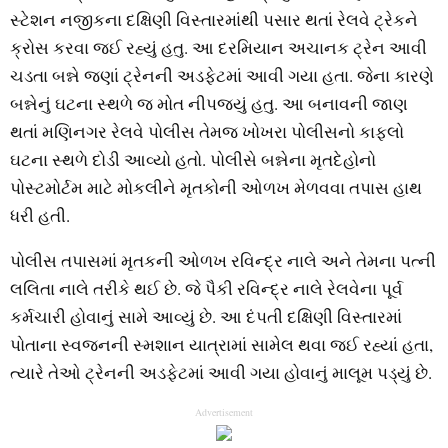
સ્ટેશન નજીકના દક્ષિણી વિસ્તારમાંથી પસાર થતાં રેલવે ટ્રેકને
ક્રોસ કરવા જઈ રહ્યું હતુ. આ દરમિયાન અચાનક ટ્રેન આવી
ચડતા બન્ને જણાં ટ્રેનની અડફેટમાં આવી ગયા હતા. જેના કારણે
બન્નેનું ઘટના સ્થળે જ મોત નીપજ્યું હતુ. આ બનાવની જાણ
થતાં મણિનગર રેલવે પોલીસ તેમજ ખોખરા પોલીસનો કાફલો
ઘટના સ્થળે દોડી આવ્યો હતો. પોલીસે બન્નેના મૃતદેહોનો
પોસ્ટમોર્ટમ માટે મોકલીને મૃતકોની ઓળખ મેળવવા તપાસ હાથ
ધરી હતી.
પોલીસ તપાસમાં મૃતકની ઓળખ રવિન્દ્ર નાલે અને તેમના પત્ની
લલિતા નાલે તરીકે થઈ છે. જે પૈકી રવિન્દ્ર નાલે રેલવેના પૂર્વ
કર્મચારી હોવાનું સામે આવ્યું છે. આ દંપતી દક્ષિણી વિસ્તારમાં
પોતાના સ્વજનની સ્મશાન યાત્રામાં સામેલ થવા જઈ રહ્યાં હતા,
ત્યારે તેઓ ટ્રેનની અડફેટમાં આવી ગયા હોવાનું માલૂમ પડ્યું છે.
Advertisement