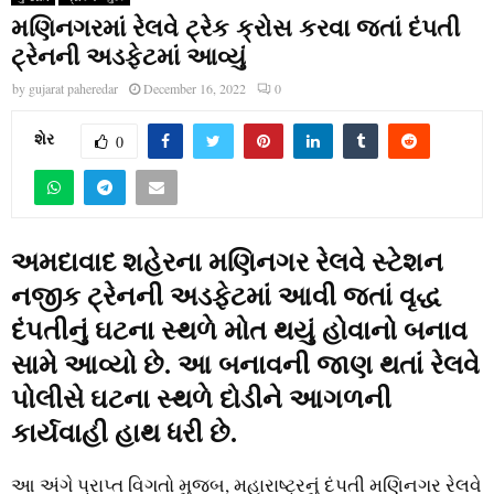
મણિનગરમાં રેલવે ટ્રેક ક્રોસ કરવા જતાં દંપતી
ટ્રેનની અડફેટમાં આવ્યું
by
gujarat paheredar
December 16, 2022
0
શેર
0
અમદાવાદ શહેરના મણિનગર રેલવે સ્ટેશન
નજીક ટ્રેનની અડફેટમાં આવી જતાં વૃદ્ધ
દંપતીનું ઘટના સ્થળે મોત થયું હોવાનો બનાવ
સામે આવ્યો છે. આ બનાવની જાણ થતાં રેલવે
પોલીસે ઘટના સ્થળે દોડીને આગળની
કાર્યવાહી હાથ ધરી છે.
આ અંગે પ્રાપ્ત વિગતો મુજબ, મહારાષ્ટ્રનું દંપતી મણિનગર રેલવે