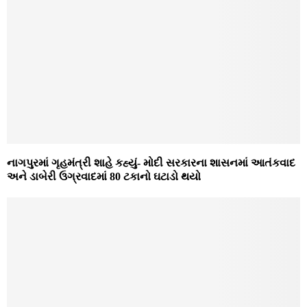
નાગપુરમાં ગૃહમંત્રી શાહે કહ્યું- મોદી સરકારના શાસનમાં આતંકવાદ
અને ડાબેરી ઉગ્રવાદમાં 80 ટકાનો ઘટાડો થયો