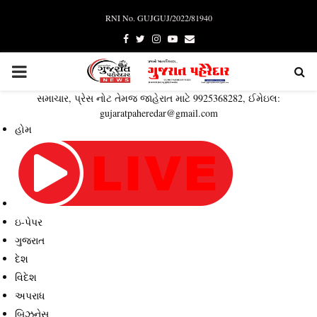
RNI No. GUJGUJ/2022/81940
Facebook
Twitter
Instagram
Youtube
Email
PRIMARY
સમાચાર, પ્રેસ નોટ તેમજ જાહેરાત માટે 9925368282, ઈમેઇલ:
MENU
gujaratpaheredar@gmail.com
હોમ
ઇ-પેપર
ગુજરાત
દેશ
વિદેશ
અપરાધ
બિઝનેસ