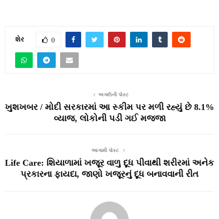
શેર
0
અગાઉની પોસ્ટ
ખુશખબર / મોદી સરકારમાં આ સ્કીમ પર મળી રહ્યું છે 8.1%
વ્યાજ, લોકોની પડી ગઈ મજ્જા
આગામી પોસ્ટ
Life Care: શિયાળામાં ખજૂર વાળુ દૂધ પીવાથી શરીરમાં અનેક
પ્રકારના ફાયદા, જાણો ખજૂરનું દૂધ બનાવવાની રીત