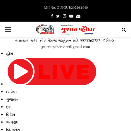
RNI No. GUJGUJ/2022/81940
Facebook
Twitter
Instagram
Youtube
Email
PRIMARY
સમાચાર, પ્રેસ નોટ તેમજ જાહેરાત માટે 9925368282, ઈમેઇલ:
MENU
gujaratpaheredar@gmail.com
હોમ
ઇ-પેપર
ગુજરાત
દેશ
વિદેશ
અપરાધ
બિઝનેસ