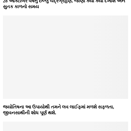
28 ઓક્ટોબરે વર્ષનું છેલ્લું ચંદ્રગ્રહણ, જાણો ક્યાં ક્યાં દેખાશે અને
સુતક કાળનો સમય
જ્યોતિષના આ ઉપાયોથી તમને લવ લાઈફમાં મળશે સફળતા,
જીવનસાથીની શોધ પૂર્ણ થશે.