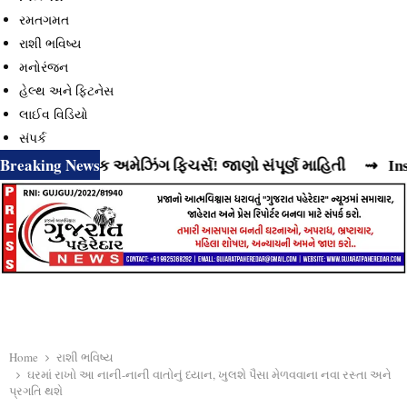
રમતગમત
રાશી ભવિષ્ય
મનોરંજન
હેલ્થ અને ફિટનેસ
લાઈવ વિડિયો
સંપર્ક
Breaking News
 છે વધુ એક અમેઝિંગ ફિચર્સ! જાણો સંપૂર્ણ માહિતી
⇝ Instagram
Home
રાશી ભવિષ્ય
ઘરમાં રાખો આ નાની-નાની વાતોનું ધ્યાન, ખુલશે પૈસા મેળવવાના નવા રસ્તા અને
પ્રગતિ થશે