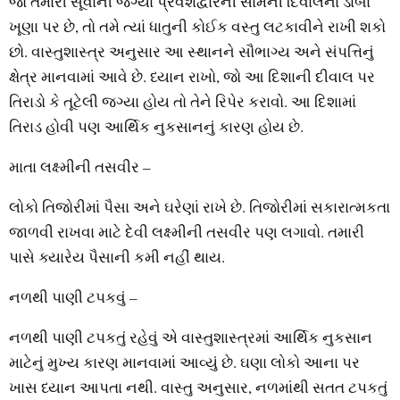
જો તમારી સૂવાની જગ્યા પ્રવેશદ્વારની સામેની દિવાલના ડાબા
ખૂણા પર છે, તો તમે ત્યાં ધાતુની કોઈક વસ્તુ લટકાવીને રાખી શકો
છો. વાસ્તુશાસ્ત્ર અનુસાર આ સ્થાનને સૌભાગ્ય અને સંપત્તિનું
ક્ષેત્ર માનવામાં આવે છે. ધ્યાન રાખો, જો આ દિશાની દીવાલ પર
તિરાડો કે તૂટેલી જગ્યા હોય તો તેને રિપેર કરાવો. આ દિશામાં
તિરાડ હોવી પણ આર્થિક નુકસાનનું કારણ હોય છે.
માતા લક્ષ્મીની તસવીર –
લોકો તિજોરીમાં પૈસા અને ઘરેણાં રાખે છે. તિજોરીમાં સકારાત્મકતા
જાળવી રાખવા માટે દેવી લક્ષ્મીની તસવીર પણ લગાવો. તમારી
પાસે ક્યારેય પૈસાની કમી નહીં થાય.
નળથી પાણી ટપકવું –
નળથી પાણી ટપકતું રહેવું એ વાસ્તુશાસ્ત્રમાં આર્થિક નુકસાન
માટેનું મુખ્ય કારણ માનવામાં આવ્યું છે. ઘણા લોકો આના પર
ખાસ ધ્યાન આપતા નથી. વાસ્તુ અનુસાર, નળમાંથી સતત ટપકતું