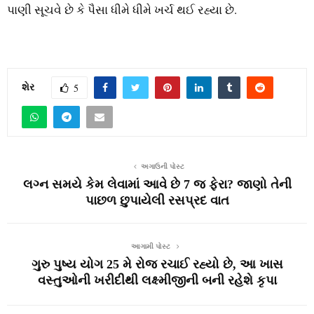
પાણી સૂચવે છે કે પૈસા ધીમે ધીમે ખર્ચ થઈ રહ્યા છે.
શેર
5
અગાઉની પોસ્ટ
લગ્ન સમયે કેમ લેવામાં આવે છે 7 જ ફેરા? જાણો તેની
પાછળ છુપાયેલી રસપ્રદ વાત
આગામી પોસ્ટ
ગુરુ પુષ્ય યોગ 25 મે રોજ રચાઈ રહ્યો છે, આ ખાસ
વસ્તુઓની ખરીદીથી લક્ષ્મીજીની બની રહેશે કૃપા