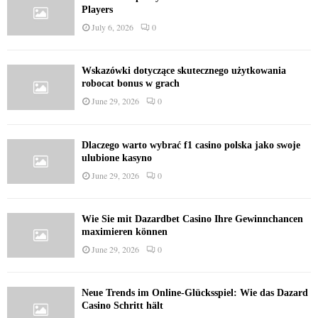
Players
July 6, 2026
0
Wskazówki dotyczące skutecznego użytkowania
robocat bonus w grach
June 29, 2026
0
Dlaczego warto wybrać f1 casino polska jako swoje
ulubione kasyno
June 29, 2026
0
Wie Sie mit Dazardbet Casino Ihre Gewinnchancen
maximieren können
June 29, 2026
0
Neue Trends im Online-Glücksspiel: Wie das Dazard
Casino Schritt hält