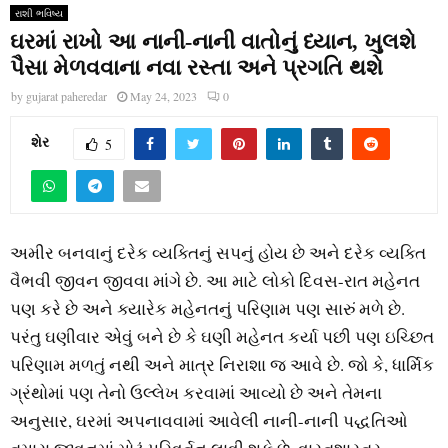
રાશી ભવિષ્ય
ઘરમાં રાખો આ નાની-નાની વાતોનું ધ્યાન, ખુલશે
પૈસા મેળવવાના નવા રસ્તા અને પ્રગતિ થશે
by
gujarat paheredar
May 24, 2023
0
શેર
5
અમીર બનવાનું દરેક વ્યક્તિનું સપનું હોય છે અને દરેક વ્યક્તિ
વૈભવી જીવન જીવવા માંગે છે. આ માટે લોકો દિવસ-રાત મહેનત
પણ કરે છે અને ક્યારેક મહેનતનું પરિણામ પણ સારું મળે છે.
પરંતુ ઘણીવાર એવું બને છે કે ઘણી મહેનત કર્યા પછી પણ ઇચ્છિત
પરિણામ મળતું નથી અને માત્ર નિરાશા જ આવે છે. જો કે, ધાર્મિક
ગ્રંથોમાં પણ તેનો ઉલ્લેખ કરવામાં આવ્યો છે અને તેમના
અનુસાર, ઘરમાં અપનાવવામાં આવેલી નાની-નાની પદ્ધતિઓ