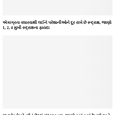
એકાગ્રતા વધારવાથી લઈને પરેશાનીઓને દૂર રાખે છે રૂદ્રાક્ષ, જાણો
1, 2, 4 મુખી રુદ્રાક્ષના ફાયદા