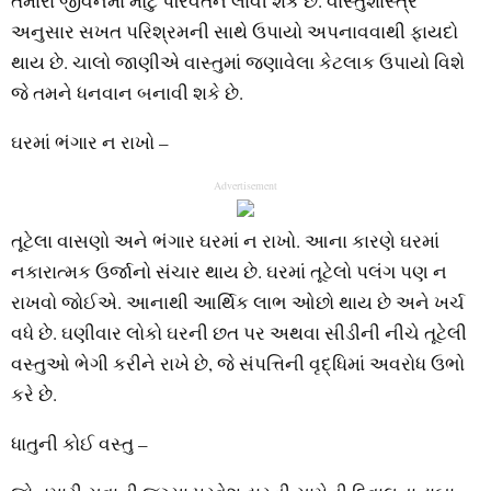
તમારા જીવનમાં મોટું પરિવર્તન લાવી શકે છે. વાસ્તુશાસ્ત્ર
અનુસાર સખત પરિશ્રમની સાથે ઉપાયો અપનાવવાથી ફાયદો
થાય છે. ચાલો જાણીએ વાસ્તુમાં જણાવેલા કેટલાક ઉપાયો વિશે
જે તમને ધનવાન બનાવી શકે છે.
ઘરમાં ભંગાર ન રાખો –
Advertisement
તૂટેલા વાસણો અને ભંગાર ઘરમાં ન રાખો. આના કારણે ઘરમાં
નકારાત્મક ઉર્જાનો સંચાર થાય છે. ઘરમાં તૂટેલો પલંગ પણ ન
રાખવો જોઈએ. આનાથી આર્થિક લાભ ઓછો થાય છે અને ખર્ચ
વધે છે. ઘણીવાર લોકો ઘરની છત પર અથવા સીડીની નીચે તૂટેલી
વસ્તુઓ ભેગી કરીને રાખે છે, જે સંપત્તિની વૃદ્ધિમાં અવરોધ ઉભો
કરે છે.
ધાતુની કોઈ વસ્તુ –