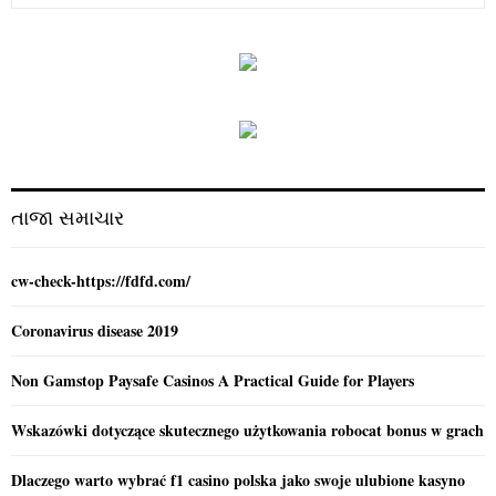
a
S
r
c
E
h
f
A
o
r
R
:
C
તાજા સમાચાર
H
cw-check-https://fdfd.com/
Coronavirus disease 2019
Non Gamstop Paysafe Casinos A Practical Guide for Players
Wskazówki dotyczące skutecznego użytkowania robocat bonus w grach
Dlaczego warto wybrać f1 casino polska jako swoje ulubione kasyno