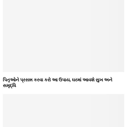
પિતૃઓને પ્રસન્ન કરવા કરો આ ઉપાય, ઘરમાં આવશે સુખ અને
સમૃદ્ધિ