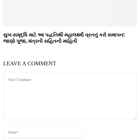
સુખ-સમૃદ્ધિ માટે આ પદ્ધતિથી મહાલક્ષ્મી વ્રતનું કરો સમાપન!
જાણો પૂજા, મંત્રની સહિતની માહિતી
LEAVE A COMMENT