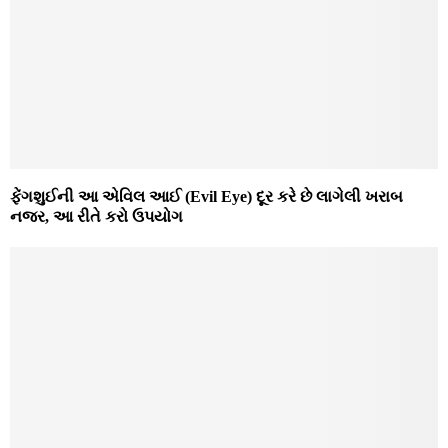
ફેંગશુઈની આ એવિલ આઈ (Evil Eye) દૂર કરે છે લાગેલી ખરાબ
નજર, આ રીતે કરો ઉપયોગ