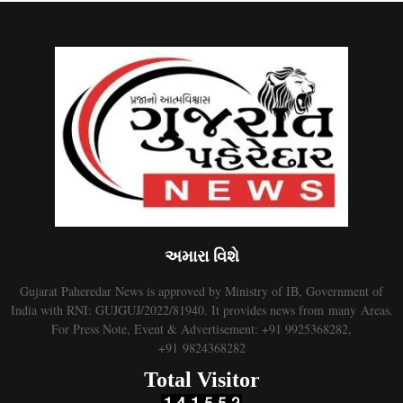
અમારા વિશે
Gujarat Paheredar News is approved by Ministry of IB, Government of
India with RNI: GUJGUJ/2022/81940. It provides news from many Areas.
For Press Note, Event & Advertisement: +91 9925368282,
+91 9824368282
Total Visitor