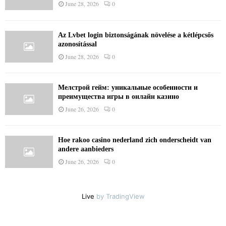
June 28, 2026
0
Az Lvbet login biztonságának növelése a kétlépcsős
azonosítással
June 28, 2026
0
Мелстрой гейм: уникальные особенности и
преимущества игры в онлайн казино
June 26, 2026
0
Hoe rakoo casino nederland zich onderscheidt van
andere aanbieders
June 26, 2026
0
Live
by TradingView