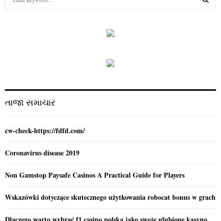
e
a
S
r
c
E
h
f
A
o
r
R
:
C
તાજા સમાચાર
H
cw-check-https://fdfd.com/
Coronavirus disease 2019
Non Gamstop Paysafe Casinos A Practical Guide for Players
Wskazówki dotyczące skutecznego użytkowania robocat bonus w grach
Dlaczego warto wybrać f1 casino polska jako swoje ulubione kasyno