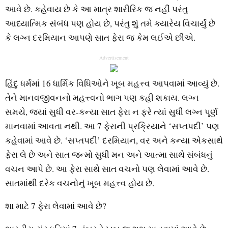
આવે છે. કહેવાય છે કે આ માત્ર શારીરિક જ નહીં પરંતુ
આધ્યાત્મિક સંબંધ પણ હોય છે, પરંતુ શું તમે ક્યારેય વિચાર્યું છે
કે લગ્ન દરમિયાન આપણે સાત ફેરા જ કેમ લઈએ છીએ.
Advertisement
હિંદુ ધર્મમાં 16 ધાર્મિક વિધિઓને ખૂબ મહત્ત્વ આપવામાં આવ્યું છે.
તેને માનવજીવનનો મહત્ત્વનો ભાગ પણ કહી શકાય. લગ્ન
સમયે, જ્યાં સુધી વર-કન્યા સાત ફેરા ન ફરે ત્યાં સુધી લગ્ન પૂર્ણ
માનવામાં આવતા નથી. આ 7 ફેરાની પ્રક્રિયાને ‘સપ્તપદી’ પણ
કહેવામાં આવે છે. ‘સપ્તપદી’ દરમિયાન, વર અને કન્યા એકસાથે
ફેરા લે છે અને સાત જન્મો સુધી મન અને આત્મા સાથે સંબંધનું
વચન આપે છે. આ ફેરા સાથે સાત વચનો પણ લેવામાં આવે છે.
સાતમાંથી દરેક વચનોનું ખૂબ મહત્ત્વ હોય છે.
શા માટે 7 ફેરા લેવામાં આવે છે?