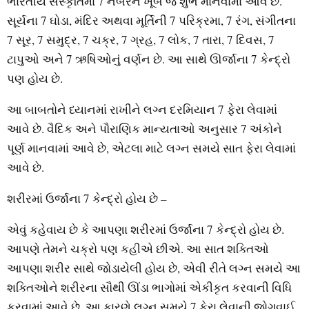
ભારતીય સંસ્કૃતિમાં 7 નંબરને ખૂબ જ શુભ માનવામાં આવે છે.
સૂર્યના 7 ઘોડા, મંદિર અથવા મૂર્તિની 7 પરિક્રમા, 7 રંગ, સંગીતના
7 સૂર, 7 સમુદ્ર, 7 ચક્ર, 7 ગ્રહ, 7 લોક, 7 તારા, 7 દિવસ, 7
ટાપુઓ અને 7 ઋષિઓનું વર્ણન છે. આ સાથે ઊર્જાના 7 કેન્દ્રો
પણ હોય છે.
આ બાબતોને ધ્યાનમાં રાખીને લગ્ન દરમિયાન 7 ફેરા લેવામાં
આવે છે. વૈદિક અને પૌરાણિક માન્યતાઓ અનુસાર 7 અંકોને
પૂર્ણ માનવામાં આવે છે, એટલા માટે લગ્ન સમયે સાત ફેરા લેવામાં
આવે છે.
શરીરમાં ઉર્જાના 7 કેન્દ્રો હોય છે –
એવું કહેવાય છે કે આપણા શરીરમાં ઉર્જાના 7 કેન્દ્રો હોય છે.
આપણે તેમને ચક્રો પણ કહીએ છીએ. આ સાત શક્તિઓ
આપણા શરીર સાથે જોડાયેલી હોય છે, એવી રીતે લગ્ન સમયે આ
શક્તિઓને શરીરના સૌથી ઊંડા ભાગોમાં એકીકૃત કરવાની વિધિ
કરવામાં આવે છે. આ કારણે લગ્ન સમયે 7 ફેરા લેવાની જોગવાઈ