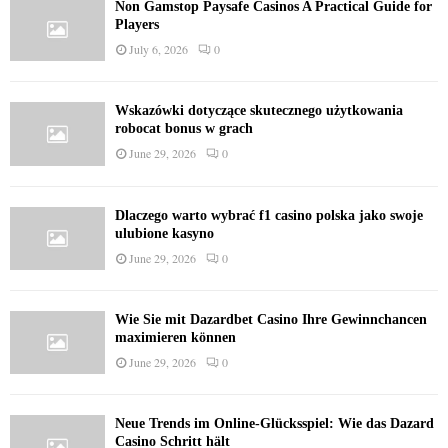
Non Gamstop Paysafe Casinos A Practical Guide for
Players
July 6, 2026
0
Wskazówki dotyczące skutecznego użytkowania
robocat bonus w grach
June 29, 2026
0
Dlaczego warto wybrać f1 casino polska jako swoje
ulubione kasyno
June 29, 2026
0
Wie Sie mit Dazardbet Casino Ihre Gewinnchancen
maximieren können
June 29, 2026
0
Neue Trends im Online-Glücksspiel: Wie das Dazard
Casino Schritt hält