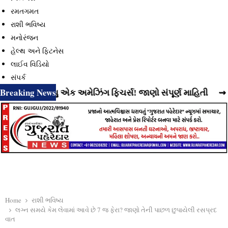
રમતગમત
રાશી ભવિષ્ય
મનોરંજન
હેલ્થ અને ફિટનેસ
લાઈવ વિડિયો
સંપર્ક
Breaking News
્યું છે વધુ એક અમેઝિંગ ફિચર્સ! જાણો સંપૂર્ણ માહિતી
⇝ Insta
Home
રાશી ભવિષ્ય
લગ્ન સમયે કેમ લેવામાં આવે છે 7 જ ફેરા? જાણો તેની પાછળ છુપાયેલી રસપ્રદ
વાત