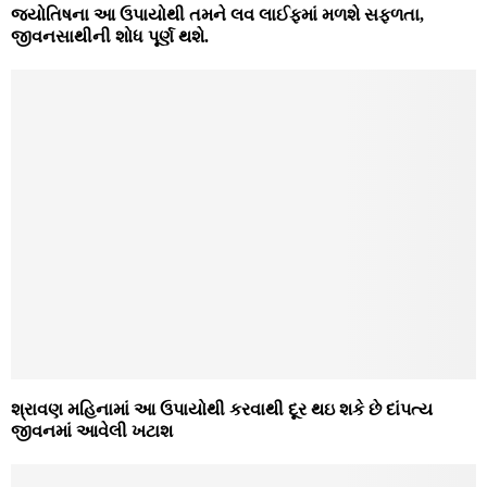
જ્યોતિષના આ ઉપાયોથી તમને લવ લાઈફમાં મળશે સફળતા,
જીવનસાથીની શોધ પૂર્ણ થશે.
શ્રાવણ મહિનામાં આ ઉપાયોથી કરવાથી દૂર થઇ શકે છે દાંપત્ય
જીવનમાં આવેલી ખટાશ