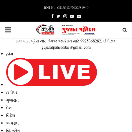
RNI No. GUJGUJ/2022/81940
Facebook
Twitter
Instagram
Youtube
Email
PRIMARY
સમાચાર, પ્રેસ નોટ તેમજ જાહેરાત માટે 9925368282, ઈમેઇલ:
MENU
gujaratpaheredar@gmail.com
હોમ
ઇ-પેપર
ગુજરાત
દેશ
વિદેશ
અપરાધ
બિઝનેસ