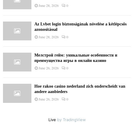
June 28, 2026
0
Az Lvbet login biztonságának növelése a kétlépcsős
azonosítással
June 28, 2026
0
Мелстрой гейм: уникальные особенности и
преимущества игры в онлайн казино
June 26, 2026
0
Hoe rakoo casino nederland zich onderscheidt van
andere aanbieders
June 26, 2026
0
Live
by TradingView