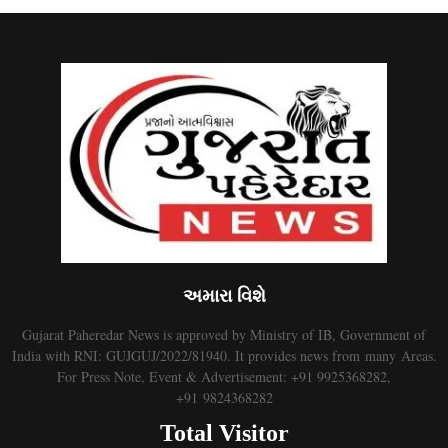
અમારા વિશે
Gujarat Paheredar News is approved by Ministry of IB, Government of
India with RNI: GUJGUJ/2022/81940. It provides news from many Areas.
For Press Note, Event & Advertisement: +91 9925368282,
+91 9824368282
Total Visitor