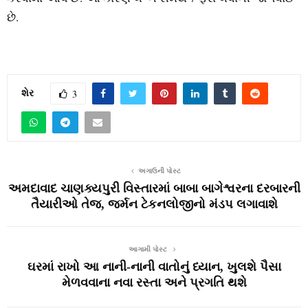
છે.
શેર
3
અગાઉની પોસ્ટ
અમદાવાદ ચાણક્યપુરી વિસ્તારમાં બાબા બાગેશ્વરના દરબારની
તૈયારીઓ તેજ, જર્મન ટેકનલોજીનો મંડપ લગાવાશે
આગામી પોસ્ટ
ઘરમાં રાખો આ નાની-નાની વાતોનું ધ્યાન, ખુલશે પૈસા
મેળવવાના નવા રસ્તા અને પ્રગતિ થશે