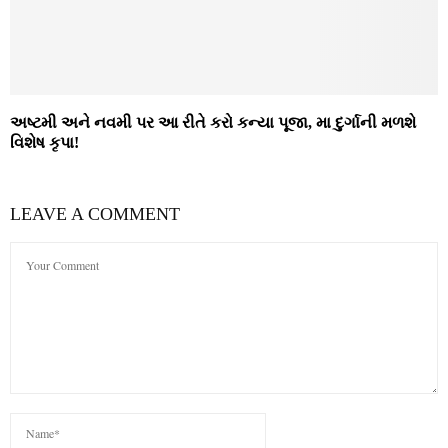
અષ્ટમી અને નવમી પર આ રીતે કરો કન્યા પૂજા, મા દુર્ગાની મળશે
વિશેષ કૃપા!
LEAVE A COMMENT