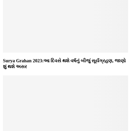
Surya Grahan 2023:આ દિવસે થશે વર્ષનું બીજું સૂર્યગ્રહણ, જાણો
શું થશે અસર