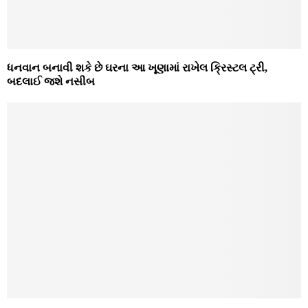
ધનવાન બનાવી શકે છે ઘરના આ ખૂણામાં રાખેલ ક્રિસ્ટલ ટ્રી,
બદલાઈ જશે નસીબ