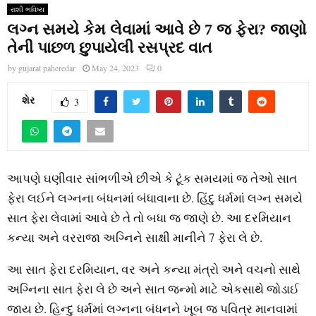
રાશી ભવિષ્ય
લગ્ન સમયે કેમ લેવામાં આવે છે 7 જ ફેરા? જાણો
તેની પાછળ છુપાયેલી રસપ્રદ વાત
by
gujarat paheredar
May 24, 2023
0
શેર
3
આપણે ઘણીવાર સાંભળીએ છીએ કે ટૂંક સમયમાં જ તેઓ સાત
ફેરા લઈને લગ્નના બંધનમાં બંધાવાના છે. હિંદુ ધર્મમાં લગ્ન સમયે
સાત ફેરા લેવામાં આવે છે તે તો બધા જ જાણે છે. આ દરમિયાન
કન્યા અને વરરાજા અગ્નિને સાક્ષી માનીને 7 ફેરા લે છે.
આ સાત ફેરા દરમિયાન, વર અને કન્યા મંત્રો અને વચનો સાથે
અગ્નિના સાત ફેરા લે છે અને સાત જન્મો માટે એકસાથે જોડાઈ
જાય છે. હિન્દુ ધર્મમાં લગ્નના બંધનને ખૂબ જ પવિત્ર માનવામાં