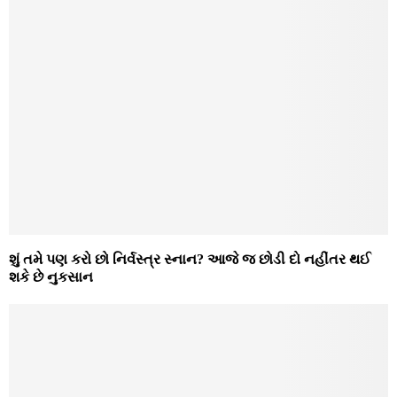
શું તમે પણ કરો છો નિર્વસ્ત્ર સ્નાન? આજે જ છોડી દો નહીંતર થઈ
શકે છે નુકસાન