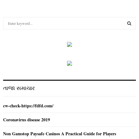
S
e
a
S
r
c
E
h
f
A
o
r
R
:
C
તાજા સમાચાર
H
cw-check-https://fdfd.com/
Coronavirus disease 2019
Non Gamstop Paysafe Casinos A Practical Guide for Players