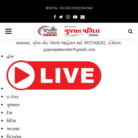
RNI No. GUJGUJ/2022/81940
Facebook
Twitter
Instagram
Youtube
Email
PRIMARY
સમાચાર, પ્રેસ નોટ તેમજ જાહેરાત માટે 9925368282, ઈમેઇલ:
MENU
gujaratpaheredar@gmail.com
હોમ
ઇ-પેપર
ગુજરાત
દેશ
વિદેશ
અપરાધ
બિઝનેસ