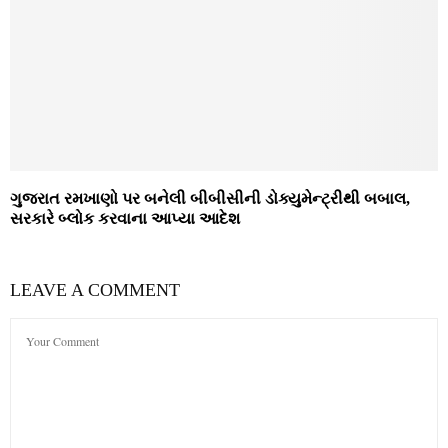
ગુજરાત રમખાણો પર બનેલી બીબીસીની ડોક્યુમેન્ટ્રીથી બબાલ,
સરકારે બ્લોક કરવાના આપ્યા આદેશ
LEAVE A COMMENT