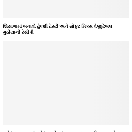
શિયાળામાં બનાવો હેલ્થી ટેસ્ટી અને સોફ્ટ મિક્સ વેજીટેબલ
મુઠીયાની રેસીપી