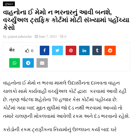
ગુજરાત
વાહનોના ઈ મેમો ન ભરનારનું આવી બનશે,
વર્ચ્યુઅલ ટ્રાફિક કોર્ટમાં મોટી સંખ્યામાં પહોંચ્યા
કેસો
by
gujarat paheredar
June 7, 2023
0
શેર
0
વાહનોના ઈ મેમો ન ભરવા મામલે ઉદાસીનતા દાખવતા વાહન
ચાલકો સામે કાર્યવાહી વર્ચ્યુઅલ કોર્ટ દ્વારા કરવામાં આવી રહી
છે. ત્રણ જેટલા શહેરોના 70 હજાર કેસ કોર્ટમાં પહોંચ્યા છે.
કોર્ટમાં ગયા બાદ મુદ્દત સુધીમાં જો દંડ નથી ભરવામાં આવ્યો તો
તમારે ચલણની મોકલવામાં આવેલી રકમ અને દંડ ભરવાનો રહેશે.
કરોડોની રકમ ટ્રાફીકના નિયમોનું ઉલ્લઘન કર્યા બાદ ઘરે