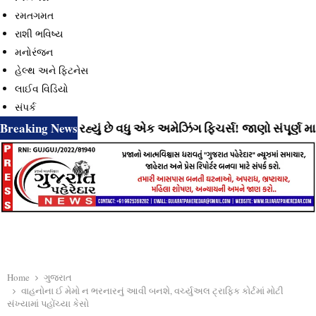
રમતગમત
રાશી ભવિષ્ય
મનોરંજન
હેલ્થ અને ફિટનેસ
લાઈવ વિડિયો
સંપર્ક
Breaking News
ટે લાવી રહ્યું છે વધુ એક અમેઝિંગ ફિચર્સ! જાણો સંપૂર્ણ માહિતી
Home
ગુજરાત
વાહનોના ઈ મેમો ન ભરનારનું આવી બનશે, વર્ચ્યુઅલ ટ્રાફિક કોર્ટમાં મોટી
સંખ્યામાં પહોંચ્યા કેસો