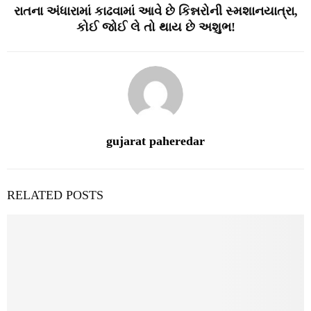
રાતના અંધારામાં કાઢવામાં આવે છે કિન્નરોની સ્મશાનયાત્રા,
કોઈ જોઈ લે તો થાય છે અશુભ!
gujarat paheredar
RELATED POSTS