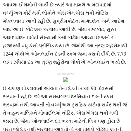
આવેલા ઈ મેમોની બાકી છે ત્યારે આ મામલે અમદાવાદમાં
વર્ચ્યુઅલ કોર્ટ થકી લોકોને એસએમએસ થકી નોટિસ
મોકલવામાં આવી રહી છે. સુપ્રીમકોર્ટના માર્ગદર્શન અને આદેશ
બાદ આ ઈ-કોર્ટ શરુ કરવામાં આવી છે. જેમાં રાજકોટ, સુરત,
અમદાવાદના મોટી સંખ્યામાં કેસો કોર્ટમાં આવ્યા છે અને 41
હજારથી વધુ કેસો પ્રોસિડ થયા છે. જેમાંથી આ ત્રણ શહેરોમાંથી
1244 લોકોએ ઓનલાઈન દંડની રકમ જમા કરાવી દીધી છે. 7.73
લાખ રુપિયા દંડ આ ત્રણ શહેરોના લોકોએ ઓનલાઈન ભર્યો છે.
Advertisement
ઈ ચલણ મોકલવામાં આવતા તેના દંડની રકમ 90 દિવસમાં
ભરવાની રહે છે. જો આ સમયગાળા દરમિયાન દંડની રકમ
ભરવામાં નથી આવતી તો વર્ચ્યુઅલ ટ્રાફિક કોર્ટના સર્વર થકી જે
તે વાહન માલિકને મોબાઈલમાં નોટિસ એસએમસ થકી મળી
જાય છે. જેમાં ઓનલાઈન દંડ ભરવા માટેની લિંક પણ હોય છે
પરંતુ જો દંડ નથી ભરવામાં આવતો તો આ મામલે કોર્ટમાં કાનૂની