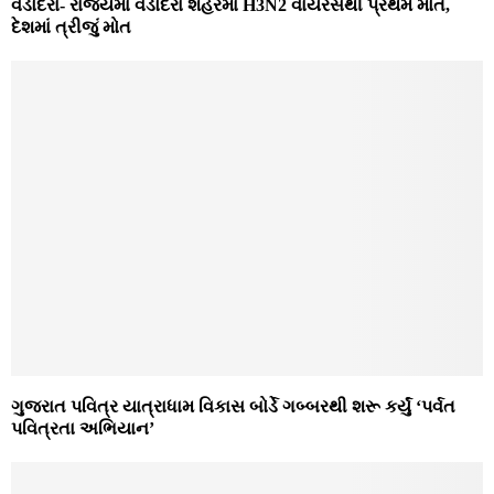
વડોદરા- રાજ્યમાં વડોદરા શહેરમાં H3N2 વાયરસથી પ્રથમ મોત,
દેશમાં ત્રીજું મોત
ગુજરાત પવિત્ર યાત્રાધામ વિકાસ બોર્ડે ગબ્બરથી શરૂ કર્યું ‘પર્વત
પવિત્રતા અભિયાન’