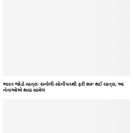
ભારત જોડો યાત્રાઃ સનોલી-સોનીપતથી ફરી શરૂ થઈ યાત્રા, આ
નેતાઓએ થયા સામેલ