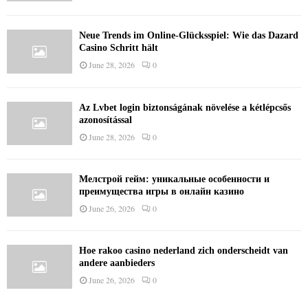
Neue Trends im Online-Glücksspiel: Wie das Dazard
Casino Schritt hält
June 28, 2026
0
Az Lvbet login biztonságának növelése a kétlépcsős
azonosítással
June 28, 2026
0
Мелстрой гейм: уникальные особенности и
преимущества игры в онлайн казино
June 26, 2026
0
Hoe rakoo casino nederland zich onderscheidt van
andere aanbieders
June 26, 2026
0