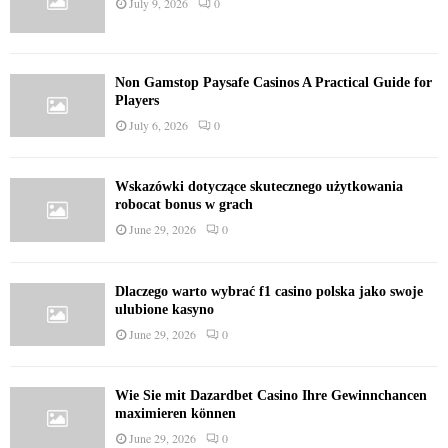
July 9, 2026
0
Non Gamstop Paysafe Casinos A Practical Guide for
Players
July 6, 2026
0
Wskazówki dotyczące skutecznego użytkowania
robocat bonus w grach
June 29, 2026
0
Dlaczego warto wybrać f1 casino polska jako swoje
ulubione kasyno
June 29, 2026
0
Wie Sie mit Dazardbet Casino Ihre Gewinnchancen
maximieren können
June 29, 2026
0