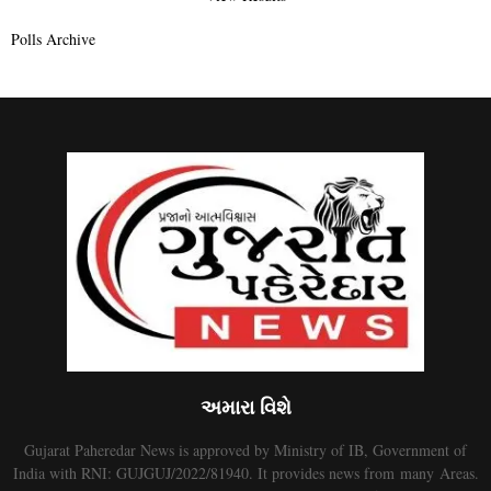
Polls Archive
અમારા વિશે
Gujarat Paheredar News is approved by Ministry of IB, Government of
India with RNI: GUJGUJ/2022/81940. It provides news from many Areas.