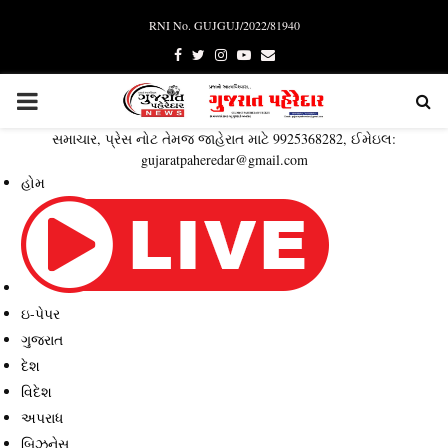
RNI No. GUJGUJ/2022/81940
Facebook
Twitter
Instagram
Youtube
Email
PRIMARY
સમાચાર, પ્રેસ નોટ તેમજ જાહેરાત માટે 9925368282, ઈમેઇલ:
MENU
gujaratpaheredar@gmail.com
હોમ
ઇ-પેપર
ગુજરાત
દેશ
વિદેશ
અપરાધ
બિઝનેસ