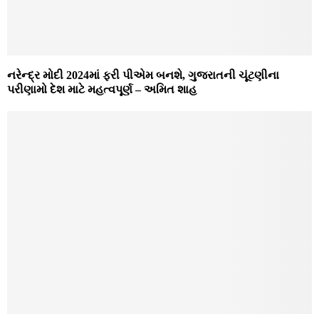
નરેન્દ્ર મોદી 2024માં ફરી પીએમ બનશે, ગુજરાતની ચૂંટણીના
પરીણામો દેશ માટે મહત્વપૂર્ણ – અમિત શાહ