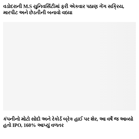
વડોદરાની M.S યુનિવર્સિટીમાં ફરી એકવાર પઠાણ ગેંગ સક્રિય,
મારપીટ અને છેડતીની બનાવો વધ્યા
કંપનીનો મોટો સોદો અને રેકોર્ડ બ્રેક હાઈ પર શેર, આ વર્ષે જ આવ્યો
હતો IPO, 160% આપ્યું વળતર