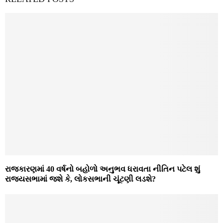
રાજકારણમાં 40 વર્ષનો બહોળો અનુભવ ધરાવતા નીતિન પટેલ શું
રાજ્યસભામાં જશે કે, લોકસભાની ચૂંટણી લડશે?