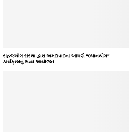
સહજ્યોગ સંસ્થા દ્વારા અમદાવાદના આંગણે “ધ્યાનયોગ”
કાર્યક્રમનું ભવ્ય આયોજન