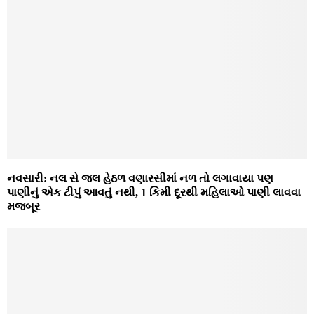
નવસારી: નલ સે જલ હેઠળ વણારસીમાં નળ તો લગાવાયા પણ
પાણીનું એક ટીપું આવતું નથી, 1 કિમી દૂરથી મહિલાઓ પાણી લાવવા
મજબૂર