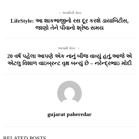
અગાઉની પોસ્ટ
LifeStyle: આ શાકભાજીનો રસ દૂર કરશે ડાયાબિટીસ,
જાણો તેને પીવાનો શ્રેષ્ઠ સમય
આગામી પોસ્ટ
20 વર્ષ પહેલા આપણે એક નાનું બીજ વાવ્યું હતું,આજે એ
એટલુ વિશાળ વાઇબ્રન્ટ વૃક્ષ બન્યું છે – નરેન્દ્રભાઇ મોદી
gujarat paheredar
RELATED POSTS