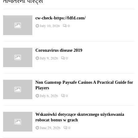
તાજેતરની પોસ્ટ્સ
cw-check-https://fdfd.com/
July 10, 2026
0
Coronavirus disease 2019
July 9, 2026
0
Non Gamstop Paysafe Casinos A Practical Guide for
Players
July 6, 2026
0
Wskazówki dotyczące skutecznego użytkowania
robocat bonus w grach
June 29, 2026
0