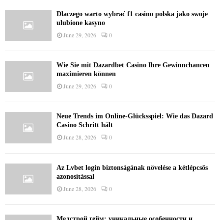
Dlaczego warto wybrać f1 casino polska jako swoje
ulubione kasyno
June 29, 2026
0
Wie Sie mit Dazardbet Casino Ihre Gewinnchancen
maximieren können
June 29, 2026
0
Neue Trends im Online-Glücksspiel: Wie das Dazard
Casino Schritt hält
June 28, 2026
0
Az Lvbet login biztonságának növelése a kétlépcsős
azonosítással
June 28, 2026
0
Мелстрой гейм: уникальные особенности и