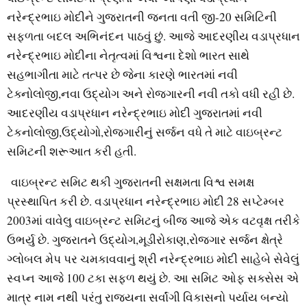
નરેન્દ્રભાઇ મોદીને ગુજરાતની જનતા વતી જી-20 સમિટિની
સફળતા બદલ અભિનંદન પાઠવું છું. આજે આદરણીય વડાપ્રધાન
નરેન્દ્રભાઇ મોદીના નેતૃત્વમાં વિશ્વના દેશો ભારત સાથે
સહભાગીતા માટે તત્પર છે જેના કારણે ભારતમાં નવી
ટેક્નોલોજી,નવા ઉદ્યોગ અને રોજગારની નવી તકો વધી રહી છે.
આદરણીય વડાપ્રધાન નરેન્દ્રભાઇ મોદી ગુજરાતમાં નવી
ટેકનોલોજી,ઉદ્યોગો,રોજગારીનું સર્જન વધે તે માટે વાઇબ્રન્ટ
સમિટની શરૂઆત કરી હતી.
વાઇબ્રન્ટ સમિટ થકી ગુજરાતની સક્ષમતા વિશ્વ સમક્ષ
પ્રસ્થાપિત કરી છે. વડાપ્રધાન નરેન્દ્રભાઇ મોદી 28 સપ્ટેમ્બર
2003માં વાવેલુ વાઇબ્રન્ટ સમિટનું બીજ આજે એક વટવૃક્ષ તરીકે
ઉભર્યુ છે. ગુજરાતને ઉદ્યોગ,મૂડીરોકાણ,રોજગાર સર્જન ક્ષેત્રે
ગ્લોબલ મેપ પર ચમકાવવાનું શ્રી નરેન્દ્રભાઇ મોદી સાહેબે સેવેલું
સ્વપ્ન આજે 100 ટકા સફળ થયું છે. આ સમિટ ઓફ સક્સેસ એ
માત્ર નામ નથી પરંતુ રાજયના સર્વાંગી વિકાસનો પર્યાય બન્યો