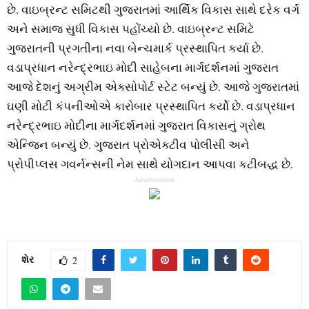
છે. વાઇબ્રન્ટ સમિટથી ગુજરાતમાં આર્થિક વિકાસ સાથે દરેક વર્ગ
અને સમાજ સુધી વિકાસ પહોંચ્યો છે. વાઇબ્રન્ટ સમિટે
ગુજરાતની પ્રગતીના નવા બેન્ચમાર્ક પ્રસ્થાપિત કર્યા છે.
વડાપ્રધાન નરેન્દ્રભાઇ મોદી સાહેબના માર્ગદર્શનમાં ગુજરાત
આજે દેશનું અગ્રીમ એક્સોપોર્ટ સ્ટેટ બન્યું છે. આજે ગુજરાતમાં
ઘણી મોટી કંપનીઓએ કારોબાર પ્રસ્થાપિત કર્યો છે. વડાપ્રધાન
નરેન્દ્રભાઇ મોદીના માર્ગદર્શનમાં ગુજરાત વિકાસનું ગ્રોથ
એન્જિન બન્યું છે. ગુજરાત પ્રોએક્ટીવ પોલીસી અને
પ્રોપીપ્લસ ગવર્નન્સની નેમ સાથે યોગદાન આપવા કટીબદ્ધ છે.
Advertisement
શેર
2