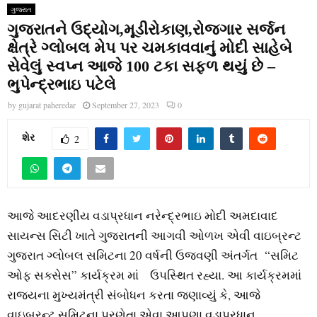
ગુજરાત
ગુજરાતને ઉદ્યોગ,મૂડીરોકાણ,રોજગાર સર્જન
ક્ષેત્રે ગ્લોબલ મેપ પર ચમકાવવાનું મોદી સાહેબે
સેવેલું સ્વપ્ન આજે 100 ટકા સફળ થયું છે –
ભુપેન્દ્રભાઇ પટેલે
by
gujarat paheredar
September 27, 2023
0
શેર
2
આજે આદરણીય વડાપ્રધાન નરેન્દ્રભાઇ મોદી અમદાવાદ
સાયન્સ સિટી ખાતે ગુજરાતની આગવી ઓળખ એવી વાઇબ્રન્ટ
ગુજરાત ગ્લોબલ સમિટના 20 વર્ષની ઉજવણી અંતર્ગત “સમિટ
ઓફ સક્સેસ” કાર્યક્રમ માં ઉપસ્થિત રહ્યા. આ કાર્યક્રમમાં
રાજયના મુખ્યમંત્રી સંબોધન કરતા જણાવ્યું કે, આજે
વાઇબ્રન્ટ સમિટના પ્રણેતા એવા આપણા વડાપ્રધાન