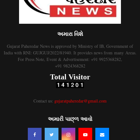
અમારા વિશે
Gujarat Paheredar News is approved by Ministry of IB, Government of
India with RNI: GUJGUJ/2022/81940. It provides news from many Areas.
For Press Note, Event & Advertisement: +91 9925368282,
+91 9824368282
Total Visitor
Contact us:
gujaratpaheredar@gmail.com
અમારી પાછ્ળ આવો