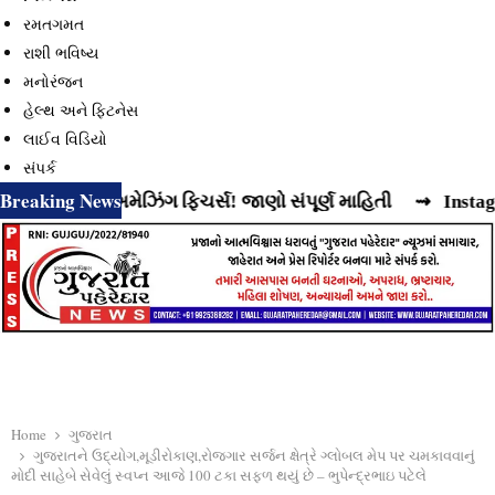
રમતગમત
રાશી ભવિષ્ય
મનોરંજન
હેલ્થ અને ફિટનેસ
લાઈવ વિડિયો
સંપર્ક
Breaking News
 વધુ એક અમેઝિંગ ફિચર્સ! જાણો સંપૂર્ણ માહિતી
⇝ Instagram રી
Home
ગુજરાત
ગુજરાતને ઉદ્યોગ,મૂડીરોકાણ,રોજગાર સર્જન ક્ષેત્રે ગ્લોબલ મેપ પર ચમકાવવાનું
મોદી સાહેબે સેવેલું સ્વપ્ન આજે 100 ટકા સફળ થયું છે – ભુપેન્દ્રભાઇ પટેલે