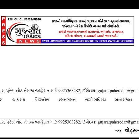
ર, પ્રેસ નોટ તેમજ જાહેરાત માટે 9925368282, ઈમેઇલ: gujaratpaheredar@gma
ેશ
અપરાધ
બિઝનેસ
રમતગમત
રાશી ભવિષ્ય
મનોરંજન
ર, પ્રેસ નોટ તેમજ જાહેરાત માટે 9925368282, ઈમેઇલ: gujaratpaheredar@gma
⇝ વોટ્સએપ તેના યુઝર