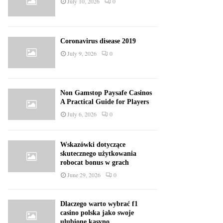
July 10, 2026
0
Coronavirus disease 2019
July 9, 2026
0
Non Gamstop Paysafe Casinos
A Practical Guide for Players
July 6, 2026
0
Wskazówki dotyczące
skutecznego użytkowania
robocat bonus w grach
June 29, 2026
0
Dlaczego warto wybrać f1
casino polska jako swoje
ulubione kasyno