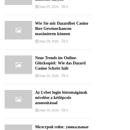
June 29, 2026
0
Wie Sie mit Dazardbet Casino
Ihre Gewinnchancen
maximieren können
June 29, 2026
0
Neue Trends im Online-
Glücksspiel: Wie das Dazard
Casino Schritt hält
June 28, 2026
0
Az Lvbet login biztonságának
növelése a kétlépcsős
azonosítással
June 28, 2026
0
Мелстрой гейм: уникальные