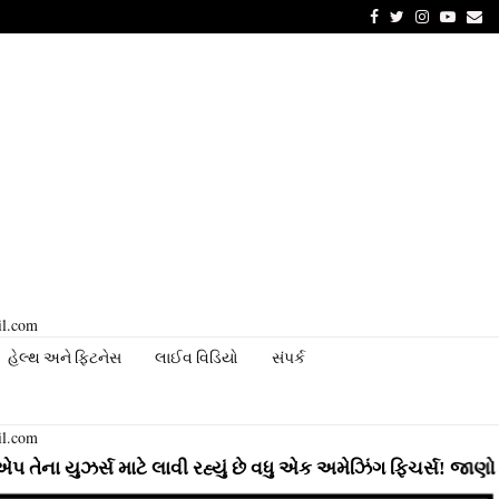
Facebook
Twitter
Instagram
Youtu
Em
il.com
હેલ્થ અને ફિટનેસ
લાઈવ વિડિયો
સંપર્ક
il.com
્સ માટે લાવી રહ્યું છે વધુ એક અમેઝિંગ ફિચર્સ! જાણો સંપૂર્ણ મા