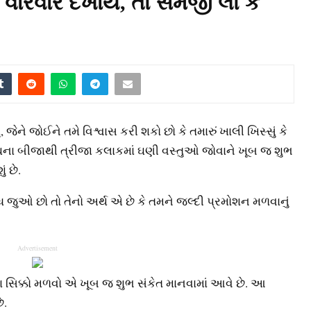
વારંવાર દેખાય, તો સમજી લો કે
ે જોઈને તમે વિશ્વાસ કરી શકો છો કે તમારું ખાલી ખિસ્સું કે
ઊંઘના બીજાથી ત્રીજા કલાકમાં ઘણી વસ્તુઓ જોવાને ખૂબ જ શુભ
 છે.
ૂધ જુઓ છો તો તેનો અર્થ એ છે કે તમને જલ્દી પ્રમોશન મળવાનું
Advertisement
વા સિક્કો મળવો એ ખૂબ જ શુભ સંકેત માનવામાં આવે છે. આ
ે.