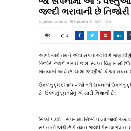
જો સપનામાં આ 5 વસ્તુઓ 
જલ્દી ભરાવાની છે તિજોરી
by
gujarat paheredar
September 23, 2023
0
શેર
4
આજે અમે તમને એવા સપનાઓ વિશે જણાવીશું, જેન
તિજોરી જલ્દી ભરાઈ જશે. સ્વપ્ન વિજ્ઞાનમાં 
માનવામાં આવે છે. ચાલો જાણીએ કે આ સપના શું
ઉકળતું દૂધ દેખાય – જો તમે સપનામાં ઉકળતું દ
છે. ઉકળતું દૂધ જોવું એ સારી નિશાની છે.
સિક્કો પડવો – સપનામાં સિક્કો પડતો જોવો અથ
સપનાનો અર્થ છે કે તમને જલ્દી પૈસા મળવાના છ