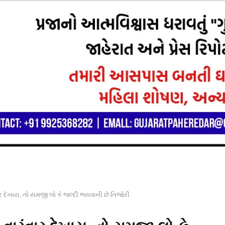
 દેખાય, તો સમજી લો કે જલ્દી ભરાવાની છે તિજોરી