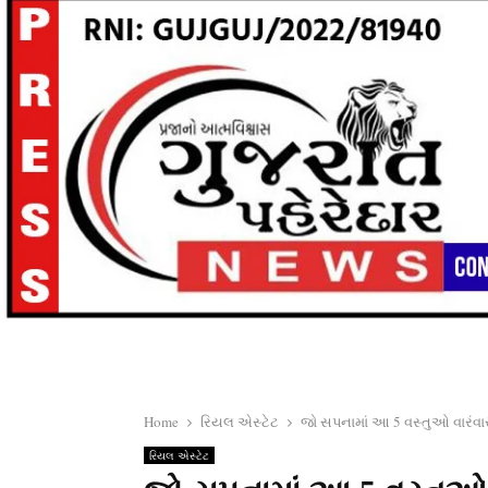
Home
રિયલ એસ્ટેટ
જો સપનામાં આ 5 વસ્તુઓ વારંવાર
રિયલ એસ્ટેટ