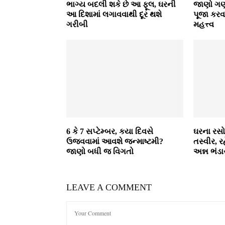
ભાગ્ય બદલી શકે છે આ ફૂલ, ઘરની
જાણો ગણ
આ દિશામાં લગાવવાથી દૂર થશે
પૂજા કરવા
ગરીબી
મહત્ત્વ
6 કે 7 સપ્ટેમ્બર, કયા દિવસે
ઘરના રસો
ઉજવવામાં આવશે જન્માષ્ટમી?
તસ્વીર, રહ
જાણો બધી જ વિગતો
અન્ન ભંડ
LEAVE A COMMENT