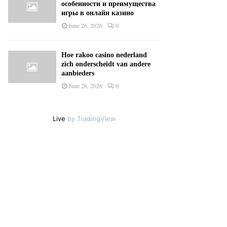
особенности и преимущества
игры в онлайн казино
June 26, 2026
0
Hoe rakoo casino nederland
zich onderscheidt van andere
aanbieders
June 26, 2026
0
Live
by TradingView