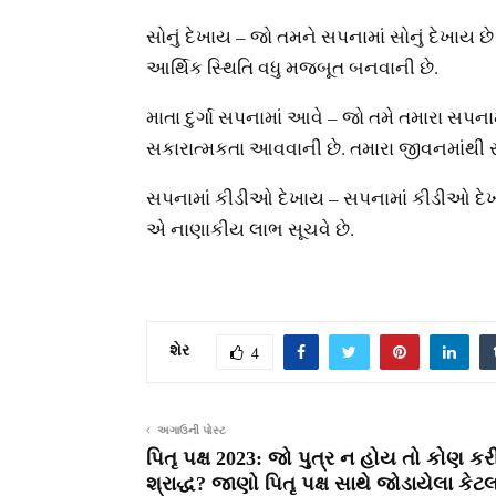
સોનું દેખાય – જો તમને સપનામાં સોનું દેખાય છે
આર્થિક સ્થિતિ વધુ મજબૂત બનવાની છે.
માતા દુર્ગા સપનામાં આવે – જો તમે તમારા સપનામા
સકારાત્મકતા આવવાની છે. તમારા જીવનમાંથી
સપનામાં કીડીઓ દેખાય – સપનામાં કીડીઓ દેખા
એ નાણાકીય લાભ સૂચવે છે.
શેર
4
અગાઉની પોસ્ટ
પિતૃ પક્ષ 2023: જો પુત્ર ન હોય તો કોણ કર
શ્રાદ્ધ? જાણો પિતૃ પક્ષ સાથે જોડાયેલા કેટ