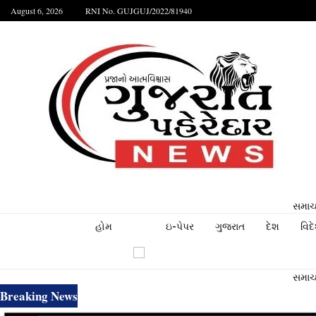
August 6, 2026
RNI No. GUJGUJ/2022/81940
સમાચા
હોમ
ઇ-પેપર
ગુજરાત
દેશ
વિદ
સમાચા
Breaking News