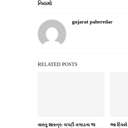
નિયમો
gujarat paheredar
RELATED POSTS
વાસ્તુ શાસ્ત્ર: ચપટી વગાડતા જ
આ દિવસે 