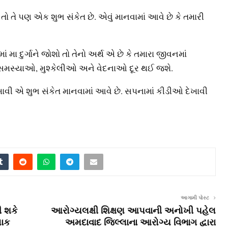
 તો તે પણ એક શુભ સંકેત છે. એવું માનવામાં આવે છે કે તમારી
ં મા દુર્ગાને જોશો તો તેનો અર્થ એ છે કે તમારા જીવનમાં
 સમસ્યાઓ, મુશ્કેલીઓ અને વેદનાઓ દૂર થઈ જશે.
વી એ શુભ સંકેત માનવામાં આવે છે. સપનામાં કીડીઓ દેખાવી
આગામી પોસ્ટ
ી શકે
આરોગ્યલક્ષી શિક્ષણ આપવાની અનોખી પહેલ
લાક
અમદાવાદ જિલ્લાના આરોગ્ય વિભાગ દ્વારા