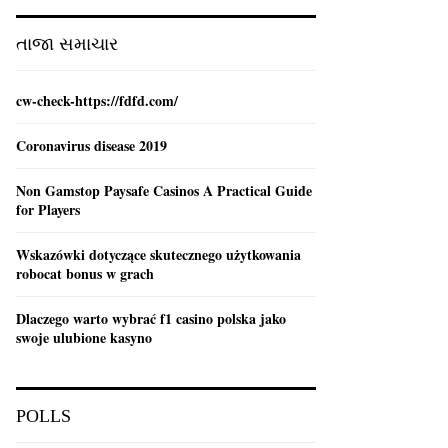
:
C
તાજા સમાચાર
H
cw-check-https://fdfd.com/
Coronavirus disease 2019
Non Gamstop Paysafe Casinos A Practical Guide
for Players
Wskazówki dotyczące skutecznego użytkowania
robocat bonus w grach
Dlaczego warto wybrać f1 casino polska jako
swoje ulubione kasyno
POLLS