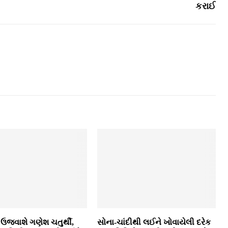
કરાઈ
ઉજવાશે ગણેશ ચતુર્થી,
સોના-ચાંદીથી લઈને ખોવાયેલી દરેક