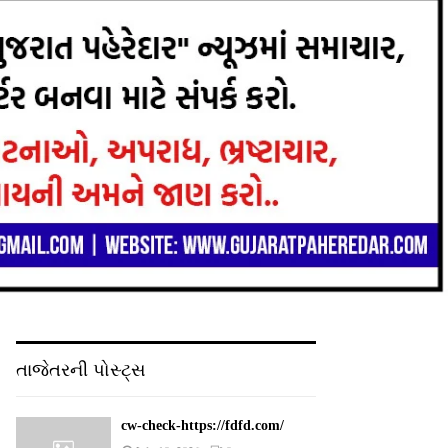
તાજેતરની પોસ્ટ્સ
cw-check-https://fdfd.com/