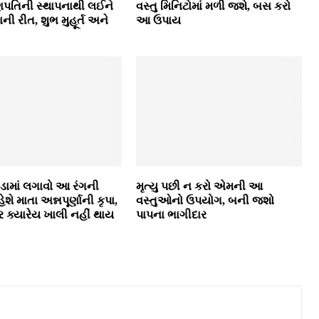
પતિની સ્થાપનાથી લઈને
વસ્તુ મિનિટોમાં મળી જશે, બસ કરો
ની રીત, શુભ મુહૂર્ત અને
આ ઉપાય
ડામાં લગાવો આ રંગની
મૃત્યુ પછી ન કરો એમની આ
ેશે માતા અન્નપૂર્ણાની કૃપા,
વસ્તુઓનો ઉપયોગ, બની જશો
ાર ક્યારેય ખાલી નહીં થાય
પાપના ભાગીદાર