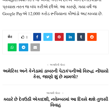
પ્રયાસ તરત જ બંધ કરીએ છીએ. આ કારણે, ગયા વર્ષે જ
Google Payએ 12,000 કરોડ રૂપિયાના કૌભાંડો અટકાવ્યા છે.
શેર
1
અગાઉની પોસ્ટ
અમેરિકા અને કેનેડામાં ડાબરની પેટાકંપનીઓ વિરુદ્ધ નોંધાયો
કેસ, જાણો શું છે મામલો?
આગામી પોસ્ટ
ક્યારે છે દેવઉઠી એકાદશી, નવેમ્બરમાં આ દિવસે થશે તુલસી
વિવાહ