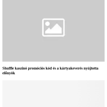
Shuffle kaszinó promóciós kód és a kártyakeverés nyújtotta
előnyök