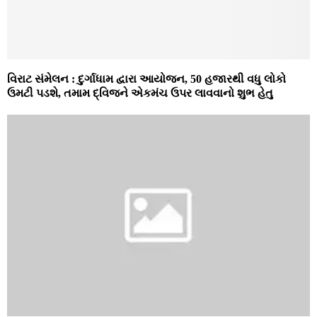
વિરાટ સંમેલન : દુર્ગાધામ દ્વારા આયોજન, 50 હજારથી વધુ લોકો
ઉમટી પડશે, તમામ દ્વિજને એકમંચ ઉપર લાવવાનો શુભ હેતુ