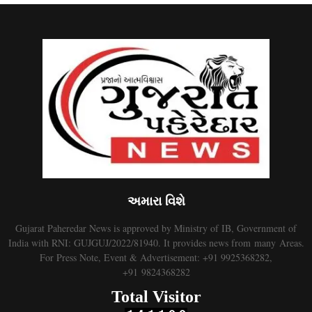
અમારા વિશે
Gujarat Paheredar News is approved by Ministry of IB, Government of
India with RNI: GUJGUJ/2022/81940. It provides news from many Areas.
For Press Note, Event & Advertisement: +91 9925368282,
+91 9824368282
Total Visitor