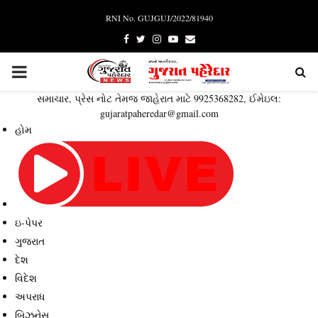
RNI No. GUJGUJ/2022/81940
Facebook
Twitter
Instagram
Youtube
Email
PRIMARY
સમાચાર, પ્રેસ નોટ તેમજ જાહેરાત માટે 9925368282, ઈમેઇલ:
MENU
gujaratpaheredar@gmail.com
હોમ
ઇ-પેપર
ગુજરાત
દેશ
વિદેશ
અપરાધ
બિઝનેસ