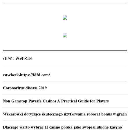
e
a
S
r
c
E
h
f
A
o
r
R
:
C
તાજા સમાચાર
H
cw-check-https://fdfd.com/
Coronavirus disease 2019
Non Gamstop Paysafe Casinos A Practical Guide for Players
Wskazówki dotyczące skutecznego użytkowania robocat bonus w grach
Dlaczego warto wybrać f1 casino polska jako swoje ulubione kasyno