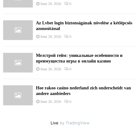
June 28, 2026
0
Az Lvbet login biztonságának növelése a kétlépcsős
azonosítással
June 28, 2026
0
Мелстрой гейм: уникальные особенности и
преимущества игры в онлайн казино
June 26, 2026
0
Hoe rakoo casino nederland zich onderscheidt van
andere aanbieders
June 26, 2026
0
Live
by TradingView