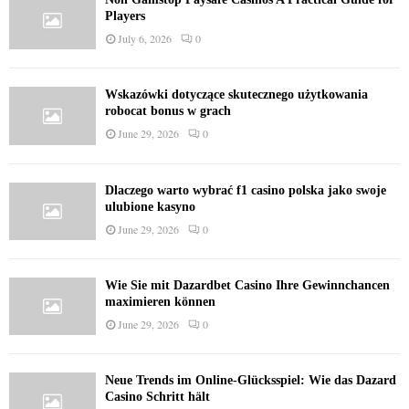
Players
July 6, 2026
0
Wskazówki dotyczące skutecznego użytkowania
robocat bonus w grach
June 29, 2026
0
Dlaczego warto wybrać f1 casino polska jako swoje
ulubione kasyno
June 29, 2026
0
Wie Sie mit Dazardbet Casino Ihre Gewinnchancen
maximieren können
June 29, 2026
0
Neue Trends im Online-Glücksspiel: Wie das Dazard
Casino Schritt hält