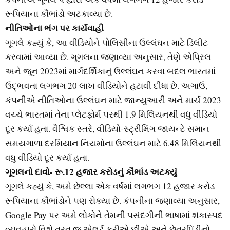
રૂપિયાના કૌભાંડો અટકાવ્યા છે.
નીતિઓના ભંગ પર કાર્યવાહી
ગૂગલે કહ્યું કે, આ વીડિયોને પોલિસીના ઉલ્લંઘન માટે ડિલીટ
કરવામાં આવ્યા છે. ગૂગલના જણાવ્યા અનુસાર, તેણે એપ્રિલ
અને જૂન 2023માં માર્ગદર્શિકાનું ઉલ્લંઘન કરવા બદલ ભારતમાં
ઉદ્ભવતા લગભગ 20 લાખ વીડિયોને હટાવી દીધા છે. અગાઉ,
કંપનીએ નીતિઓના ઉલ્લંઘન માટે જાન્યુઆરી અને માર્ચ 2023
વચ્ચે ભારતમાં તેના પ્લેટફોર્મ પરથી 1.9 મિલિયનથી વધુ વીડિયો
દૂર કર્યા હતા. વૈશ્વિક સ્તરે, વીડિયો-સ્ટ્રીમિંગ જાયન્ટે સમાન
સમયગાળા દરમિયાન નિયમોના ઉલ્લંઘન માટે 6.48 મિલિયનથી
વધુ વીડિયો દૂર કર્યા હતા.
ગૂગલનો દાવો- રૂ.12 હજાર કરોડનું કૌભાંડ અટક્યું
ગૂગલે કહ્યું કે, અમે છેલ્લા એક વર્ષમાં લગભગ 12 હજાર કરોડ
રૂપિયાના કૌભાંડોને પણ રોક્યા છે. કંપનીના જણાવ્યા અનુસાર,
Google Pay પર અમે લોકોને તેમની પસંદગીની ભાષામાં શંકાસ્પદ
વ્યવહારો વિશે તરત જ એલર્ટ કરીએ છીએ અને છેતરપિંડીનો