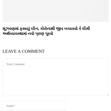
મૂંઝવણમાં ફસાયું ચીન, કોરોનાથી જીવ બચાવવો કે ધીમી
અર્થવ્યવસ્થામાં નવો પ્રાણ પૂરવો
LEAVE A COMMENT