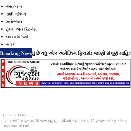
રમતગમત
રાશી ભવિષ્ય
મનોરંજન
હેલ્થ અને ફિટનેસ
લાઈવ વિડિયો
સંપર્ક
Breaking News
લાવી રહ્યું છે વધુ એક અમેઝિંગ ફિચર્સ! જાણો સંપૂર્ણ માહિતી
⇝
Home
Other
ગૂગલે 3 મહિનામાં 20 લાખ યૂટ્યુબ વીડિયો કર્યાં ડિલીટ, 12 હજાર કરોડનું કૌભાંડ
અટકાવવાનો દાવો