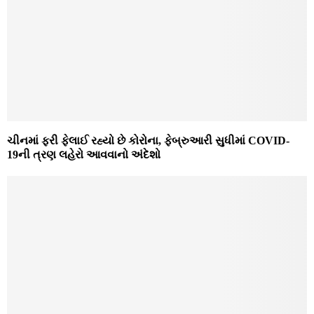
ચીનમાં ફરી ફેલાઈ રહ્યો છે કોરોના, ફેબ્રુઆરી સુધીમાં COVID-
19ની ત્રણ લહેરો આવવાનો અંદેશો