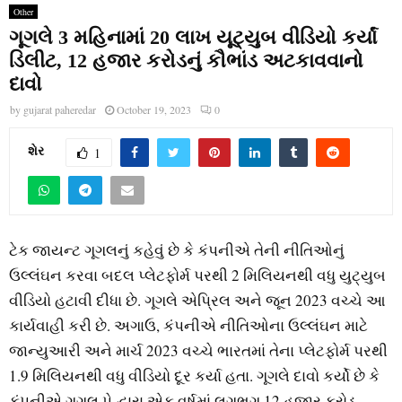
Other
ગૂગલે 3 મહિનામાં 20 લાખ યૂટ્યુબ વીડિયો કર્યાં
ડિલીટ, 12 હજાર કરોડનું કૌભાંડ અટકાવવાનો
દાવો
by
gujarat paheredar
October 19, 2023
0
શેર
1
ટેક જાયન્ટ ગૂગલનું કહેવું છે કે કંપનીએ તેની નીતિઓનું
ઉલ્લંઘન કરવા બદલ પ્લેટફોર્મ પરથી 2 મિલિયનથી વધુ યુટ્યુબ
વીડિયો હટાવી દીધા છે. ગૂગલે એપ્રિલ અને જૂન 2023 વચ્ચે આ
કાર્યવાહી કરી છે. અગાઉ, કંપનીએ નીતિઓના ઉલ્લંઘન માટે
જાન્યુઆરી અને માર્ચ 2023 વચ્ચે ભારતમાં તેના પ્લેટફોર્મ પરથી
1.9 મિલિયનથી વધુ વીડિયો દૂર કર્યા હતા. ગૂગલે દાવો કર્યો છે કે
કંપનીએ ગૂગલ પે દ્વારા એક વર્ષમાં લગભગ 12 હજાર કરોડ