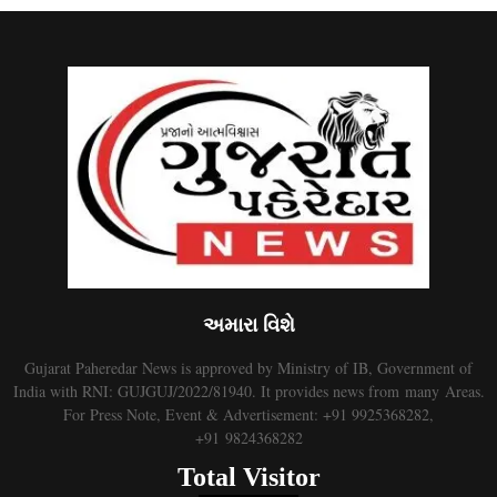
અમારા વિશે
Gujarat Paheredar News is approved by Ministry of IB, Government of
India with RNI: GUJGUJ/2022/81940. It provides news from many Areas.
For Press Note, Event & Advertisement: +91 9925368282,
+91 9824368282
Total Visitor