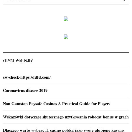
e
a
S
r
c
E
h
f
A
o
r
R
:
C
તાજા સમાચાર
H
cw-check-https://fdfd.com/
Coronavirus disease 2019
Non Gamstop Paysafe Casinos A Practical Guide for Players
Wskazówki dotyczące skutecznego użytkowania robocat bonus w grach
Dlaczego warto wybrać f1 casino polska jako swoje ulubione kasyno