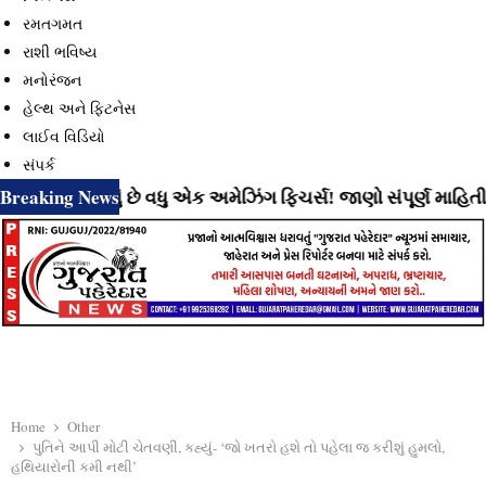
રમતગમત
રાશી ભવિષ્ય
મનોરંજન
હેલ્થ અને ફિટનેસ
લાઈવ વિડિયો
સંપર્ક
Breaking News
વી રહ્યું છે વધુ એક અમેઝિંગ ફિચર્સ! જાણો સંપૂર્ણ માહિતી
⇝ I
Home
Other
પુતિને આપી મોટી ચેતવણી, કહ્યું- ‘જો ખતરો હશે તો પહેલા જ કરીશું હુમલો,
હથિયારોની કમી નથી’