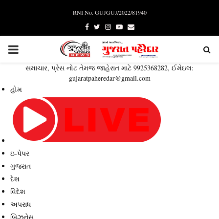
RNI No. GUJGUJ/2022/81940
Facebook
Twitter
Instagram
Youtube
Email
PRIMARY
સમાચાર, પ્રેસ નોટ તેમજ જાહેરાત માટે 9925368282, ઈમેઇલ:
MENU
gujaratpaheredar@gmail.com
હોમ
ઇ-પેપર
ગુજરાત
દેશ
વિદેશ
અપરાધ
બિઝનેસ