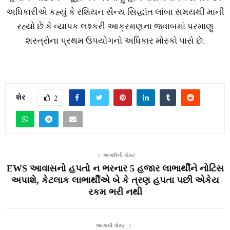
અધિકારીએ કહ્યું કે રશિયન સૈન્ય સિદ્ધાંત લાંબા સમયથી માની
રહ્યો છે કે વ્યાપક લશ્કરી આક્રમણના જવાબમાં પરમાણુ
શસ્ત્રોના પ્રથમ ઉપયોગનો અધિકાર મોસ્કો પાસે છે.
શેર
2
અગાઉની પોસ્ટ
EWS આવાસનો હપતો ન ભરનાર 5 હજાર લાભાર્થીને નોટિસ
અપાશે, કેટલાક લાભાર્થીએ બે કે ત્રણ હપતા પછી એકેય
રકમ ભરી નથી
આગામી પોસ્ટ