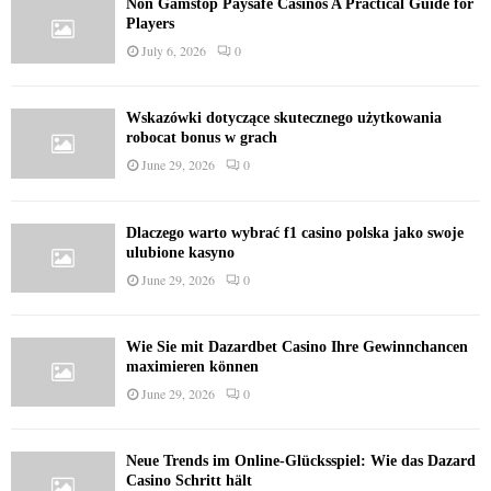
Non Gamstop Paysafe Casinos A Practical Guide for
Players
July 6, 2026
0
Wskazówki dotyczące skutecznego użytkowania
robocat bonus w grach
June 29, 2026
0
Dlaczego warto wybrać f1 casino polska jako swoje
ulubione kasyno
June 29, 2026
0
Wie Sie mit Dazardbet Casino Ihre Gewinnchancen
maximieren können
June 29, 2026
0
Neue Trends im Online-Glücksspiel: Wie das Dazard
Casino Schritt hält