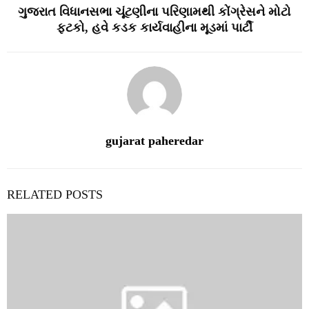
ગુજરાત વિધાનસભા ચૂંટણીના પરિણામથી કોંગ્રેસને મોટો
ફટકો, હવે કડક કાર્યવાહીના મૂડમાં પાર્ટી
gujarat paheredar
RELATED POSTS