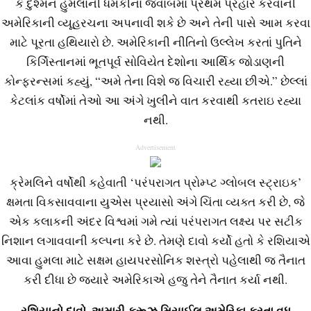
કે દુશ્મન હુમલાની ધમકીના જવાબમાં પ્રથમ પ્રહાર કરવાની
અમેરિકાની વ્યૂહરચના અપનાવી શકે છે અને તેની પાસે આમ કરવા
માટે પૂરતા હથિયારો છે. અમેરિકાની નીતિનો ઉલ્લેખ કરતાં પુતિને
કિર્ગિસ્તાનમાં ભૂતપૂર્વ સોવિયેત દેશોના આર્થિક જોડાણની
કોન્ફરન્સમાં કહ્યું, “અમે તેના વિશે જ વિચારી રહ્યા છીએ.” છેલ્લાં
કેટલાંક વર્ષોમાં તેઓ આ અંગે ખુલીને વાત કરવાથી કતરાઇ રહ્યા
નથી.
Advertisement
ક્રેમલિને વર્ષોથી કહેવાતી ‘પરંપરાગત પ્રોમ્પ્ટ ગ્લોબલ સ્ટ્રાઇક’
ક્ષમતા વિકસાવવાના યુએસ પ્રયાસો અંગે ચિંતા વ્યક્ત કરી છે, જે
એક કલાકની અંદર વિશ્વમાં ગમે ત્યાં પરંપરાગત લક્ષ્ય પર સટીક
નિશાન લગાવવાની કલ્પના કરે છે. તેમણે દાવો કર્યો હતો કે રશિયાએ
આવા હુમલા માટે સક્ષમ હાયપરસોનિક શસ્ત્રો પહેલાથી જ તૈનાત
કરી દીધા છે જ્યારે અમેરિકાએ હજુ તેને તૈનાત કર્યા નથી.
રશિયાનો દાવો
,
અમારી ક્રૂઝ મિસાઈલ અમેરિકા કરતા વધુ