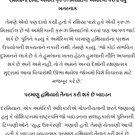
ખતરનાક
તેમણે એવો પણ દાવો કર્યો હતો કે રશિયા પાસે હવે એવી ક્રૂઝ
મિસાઈલ છે જે અમેરિકાની ક્રૂઝ મિસાઈલો કરતાં પણ આગળ જઈ
શકે છે. પુતિને કહ્યું કે અમેરિકાએ પરમાણુ હથિયારોના પ્રથમ
ઉપયોગની શક્યતાને નકારી નથી. તેમણે કહ્યું, ‘જો કોઈ સંભવિત
દુશ્મનને લાગે છે કે તે હુમલાના ખતરા હેઠળ હુમલાની નીતિ અપનાવી
શકે છે અને અમે નહીં, તો તે અમને અન્ય દેશોની રક્ષણાત્મક
મુદ્રામાં આવા વિચારોથી ઊભા થયેલા જોખમો વિશે વિચારવા માટે
મજબૂર કરે છે.’
પરમાણુ હથિયારો તૈનાત કરી શકે છે બાઇડન
દરમિયાન, એક અમેરિકી અધિકારીએ ગોપનીયતાની શરતે જણાવ્યું
હતું કે વોશિંગ્ટનમાં રાષ્ટ્રપતિ જો બાઇડનના સલાહકારોએ પુતિનની
ટિપ્પણીઓને ‘યુદ્ધ ઉશ્કેરણી’ ગણાવી હતી. તેમણે ચેતવણી આપી
હતી કે બાઇડન વ્યૂહાત્મક પરમાણુ હથિયારો તૈનાત કરી શકે છે.