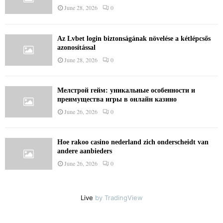
June 28, 2026
0
Az Lvbet login biztonságának növelése a kétlépcsős
azonosítással
June 28, 2026
0
Мелстрой гейм: уникальные особенности и
преимущества игры в онлайн казино
June 26, 2026
0
Hoe rakoo casino nederland zich onderscheidt van
andere aanbieders
June 26, 2026
0
Live
by TradingView