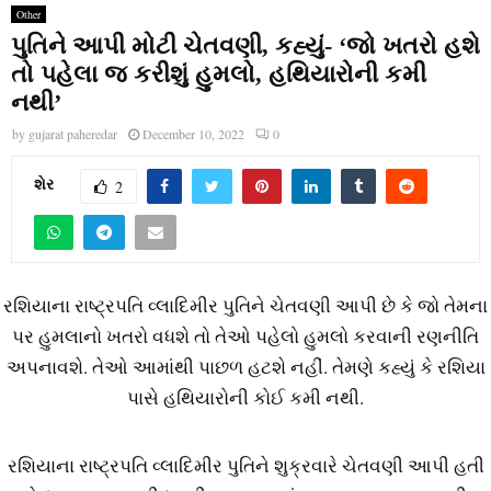
Other
પુતિને આપી મોટી ચેતવણી, કહ્યું- ‘જો ખતરો હશે
તો પહેલા જ કરીશું હુમલો, હથિયારોની કમી
નથી’
by
gujarat paheredar
December 10, 2022
0
શેર
2
રશિયાના રાષ્ટ્રપતિ વ્લાદિમીર પુતિને ચેતવણી આપી છે કે જો તેમના
પર હુમલાનો ખતરો વધશે તો તેઓ પહેલો હુમલો કરવાની રણનીતિ
અપનાવશે. તેઓ આમાંથી પાછળ હટશે નહીં. તેમણે કહ્યું કે રશિયા
પાસે હથિયારોની કોઈ કમી નથી.
રશિયાના રાષ્ટ્રપતિ વ્લાદિમીર પુતિને શુક્રવારે ચેતવણી આપી હતી