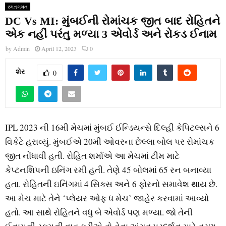
રમતગમત
DC Vs MI: મુંબઈની રોમાંચક જીત બાદ રોહિતને
એક નહીં પરંતુ મળ્યા 3 એવોર્ડ અને રોકડ ઈનામ
by
Admin
April 12, 2023
0
શેર
0
IPL 2023 ની 16મી મેચમાં મુંબઈ ઈન્ડિયન્સે દિલ્હી કેપિટલ્સને 6
વિકેટે હરાવ્યું. મુંબઈએ 20મી ઓવરના છેલ્લા બોલ પર રોમાંચક
જીત નોંધાવી હતી. રોહિત શર્માએ આ મેચમાં ટીમ માટે
કેપ્ટનશિપની ઇનિંગ રમી હતી. તેણે 45 બોલમાં 65 રન બનાવ્યા
હતા. રોહિતની ઇનિંગમાં 4 સિક્સ અને 6 ફોરનો સમાવેશ થાય છે.
આ મેચ માટે તેને ‘પ્લેયર ઓફ ધ મેચ’ જાહેર કરવામાં આવ્યો
હતો. આ સાથે રોહિતને વધુ બે એવોર્ડ પણ મળ્યા. જો તેની