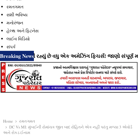
રમતગમત
રાશી ભવિષ્ય
મનોરંજન
હેલ્થ અને ફિટનેસ
લાઈવ વિડિયો
સંપર્ક
Breaking News
લાવી રહ્યું છે વધુ એક અમેઝિંગ ફિચર્સ! જાણો સંપૂર્ણ માહિતી
⇝
Home
રમતગમત
DC Vs MI: મુંબઈની રોમાંચક જીત બાદ રોહિતને એક નહીં પરંતુ મળ્યા 3 એવોર્ડ
અને રોકડ ઈનામ