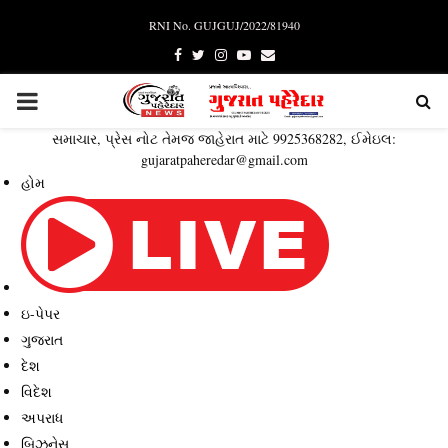
RNI No. GUJGUJ/2022/81940
Facebook
Twitter
Instagram
Youtube
Email
PRIMARY
સમાચાર, પ્રેસ નોટ તેમજ જાહેરાત માટે 9925368282, ઈમેઇલ:
MENU
gujaratpaheredar@gmail.com
હોમ
ઇ-પેપર
ગુજરાત
દેશ
વિદેશ
અપરાધ
બિઝનેસ