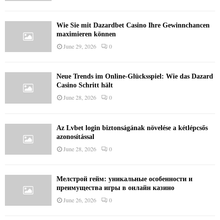
Wie Sie mit Dazardbet Casino Ihre Gewinnchancen
maximieren können
June 29, 2026
0
Neue Trends im Online-Glücksspiel: Wie das Dazard
Casino Schritt hält
June 28, 2026
0
Az Lvbet login biztonságának növelése a kétlépcsős
azonosítással
June 28, 2026
0
Мелстрой гейм: уникальные особенности и
преимущества игры в онлайн казино
June 26, 2026
0