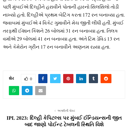
પછી મુંબઈએ દિલ્હીને હરાવીને પોતાની હારનો સિલસિલો તોડી
નાખ્યો હતો. દિલ્હીએ પ્રથમ બેટિંગ કરતા 172 રન બનાવ્યા હતા.
જવાબમાં મુંબઈએ 4 વિકેટ ગુમાવીને મેચ જીતી લીધી હતી. મુંબઈ
તરફથી ઈશાન કિશને 26 બોલમાં 31 રન બનાવ્યા હતા. તિલક
વર્માએ 29 બોલમાં 41 રન બનાવ્યા હતા. અંતે ટિમ ડેવિડ 13 રન
અને કેમેરોન ગ્રીન 17 રન બનાવીને અણનમ રહ્યા હતા.
શેર
0
અગાઉની પોસ્ટ
IPL 2023: દિલ્હી કેપિટલ્સ પર મુંબઈ ઈન્ડિયન્સની જીત
બાદ જાણો પોઈન્ટ ટેબલની સ્થિતિ વિશે