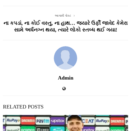
આગામી પોસ્ટ
ના કપડાં, ના કોઈ વસ્તુ, ના હાથ… જ્યારે ઉર્ફી જાવેદ કેમેરા
સામે અર્ધનગ્ન થયા, ત્યારે લોકો સ્તબ્ધ થઈ ગયા!
Admin
RELATED POSTS