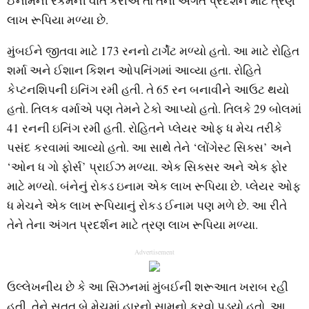
ઈનામની રકમની વાત કરીએ તો તેના અંગત પ્રદર્શન માટે ત્રણ
લાખ રૂપિયા મળ્યા છે.
મુંબઈને જીતવા માટે 173 રનનો ટાર્ગેટ મળ્યો હતો. આ માટે રોહિત
શર્મા અને ઈશાન કિશન ઓપનિંગમાં આવ્યા હતા. રોહિતે
કેપ્ટનશિપની ઇનિંગ રમી હતી. તે 65 રન બનાવીને આઉટ થયો
હતો. તિલક વર્માએ પણ તેમને ટેકો આપ્યો હતો. તિલકે 29 બોલમાં
41 રનની ઇનિંગ રમી હતી. રોહિતને પ્લેયર ઓફ ધ મેચ તરીકે
પસંદ કરવામાં આવ્યો હતો. આ સાથે તેને ‘લોંગેસ્ટ સિક્સ’ અને
‘ઓન ધ ગો ફોર્સ’ પ્રાઈઝ મળ્યા. એક સિક્સર અને એક ફોર
માટે મળ્યો. બંનેનું રોકડ ઇનામ એક લાખ રૂપિયા છે. પ્લેયર ઓફ
ધ મેચને એક લાખ રૂપિયાનું રોકડ ઈનામ પણ મળે છે. આ રીતે
તેને તેના અંગત પ્રદર્શન માટે ત્રણ લાખ રૂપિયા મળ્યા.
Advertisement
ઉલ્લેખનીય છે કે આ સિઝનમાં મુંબઈની શરૂઆત ખરાબ રહી
હતી. તેને સતત બે મેચમાં હારનો સામનો કરવો પડ્યો હતો. આ