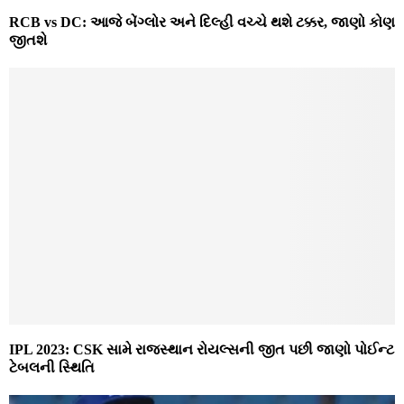
RCB vs DC: આજે બેંગ્લોર અને દિલ્હી વચ્ચે થશે ટક્કર, જાણો કોણ
જીતશે
IPL 2023: CSK સામે રાજસ્થાન રોયલ્સની જીત પછી જાણો પોઈન્ટ
ટેબલની સ્થિતિ