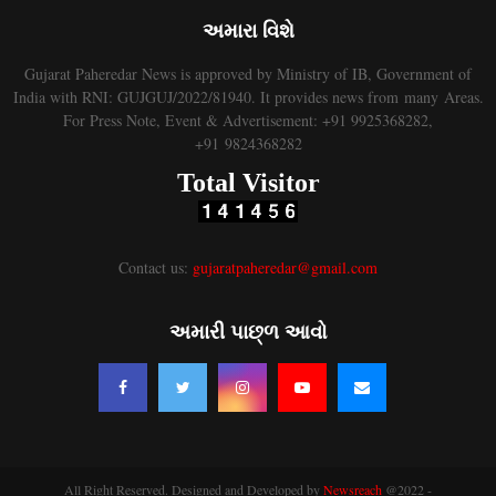
અમારા વિશે
Gujarat Paheredar News is approved by Ministry of IB, Government of
India with RNI: GUJGUJ/2022/81940. It provides news from many Areas.
For Press Note, Event & Advertisement: +91 9925368282,
+91 9824368282
Total Visitor
Contact us:
gujaratpaheredar@gmail.com
અમારી પાછ્ળ આવો
All Right Reserved. Designed and Developed by
Newsreach
@2022 -