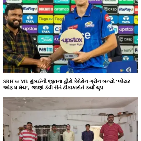
SRH vs MI: મુંબઈની જીતના હીરો કેમેરોન ગ્રીન બન્યો ‘પ્લેયર
ઓફ ધ મેચ’, જાણો કેવી રીતે ટીકાકારોને કર્યા ચૂપ