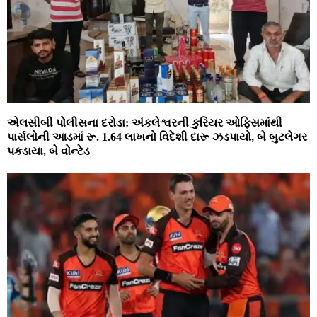
એલસીબી પોલીસના દરોડા: અંકલેશ્વરની કુરિયર ઓફિસમાંથી
પાર્સલોની આડમાં રૂ. 1.64 લાખનો વિદેશી દારૂ ઝડપાયો, બે બુટલેગર
પકડાયા, બે વોન્ટેડ