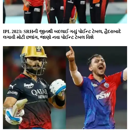
IPL 2023: SRHની જીતથી બદલાઈ ગયું પોઈન્ટ ટેબલ, હૈદરાબાદે
લગાવી મોટી છલાંગ, જાણો નવા પોઈન્ટ ટેબલ વિશે