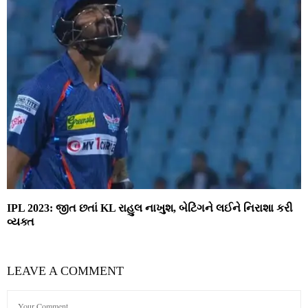
IPL 2023: જીત છતાં KL રાહુલ નાખુશ, બેટિંગને લઈને નિરાશા કરી
વ્યક્ત
LEAVE A COMMENT