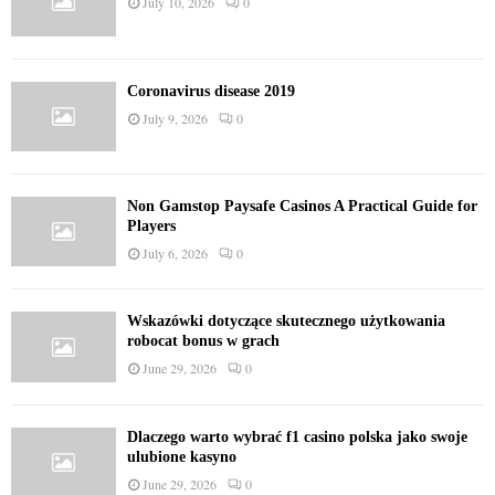
July 10, 2026
0
Coronavirus disease 2019
July 9, 2026
0
Non Gamstop Paysafe Casinos A Practical Guide for
Players
July 6, 2026
0
Wskazówki dotyczące skutecznego użytkowania
robocat bonus w grach
June 29, 2026
0
Dlaczego warto wybrać f1 casino polska jako swoje
ulubione kasyno
June 29, 2026
0