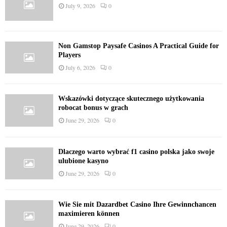
July 9, 2026
0
Non Gamstop Paysafe Casinos A Practical Guide for
Players
July 6, 2026
0
Wskazówki dotyczące skutecznego użytkowania
robocat bonus w grach
June 29, 2026
0
Dlaczego warto wybrać f1 casino polska jako swoje
ulubione kasyno
June 29, 2026
0
Wie Sie mit Dazardbet Casino Ihre Gewinnchancen
maximieren können
June 29, 2026
0