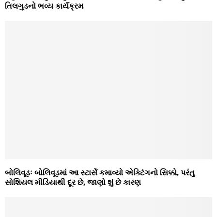
તિલગુડનો ભવ્ય કાર્યક્રમ
બોલિવૂડઃ બોલિવૂડમાં આ સ્ટાર્સે કમાવ્યો એક્ટિંગનો સિક્કો, પરંતુ
સોશિયલ મીડિયાથી દૂર છે, જાણો શું છે કારણ