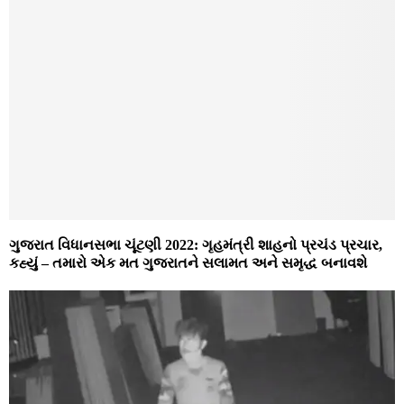
ગુજરાત વિધાનસભા ચૂંટણી 2022: ગૃહમંત્રી શાહનો પ્રચંડ પ્રચાર,
કહ્યું – તમારો એક મત ગુજરાતને સલામત અને સમૃદ્ધ બનાવશે