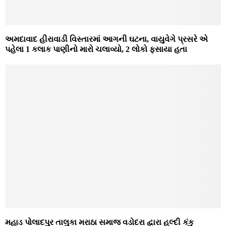
અમદાવાદ હીરાવાડી વિસ્તારમાં આગની ઘટના, વાયુવેગે પ્રસરે એ
પહેલા 1 કલાક પાણીનો મારો ચલાવ્યો, 2 લોકો ફસાયા હતા
મહાડ પોલાદપુર તાલુકા મરાઠા સમાજ વડોદરા દ્વારા હલ્દી કંકુ