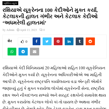
બ્રેકિંગ ન્યુઝ
રશિયાએ યૂક્રેનના 100 કેદીઓને મુક્ત કર્યા,
કેટલાકની હાલત ગંભીર અને કેટલાક કેદીઓ
‘અધમરેલી હાલતમાં’
by
Admin
April 13, 2023
0
શેર
0
રશિયાએ કેદી વિનિમયમાં 20 મહિલાઓ સહિત 100 યૂક્રેનિયન
કેદીઓને મુક્ત કર્યા છે. યૂક્રેનના અધિકારીઓએ આ માહિતી
આપી છે. યૂક્રેનના રાષ્ટ્રપતિ કાર્યાલયના વડા એન્ડ્રી એર્માકે
જણાવ્યું હતું કે મુક્ત કરાયેલા લોકોમાં યૂક્રેનની સેના, રાષ્ટ્રીય
રક્ષક અને નૌકાદળના સભ્યો અને સરહદ રક્ષકોનો સમાવેશ થાય
છે. મુક્ત કરાયેલા કેટલાક લોકો કાં તો ઘાયલ છે અથવા ગંભીર
રીતે બીમાર છે. તેમણે સ્વેપ ડીલ હેઠળ યૂક્રેન દ્વારા મુક્ત કરાયેલા