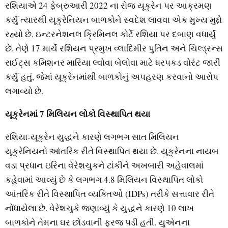
રશિયાએ 24 ફેબ્રુઆરી 2022 ના રોજ યૂક્રેન પર આક્રમણ
કર્યું ત્યારથી યૂક્રેનિયન બાળકોને સ્વદેશ લાવવા એક મુખ્ય મુદ્દો
રહ્યો છે. ઇન્ટરનેશનલ ક્રિમિનલ કોર્ટે રશિયા પર દબાણ વધાર્યું
છે. તેણે 17 માર્ચે રશિયન પ્રમુખ વ્લાદિમીર પુતિન અને ચિલ્ડ્રન્સ
રાઈટ્સ કમિશનર મારિયા લ્વોવા બેલોવા માટે ધરપકડ વોરંટ જારી
કર્યું હતું, જેમાં યૂક્રેનમાંથી બાળકોનું અપહરણ કરવાનો આરોપ
લગાવ્યો છે.
યૂક્રેનમાં 7 મિલિયન લોકો વિસ્થાપિત થયા
રશિયા-યૂક્રેન યુદ્ધને કારણે લગભગ સાત મિલિયન
યૂક્રેનિયનો આંતરિક રીતે વિસ્થાપિત થયા છે. યૂક્રેનના નાયબ
વડા પ્રધાન ઇરિના વેરેશચુકને ટાંકીને અખબારી અહેવાલમાં
કહેવામાં આવ્યું છે કે લગભગ 4.8 મિલિયન વિસ્થાપિત લોકો
આંતરિક રીતે વિસ્થાપિત વ્યક્તિઓ (IDPs) તરીકે સત્તાવાર રીતે
નોંધાયેલા છે. વેરેશચુકે જણાવ્યું કે યુદ્ધને કારણે 10 લાખ
બાળકોને તેમના ઘર છોડવાની ફરજ પડી હતી. યુએનના