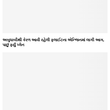
અબુધાબીથી કેરળ આવી રહેલી ફ્લાઈટના એન્જિનમાં લાગી આગ,
પાછું ફર્યું પ્લેન