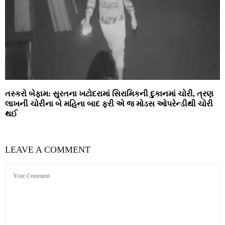
તસ્કરો બેફામ: સુરતના ખટોદરામાં સિરામિકની દુકાનમાં ચોરી, ત્રણ
લાખની ચોરીના બે મહિના બાદ ફરી એ જ મોડસ ઓપરેન્ડીથી ચોરી
થઈ
LEAVE A COMMENT