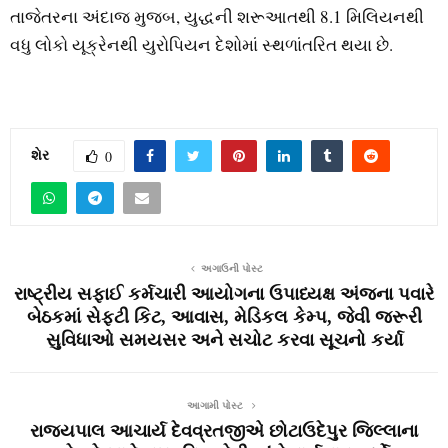
તાજેતરના અંદાજ મુજબ, યુદ્ધની શરૂઆતથી 8.1 મિલિયનથી
વધુ લોકો યૂક્રેનથી યુરોપિયન દેશોમાં સ્થળાંતરિત થયા છે.
શેર
0
અગાઉની પોસ્ટ
રાષ્ટ્રીય સફાઈ કર્મચારી આયોગના ઉપાધ્યક્ષ અંજના પવારે
બેઠકમાં સેફ્ટી કિટ, આવાસ, મેડિકલ કેમ્પ, જેવી જરૂરી
સુવિધાઓ સમયસર અને સચોટ કરવા સૂચનો કર્યા
આગામી પોસ્ટ
રાજ્યપાલ આચાર્ય દેવવ્રતજીએ છોટાઉદેપુર જિલ્લાના