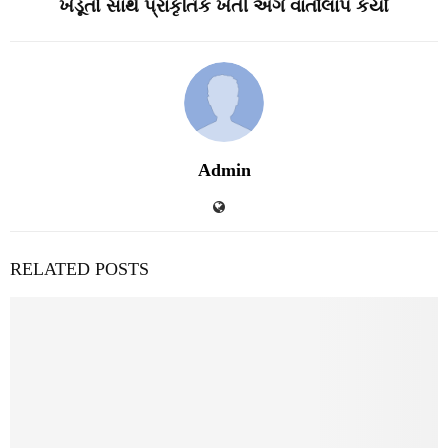
ખેડૂતો સાથે પ્રાકૃતિક ખેતી અંગે વાર્તાલાપ કર્યો
Admin
RELATED POSTS