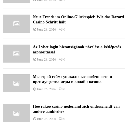
Neue Trends im Online-Glücksspiel: Wie das Dazard
Casino Schritt hält
June 28, 2026
0
Az Lvbet login biztonságának növelése a kétlépcsős
azonosítással
June 28, 2026
0
Мелстрой гейм: уникальные особенности и
преимущества игры в онлайн казино
June 26, 2026
0
Hoe rakoo casino nederland zich onderscheidt van
andere aanbieders
June 26, 2026
0