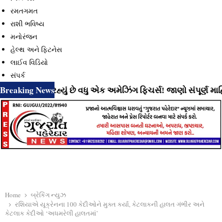
રમતગમત
રાશી ભવિષ્ય
મનોરંજન
હેલ્થ અને ફિટનેસ
લાઈવ વિડિયો
સંપર્ક
Breaking News
 લાવી રહ્યું છે વધુ એક અમેઝિંગ ફિચર્સ! જાણો સંપૂર્ણ માહિતી
Home
બ્રેકિંગ ન્યુઝ
રશિયાએ યૂક્રેનના 100 કેદીઓને મુક્ત કર્યા, કેટલાકની હાલત ગંભીર અને
કેટલાક કેદીઓ ‘અધમરેલી હાલતમાં’