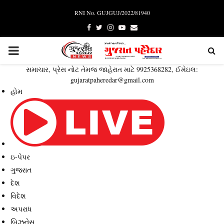
RNI No. GUJGUJ/2022/81940
Facebook
Twitter
Instagram
Youtube
Email
PRIMARY
સમાચાર, પ્રેસ નોટ તેમજ જાહેરાત માટે 9925368282, ઈમેઇલ:
MENU
gujaratpaheredar@gmail.com
હોમ
ઇ-પેપર
ગુજરાત
દેશ
વિદેશ
અપરાધ
બિઝનેસ