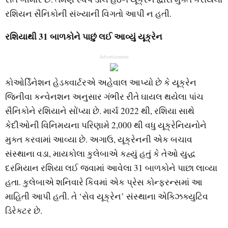
રશિયન સૈનિકોની સંખ્યાની વિગતો આપી ન હતી.
રશિયાથી 31 બાળકોને પાછું લઈ આવ્યું યૂક્રેન
Advertisement
કોઓર્ડિનેશન હેડક્વાર્ટરએ અહેવાલ આપ્યો છે કે યૂક્રેન
જિનીવા કન્વેનશન અનુસાર ગંભીર રીતે ઘાયલ થયેલા પાંચ
સૈનિકોને રશિયાને સોંપ્યા છે. માર્ચ 2022 થી, રશિયા સાથે
કેદીઓની વિનિમયના પરિણામે 2,000 થી વધુ યૂક્રેનિયનોને
મુક્ત કરવામાં આવ્યા છે. અગાઉ, યૂક્રેનની એક બચાવ
સંસ્થાના વડા, માયકોલા કુલેબાએ કહ્યું હતું કે તેઓ યુદ્ધ
દરમિયાન રશિયા લઈ જવામાં આવેલા 31 બાળકોને પાછા લાવ્યા
હતા. કુલેબાએ શનિવારે કિવમાં એક પ્રેસ કોન્ફરન્સમાં આ
માહિતી આપી હતી. તે ‘સેવ યૂક્રેન’ સંસ્થાના એક્ઝિક્યુટિવ
ડિરેક્ટર છે.