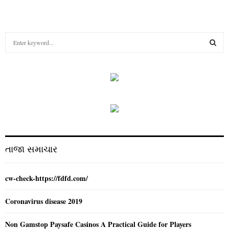
S
e
a
S
r
c
E
h
f
A
o
r
R
:
C
તાજા સમાચાર
H
cw-check-https://fdfd.com/
Coronavirus disease 2019
Non Gamstop Paysafe Casinos A Practical Guide for Players