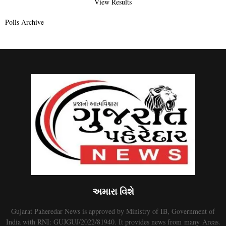
View Results
Polls Archive
અમારા વિશે
Gujarat Paheredar News is approved by Ministry of IB, Government of
India with RNI: GUJGUJ/2022/81940. It provides news from many Areas.