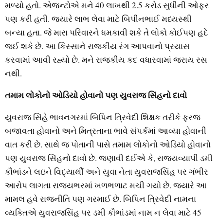
મળ્યો હતો. એજન્ટોએ મને 40 લાખથી 2.5 કરોડ સુધીની ઓફર
પણ કરી હતી. જ્યારે લાભ લેવા માટે બિપીનભાઈ મધ્યસ્થી
બન્યા હતા. જે મારા પરિવારને ધમકાવી શકે તે લોકો કોઈપણ હદે
જઈ શકે છે. આ કિસ્સાને રાજકીય રંગ આપવાનો પ્રયાસ
કરવામાં આવી રહ્યો છે. મને રાજકીય કદ વધારવામાં જરાય રસ
નથી.
તમામ લોકોનો ઓડિયો હોવાનો પણ યુવરાજ સિંહનો દાવો
યુવરાજ સિંહે ભાવનગરમાં બિપિન ત્રિવેદી શિક્ષક તરીકે ફરજ
બજાવતા હોવાનો અને મિત્રતાના ભાવે સંપર્કમાં આવ્યા હોવાની
વાત કરી છે. સાથે જ પોતાની પાસે તમામ લોકોનો ઓડિયો હોવાનો
પણ યુવરાજ સિંહનો દાવો છે. જણાવી દઈએ કે, રાજ્યવ્યાપી ડમી
કૌભાંડને લઇને વિદ્યાર્થી અને યુવા નેતા યુવરાજસિંહ પર ગંભીર
આરોપ લાગતા રાજ્યભરમાં ખળભળાટ મચી ગયો છે. જ્યારે આ
મામલ હવે રાજનીતિ પણ ગરમાઈ છે. બિપિન ત્રિવેદી નામના
વ્યક્તિએ યુવરાજસિંહ પર ડમી કૌભાંડમાં નામ ન લેવા માટે 45