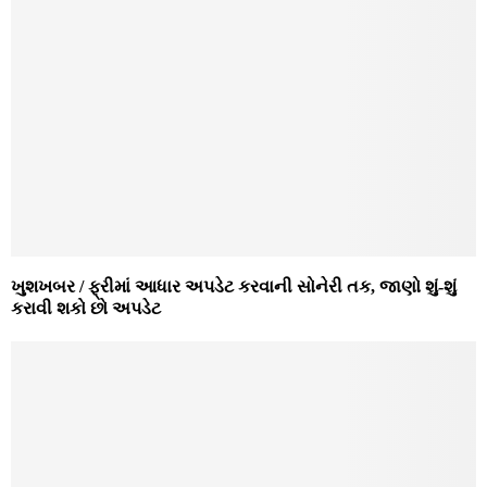
ખુશખબર / ફ્રીમાં આધાર અપડેટ કરવાની સોનેરી તક, જાણો શું-શું
કરાવી શકો છો અપડેટ