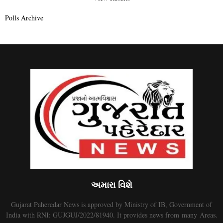
Polls Archive
અમારા વિશે
Gujarat Paheredar News is approved by Ministry of IB, Government of
India with RNI: GUJGUJ/2022/81940. It provides news from many Areas.