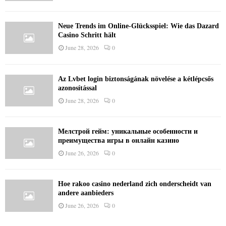
Neue Trends im Online-Glücksspiel: Wie das Dazard
Casino Schritt hält
June 28, 2026
0
Az Lvbet login biztonságának növelése a kétlépcsős
azonosítással
June 28, 2026
0
Мелстрой гейм: уникальные особенности и
преимущества игры в онлайн казино
June 26, 2026
0
Hoe rakoo casino nederland zich onderscheidt van
andere aanbieders
June 26, 2026
0