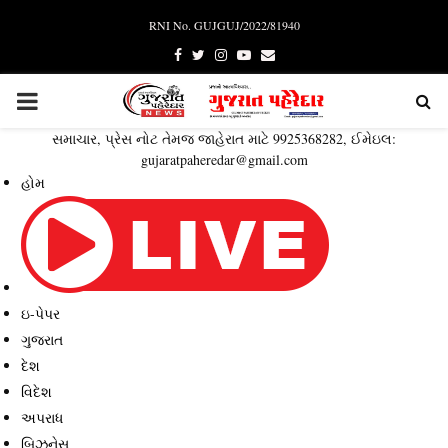
RNI No. GUJGUJ/2022/81940
Facebook
Twitter
Instagram
Youtube
Email
PRIMARY
સમાચાર, પ્રેસ નોટ તેમજ જાહેરાત માટે 9925368282, ઈમેઇલ:
MENU
gujaratpaheredar@gmail.com
હોમ
ઇ-પેપર
ગુજરાત
દેશ
વિદેશ
અપરાધ
બિઝનેસ