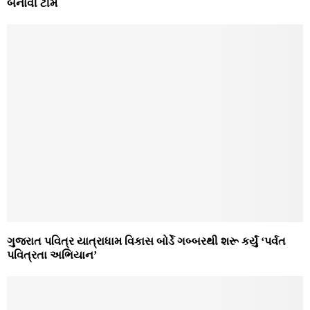
બનાવી ટીમ
ગુજરાત પવિત્ર યાત્રાધામ વિકાસ બોર્ડે ગબ્બરથી શરૂ કર્યું ‘પર્વત
પવિત્રતા અભિયાન’