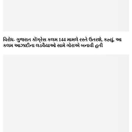
વિરોધ- ગુજરાત કોંગ્રેસ કલમ 144 મામલે રસ્તે ઉતરશે, કહ્યું, આ
કલમ આઝાદીના લડવૈયાઓ સામે ગોરાએ બનાવી હતી