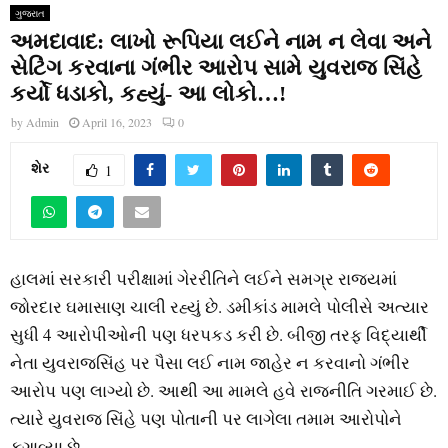
ગુજરાત
અમદાવાદ: લાખો રૂપિયા લઈને નામ ન લેવા અને
સેટિંગ કરવાના ગંભીર આરોપ સામે યુવરાજ સિંહે
કર્યો ધડાકો, કહ્યું- આ લોકો…!
by
Admin
April 16, 2023
0
શેર
1
હાલમાં સરકારી પરીક્ષામાં ગેરરીતિને લઈને સમગ્ર રાજ્યમાં
જોરદાર ઘમાસાણ ચાલી રહ્યું છે. ડમીકાંડ મામલે પોલીસે અત્યાર
સુધી 4 આરોપીઓની પણ ધરપકડ કરી છે. બીજી તરફ વિદ્યાર્થી
નેતા યુવરાજસિંહ પર પૈસા લઈ નામ જાહેર ન કરવાનો ગંભીર
આરોપ પણ લાગ્યો છે. આથી આ મામલે હવે રાજનીતિ ગરમાઈ છે.
ત્યારે યુવરાજ સિંહે પણ પોતાની પર લાગેલા તમામ આરોપોને
ફગાવ્યા છે.