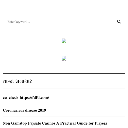
S
e
a
S
r
c
E
h
f
A
o
r
R
:
C
તાજા સમાચાર
H
cw-check-https://fdfd.com/
Coronavirus disease 2019
Non Gamstop Paysafe Casinos A Practical Guide for Players