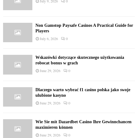
July 9, 2026
0
Non Gamstop Paysafe Casinos A Practical Guide for
Players
July 6, 2026
0
Wskazówki dotyczące skutecznego użytkowania
robocat bonus w grach
June 29, 2026
0
Dlaczego warto wybrać f1 casino polska jako swoje
ulubione kasyno
June 29, 2026
0
Wie Sie mit Dazardbet Casino Ihre Gewinnchancen
maximieren können
June 29, 2026
0