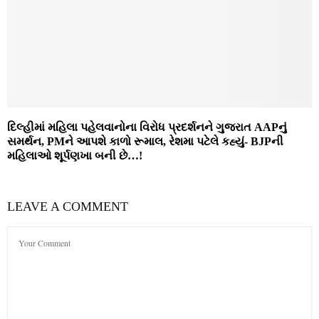
દિલ્હીમાં મહિલા પહેલવાનોના વિરોધ પ્રદર્શનને ગુજરાત AAPનું
સમર્થન, PMને આપશે કાળો રૂમાલ, રેશમા પટેલે કહ્યું- BJPની
મહિલાઓ શૂર્પણખા બની છે…!
LEAVE A COMMENT