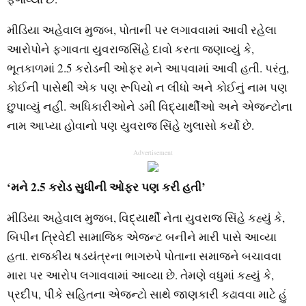
મીડિયા અહેવાલ મુજબ, પોતાની પર લગાવવામાં આવી રહેલા
આરોપોને ફગાવતા યુવરાજસિંહે દાવો કરતા જણાવ્યું કે,
ભૂતકાળમાં 2.5 કરોડની ઓફર મને આપવામાં આવી હતી. પરંતુ,
કોઈની પાસેથી એક પણ રૂપિયો ન લીધો અને કોઈનું નામ પણ
છુપાવ્યું નહીં. અધિકારીઓને ડમી વિદ્યાર્થીઓ અને એજન્ટોના
નામ આપ્યા હોવાનો પણ યુવરાજ સિંહે ખુલાસો કર્યો છે.
Advertisement
‘મને 2.5 કરોડ સુધીની ઓફર પણ કરી હતી’
મીડિયા અહેવાલ મુજબ, વિદ્યાર્થી નેતા યુવરાજ સિંહે કહ્યું કે,
બિપીન ત્રિવેદી સામાજિક એજન્ટ બનીને મારી પાસે આવ્યા
હતા. રાજકીય ષડયંત્રના ભાગરુપે પોતાના સમાજને બચાવવા
મારા પર આરોપ લગાવવામાં આવ્યા છે. તેમણે વધુમાં કહ્યું કે,
પ્રદીપ, પીકે સહિતના એજન્ટો સાથે જાણકારી કઢાવવા માટે હું