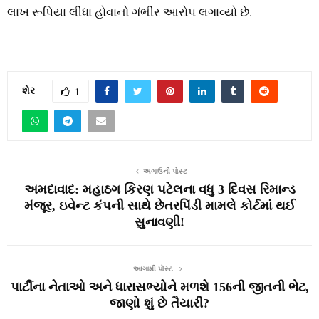
લાખ રૂપિયા લીધા હોવાનો ગંભીર આરોપ લગાવ્યો છે.
શેર
1
અગાઉની પોસ્ટ
અમદાવાદ: મહાઠગ કિરણ પટેલના વધુ 3 દિવસ રિમાન્ડ
મંજૂર, ઇવેન્ટ કંપની સાથે છેતરપિંડી મામલે કોર્ટમાં થઈ
સુનાવણી!
આગામી પોસ્ટ
પાર્ટીના નેતાઓ અને ધારાસભ્યોને મળશે 156ની જીતની ભેટ,
જાણો શું છે તૈયારી?