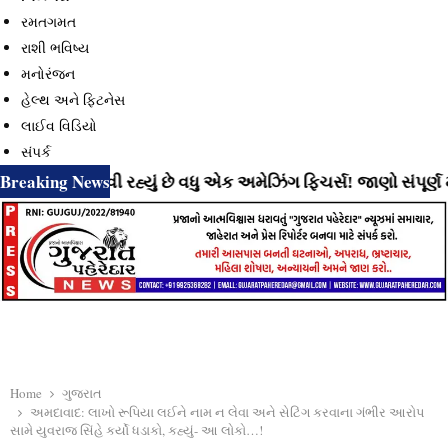
રમતગમત
રાશી ભવિષ્ય
મનોરંજન
હેલ્થ અને ફિટનેસ
લાઈવ વિડિયો
સંપર્ક
Breaking News
ાટે લાવી રહ્યું છે વધુ એક અમેઝિંગ ફિચર્સ! જાણો સંપૂર્ણ માહિતી
Home
ગુજરાત
અમદાવાદ: લાખો રૂપિયા લઈને નામ ન લેવા અને સેટિંગ કરવાના ગંભીર આરોપ
સામે યુવરાજ સિંહે કર્યો ધડાકો, કહ્યું- આ લોકો…!