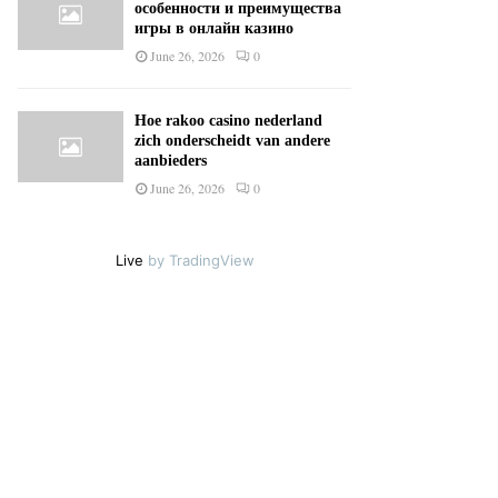
особенности и преимущества
игры в онлайн казино
June 26, 2026
0
Hoe rakoo casino nederland
zich onderscheidt van andere
aanbieders
June 26, 2026
0
Live
by TradingView