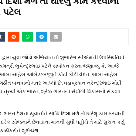
 દિશા મળે તો ઘારેલુ કામ કરવાની
ર પટેલ
દ્વારા યુવા જોડો અભિયાનનો શુભારંભ સીએમની ઉપસ્થિતિમાં
યમંત્રી ભુપેન્દ્રભાઇ પટેલે સંબોધન કરતા જણાવ્યું કે, આજે
 બાબા સાહેબ આંબેડકરજીને કોટી કોટી વંદન. બાબા સાહેબ
ીત બનવાનો મંત્ર આપ્યો છે. વડાપ્રધાન નરેન્દ્રભાઇ મોદી
ંત્રથી એક ભારત, શ્રેષ્ઠ ભારતના સંર્વાગી વિકાસનો સંકલ્પ
 ભારત દેશના યુવાનોને સાચિ દિશા મળે તો ઘારેલુ કામ કરવાની
ી દરેક યોજનાને છેવાડાના માનવી સુધી પહોંચે તે માટે સુચન કર્યુ
ર્યકરોને શુભેચ્છા.