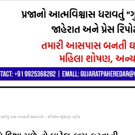
ઘારેલુ કામ કરવાની ક્ષમતા છે – સીએમ ભૂપેન્દ્ર પટેલ