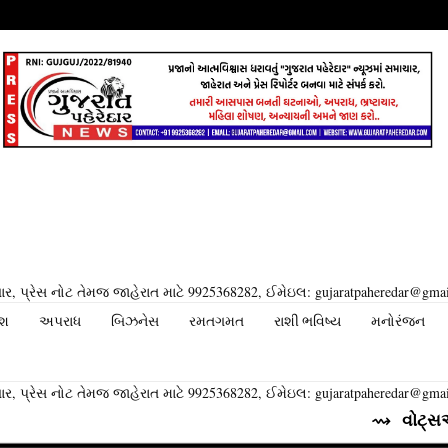
ર, પ્રેસ નોટ તેમજ જાહેરાત માટે 9925368282, ઈમેઇલ: gujaratpaheredar@gma
ેશ
અપરાધ
બિઝનેસ
રમતગમત
રાશી ભવિષ્ય
મનોરંજન
ર, પ્રેસ નોટ તેમજ જાહેરાત માટે 9925368282, ઈમેઇલ: gujaratpaheredar@gma
⇝ વોટ્સએપ તેના યુઝર