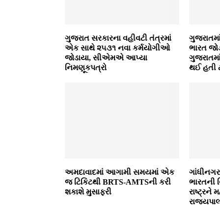
ગુજરાત સરકારના વહીવટી તંત્રમાં
ગુજરાતમા
એક સાથે ૨૫૩૧ નવા કર્મયોગીઓ
ભારત જોડ
જોડાયા, સીએમએ આપ્યા
ગુજરાતમા
નિમણૂકપત્રો
થઈ હતી 
અમદાવાદમાં આગામી સમયમાં એક
ગાંધીનગર
જ ટિકિટથી BRTS-AMTSની કરી
ભારતની 
શકાશે મુસાફરી
રાષ્ટ્રને
રાજ્યપા