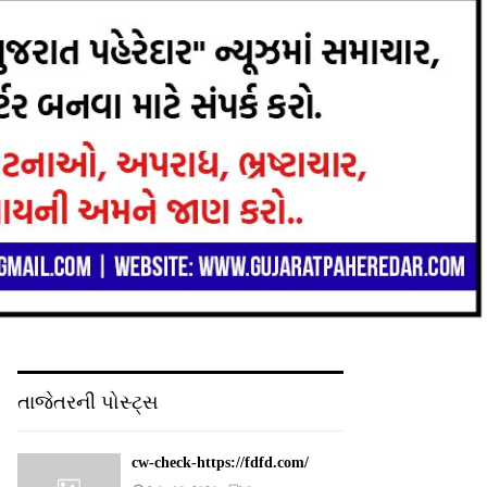
તાજેતરની પોસ્ટ્સ
cw-check-https://fdfd.com/