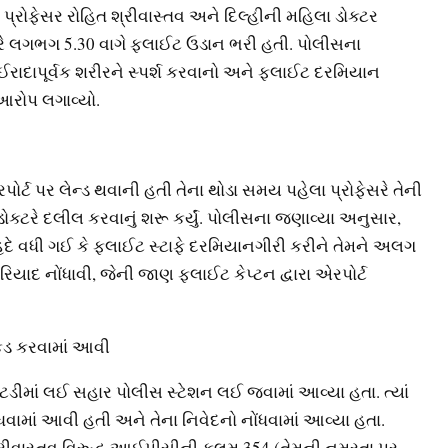
 પ્રોફેસર રોહિત શ્રીવાસ્તવ અને દિલ્હીની મહિલા ડોક્ટર
રે લગભગ 5.30 વાગે ફ્લાઈટ ઉડાન ભરી હતી. પોલીસના
ઈરાદાપૂર્વક શરીરને સ્પર્શ કરવાનો અને ફ્લાઈટ દરમિયાન
આરોપ લગાવ્યો.
ોર્ટ પર લેન્ડ થવાની હતી તેના થોડા સમય પહેલા પ્રોફેસરે તેની
ો ડોક્ટરે દલીલ કરવાનું શરૂ કર્યું. પોલીસના જણાવ્યા અનુસાર,
હદે વધી ગઈ કે ફ્લાઈટ સ્ટાફે દરમિયાનગીરી કરીને તેમને અલગ
રિયાદ નોંધાવી, જેની જાણ ફ્લાઈટ કેપ્ટન દ્વારા એરપોર્ટ
કડ કરવામાં આવી
સ્ટડીમાં લઈ સહાર પોલીસ સ્ટેશન લઈ જવામાં આવ્યા હતા. ત્યાં
ાં આવી હતી અને તેના નિવેદનો નોંધવામાં આવ્યા હતા.
્રીવાસ્તવ વિરુદ્ધ આઈપીસીની કલમ 354 (તેમની નમ્રતા પર