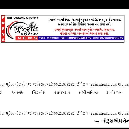
ર, પ્રેસ નોટ તેમજ જાહેરાત માટે 9925368282, ઈમેઇલ: gujaratpaheredar@gma
ેશ
અપરાધ
બિઝનેસ
રમતગમત
રાશી ભવિષ્ય
મનોરંજન
ર, પ્રેસ નોટ તેમજ જાહેરાત માટે 9925368282, ઈમેઇલ: gujaratpaheredar@gma
⇝ વોટ્સએપ તેના યુઝર્સ માટે