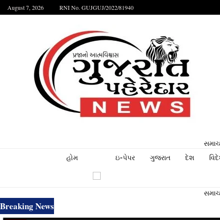
August 7, 2026
RNI No. GUJGUJ/2022/81940
સમાચા
હોમ
ઇ-પેપર
ગુજરાત
દેશ
વિદ
સમાચા
Breaking News