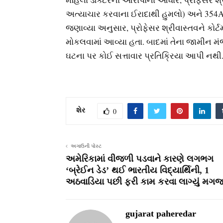
અત્યાચાર કરવાના ઈરાદાથી હુમલો) અને 354A
જણાવ્યા અનુસાર, પ્રોફેસર શ્રીવાસ્તવને કોર્ટમ
મોકલવામાં આવ્યા હતા. બાદમાં તેના જામીન મંજ
ઘટના પર કોઈ સત્તાવાર પ્રતિક્રિયા આપી નથી
શેર
0
અગાઉની પોસ્ટ
અમેરિકામાં વીજળી પડવાને કારણે લગભગ
‘બ્રેઈન ડેડ’ થઈ ભારતીય વિદ્યાર્થિની, 1
અઠવાડિયા પછી ફરી કામ કરવા લાગ્યું મગ
gujarat paheredar