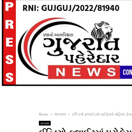
Home
અપરાધ
ઈન્ડિગો ફ્લાઈટમાં પ્રોફેસરે મહિલા ડોક્ટ
અપરાધ