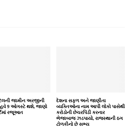
 પટેલની જામીન અરજીની
દેશના સફળ અને જાણીતા
હવે 9 ઓગસ્ટે થશે, જાણો
વ્યક્તિઓના નામ આપી લોકો પાસેથી
ર્ટમાં રજૂઆત
કરોડોની છેચરપિંડી કરનાર
ભેજાબાજ ઝડપાયો, રાજસ્થાની ઠગ
ટોળકીનો છે સભ્ય