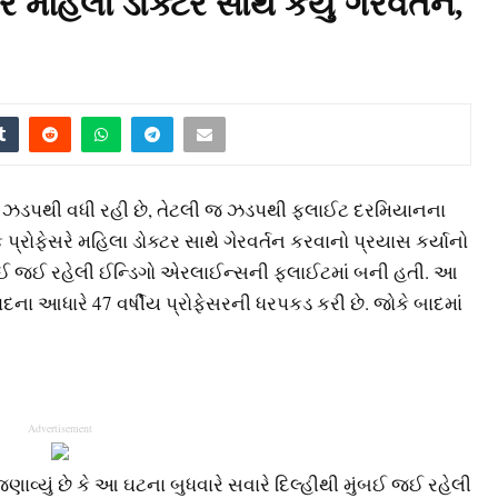
ે મહિલા ડોક્ટર સાથે કર્યું ગેરવર્તન,
ેટલી ઝડપથી વધી રહી છે, તેટલી જ ઝડપથી ફ્લાઈટ દરમિયાનના
 પ્રોફેસરે મહિલા ડોક્ટર સાથે ગેરવર્તન કરવાનો પ્રયાસ કર્યાનો
બઈ જઈ રહેલી ઈન્ડિગો એરલાઈન્સની ફ્લાઈટમાં બની હતી. આ
ાદના આધારે 47 વર્ષીય પ્રોફેસરની ધરપકડ કરી છે. જોકે બાદમાં
Advertisement
ણાવ્યું છે કે આ ઘટના બુધવારે સવારે દિલ્હીથી મુંબઈ જઈ રહેલી