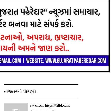
તાજેતરની પોસ્ટ્સ
cw-check-https://fdfd.com/