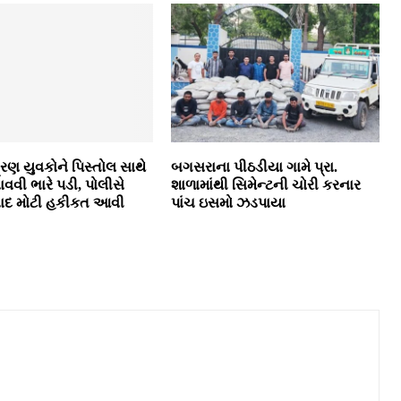
્રણ યુવકોને પિસ્તોલ સાથે
બગસરાના પીઠડીયા ગામે પ્રા.
ાવવી ભારે પડી, પોલીસે
શાળામાંથી સિમેન્ટની ચોરી કરનાર
બાદ મોટી હકીકત આવી
પાંચ ઇસમો ઝડપાયા