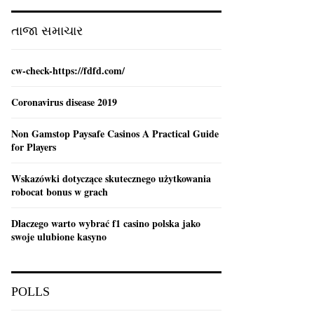
:
C
તાજા સમાચાર
H
cw-check-https://fdfd.com/
Coronavirus disease 2019
Non Gamstop Paysafe Casinos A Practical Guide
for Players
Wskazówki dotyczące skutecznego użytkowania
robocat bonus w grach
Dlaczego warto wybrać f1 casino polska jako
swoje ulubione kasyno
POLLS