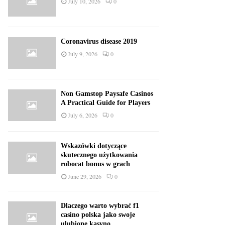
July 10, 2026
0
Coronavirus disease 2019
July 9, 2026
0
Non Gamstop Paysafe Casinos
A Practical Guide for Players
July 6, 2026
0
Wskazówki dotyczące
skutecznego użytkowania
robocat bonus w grach
June 29, 2026
0
Dlaczego warto wybrać f1
casino polska jako swoje
ulubione kasyno