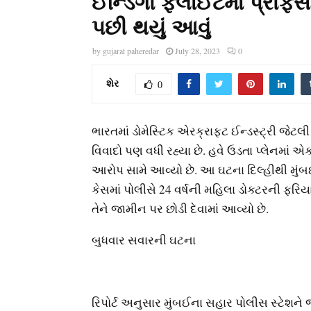
ઈન્ડિગો ફ્લાઈટમાં પ્રોફેસર
પછી થયું આવું
by
gujarat paheredar
July 28, 2023
0
શેર
0
ભારતમાં ડોમેસ્ટિક એરક્રાફ્ટ ઈન્ડસ્ટ્રી જ
વિવાદો પણ વધી રહ્યા છે. હવે ઉડતા પ્લેનમાં એક
આરોપ સામે આવ્યો છે. આ ઘટના દિલ્હીથી મું
કેસમાં પોલીસે 24 વર્ષની મહિલા ડોક્ટરની ફરિય
તેને જામીન પર છોડી દેવામાં આવ્યો છે.
બુધવાર સવારની ઘટના
રિપોર્ટ અનુસાર મુંબઈના સહાર પોલીસ સ્ટેશને જ