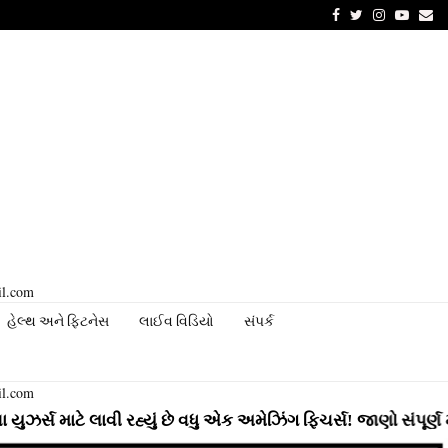
Facebook
Twitter
Instagram
Youtu
Em
il.com
હેલ્થ અને ફિટનેસ
લાઈવ વિડિયો
સંપર્ક
il.com
 લાવી રહ્યું છે વધુ એક અમેઝિંગ ફિચર્સ! જાણો સંપૂર્ણ માહિતી