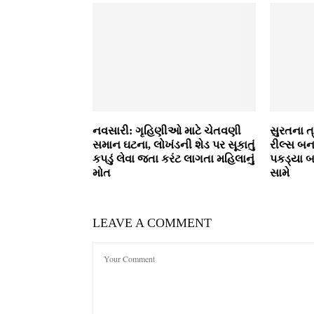
નવસારી: ગૃહિણીઓ માટે ચેતવણી
સુરતના ત
સમાન ઘટના, લોખંડની શેડ પર સૂકાતું
રીલ્સ બન
કપડું લેવા જતા કરંટ લાગતા મહિલાનું
પકડ્યા 
મોત
સામે
LEAVE A COMMENT