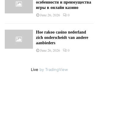
особенности и преимущества
игры в онлайн казино
June 26, 2026
0
Hoe rakoo casino nederland
zich onderscheidt van andere
aanbieders
June 26, 2026
0
Live
by TradingView