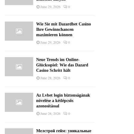
June 29, 2026
0
Wie Sie mit Dazardbet Casino
Ihre Gewinnchancen
maximieren können
June 29, 2026
0
Neue Trends im Online-
Glücksspiel: Wie das Dazard
Casino Schritt hält
June 28, 2026
0
Az Lvbet login biztonságának
növelése a kétlépcsős
azonosítással
June 28, 2026
0
Мелстрой гейм: уникальные