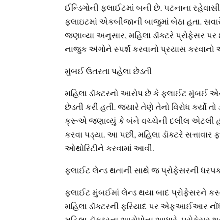
ઈન્ડિગોની ફ્લાઈટમાં બની છે. પટનાના રહેવાસી
ફ્લાઇટમાં એકબીજાની બાજુમાં બેઠા હતા. સવા
જણાવ્યા અનુસાર, મહિલા ડૉક્ટરે પ્રોફેસર પર 
નાજુક અંગોને સ્પર્શ કરવાનો પ્રયાસ કરવાનો 
મુંબઈ ઉતરતા પહેલા છેડતી
મહિલા ડૉક્ટરનો આરોપ છે કે ફ્લાઈટ મુંબઈ એરપ
છેડતી કરી હતી. જ્યારે તેણે તેનો વિરોધ કર્યો ત
ક્રૂએ જણાવ્યું કે બંને વચ્ચેની દલીલ એટલી 
કરવા પડ્યા. આ પછી, મહિલા ડૉક્ટરે સત્તાવાર ફ
ઓથોરિટીને કરવામાં આવી.
ફ્લાઈટ લેન્ડ થતાની સાથે જ પ્રોફેસરની ધરપ
ફ્લાઈટ મુંબઈમાં લેન્ડ થયા બાદ પ્રોફેસરને ક
મહિલા ડૉક્ટરની ફરિયાદ પર એફઆઈઆર નોંધવામ
મહિલા ડૉક્ટરના આરોપોના આધારે, પ્રોફેસર શ