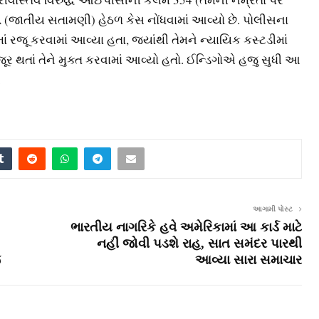
 (જાતીય સતામણી) હેઠળ કેસ નોંધવામાં આવ્યો છે. પોલીસના
ાં રજૂ કરવામાં આવ્યા હતા, જ્યાંથી તેમને ન્યાયિક કસ્ટડીમાં
ૂર થતાં તેને મુક્ત કરવામાં આવ્યો હતો. ઈન્ડિગોએ હજુ સુધી આ
.
આગામી પોસ્ટ
ભારતીય નાગરિકે હવે અમેરિકામાં આ કાર્ડ માટે
નહીં જોવી પડશે રાહ, સાત સમંદર પારથી
જ
આવ્યા સારા સમાચાર