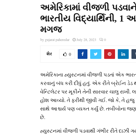
અમેરિકામાં વીજળી પડવાન
ભારતીય વિદ્યાર્થિની, 1 અ
મગજ
by
gujarat paheredar
July 28, 2023
0
શેર
0
અમેરિકાના હ્યુસ્ટનમાં વીજળી પડતાં એક ભારત
કરવાનું બંધ કરી દીધું હતું. એક રીતે બ્રેઈન ડે
વેન્ટિલેટર પર મૂકીને તેની સારવાર ચાલુ રાખી
હોશ આવ્યો. તે ફરીથી જીવી ગઈ. જો કે, તે હજ
સાથે આશ્ચર્ય પણ વ્યક્ત કર્યું છે. તબીબોના 
છે.
હ્યુસ્ટનમાં વીજળી પડવાથી ગંભીર રીતે દાઝી ગ