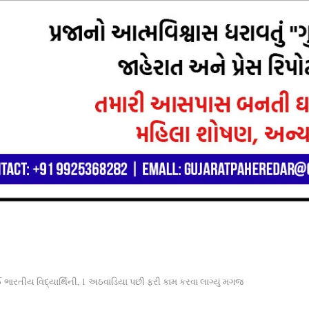
 ભારતીય વિદ્યાર્થિની, 1 અઠવાડિયા પછી ફરી કામ કરવા લાગ્યું મગજ