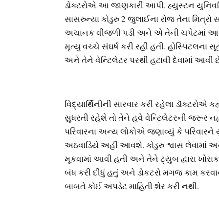
ડોક્ટરોએ આ જાણકારી આપી. હ્યુસ્ટન યુનિવર્સિ
સાસરુન્યા કોડુરુ 2 જુલાઈના રોજ તેના મિત્રો સ
અચાનક વીજળી પડી અને એ તેની ચપેટમાં આવ
મૃત્યુ વચ્ચે સંઘર્ષ કરી રહી હતી. હોસ્પિટલના સ
અને તેને વેન્ટિલેટર પરથી હટાવી દેવામાં આવી છ
વિદ્યાર્થિનીની સારવાર કરી રહેલા ડૉક્ટરોએ કહ્
સુધરતી રહેશે તો તેને હવે વેન્ટિલેટરની જરૂર નહી
પરિવારના અન્ય લોકોએ જણાવ્યું કે પરિવારન
અઠવાડિયે અહીં આવશે. કોડુરુ શ્વાસ લેવામાં અસમ
મૂકવામાં આવી હતી અને તેને ટ્યુબ દ્વારા ખો
બંધ કરી દીધું હતું અને ડોકટરો મગજ કામ કરવાન
બાબતે કોઈ અપડેટ માહિતી શેર કરી નથી.