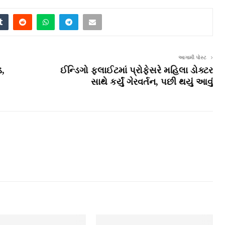
આગામી પોસ્ટ
ડ,
ઈન્ડિગો ફ્લાઈટમાં પ્રોફેસરે મહિલા ડોક્ટર
સાથે કર્યું ગેરવર્તન, પછી થયું આવું