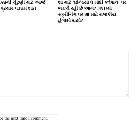
ક્કાની ચૂંટણી માટે આજે
શા માટે ‘ઇન્ડિયા ધ મોદી ક્વેશ્ચન’ પર
ે પ્રચાર પડઘમ શાંત
ભડકી રહી છે આગ? JNUમાં
સ્ક્રીનિંગ પર શા માટે રાજકીય
હંગામો થયો?
or the next time I comment.