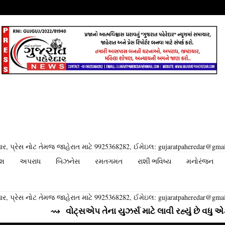
ર, પ્રેસ નોટ તેમજ જાહેરાત માટે 9925368282, ઈમેઇલ: gujaratpaheredar@gma
ેશ
અપરાધ
બિઝનેસ
રમતગમત
રાશી ભવિષ્ય
મનોરંજન
ર, પ્રેસ નોટ તેમજ જાહેરાત માટે 9925368282, ઈમેઇલ: gujaratpaheredar@gma
⇝ વોટ્સએપ તેના યુઝર્સ માટે લાવી રહ્યું છે વધુ એક અમેઝિ