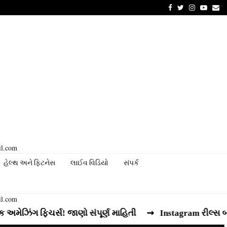
Facebook
Twitter
Instagram
Youtu
Em
il.com
હેલ્થ અને ફિટનેસ
લાઈવ વિડિયો
સંપર્ક
il.com
ંગ ફિચર્સ! જાણો સંપૂર્ણ માહિતી
⇝ Instagram રીલ્સ બનાવનારા