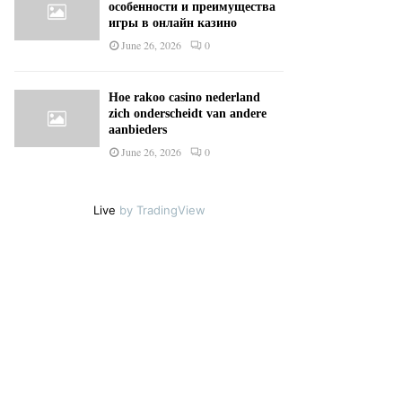
особенности и преимущества
игры в онлайн казино
June 26, 2026
0
Hoe rakoo casino nederland
zich onderscheidt van andere
aanbieders
June 26, 2026
0
Live
by TradingView