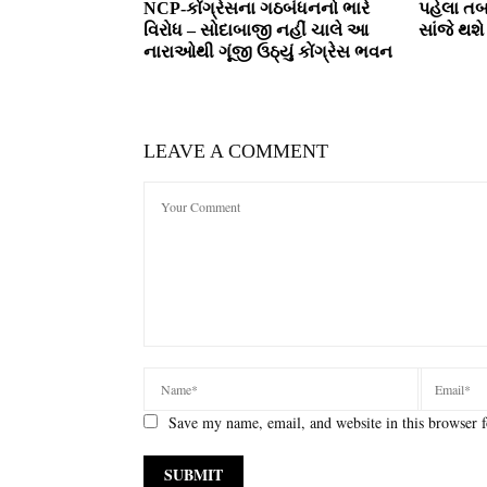
NCP-કોંગ્રેસના ગઠબંધનનો ભારે
પહેલા તબ
વિરોધ – સોદાબાજી નહીં ચાલે આ
સાંજે થશ
નારાઓથી ગૂંજી ઉઠ્યું કોંગ્રેસ ભવન
LEAVE A COMMENT
Save my name, email, and website in this browser f