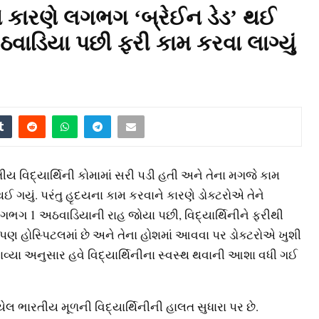
ે કારણે લગભગ ‘બ્રેઈન ડેડ’ થઈ
ઠવાડિયા પછી ફરી કામ કરવા લાગ્યું
ીય વિદ્યાર્થિની કોમામાં સરી પડી હતી અને તેના મગજે કામ
ડ થઈ ગયું. પરંતુ હૃદયના કામ કરવાને કારણે ડોક્ટરોએ તેને
. લગભગ 1 અઠવાડિયાની રાહ જોયા પછી, વિદ્યાર્થિનીને ફરીથી
ુ પણ હોસ્પિટલમાં છે અને તેના હોશમાં આવવા પર ડોક્ટરોએ ખુશી
જણાવ્યા અનુસાર હવે વિદ્યાર્થિનીના સ્વસ્થ થવાની આશા વધી ગઈ
યેલ ભારતીય મૂળની વિદ્યાર્થિનીની હાલત સુધારા પર છે.