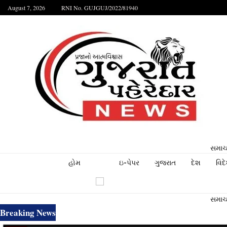
August 7, 2026
RNI No. GUJGUJ/2022/81940
સમાચા
હોમ
ઇ-પેપર
ગુજરાત
દેશ
વિદ
સમાચા
Breaking News