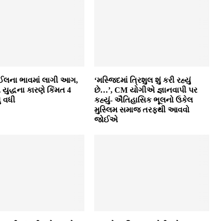
ઈલના ભાવમાં લાગી આગ,
‘મસ્જિદમાં ત્રિશુલ શું કરી રહ્યું
ુદ્ધના કારણે કિંમત 4
છે…’, CM યોગીએ જ્ઞાનવાપી પર
ુ વધી
કહ્યું- ઐતિહાસિક ભૂલનો ઉકેલ
મુસ્લિમ સમાજ તરફથી આવવો
જોઈએ