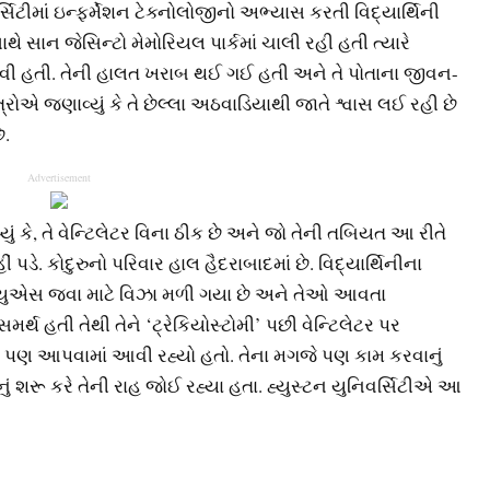
ટીમાં ઇન્ફર્મેશન ટેક્નોલોજીનો અભ્યાસ કરતી વિદ્યાર્થિની
ાથે સાન જેસિન્ટો મેમોરિયલ પાર્કમાં ચાલી રહી હતી ત્યારે
ી હતી. તેની હાલત ખરાબ થઈ ગઈ હતી અને તે પોતાના જીવન-
ૂત્રોએ જણાવ્યું કે તે છેલ્લા અઠવાડિયાથી જાતે શ્વાસ લઈ રહી છે
ે.
Advertisement
યું કે, તે વેન્ટિલેટર વિના ઠીક છે અને જો તેની તબિયત આ રીતે
ં પડે. કોદુરુનો પરિવાર હાલ હૈદરાબાદમાં છે. વિદ્યાર્થિનીના
ે યુએસ જવા માટે વિઝા મળી ગયા છે અને તેઓ આવતા
ર્થ હતી તેથી તેને ‘ટ્રેકિયોસ્ટોમી’ પછી વેન્ટિલેટર પર
રાક પણ આપવામાં આવી રહ્યો હતો. તેના મગજે પણ કામ કરવાનું
ું શરૂ કરે તેની રાહ જોઈ રહ્યા હતા. હ્યુસ્ટન યુનિવર્સિટીએ આ