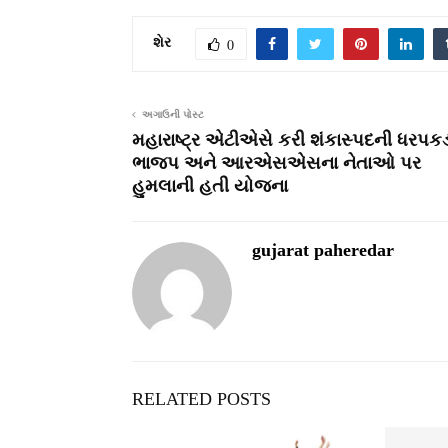
શેર
0
અગાઉની પોસ્ટ
મહારાષ્ટ્ર એટીએસે કરી શંકાસ્પદની ધરપક
ભાજપ અને આરએસએસના નેતાઓ પર
હુમલાની હતી યોજના
gujarat paheredar
RELATED POSTS