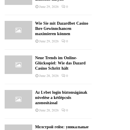
June 29, 2026
0
Wie Sie mit Dazardbet Casino
Ihre Gewinnchancen
maximieren können
June 29, 2026
0
Neue Trends im Online-
Glücksspiel: Wie das Dazard
Casino Schritt hält
June 28, 2026
0
Az Lvbet login biztonságának
növelése a kétlépcsős
azonosítással
June 28, 2026
0
Мелстрой гейм: уникальные