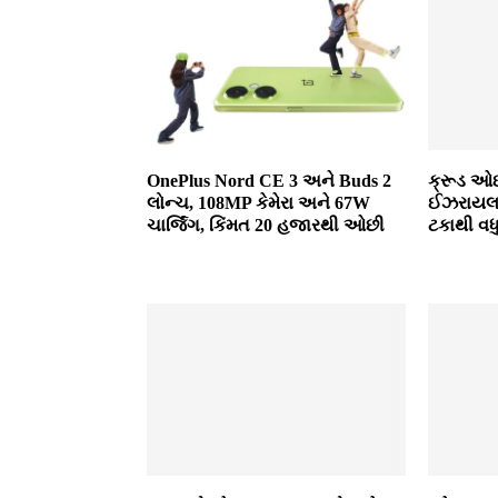
OnePlus Nord CE 3 અને Buds 2
ક્રૂડ ઓ
લોન્ચ, 108MP કેમેરા અને 67W
ઈઝરાયલ ય
ચાર્જિંગ, કિંમત 20 હજારથી ઓછી
ટકાથી વધ