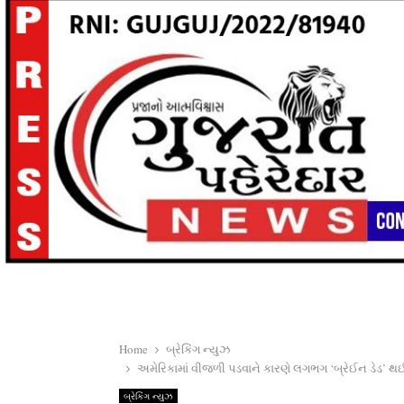
Home
બ્રેકિંગ ન્યુઝ
અમેરિકામાં વીજળી પડવાને કારણે લગભગ ‘બ્રેઈન ડેડ’ થઈ
બ્રેકિંગ ન્યુઝ