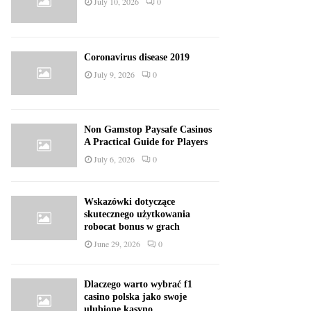
July 10, 2026
0
Coronavirus disease 2019
July 9, 2026
0
Non Gamstop Paysafe Casinos
A Practical Guide for Players
July 6, 2026
0
Wskazówki dotyczące
skutecznego użytkowania
robocat bonus w grach
June 29, 2026
0
Dlaczego warto wybrać f1
casino polska jako swoje
ulubione kasyno