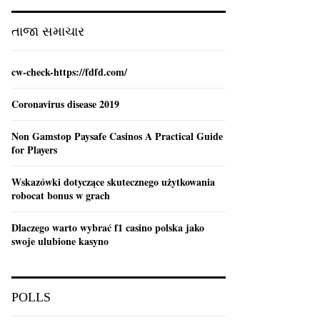
:
C
તાજા સમાચાર
H
cw-check-https://fdfd.com/
Coronavirus disease 2019
Non Gamstop Paysafe Casinos A Practical Guide
for Players
Wskazówki dotyczące skutecznego użytkowania
robocat bonus w grach
Dlaczego warto wybrać f1 casino polska jako
swoje ulubione kasyno
POLLS