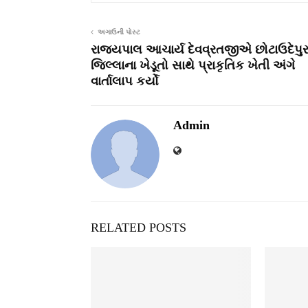
અગાઉની પોસ્ટ
રાજ્યપાલ આચાર્ય દેવવ્રતજીએ છોટાઉદેપુ
જિલ્લાના ખેડૂતો સાથે પ્રાકૃતિક ખેતી અંગે
વાર્તાલાપ કર્યો
Admin
RELATED POSTS