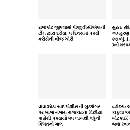
રાજકોટ જીલ્લામાં પીજીવીસીએલની
સુરત: રાં
ટીમ દ્વારા દરોડા: ૫ દિવસમાં પકડી
અપહરણ ક
કરોડોની વીજ ચોરી
કરાવ્યું,
3ની ધરપક
વાવાઝોડા બાદ પોલીસની બુટલેગર
વડોદરા: 
પર બાજ નજર: રાજકોટના વિંછીયા
કાફલા આગ
પાસેથી પકડાયો ૨૫ લાખથી વધુની
ખોટકાઈ, 
કિંમતનો માલ
જવા રવા