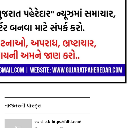
તાજેતરની પોસ્ટ્સ
cw-check-https://fdfd.com/