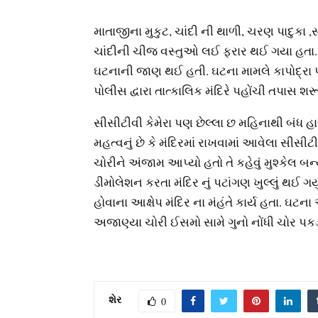
માતાજીના મુકુટ, ચાંદી ની થાળી, ચરણ પાદુકા
ચાંદીની ચીજ વસ્તુઓ લઈ ફરાર થઈ ગયા હતા. વ
ઘટનાની જાણ થઈ હતી. ઘટના મામલે કાપોદ્રા 
પોલીસ દ્વારા તાત્કાલિક મંદિરે પહોંચી તપાસ શર
સીસીટીવી કેમેરા પણ છેલ્લા છ મહિનાથી બંધ હ
મહત્વનું છે કે મંદિરમાં રાખવામાં આવેલા સીસીટ
ચોરીને અંજામ આપ્યો હતો તે કહેવું મુશ્કેલ બન
ડીમોલેશન કરતા મંદિર નું પટાંગણ ખુલ્લું થઈ ગ
હોવાના આક્ષેપ મંદિર ના મંહંતે કાર્ય હતા. ઘટના
અજાણ્યા ચોરી ઈસમો સામે ગુનો નોંધી ચોર પકડવ
શેર
0