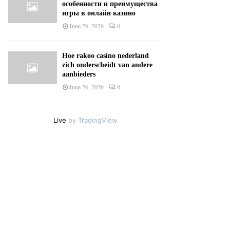
особенности и преимущества
игры в онлайн казино
June 26, 2026
0
Hoe rakoo casino nederland
zich onderscheidt van andere
aanbieders
June 26, 2026
0
Live
by TradingView