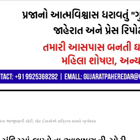
 લાખોના આભૂષણની ચોરી, ચોર ઈસમોએ રાત્રિના સમયે પ્રવેશ્યા