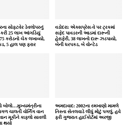
દેરના સોફ્ટવેર ડેવલોપરનું
વડોદરા: એક્સપ્રેસ-વે પર ટ્રકમાં
રી 25 લાખ આંગડિયું
સફેદ પાવડરની આડમાં દારૂની
 1.75 કરોડનો ચેક લખાવ્યો,
હેરાફેરી, 38 લાખનો દારૂ ઝડપાયો,
ડ, 5 હાલ પણ ફરાર
બેની ધરપકડ, બે વોન્ટેડ
લો બોલો…મુખ્યમંત્રીના
અમદાવાદ: 2002ના રમખાણો મામલે
ળ ચાલતી વોર્નિંગ વાન
તિસ્તા સેતલવાડે લીધું મોટું પગલું, હવે
વાન મૂકીને કાફલો સાવલી
ફરી ગુજરાત હાઈકોર્ટમાં અરજી
ના થયો