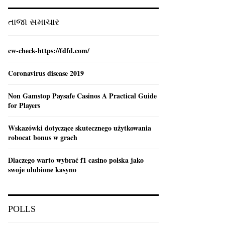
:
C
તાજા સમાચાર
H
cw-check-https://fdfd.com/
Coronavirus disease 2019
Non Gamstop Paysafe Casinos A Practical Guide
for Players
Wskazówki dotyczące skutecznego użytkowania
robocat bonus w grach
Dlaczego warto wybrać f1 casino polska jako
swoje ulubione kasyno
POLLS