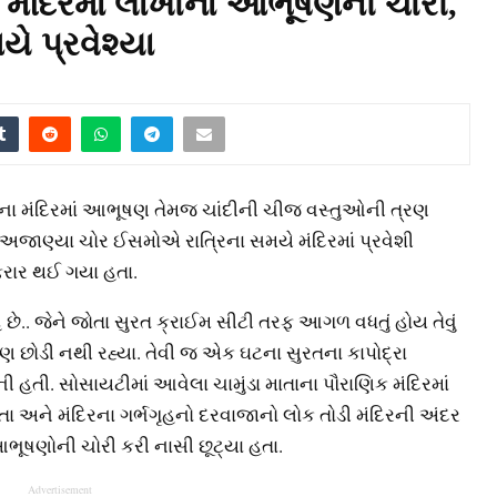
ાં મંદિરમાં લાખોના આભૂષણની ચોરી,
ે પ્રવેશ્યા
માતાના મંદિરમાં આભૂષણ તેમજ ચાંદીની ચીજ વસ્તુઓની ત્રણ
અજાણ્યા ચોર ઈસમોએ રાત્રિના સમયે મંદિરમાં પ્રવેશી
 ફરાર થઈ ગયા હતા.
ે.. જેને જોતા સુરત ક્રાઈમ સીટી તરફ આગળ વધતું હોય તેવું
ને પણ છોડી નથી રહ્યા. તેવી જ એક ઘટના સુરતના કાપોદ્રા
ી હતી. સોસાયટીમાં આવેલા ચામુંડા માતાના પૌરાણિક મંદિરમાં
 હતા અને મંદિરના ગર્ભગૃહનો દરવાજાનો લોક તોડી મંદિરની અંદર
ભૂષણોની ચોરી કરી નાસી છૂટ્યા હતા.
Advertisement