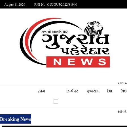
August 8, 2026
RNI No. GUJGUJ/2022/81940
સમાચા
હોમ
ઇ-પેપર
ગુજરાત
દેશ
વિદ
સમાચા
Breaking News