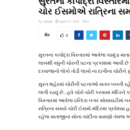
સુરતના કાપોદ્રા વિસ્તારમ
ચોર ઈસમોએ રાત્રિના સમય
by
Admin
April 13, 2023
0
શેર
0
સુરતના કાપોદ્રા વિસ્તારમાં આવેલા ચામુંડા 
લાખથી વધુની ચોરની ઘટના પ્રકાશમાં આવી છે 
દરવાજાનો લોકો તોડી લાખો ના દાગીના ચોરીને
સુરત શહેરમાં ચોરીની ઘટનાઓ સતત બનતી રહે છ
લાગી રહ્યું છે.. હવે ચોરો ચોરી કરવામાં મંદિર
વિસ્તારમાં આવેલા ઇન્દિરા નગર સોસાયટીમાં બન
રાત્રિના સમયે ચોરી ઈસમો મંદિરમાં પ્રવેશ્યા
રહેલા માતાજીના સોના ચાંદીના વાસણો તેમજ આ