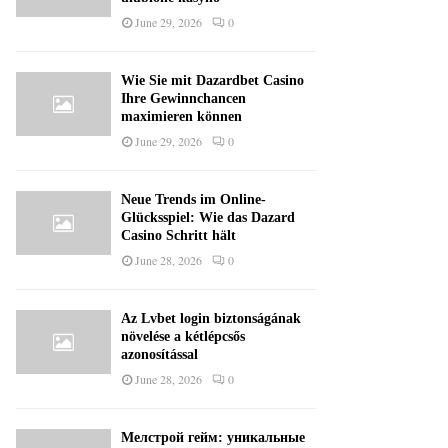
June 29, 2026
0
Wie Sie mit Dazardbet Casino
Ihre Gewinnchancen
maximieren können
June 29, 2026
0
Neue Trends im Online-
Glücksspiel: Wie das Dazard
Casino Schritt hält
June 28, 2026
0
Az Lvbet login biztonságának
növelése a kétlépcsős
azonosítással
June 28, 2026
0
Мелстрой гейм: уникальные