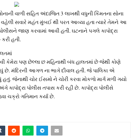
 ,સોનાની વાળી સહિત અંદાજિત 3 લાખથી વધુની કિંમતના સોના
હેલી સવારે મહંત મુંબઈ થી પરત આવ્યા હતા ત્યારે તેમને આ
પોલીસને જાણ કરવામાં આવી હતી. ઘટનાને પગલે કાપોદ્રા
ૂ કરી હતી.
ાલતમાં
ીવી કેમેરા પણ છેલ્લા છ મહિનાથી બંધ હાલતમાં છે જેથી કોણે
્યું છે. મંદિરની આગળ ના ભાગે દીવાલ હતી. જે પાલિકા એ
યું હતું. જેનાથી ચોર ઈસમો ને ચોરી કરવા મોકળો માર્ગ મળી ગયો
 અંગે કાપોદ્રા પોલીસ તપાસ કરી રહી છે. કાપોદ્રા પોલીસે
ા ચક્રો ગતિમાન કર્યા છે.