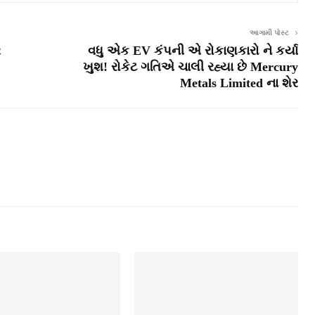
આગામી પોસ્ટ
ર
વધુ એક EV કંપની એ રોકાણકારો ને કર્યા
ખુશ! રોકેટ ગતિએ ચાલી રહ્યા છે Mercury
Metals Limited ના શેર