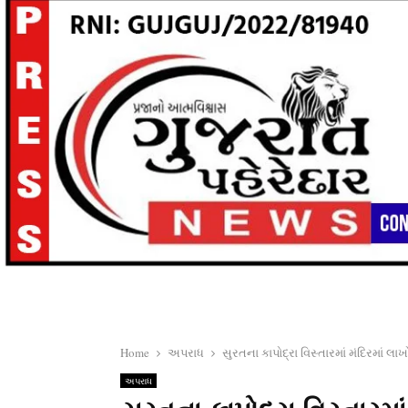
Home
અપરાધ
સુરતના કાપોદ્રા વિસ્તારમાં મંદિરમાં
અપરાધ