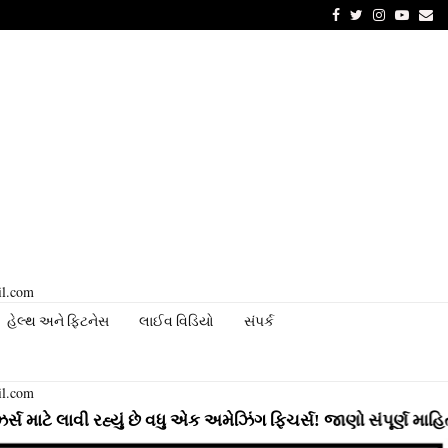
Facebook
Twitter
Instagram
Youtu
Em
il.com
હેલ્થ અને ફિટનેસ
લાઈવ વિડિયો
સંપર્ક
il.com
ી રહ્યું છે વધુ એક અમેઝિંગ ફિચર્સ! જાણો સંપૂર્ણ માહિતી
⇝ In