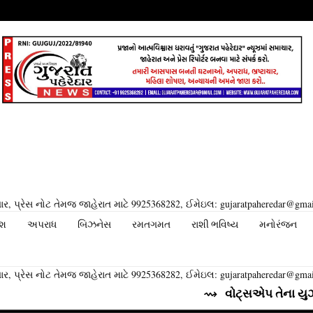
ર, પ્રેસ નોટ તેમજ જાહેરાત માટે 9925368282, ઈમેઇલ: gujaratpaheredar@gma
ેશ
અપરાધ
બિઝનેસ
રમતગમત
રાશી ભવિષ્ય
મનોરંજન
ર, પ્રેસ નોટ તેમજ જાહેરાત માટે 9925368282, ઈમેઇલ: gujaratpaheredar@gma
⇝ વોટ્સએપ તેના યુઝર્સ માટે લાવ